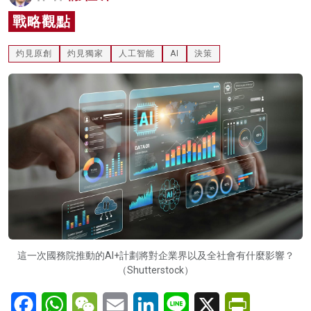
名家榜
戰略觀點
灼見活動
灼見原創
灼見獨家
人工智能
AI
決策
關於我們
這一次國務院推動的AI+計劃將對企業界以及全社會有什麼影響？
（Shutterstock）
Facebook
WhatsApp
WeChat
Email
LinkedIn
Line
X
PrintFriendl