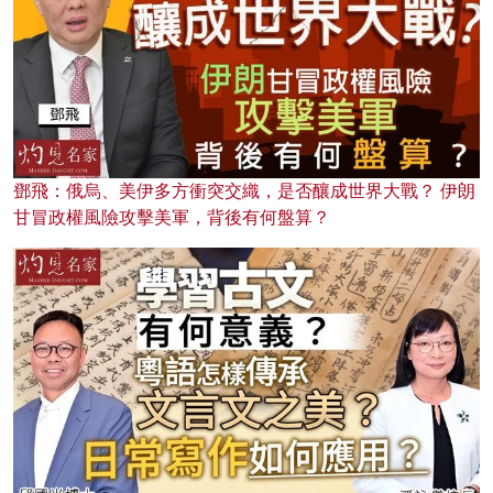
鄧飛：俄烏、美伊多方衝突交織，是否釀成世界大戰？ 伊朗
甘冒政權風險攻擊美軍，背後有何盤算？