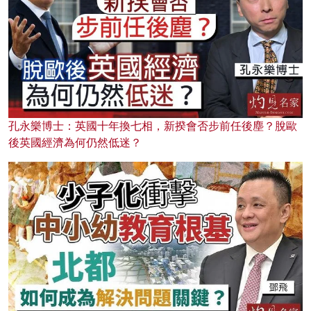
孔永樂博士：英國十年換七相，新揆會否步前任後塵？脫歐
後英國經濟為何仍然低迷？