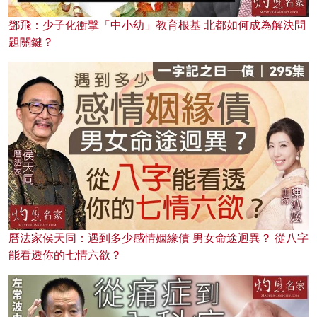
鄧飛：少子化衝擊「中小幼」教育根基 北都如何成為解決問
題關鍵？
曆法家侯天同：遇到多少感情姻緣債 男女命途迥異？ 從八字
能看透你的七情六欲？