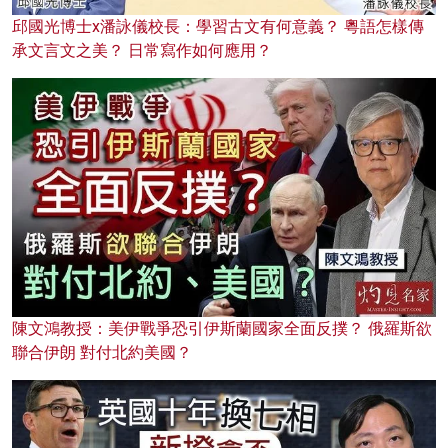
邱國光博士x潘詠儀校長：學習古文有何意義？ 粵語怎樣傳
承文言文之美？ 日常寫作如何應用？
陳文鴻教授：美伊戰爭恐引伊斯蘭國家全面反撲？ 俄羅斯欲
聯合伊朗 對付北約美國？