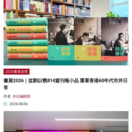
2026書展巡禮
書展2026｜從劉以鬯814篇刊報小品 重看香港60年代市井日
常
作者:
本社編輯部
2026-08-06