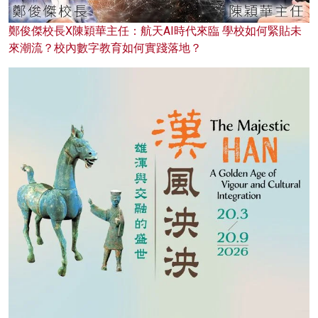
鄭俊傑校長X陳穎華主任：航天AI時代來臨 學校如何緊貼未
來潮流？校內數字教育如何實踐落地？