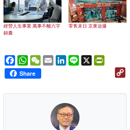
經營人生事業 萬事不離六字
零售末日 京東迫爆
錦囊
Facebook
WhatsApp
WeChat
Email
LinkedIn
Line
X
PrintFriendl
C
Share
Li