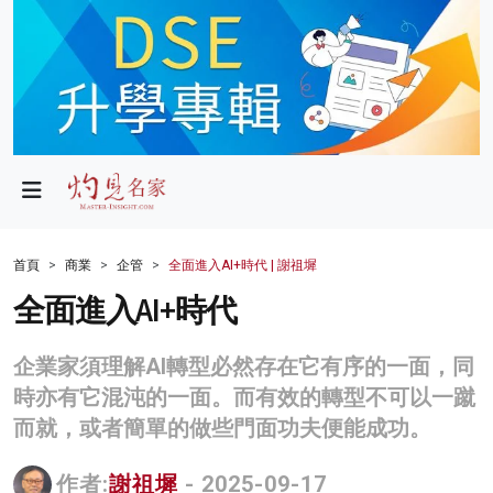
政局
教育
文化
財經
首頁
商業
企管
全面進入AI+時代 | 謝祖墀
生活
全面進入AI+時代
健康
企業家須理解AI轉型必然存在它有序的一面，同
商業
時亦有它混沌的一面。而有效的轉型不可以一蹴
而就，或者簡單的做些門面功夫便能成功。
科技
影片
作者:
謝祖墀
- 2025-09-17