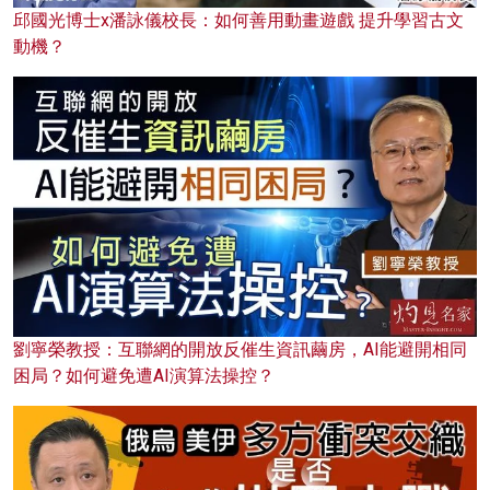
邱國光博士x潘詠儀校長：如何善用動畫遊戲 提升學習古文
動機？
劉寧榮教授：互聯網的開放反催生資訊繭房，AI能避開相同
困局？如何避免遭AI演算法操控？