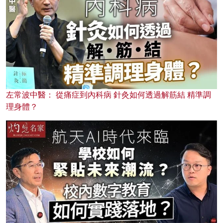
左常波中醫： 從痛症到內科病 針灸如何透過解筋結 精準調
理身體？