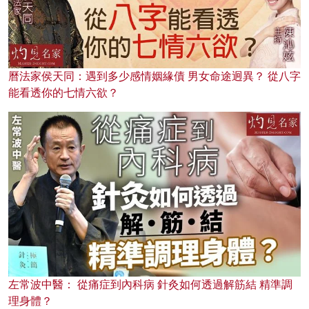
曆法家侯天同：遇到多少感情姻緣債 男女命途迥異？ 從八字
能看透你的七情六欲？
左常波中醫： 從痛症到內科病 針灸如何透過解筋結 精準調
理身體？