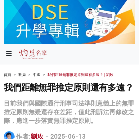
政局
教育
文化
財經
首頁
政局
中國
我們距離無罪推定原則還有多遠？ | 劉玫
生活
我們距離無罪推定原則還有多遠？
健康
目前我們與國際通行刑事司法準則意義上的無罪
商業
推定原則無疑還存在差距，值此刑訴法再修改之
際，應進一步落實無罪推定原則。
科技
影片
作者:
劉玫
- 2025-06-13