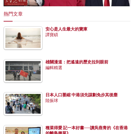
熱門文章
安心是人生最大的寶庫
譚寶碩
雄關漫道：把遙遠的歷史拉到眼前
編輯精選
日本人口萎縮 中港須先謀劃免步其後塵
陸振球
種菜得愛 記一本好書──讀吳燕青的《在香港
的離島種菜》