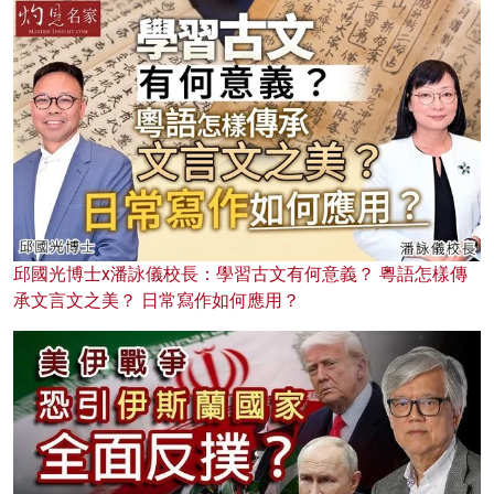
邱國光博士x潘詠儀校長：學習古文有何意義？ 粵語怎樣傳
承文言文之美？ 日常寫作如何應用？