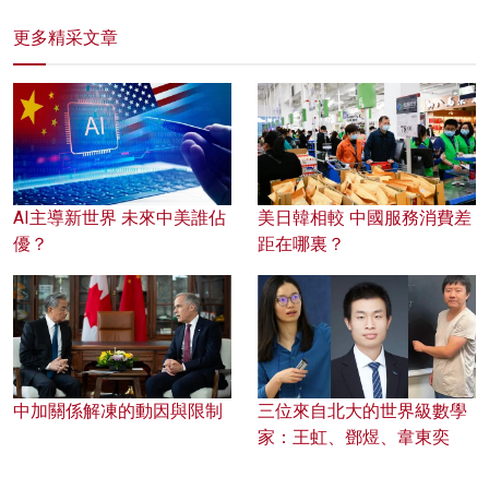
更多精采文章
AI主導新世界 未來中美誰佔
美日韓相較 中國服務消費差
優？
距在哪裏？
中加關係解凍的動因與限制
三位來自北大的世界級數學
家：王虹、鄧煜、韋東奕