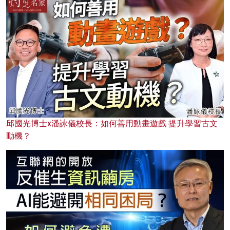
邱國光博士x潘詠儀校長：如何善用動畫遊戲 提升學習古文
動機？