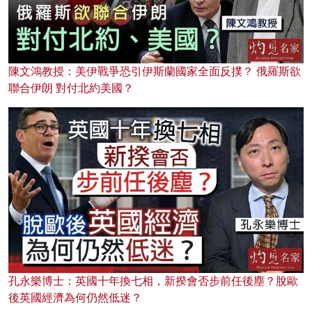
陳文鴻教授：美伊戰爭恐引伊斯蘭國家全面反撲？ 俄羅斯欲
聯合伊朗 對付北約美國？
孔永樂博士：英國十年換七相，新揆會否步前任後塵？脫歐
後英國經濟為何仍然低迷？