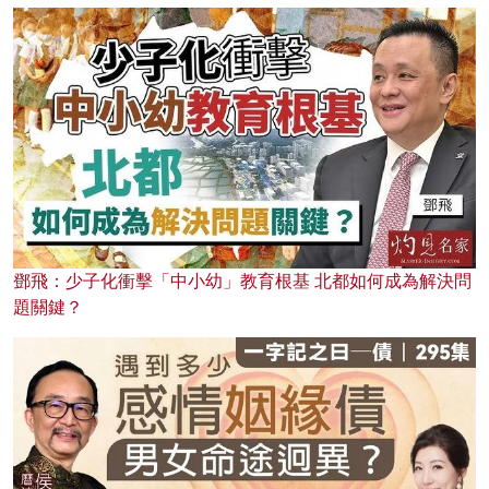
鄧飛：少子化衝擊「中小幼」教育根基 北都如何成為解決問
題關鍵？