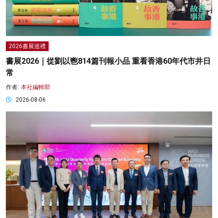
2026書展巡禮
書展2026｜從劉以鬯814篇刊報小品 重看香港60年代市井日
常
作者:
本社編輯部
2026-08-06