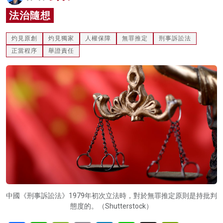
名家榜
法治隨想
灼見活動
灼見原創
灼見獨家
人權保障
無罪推定
刑事訴訟法
正當程序
舉證責任
關於我們
中國《刑事訴訟法》1979年初次立法時，對於無罪推定原則是持批判
態度的。（Shutterstock）