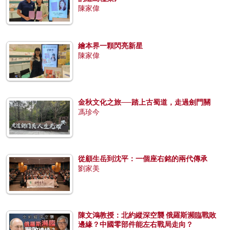
陳家偉
繪本界一顆閃亮新星
陳家偉
金秋文化之旅──踏上古蜀道，走過劍門關
馮珍今
從顧生岳到沈平：一個座右銘的兩代傳承
劉家美
陳文鴻教授：北約縱深空襲 俄羅斯瀕臨戰敗
邊緣？中國零部件能左右戰局走向？