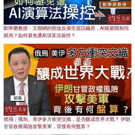
劉寧榮教授：互聯網的開放反催生資訊繭房，AI能避開相同
困局？如何避免遭AI演算法操控？
鄧飛：俄烏、美伊多方衝突交織，是否釀成世界大戰？ 伊朗
甘冒政權風險攻擊美軍，背後有何盤算？