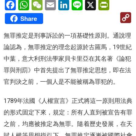
Facebook
WhatsApp
WeChat
Email
LinkedIn
Line
X
PrintFriendl
C
Share
Li
無罪推定是刑事訴訟的一項基礎性原則。通說理
論認為，無罪推定的理念起源於古羅馬，19世紀
中葉，意大利刑法學家貝卡里亞在其名著《論犯
罪與刑罰》中首先提出了無罪推定思想，即在法
官判決之前，一個人是不能被稱為罪犯的。
1789年法國《人權宣言》正式將這一原則用法典
的形式固定下來，規定：所有人直到被宣告有罪
之前，均應被推定為無罪。隨着歷史發展，在天
賦人權等思想指引下，無罪推定逐漸被國際社會