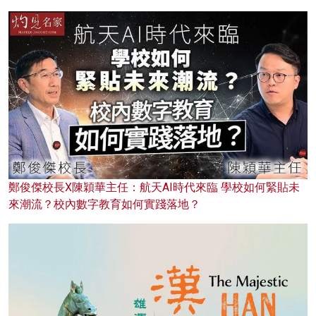
鄭俊傑校長X陳穎華主任：航天AI時代來臨 學校如何緊貼未
來潮流？校內數字教育如何實踐落地？