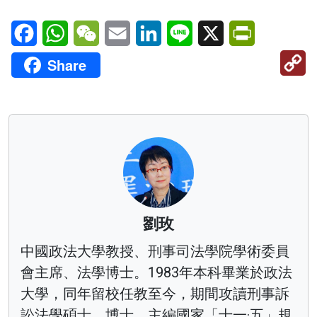
Facebook
WhatsApp
WeChat
Email
LinkedIn
Line
X
PrintFriendl
C
Share
Li
劉玫
中國政法大學教授、刑事司法學院學術委員
會主席、法學博士。1983年本科畢業於政法
大學，同年留校任教至今，期間攻讀刑事訴
訟法學碩士、博士。主編國家「十一·五」規