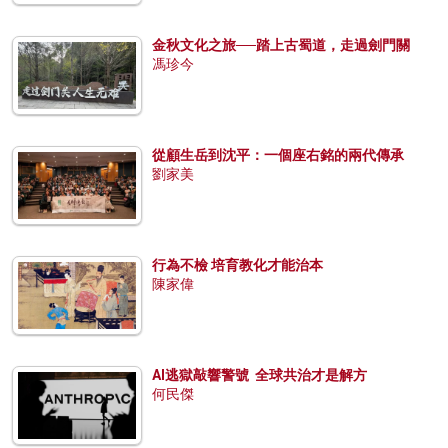
金秋文化之旅──踏上古蜀道，走過劍門關
馮珍今
從顧生岳到沈平：一個座右銘的兩代傳承
劉家美
行為不檢 培育教化才能治本
陳家偉
AI逃獄敲響警號 全球共治才是解方
何民傑