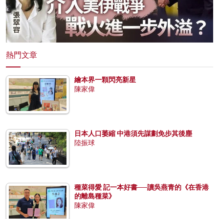
熱門文章
繪本界一顆閃亮新星
陳家偉
日本人口萎縮 中港須先謀劃免步其後塵
陸振球
種菜得愛 記一本好書──讀吳燕青的《在香港
的離島種菜》
陳家偉