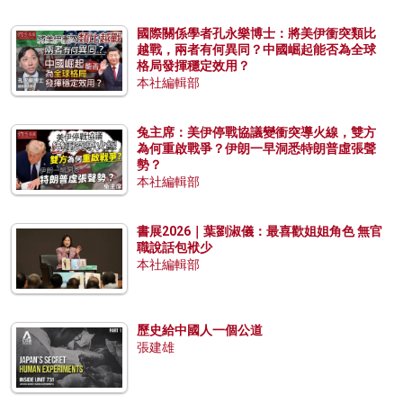
國際關係學者孔永樂博士：將美伊衝突類比
越戰，兩者有何異同？中國崛起能否為全球
格局發揮穩定效用？
本社編輯部
兔主席：美伊停戰協議變衝突導火線，雙方
為何重啟戰爭？伊朗一早洞悉特朗普虛張聲
勢？
本社編輯部
書展2026｜葉劉淑儀：最喜歡姐姐角色 無官
職說話包袱少
本社編輯部
歷史給中國人一個公道
張建雄