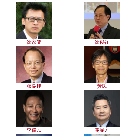
徐家健
徐俊祥
張樹槐
黃氏
李偉民
關品方