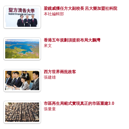
梁鏡威獲任方大副校長 呂大樂加盟社科院
本社編輯部
香港五年規劃須提前布局大鵬灣
來文
西方世界兩批政客
張建雄
市區再生局範式實現真正的市區重建3.0
張量童