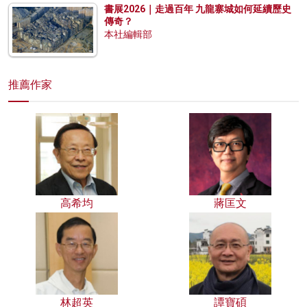
書展2026｜走過百年 九龍寨城如何延續歷史
傳奇？
本社編輯部
推薦作家
高希均
蔣匡文
林超英
譚寶碩