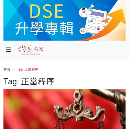
政局
教育
文化
財經
首頁
Tag: 正當程序
生活
Tag: 正當程序
健康
商業
科技
影片