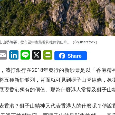
山山勢險要，從市區中也能看到雄偉的山峰。（Shutterstock）
pp
eChat
Email
LinkedIn
Line
X
PrintFriendly
Share
，渣打銀行在2018年發行的新鈔票是以「香港精
將五種新鈔並列，背面就可見到獅子山脊線條，象
展現香港獨有的價值。那為什麼港人常提及獅子山
表香港？獅子山精神又代表香港人的什麼呢？傳說