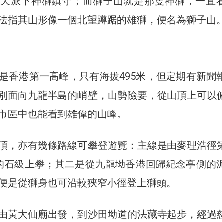
上天派下神獅鎮守；而獅子山就是那隻神獅，一直
法指其山形像一個北望蹲踞的雄獅，便名為獅子山
是香港第一高峰，只有海拔495米，但定期有新聞
別面向九龍半島的峭壁，山勢險要，從山頂上可以
市區中也能看到雄偉的山峰。
頂，亦有幾條路線可攀登遊覽：主線是由麥理浩徑
4的石級上攀；其二是從九龍坳香港回歸紀念亭側的
便是從獅身也可沿較狹窄小徑登上獅頭。
由黃大仙廟出發，到沙田坳道的法藏寺起步，經過