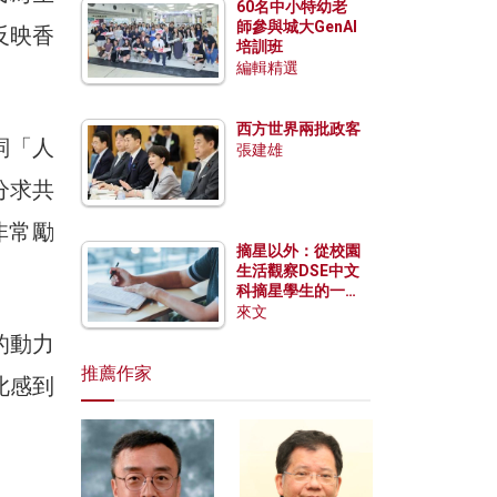
60名中小特幼老
師參與城大GenAI
反映香
培訓班
編輯精選
西方世界兩批政客
詞「人
張建雄
分求共
非常勵
摘星以外：從校園
生活觀察DSE中文
科摘星學生的一點
特質
來文
的動力
推薦作家
此感到