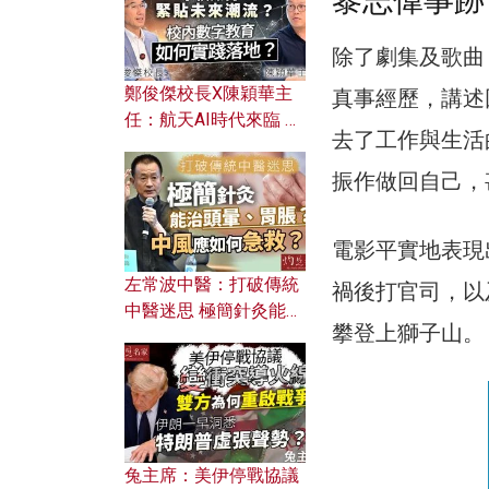
黎志偉事跡
除了劇集及歌曲
鄭俊傑校長X陳穎華主
真事經歷，講述
任：航天AI時代來臨 學
去了工作與生活
校如何緊貼未來潮流？
校內數字教育如何實踐
振作做回自己，
落地？
電影平實地表現
左常波中醫：打破傳統
禍後打官司，以
中醫迷思 極簡針灸能治
攀登上獅子山。
頭暈、胃脹？中風應如
何急救？
兔主席：美伊停戰協議