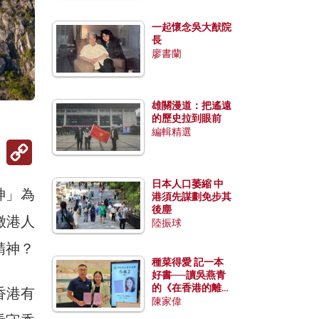
一起懷念吳大猷院
長
廖書蘭
雄關漫道：把遙遠
的歷史拉到眼前
編輯精選
Copy
Link
日本人口萎縮 中
神」為
港須先謀劃免步其
後塵
徵港人
陸振球
精神？
種菜得愛 記一本
好書──讀吳燕青
的《在香港的離島
香港有
種菜》
陳家偉