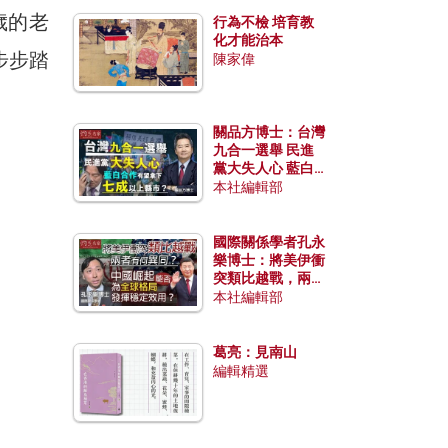
歲的老
行為不檢 培育教
化才能治本
步步踏
陳家偉
關品方博士：台灣
九合一選舉 民進
黨大失人心 藍白
合作有望拿下七成
本社編輯部
以上縣市？
國際關係學者孔永
樂博士：將美伊衝
突類比越戰，兩者
有何異同？中國崛
本社編輯部
起能否為全球格局
發揮穩定效用？
葛亮：見南山
編輯精選