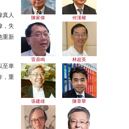
偉真人
陳家偉
何漢權
偉，失
他重新
雷鼎鳴
林超英
以至車
作，重
張建雄
陳章華