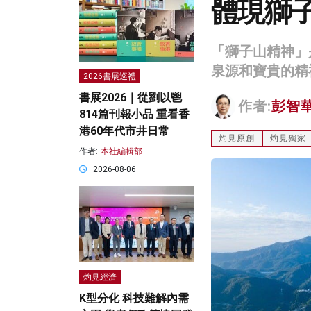
體現獅
「獅子山精神」
泉源和寶貴的精
2026書展巡禮
書展2026｜從劉以鬯
作者:
彭智
814篇刊報小品 重看香
港60年代市井日常
灼見原創
灼見獨家
作者:
本社編輯部
2026-08-06
灼見經濟
K型分化 科技難解內需