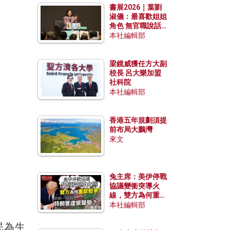
書展2026｜葉劉
淑儀：最喜歡姐姐
角色 無官職說話
包袱少
本社編輯部
梁鏡威獲任方大副
校長 呂大樂加盟
社科院
本社編輯部
香港五年規劃須提
前布局大鵬灣
來文
兔主席：美伊停戰
協議變衝突導火
線，雙方為何重啟
戰爭？伊朗一早洞
本社編輯部
悉特朗普虛張聲
勢？
民為生