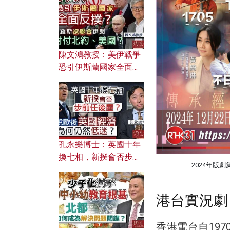
文之美？ 日常寫作如何
應用？
陳文鴻教授：美伊戰爭
恐引伊斯蘭國家全面反
撲？ 俄羅斯欲聯合伊朗
對付北約美國？
孔永樂博士：英國十年
換七相，新揆會否步前
2024年版
任後塵？脫歐後英國經
濟為何仍然低迷？
港台實況劇
香港電台自19