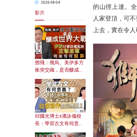
2026-08-04
的山徑上達。全
影片
人家登頂，可不
上去，實在令人
鄧飛：俄烏、美伊多方
衝突交織，是否釀成世
界大戰？ 伊朗甘冒政權
風險攻擊美軍，背後有
何盤算？
邱國光博士x潘詠儀校
長：學習古文有何意
義？ 粵語怎樣傳承文言