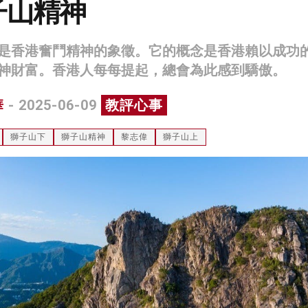
子山精神
是香港奮鬥精神的象徵。它的概念是香港賴以成功
神財富。香港人每每提起，總會為此感到驕傲。
華
- 2025-06-09
教評心事
獅子山下
獅子山精神
黎志偉
獅子山上