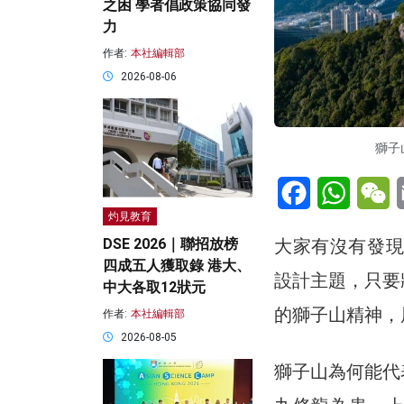
之困 學者倡政策協同發
力
作者:
本社編輯部
2026-08-06
獅子
Facebook
WhatsA
W
灼見教育
大家有沒有發現
DSE 2026｜聯招放榜
四成五人獲取錄 港大、
設計主題，只要
中大各取12狀元
的獅子山精神，
作者:
本社編輯部
2026-08-05
獅子山為何能代