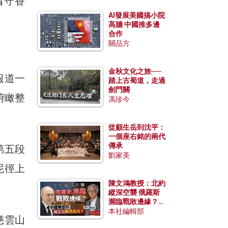
看守香
AI發展美國搞小院
。
高牆 中國推多邊
合作
關品方
金秋文化之旅──
報道一
踏上古蜀道，走過
劍門關
俯瞰整
馮珍今
從顧生岳到沈平：
一個座右銘的兩代
傳承
第五段
劉家美
泥徑上
陳文鴻教授：北約
縱深空襲 俄羅斯
瀕臨戰敗邊緣？中
國零部件能左右戰
本社編輯部
慈雲山
局走向？