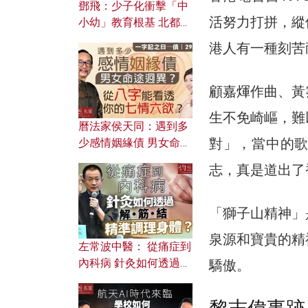
鄧飛：少子化衝擊「中
活努力打拼，縱
小幼」教育根基 北都如
何成為解決問題關鍵？
港人有一種刻苦
顧嘉煇
作曲、黃
生不免崎嶇，難
曆法家侯天同：遇到多
對」，當中的
少感情姻緣債 男女命途
迥異？ 從八字能看透你
志，真是道出了
的七情六欲？
「獅子山精神」
泉源和寶貴的精
左常波中醫： 從痛症到
內科病 針灸如何透過解
驕傲。
筋結 精準調理身體？