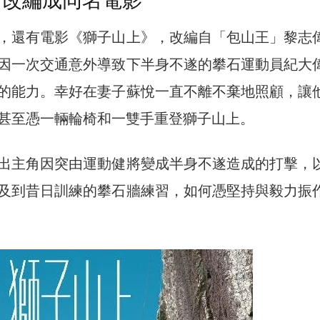
 改編成同名電影
，還有電影《獅子山上》，改編自「包山王」黎志
因一次交通意外導致下半身不遂的攀石運動員紀大
的能力。幸好在妻子蘇悅一直不離不棄地照顧，讓
甚至憑一輛輪椅和一雙手重登獅子山上。
出主角因突由運動健將變成半身不遂造成的打擊，
及到昔日訓練的攀石牆練習，如何憑堅持與毅力振