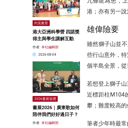
九條龍為患，
港；亦有另一說
灼見教育
雄偉險要
港大亞洲科學營 四諾獎
得主與學生講解互動
雖然獅子山並不
作者:
本社編輯部
些行山意外，特
2026-08-04
個半島全景，從
若想登上獅子山
近標距柱M10
2026書展巡禮
攀；難度較高的
書展2026｜廣東歌如何
陪伴我們好好過日子？
筆者少年時最常
作者:
本社編輯部