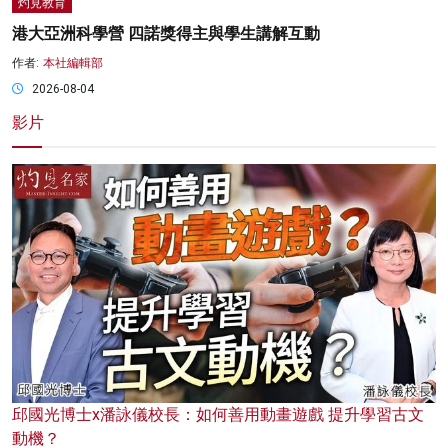
灼見教育
港大亞洲科學營 四諾獎得主與學生講解互動
作者:
本社編輯部
2026-08-04
影片
邱國光博士x潘詠儀校長：如何善用動畫遊戲 提升學習古文
動機？