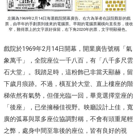
左圖為1969年2月14日海運戲院開幕廣告。右方為筆者在該院觀影的戲
票，由早年的手劃票到後來的電腦票。早期的電腦票屬橫向直長形，後收
窄，難得票上的文字原好保留，右下角2020年的票，文字明顯褪色。
戲院於1969年2月14日開幕，開業廣告號稱「氣
象萬千」，全院座位一千八百，有「八千多尺雲
石大堂」。我踏足時，這粉飾已非當天顯赫，留
下歲月痕跡。不過，橫亙於大堂、直上樓座的階
梯依然有氣勢，但僅光臨一回，畢竟選擇堂座的
「後座」，已坐擁極佳視野。映廳設計上佳，寬
廣的弧幕與眾多座位協調對稱，不會有頭重尾輕
之弊，處身中間至靠後的座位，皆有良好的視