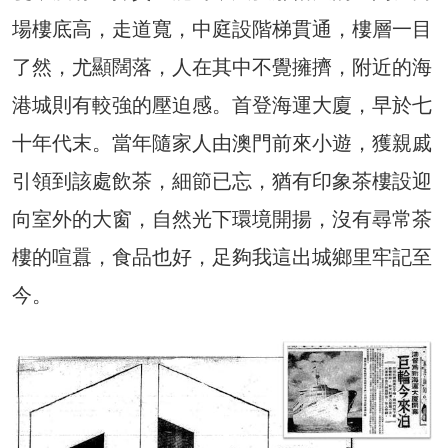
場樓底高，走道寬，中庭設階梯貫通，樓層一目
了然，尤顯闊落，人在其中不覺擁擠，附近的海
港城則有較強的壓迫感。首登海運大廈，早於七
十年代末。當年隨家人由澳門前來小遊，獲親戚
引領到該處飲茶，細節已忘，猶有印象茶樓設迎
向室外的大窗，自然光下環境開揚，沒有尋常茶
樓的喧囂，食品也好，足夠我這出城鄉里牢記至
今。