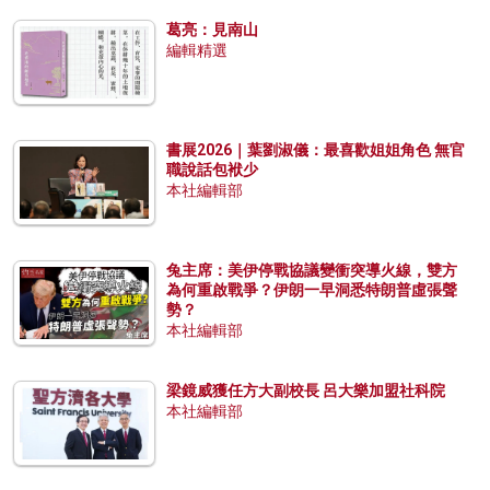
葛亮：見南山
編輯精選
書展2026｜葉劉淑儀：最喜歡姐姐角色 無官
職說話包袱少
本社編輯部
兔主席：美伊停戰協議變衝突導火線，雙方
為何重啟戰爭？伊朗一早洞悉特朗普虛張聲
勢？
本社編輯部
梁鏡威獲任方大副校長 呂大樂加盟社科院
本社編輯部