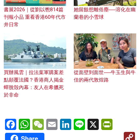
書展2026｜從劉以鬯814篇
她留餘想離俗塵──溶化在幽
刊報小品 重看香港60年代市
蘭巷的小雪球
井日常
買辦風雲｜拉法葉軍購案差
從面壁到面世──牛玉生與牛
點顛覆法國？香港商人揭金
佳的兩代敦煌路
蟬脫殼內幕：友人在希臘死
於非命
Facebook
WhatsApp
WeChat
Email
LinkedIn
Line
X
PrintFriendl
C
Share
Li