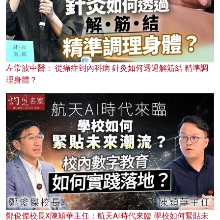
左常波中醫： 從痛症到內科病 針灸如何透過解筋結 精準調
理身體？
鄭俊傑校長X陳穎華主任：航天AI時代來臨 學校如何緊貼未