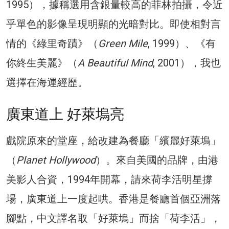
1995），據稱選用含銀量較高的菲林拍攝，令近
乎單色的影像呈現明顯的光暗對比。即使相對言
情的《綠里奇蹟》（
Green Mile
, 1999）、《有
你終生美麗》（
A Beautiful Mind
, 2001），我也
選擇在海運經歷。
廣東道上 好萊塢亮
戲院原來的堂座，給改建為餐廳「繽麗好萊塢」
（
Planet Hollywood
）。來自美國的品牌，由港
美影人合資，1994年開幕，請來荷李活明星撐
場，廣東道上一度起哄。香港是餐廳首個亞洲落
腳點，中文譯名取「好萊塢」而捨「荷李活」，