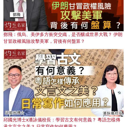
鄧飛：俄烏、美伊多方衝突交織，是否釀成世界大戰？ 伊朗
甘冒政權風險攻擊美軍，背後有何盤算？
邱國光博士x潘詠儀校長：學習古文有何意義？ 粵語怎樣傳
承文言文之美？ 日常寫作如何應用？