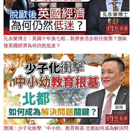
孔永樂博士：英國十年換七相，新揆會否步前任後塵？脫歐
後英國經濟為何仍然低迷？
鄧飛：少子化衝擊「中小幼」教育根基 北都如何成為解決問