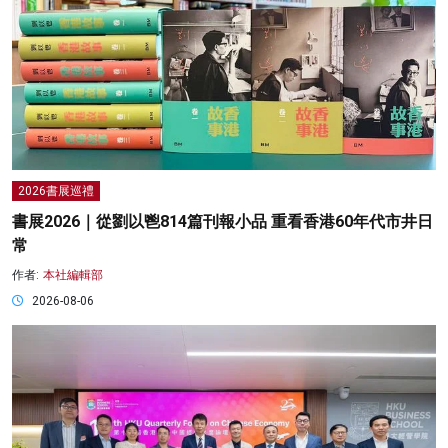
2026書展巡禮
書展2026｜從劉以鬯814篇刊報小品 重看香港60年代市井日
常
作者:
本社編輯部
2026-08-06