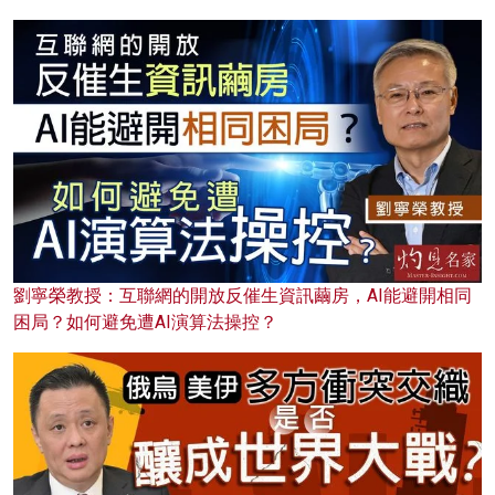
劉寧榮教授：互聯網的開放反催生資訊繭房，AI能避開相同
困局？如何避免遭AI演算法操控？