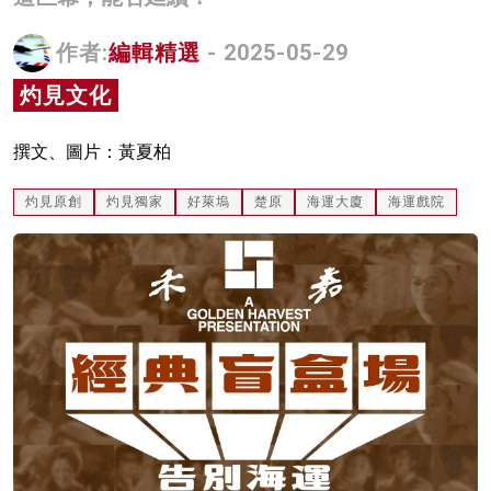
名家榜
作者:
編輯精選
- 2025-05-29
灼見活動
灼見文化
關於我們
撰文、圖片：黃夏柏
灼見原創
灼見獨家
好萊塢
楚原
海運大廈
海運戲院