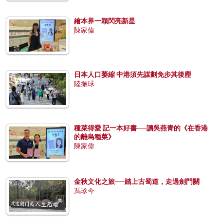
繪本界一顆閃亮新星
陳家偉
日本人口萎縮 中港須先謀劃免步其後塵
陸振球
種菜得愛 記一本好書──讀吳燕青的《在香港
的離島種菜》
陳家偉
金秋文化之旅──踏上古蜀道，走過劍門關
馮珍今