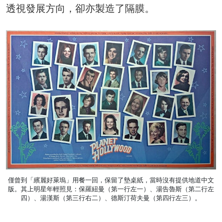
透視發展方向，卻亦製造了隔膜。
僅曾到「繽麗好萊塢」用餐一回，保留了墊桌紙，當時沒有提供地道中文
版。其上明星年輕照見：保羅紐曼（第一行左一）、湯告魯斯（第二行左
四）、湯漢斯（第三行右二）、德斯汀荷夫曼（第四行左三）。