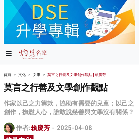
政局
教育
文化
財經
首頁
文化
文學
莫言之行善及文學創作觀點 | 賴慶芳
生活
莫言之行善及文學創作觀點
健康
作家以己之力籌款，協助有需要的兒童；以己之
商業
創作，撫慰人心，誰敢說慈善與文學沒有關係？
科技
作者:
賴慶芳
- 2025-04-08
影片