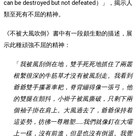
can be destroyed but not defeated）」，揭示人
類至死有不屈的精神。
《不被大風吹倒》書中有一段頗生動的描述，展
示此種頑強不屈的精神：
「
我被風刮倒在地，雙手死死地抓住了兩叢
根繫很深的牛筋草才沒有被風刮走。我看到
爺爺雙手攥著車耙，脊背繃得像一張弓，他
的雙腿在顫抖，小褂子被風撕破，只剩下兩
個袖子掛在肩上。大風過去了，爺爺保持着
這姿勢，彷彿一尊雕塑……我們就像釘在大壩
上一樣，沒有前進，但是也沒有倒退。我覺