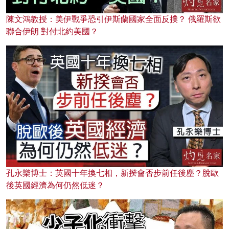
陳文鴻教授：美伊戰爭恐引伊斯蘭國家全面反撲？ 俄羅斯欲
聯合伊朗 對付北約美國？
孔永樂博士：英國十年換七相，新揆會否步前任後塵？脫歐
後英國經濟為何仍然低迷？