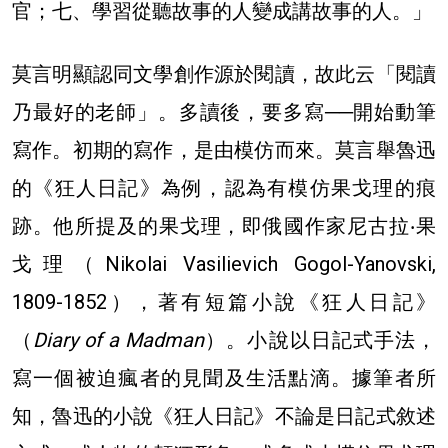
官；七、學習從聽故事的人變成講故事的人。」
莫言明顯認同文學創作源於閱讀，故此云「閱讀
乃最好的老師」。多讀後，要多寫──開始動筆
寫作。初期的寫作，是由模仿而來。莫言舉魯迅
的《狂人日記》為例，認為有模仿果戈理的痕
跡。他所提及的果戈理，即俄國作家尼古拉‧果
戈理（Nikolai Vasilievich Gogol-Yanovski,
1809-1852），著有短篇小說《狂人日記》
（
Diary of a Madman
）。小說以日記式手法，
寫一個被迫瘋者的見聞及生活點滴。據筆者所
知，魯迅的小說《狂人日記》不論是日記式敘述