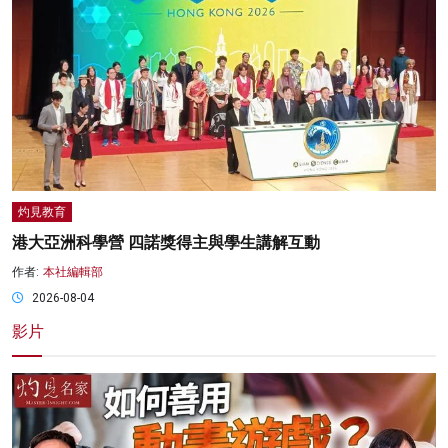
灼見教育
港大亞洲科學營 四諾獎得主與學生講解互動
作者:
本社編輯部
2026-08-04
影片