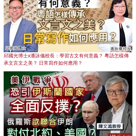
邱國光博士x潘詠儀校長：學習古文有何意義？ 粵語怎樣傳
承文言文之美？ 日常寫作如何應用？