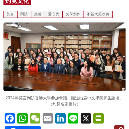
灼見文化
名家榜
莫言
閱讀
慈善
愛心獎
文學創作
不被大風吹倒
灼見活動
關於我們
2024年莫言到訪香港大學參加會議，順道出席中文學院師生論壇。
（灼見名家圖片）
Facebook
WhatsApp
WeChat
Email
LinkedIn
Line
X
PrintFriendl
C