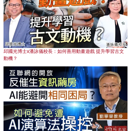
邱國光博士x潘詠儀校長：如何善用動畫遊戲 提升學習古文
動機？