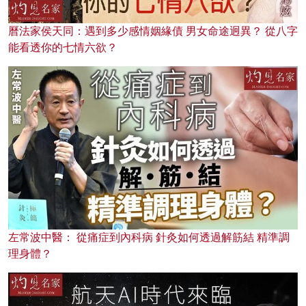
曆法家侯天同：遇到多少感情姻緣債 男女命途迥異？ 從八字
能看透你的七情六欲？
左常波中醫： 從痛症到內科病 針灸如何透過解筋結 精準調
理身體？