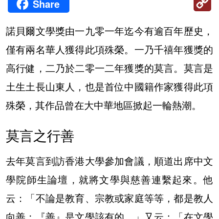
Share
Li
諾貝爾文學獎由一九零一年迄今有逾百年歷史，
僅有兩名華人獲得此項殊榮。一乃千禧年獲獎的
高行健，二乃於二零一二年獲獎的莫言。莫言是
土生土長山東人，也是首位中國籍作家獲得此項
殊榮，其作品曾在大中華地區掀起一輪熱潮。
莫言之行善
去年莫言到訪香港大學參加會議，順道出席中文
學院師生論壇，就將文學與慈善連繫起來。他
云：「不論是教育、宗教或家庭等等，都是教人
向善；『善』是文學該有的。」又云：「在文學