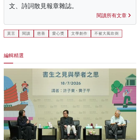
文、詩詞散見報章雜誌。
閱讀所有文章
莫言
閱讀
慈善
愛心獎
文學創作
不被大風吹倒
編輯精選