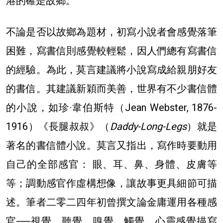
港的確是故鄉。
不論是否以故鄉為題材，初寫小說者會感覺落筆
困難，寫書信則感覺較輕鬆，因人們總有寫書信
的經驗。為此，莫言建議將小說寫成給親朋好友
的書信。其建議新穎而美善，世界有不少書信體
的小說，如珍·韋伯斯特（Jean Webster, 1876-
1916）《長腿叔叔》（
Daddy-Long-Legs
）就是
著名的書信體小說。莫言又指出，寫作時要動用
自己的全部感官： 眼、耳、鼻、身體、皮膚等
等；調動感官作虛構想像，讓故事更具細節可描
述。筆者二零二四年初曾撰文論金庸運用各種感
官──視覺、聽覺、嗅覺、觸覺、心靈感覺描寫