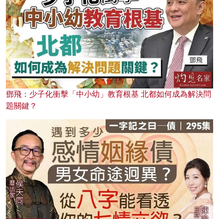
鄧飛：少子化衝擊「中小幼」教育根基 北都如何成為解決問
題關鍵？