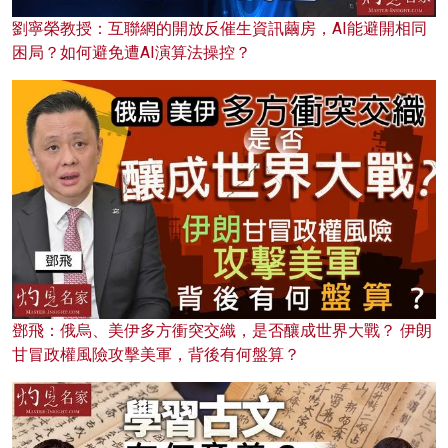
劉寧榮教授：互聯網的開放反催生資訊繭房，AI能避開相同
困局？如何避免遭AI演算法操控？
鄧飛：俄烏、美伊多方衝突交織，是否釀成世界大戰？ 伊朗
甘冒政權風險攻擊美軍，背後有何盤算？