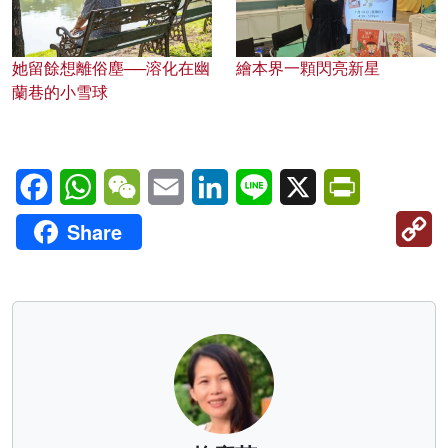
她留餘想離俗塵──溶化在幽
繪本界一顆閃亮新星
蘭巷的小雪球
Facebook
WhatsApp
WeChat
Email
LinkedIn
Line
X
PrintFriendl
C
Share
Li