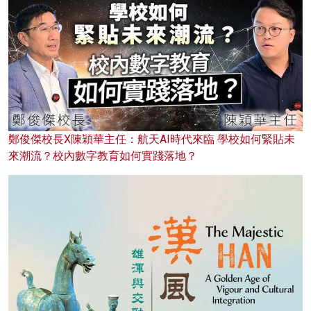
鄭俊傑校長X陳穎華主任：航天AI時代來臨 學校如何緊貼未
來潮流？校內數字教育如何實踐落地？