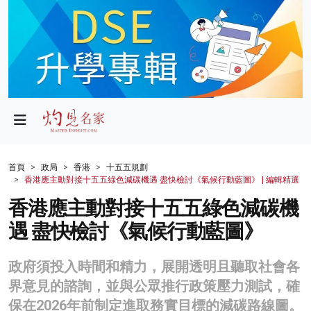
政局
教育
文化
財經
首頁
政局
香港
十五五規劃
香港應主動對接十五五綠色減碳機遇 盡快檢討《氣候行動藍圖》 | 編輯精選
生活
香港應主動對接十五五綠色減碳機
健康
遇 盡快檢討《氣候行動藍圖》
商業
政府須投入時間和精力，展開透明且聽取社會各
科技
界意見的諮詢，並與公眾推行政策壓力測試，確
影片
保在2026年前制定進取務實目標的減碳路線圖。