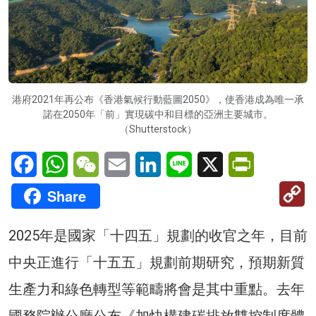
港府2021年再公布《香港氣候行動藍圖2050》，使香港成為唯一承
諾在2050年「前」實現碳中和目標的亞洲主要城市。
（Shutterstock）
Facebook
WhatsApp
WeChat
Email
LinkedIn
Line
X
PrintFriendl
C
Share
Li
2025年是國家「十四五」規劃的收官之年，目前
中央正進行「十五五」規劃前期研究，預期新質
生產力和綠色轉型等範疇將會是其中重點。去年
國務院辦公廳公布《加快構建碳排放雙控制度體