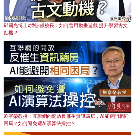
邱國光博士x潘詠儀校長：如何善用動畫遊戲 提升學習古文
動機？
劉寧榮教授：互聯網的開放反催生資訊繭房，AI能避開相同
困局？如何避免遭AI演算法操控？