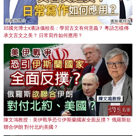
邱國光博士x潘詠儀校長：學習古文有何意義？ 粵語怎樣傳
承文言文之美？ 日常寫作如何應用？
陳文鴻教授：美伊戰爭恐引伊斯蘭國家全面反撲？ 俄羅斯欲
聯合伊朗 對付北約美國？