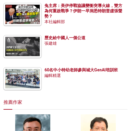
兔主席：美伊停戰協議變衝突導火線，雙方
為何重啟戰爭？伊朗一早洞悉特朗普虛張聲
勢？
本社編輯部
歷史給中國人一個公道
張建雄
60名中小特幼老師參與城大GenAI培訓班
編輯精選
推薦作家