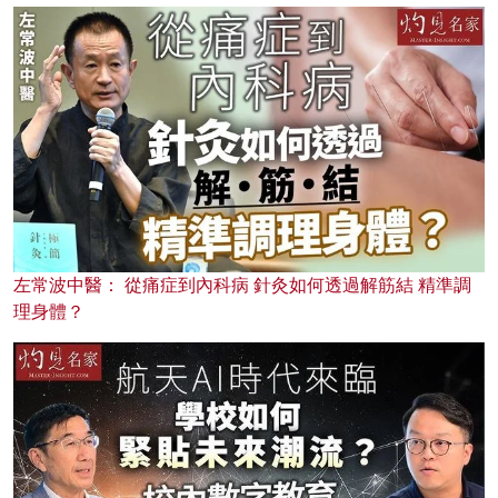
左常波中醫： 從痛症到內科病 針灸如何透過解筋結 精準調
理身體？