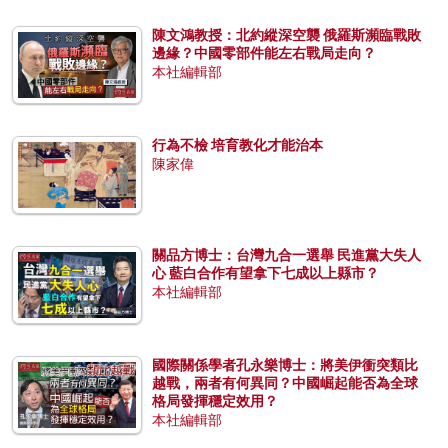
陳文鴻教授：北約縱深空襲 俄羅斯瀕臨戰敗
邊緣？中國零部件能左右戰局走向？
本社編輯部
行為不檢 培育教化才能治本
陳家偉
關品方博士：台灣九合一選舉 民進黨大失人
心 藍白合作有望拿下七成以上縣市？
本社編輯部
國際關係學者孔永樂博士：將美伊衝突類比
越戰，兩者有何異同？中國崛起能否為全球
格局發揮穩定效用？
本社編輯部