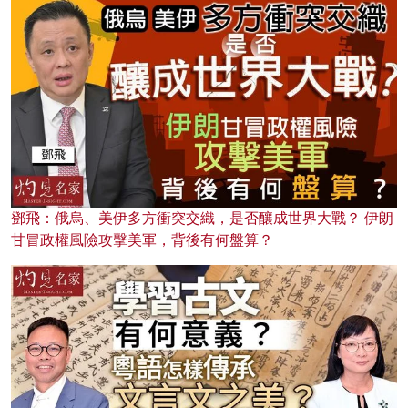
鄧飛：俄烏、美伊多方衝突交織，是否釀成世界大戰？ 伊朗
甘冒政權風險攻擊美軍，背後有何盤算？