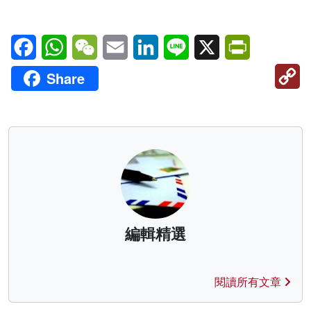
Facebook
WhatsApp
WeChat
Email
LinkedIn
Line
X
PrintFriendl
C
Share
Li
編輯精選
閱讀所有文章