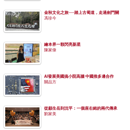
金秋文化之旅──踏上古蜀道，走過劍門關
馮珍今
繪本界一顆閃亮新星
陳家偉
AI發展美國搞小院高牆 中國推多邊合作
關品方
從顧生岳到沈平：一個座右銘的兩代傳承
劉家美