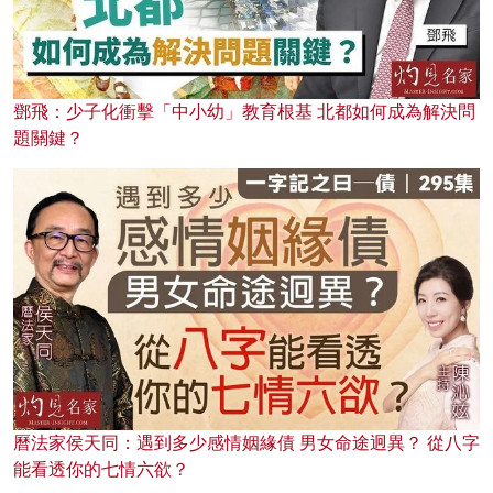
鄧飛：少子化衝擊「中小幼」教育根基 北都如何成為解決問
題關鍵？
曆法家侯天同：遇到多少感情姻緣債 男女命途迥異？ 從八字
能看透你的七情六欲？