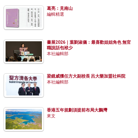
葛亮：見南山
編輯精選
書展2026｜葉劉淑儀：最喜歡姐姐角色 無官
職說話包袱少
本社編輯部
梁鏡威獲任方大副校長 呂大樂加盟社科院
本社編輯部
香港五年規劃須提前布局大鵬灣
來文