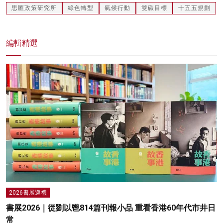
思匯政策研究所
綠色轉型
氣候行動
雙碳目標
十五五規劃
編輯精選
2026書展巡禮
書展2026｜從劉以鬯814篇刊報小品 重看香港60年代市井日
常