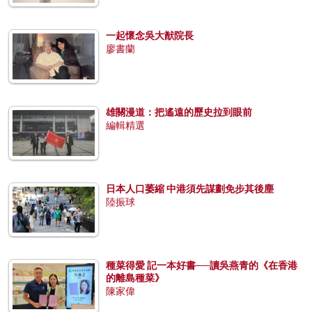
一起懷念吳大猷院長
廖書蘭
雄關漫道：把遙遠的歷史拉到眼前
編輯精選
日本人口萎縮 中港須先謀劃免步其後塵
陸振球
種菜得愛 記一本好書──讀吳燕青的《在香港
的離島種菜》
陳家偉