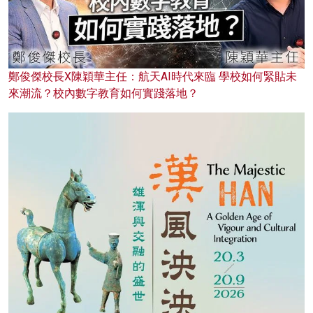
鄭俊傑校長X陳穎華主任：航天AI時代來臨 學校如何緊貼未
來潮流？校內數字教育如何實踐落地？