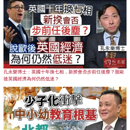
孔永樂博士：英國十年換七相，新揆會否步前任後塵？脫歐
後英國經濟為何仍然低迷？