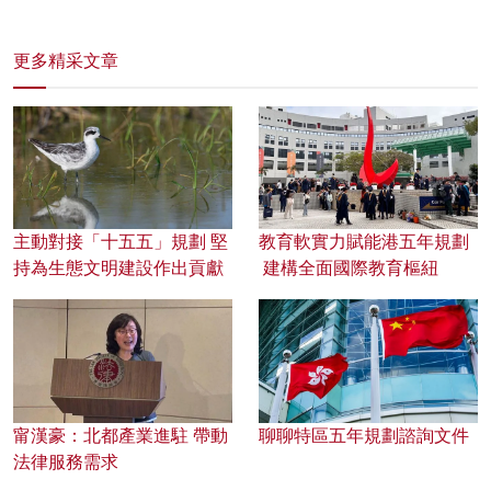
更多精采文章
主動對接「十五五」規劃 堅
教育軟實力賦能港五年規劃
持為生態文明建設作出貢獻
建構全面國際教育樞紐
甯漢豪：北都產業進駐 帶動
聊聊特區五年規劃諮詢文件
法律服務需求