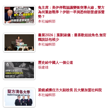
兔主席：美伊停戰協議變衝突導火線，雙方
為何重啟戰爭？伊朗一早洞悉特朗普虛張聲
勢？
本社編輯部
書展2026｜葉劉淑儀：最喜歡姐姐角色 無官
職說話包袱少
本社編輯部
歷史給中國人一個公道
張建雄
梁鏡威獲任方大副校長 呂大樂加盟社科院
本社編輯部