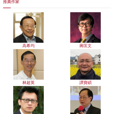
推薦作家
高希均
蔣匡文
林超英
譚寶碩