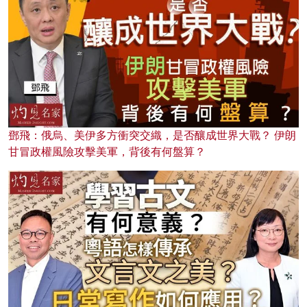
鄧飛：俄烏、美伊多方衝突交織，是否釀成世界大戰？ 伊朗
甘冒政權風險攻擊美軍，背後有何盤算？