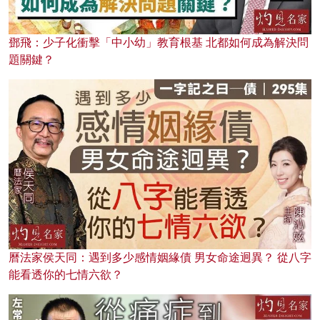
鄧飛：少子化衝擊「中小幼」教育根基 北都如何成為解決問
題關鍵？
曆法家侯天同：遇到多少感情姻緣債 男女命途迥異？ 從八字
能看透你的七情六欲？