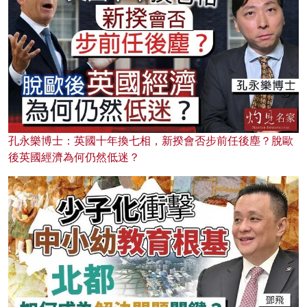
孔永樂博士：英國十年換七相，新揆會否步前任後塵？脫歐
後英國經濟為何仍然低迷？