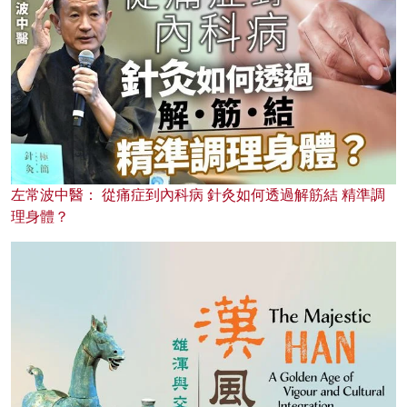
左常波中醫： 從痛症到內科病 針灸如何透過解筋結 精準調
理身體？