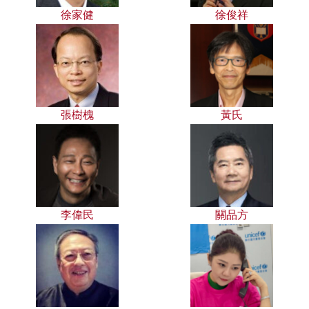
徐家健
徐俊祥
張樹槐
黃氏
李偉民
關品方