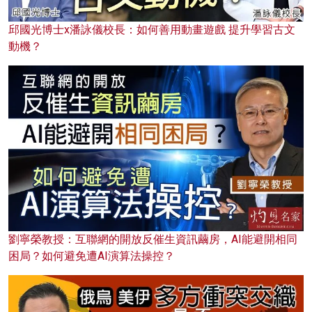
邱國光博士x潘詠儀校長：如何善用動畫遊戲 提升學習古文
動機？
劉寧榮教授：互聯網的開放反催生資訊繭房，AI能避開相同
困局？如何避免遭AI演算法操控？