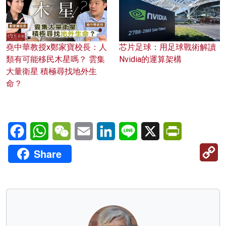
堯中華教授x鄭家寶校長：人
芯片足球：用足球戰術解讀
類有可能移民木星嗎？ 雲集
Nvidia的運算架構
大量衛星 積極尋找地外生
命？
Facebook
WhatsApp
WeChat
Email
LinkedIn
Line
X
PrintFriendl
C
Share
Li