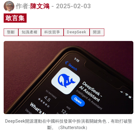
作者:
陳文鴻
- 2025-02-03
名家榜
敢言集
灼見活動
壟斷
知識產權
科技競爭
DeepSeek
開源
關於我們
DeepSeek開源運動在中國科技發展中扮演着關鍵角色，有助打破壟
斷。（Shutterstock）