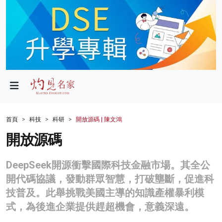
政局
教育
文化
財經
首頁
科技
科研
開放源碼 | 陳文鴻
生活
開放源碼
健康
DeepSeek開源衝擊國際科技金融市場。其全公
商業
開代碼協議，發動群眾智慧，打破壟斷，促進科
技普及。此舉挑戰美國主導的知識產權暴利模
科技
式，為後進企業提供趕超機會，意義深遠。
影片