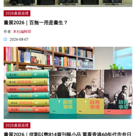
2026書展巡禮
書展2026｜百無一用是書生？
作者:
本社編輯部
2026-08-07
2026書展巡禮
書展2026｜從劉以鬯814篇刊報小品 重看香港60年代市井日