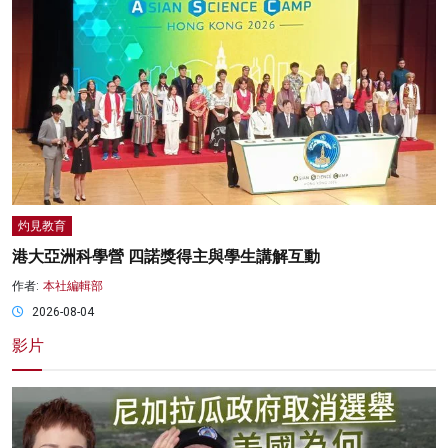
灼見教育
港大亞洲科學營 四諾獎得主與學生講解互動
作者:
本社編輯部
2026-08-04
影片