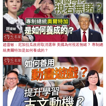
趙靈敏：尼加拉瓜政府取消選舉 美國為何視若無睹？ 專制總
統奧爾特加是如何養成的？