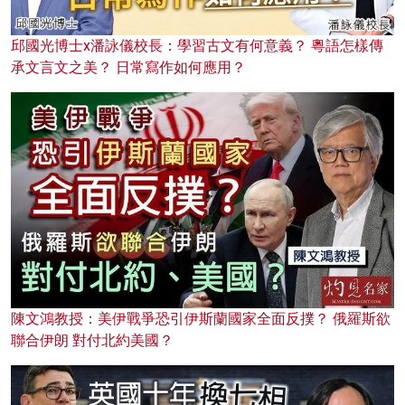
邱國光博士x潘詠儀校長：學習古文有何意義？ 粵語怎樣傳
承文言文之美？ 日常寫作如何應用？
陳文鴻教授：美伊戰爭恐引伊斯蘭國家全面反撲？ 俄羅斯欲
聯合伊朗 對付北約美國？