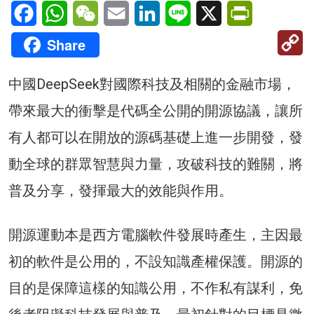
Facebook
WhatsApp
WeChat
Email
LinkedIn
Line
X
PrintFriendl
C
Share
Li
中國DeepSeek對國際科技及相關的金融市場，
帶來最大的衝擊是代碼全公開的開源協議，讓所
有人都可以在開放的源碼基礎上進一步開發，發
動全球的群眾智慧與力量，攻破科技的難關，將
普及分享，發揮最大的效能與作用。
開源運動本是西方電腦軟件發展時產生，主因最
初的軟件是公用的，不設知識產權保護。開源的
目的是保障這樣的知識公用，不作私有謀利，免