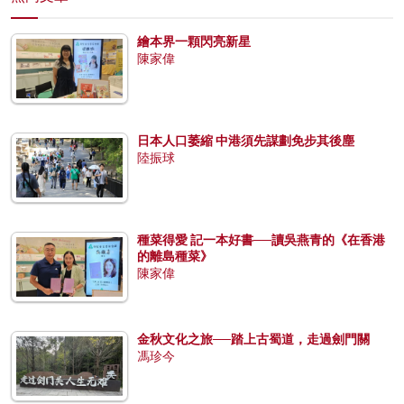
繪本界一顆閃亮新星
陳家偉
日本人口萎縮 中港須先謀劃免步其後塵
陸振球
種菜得愛 記一本好書──讀吳燕青的《在香港
的離島種菜》
陳家偉
金秋文化之旅──踏上古蜀道，走過劍門關
馮珍今