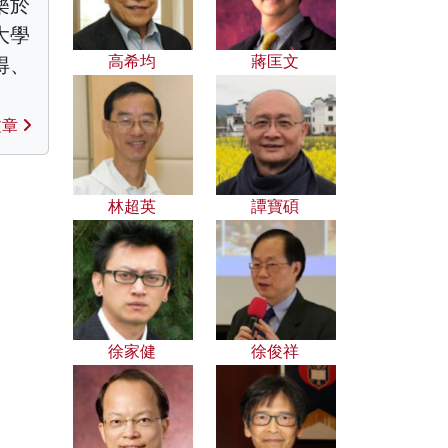
樂於
大學
高希均
蔣匡文
得、
。
文章
林超英
譚寶碩
徐家健
徐俊祥