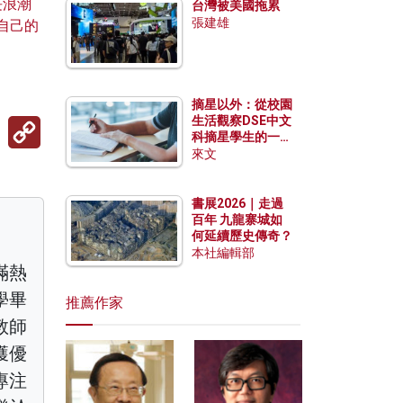
長浪潮
台灣被美國拖累
張建雄
自己的
摘星以外：從校園
生活觀察DSE中文
Copy
Link
科摘星學生的一點
特質
來文
書展2026｜走過
百年 九龍寨城如
何延續歷史傳奇？
本社編輯部
滿熱
學畢
推薦作家
教師
獲優
專注