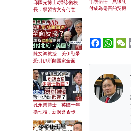
守護信任：莫讓託
邱國光博士x潘詠儀校
付成為傷害的契機
長：學習古文有何意
義？ 粵語怎樣傳承文言
文之美？ 日常寫作如何
應用？
Facebook
WhatsA
W
陳文鴻教授：美伊戰爭
恐引伊斯蘭國家全面反
撲？ 俄羅斯欲聯合伊朗
對付北約美國？
孔永樂博士：英國十年
換七相，新揆會否步前
任後塵？脫歐後英國經
濟為何仍然低迷？