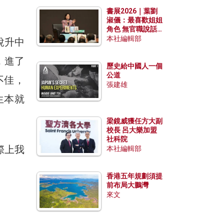
勢？
」
書展2026｜葉劉
淑儀：最喜歡姐姐
角色 無官職說話
包袱少
本社編輯部
說升中
，進了
歷史給中國人一個
公道
不佳，
張建雄
生本就
梁鏡威獲任方大副
校長 呂大樂加盟
社科院
際上我
本社編輯部
香港五年規劃須提
前布局大鵬灣
來文