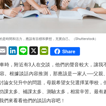
是時間和活力，應該有目標和夢想，充實自己。（Shutterstock）
pp
eChat
Email
LinkedIn
Line
X
PrintFriendly
Share
車時，附近有3人在交談，他們的聲音較大，讓我
容。根據談話內容推測，那應該是一家人──父親
討論女兒升中的問題，母親希望女兒選擇某學校，
功課太多、補課太多、測驗太多，相當辛苦。最有
我們來看看他們的談話內容吧！