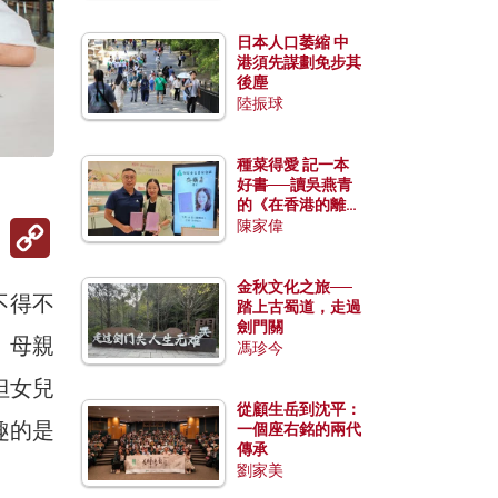
日本人口萎縮 中
港須先謀劃免步其
後塵
陸振球
種菜得愛 記一本
好書──讀吳燕青
的《在香港的離島
Copy
種菜》
陳家偉
Link
金秋文化之旅──
不得不
踏上古蜀道，走過
劍門關
、母親
馮珍今
但女兒
從顧生岳到沈平：
趣的是
一個座右銘的兩代
傳承
劉家美