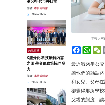
港60年代市井日常
作者:
本社編輯部
2026-08-06
年輕人有的
Facebook
WhatsA
W
灼見經濟
K型分化 科技難解內需
最近我乘坐公交
之困 學者倡政策協同發
力
聽他們的話語內
作者:
本社編輯部
和女兒。父母在
2026-08-06
卻覺得那所學校
父親的態度，讓