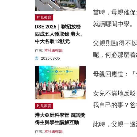
當時，母親催促
灼見教育
就讀哪間中學。
DSE 2026｜聯招放榜
四成五人獲取錄 港大、
中大各取12狀元
父親則顯得不以
作者:
本社編輯部
呢，何必那麼着
2026-08-05
母親回應道：「
女兒不滿地反駁
我自己的事？爸
灼見教育
港大亞洲科學營 四諾獎
得主與學生講解互動
此時，父親一邊
作者:
本社編輯部