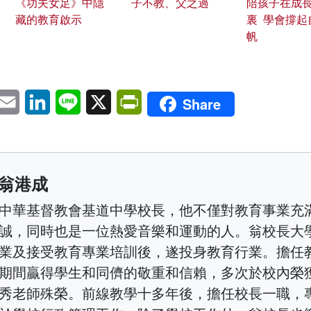
《功夫女足》中隱
子不教、父之過
陪孩子在成
藏的教育啟示
裏 學會撐起
帆
pp
eChat
Email
LinkedIn
Line
X
PrintFriendly
Share
翁港成
中華基督教會基道中學校長，他不僅對教育事業充
誠，同時也是一位熱愛音樂和運動的人。翁校長大
業及接受教育專業培訓後，遂投身教育行業。擔任
期間贏得學生和同儕的敬重和信賴，多次於校內榮
秀老師殊榮。前線教學十多年後，擔任校長一職，