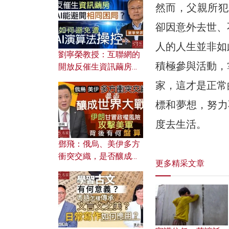
然而，父親所犯
卻因意外去世、
人的人生並非如
劉寧榮教授：互聯網的
積極參與活動，
開放反催生資訊繭房，
AI能避開相同困局？如
家，這才是正常
何避免遭AI演算法操
標和夢想，努力
控？
度去生活。
鄧飛：俄烏、美伊多方
衝突交織，是否釀成世
更多精采文章
界大戰？ 伊朗甘冒政權
風險攻擊美軍，背後有
何盤算？