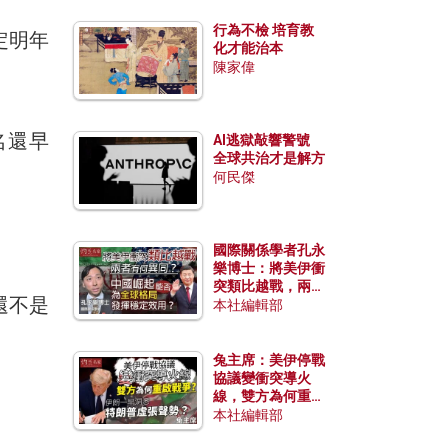
行為不檢 培育教
定明年
化才能治本
陳家偉
名還早
AI逃獄敲響警號
全球共治才是解方
何民傑
國際關係學者孔永
樂博士：將美伊衝
突類比越戰，兩者
還不是
有何異同？中國崛
本社編輯部
起能否為全球格局
發揮穩定效用？
兔主席：美伊停戰
協議變衝突導火
線，雙方為何重啟
戰爭？伊朗一早洞
本社編輯部
悉特朗普虛張聲