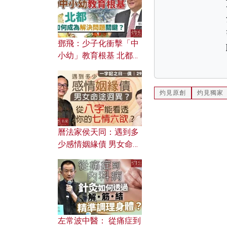
鄧飛：少子化衝擊「中
小幼」教育根基 北都如
何成為解決問題關鍵？
灼見原創
灼見獨家
曆法家侯天同：遇到多
少感情姻緣債 男女命途
迥異？ 從八字能看透你
的七情六欲？
左常波中醫： 從痛症到