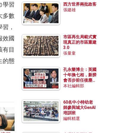
力學習
西方世界兩批政客
張建雄
大多數
學習，
市區再生局範式實
報效國
現真正的市區重建
3.0
該有目
張量童
生的態
孔永樂博士：英國
十年換七相，新揆
會否步前任後塵？
脫歐後英國經濟為
本社編輯部
何仍然低迷？
60名中小特幼老
師參與城大GenAI
培訓班
編輯精選