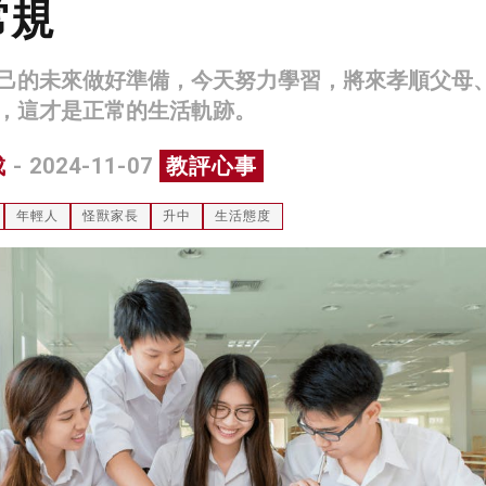
常規
己的未來做好準備，今天努力學習，將來孝順父母
，這才是正常的生活軌跡。
成
- 2024-11-07
教評心事
年輕人
怪獸家長
升中
生活態度