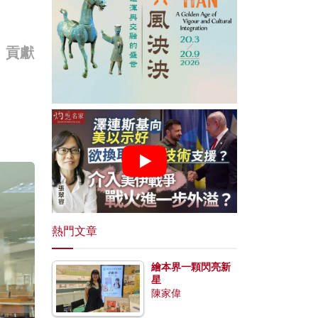
、貢獻
熱門文章
繪本界一顆閃亮新
星
陳家偉