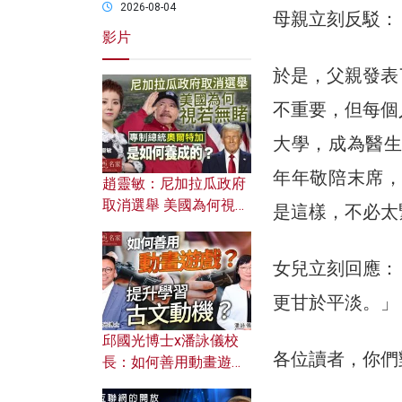
2026-08-04
母親立刻反駁：
影片
於是，父親發表
不重要，但每個
大學，成為醫生
年年敬陪末席，
趙靈敏：尼加拉瓜政府
取消選舉 美國為何視若
是這樣，不必太
無睹？ 專制總統奧爾特
加是如何養成的？
女兒立刻回應：
更甘於平淡。」
邱國光博士x潘詠儀校
各位讀者，你們
長：如何善用動畫遊戲
提升學習古文動機？