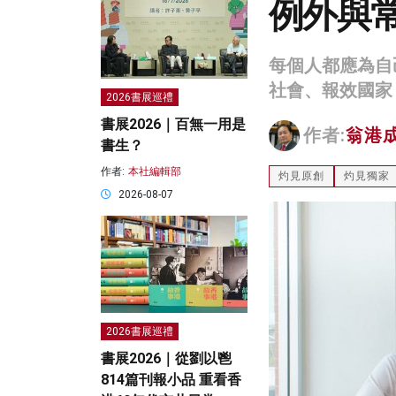
例外與
每個人都應為自
社會、報效國家
2026書展巡禮
書展2026｜百無一用是
作者:
翁港
書生？
作者:
本社編輯部
灼見原創
灼見獨家
2026-08-07
2026書展巡禮
書展2026｜從劉以鬯
814篇刊報小品 重看香