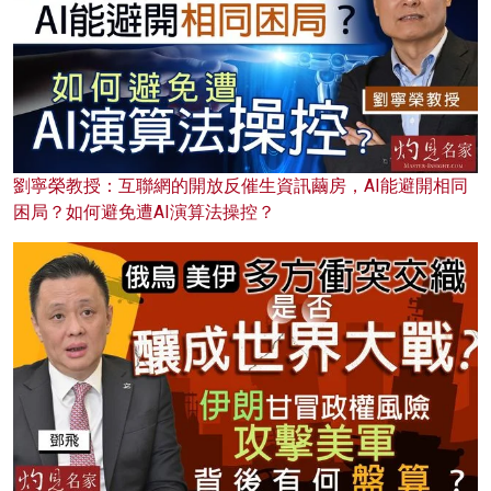
劉寧榮教授：互聯網的開放反催生資訊繭房，AI能避開相同
困局？如何避免遭AI演算法操控？