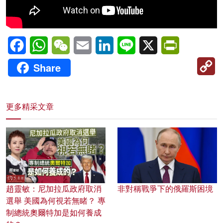
Facebook
WhatsApp
WeChat
Email
LinkedIn
Line
X
PrintFriendl
C
Share
Li
更多精采文章
趙靈敏：尼加拉瓜政府取消
非對稱戰爭下的俄羅斯困境
選舉 美國為何視若無睹？ 專
制總統奧爾特加是如何養成