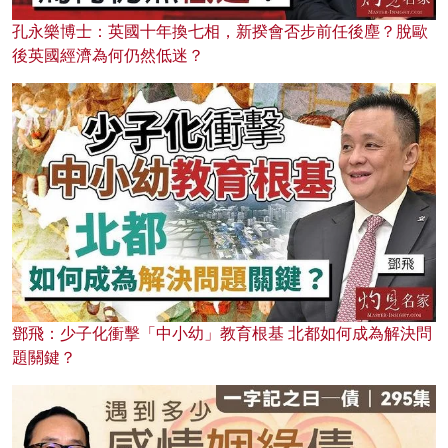
孔永樂博士：英國十年換七相，新揆會否步前任後塵？脫歐
後英國經濟為何仍然低迷？
鄧飛：少子化衝擊「中小幼」教育根基 北都如何成為解決問
題關鍵？