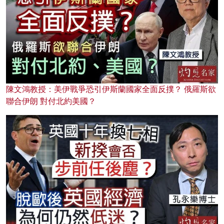
陳文鴻教授：美伊戰爭恐引伊斯蘭國家全面反撲？ 俄羅斯欲
聯合伊朗 對付北約美國？