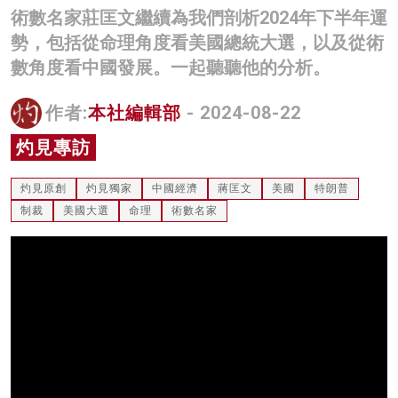
術數名家莊匡文繼續為我們剖析2024年下半年運
名家榜
勢，包括從命理角度看美國總統大選，以及從術
灼見活動
數角度看中國發展。一起聽聽他的分析。
關於我們
作者:
本社編輯部
- 2024-08-22
灼見專訪
灼見原創
灼見獨家
中國經濟
蔣匡文
美國
特朗普
制裁
美國大選
命理
術數名家