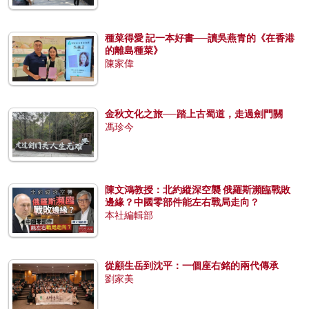
種菜得愛 記一本好書──讀吳燕青的《在香港
的離島種菜》
陳家偉
金秋文化之旅──踏上古蜀道，走過劍門關
馮珍今
陳文鴻教授：北約縱深空襲 俄羅斯瀕臨戰敗
邊緣？中國零部件能左右戰局走向？
本社編輯部
從顧生岳到沈平：一個座右銘的兩代傳承
劉家美