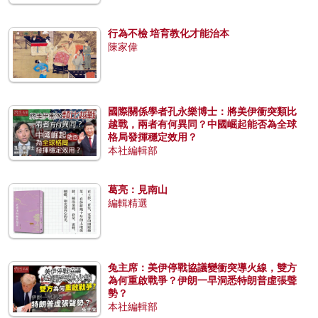
行為不檢 培育教化才能治本
陳家偉
國際關係學者孔永樂博士：將美伊衝突類比
越戰，兩者有何異同？中國崛起能否為全球
格局發揮穩定效用？
本社編輯部
葛亮：見南山
編輯精選
兔主席：美伊停戰協議變衝突導火線，雙方
為何重啟戰爭？伊朗一早洞悉特朗普虛張聲
勢？
本社編輯部