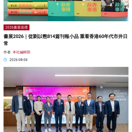
2026書展巡禮
書展2026｜從劉以鬯814篇刊報小品 重看香港60年代市井日
常
作者:
本社編輯部
2026-08-06