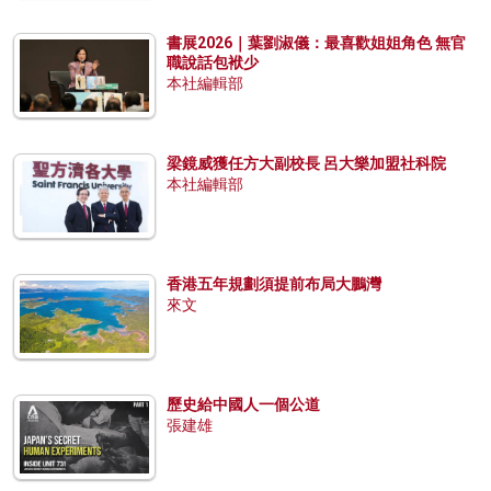
書展2026｜葉劉淑儀：最喜歡姐姐角色 無官
職說話包袱少
本社編輯部
梁鏡威獲任方大副校長 呂大樂加盟社科院
本社編輯部
香港五年規劃須提前布局大鵬灣
來文
歷史給中國人一個公道
張建雄