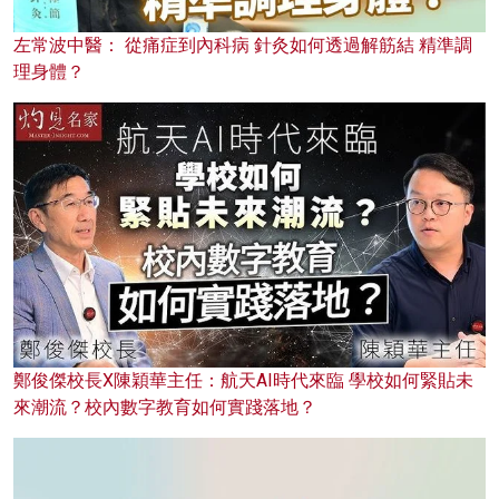
左常波中醫： 從痛症到內科病 針灸如何透過解筋結 精準調
理身體？
鄭俊傑校長X陳穎華主任：航天AI時代來臨 學校如何緊貼未
來潮流？校內數字教育如何實踐落地？