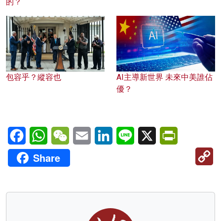
的？
包容乎？縱容也
AI主導新世界 未來中美誰佔
優？
Facebook
WhatsApp
WeChat
Email
LinkedIn
Line
X
PrintFriendl
C
Share
Li