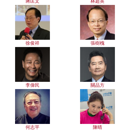
蔣匡文
林超英
徐俊祥
張樹槐
李偉民
關品方
何志平
陳晴