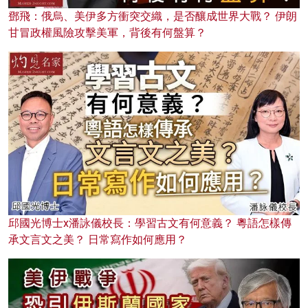
鄧飛：俄烏、美伊多方衝突交織，是否釀成世界大戰？ 伊朗
甘冒政權風險攻擊美軍，背後有何盤算？
邱國光博士x潘詠儀校長：學習古文有何意義？ 粵語怎樣傳
承文言文之美？ 日常寫作如何應用？