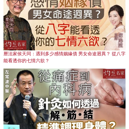
曆法家侯天同：遇到多少感情姻緣債 男女命途迥異？ 從八字
能看透你的七情六欲？