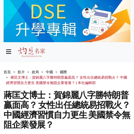
政局
教育
文化
財經
首頁
影片
政局
中國
國際
蔣匡文博士：賀錦麗八字勝特朗普贏面高？ 女性出任總統易招戰火？ 中國
生活
經濟習慣自力更生 美國禁令無阻企業發展？ | 本社編輯部
蔣匡文博士：賀錦麗八字勝特朗普
健康
贏面高？ 女性出任總統易招戰火？
商業
中國經濟習慣自力更生 美國禁令無
科技
阻企業發展？
影片