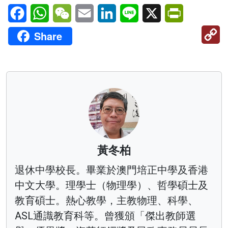
Facebook
WhatsApp
WeChat
Email
LinkedIn
Line
X
PrintFriendl
C
Share
Li
黃冬柏
退休中學校長。畢業於澳門培正中學及香港
中文大學。理學士（物理學）、哲學碩士及
教育碩士。熱心教學，主教物理、科學、
ASL通識教育科等。曾獲頒「傑出教師選