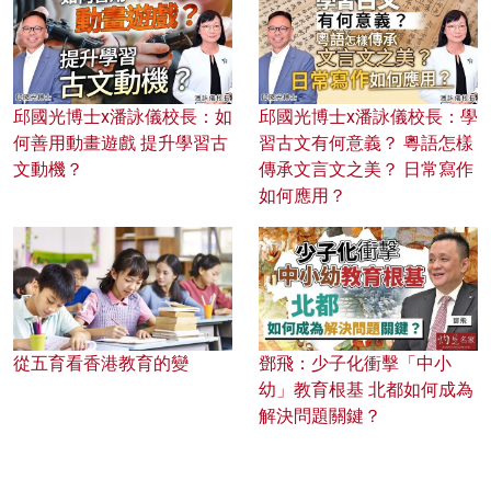
邱國光博士x潘詠儀校長：如
邱國光博士x潘詠儀校長：學
何善用動畫遊戲 提升學習古
習古文有何意義？ 粵語怎樣
文動機？
傳承文言文之美？ 日常寫作
如何應用？
從五育看香港教育的變
鄧飛：少子化衝擊「中小
幼」教育根基 北都如何成為
解決問題關鍵？