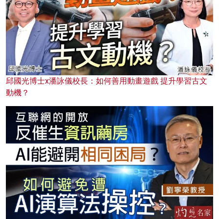
邱國光博士x潘詠儀校長：如何善用動畫遊戲 提升學習古文
動機？