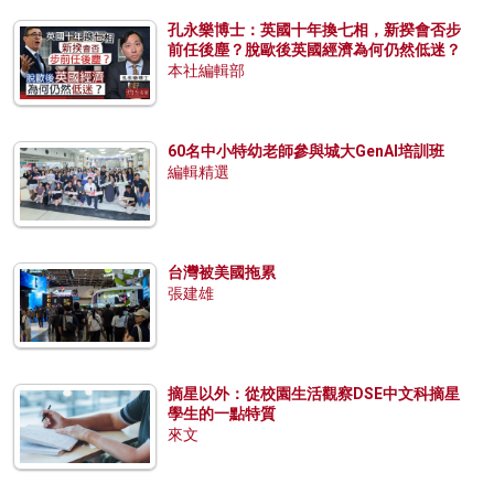
孔永樂博士：英國十年換七相，新揆會否步
前任後塵？脫歐後英國經濟為何仍然低迷？
本社編輯部
60名中小特幼老師參與城大GenAI培訓班
編輯精選
台灣被美國拖累
張建雄
摘星以外：從校園生活觀察DSE中文科摘星
學生的一點特質
來文