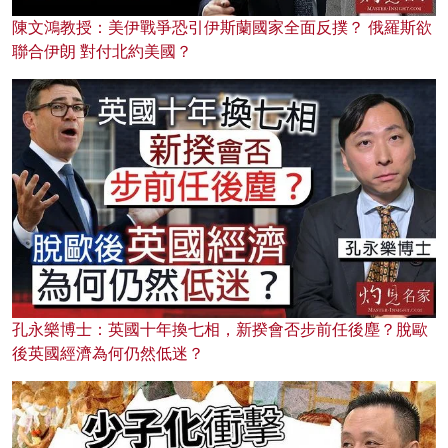
陳文鴻教授：美伊戰爭恐引伊斯蘭國家全面反撲？ 俄羅斯欲
聯合伊朗 對付北約美國？
孔永樂博士：英國十年換七相，新揆會否步前任後塵？脫歐
後英國經濟為何仍然低迷？