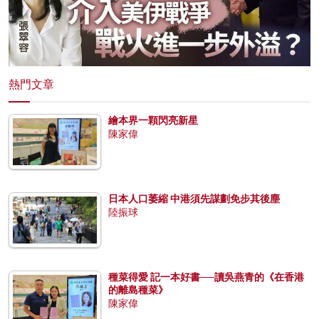
熱門文章
繪本界一顆閃亮新星
陳家偉
日本人口萎縮 中港須先謀劃免步其後塵
陸振球
種菜得愛 記一本好書──讀吳燕青的《在香港
的離島種菜》
陳家偉