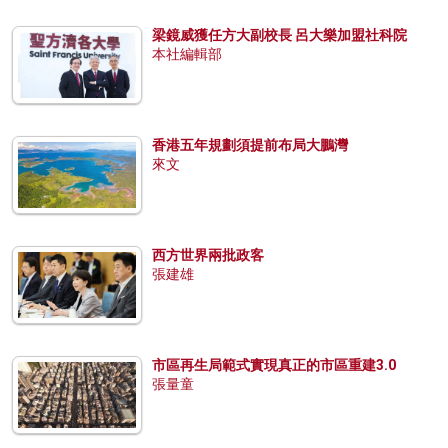
梁鏡威獲任方大副校長 呂大樂加盟社科院
本社編輯部
香港五年規劃須提前布局大鵬灣
來文
西方世界兩批政客
張建雄
市區再生局範式實現真正的市區重建3.0
張量童