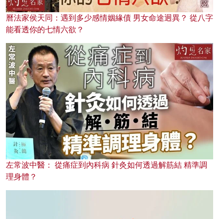
曆法家侯天同：遇到多少感情姻緣債 男女命途迥異？ 從八字
能看透你的七情六欲？
左常波中醫： 從痛症到內科病 針灸如何透過解筋結 精準調
理身體？