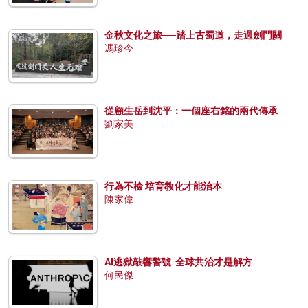
金秋文化之旅──踏上古蜀道，走過劍門關
馮珍今
從顧生岳到沈平：一個座右銘的兩代傳承
劉家美
行為不檢 培育教化才能治本
陳家偉
AI逃獄敲響警號 全球共治才是解方
何民傑