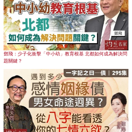
鄧飛：少子化衝擊「中小幼」教育根基 北都如何成為解決問
題關鍵？