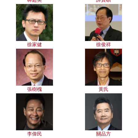
徐家健
徐俊祥
張樹槐
黃氏
李偉民
關品方