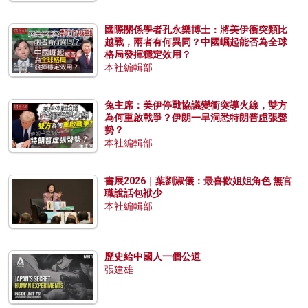
國際關係學者孔永樂博士：將美伊衝突類比
越戰，兩者有何異同？中國崛起能否為全球
格局發揮穩定效用？
本社編輯部
兔主席：美伊停戰協議變衝突導火線，雙方
為何重啟戰爭？伊朗一早洞悉特朗普虛張聲
勢？
本社編輯部
書展2026｜葉劉淑儀：最喜歡姐姐角色 無官
職說話包袱少
本社編輯部
歷史給中國人一個公道
張建雄