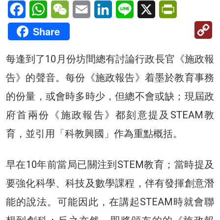
Facebook
WhatsApp
WeChat
Email
LinkedIn
Line
X
PrintFriendl
C
Share
Li
每逢到了10月份坊間總有討論行政長官《施政報
告》的聲音。每份《施政報告》着墨於教育事務
的份量，或會時多時少，但總不會或缺；現屆政
府首兩份《施政報告》都刻意提及STEAM教
育，並引用「科教興國」作為重點概括。
早在10年前當局已關注到STEM教育；當時提及
要強化科學、科技及數學課程，伴有發揮創意潛
能的說法。可能因此，在講起STEAM時就會聯