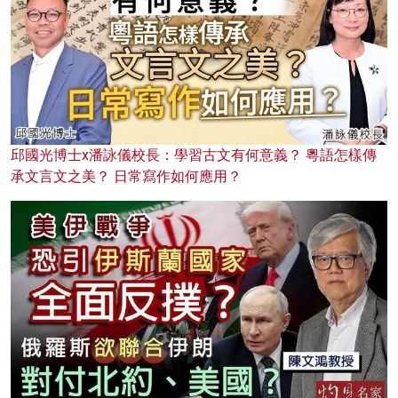
邱國光博士x潘詠儀校長：學習古文有何意義？ 粵語怎樣傳
承文言文之美？ 日常寫作如何應用？