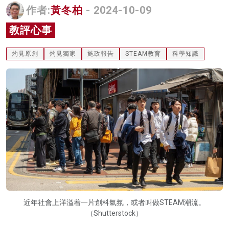
作者:
黃冬柏
- 2024-10-09
名家榜
教評心事
灼見活動
灼見原創
灼見獨家
施政報告
STEAM教育
科學知識
關於我們
近年社會上洋溢着一片創科氣氛，或者叫做STEAM潮流。
（Shutterstock）