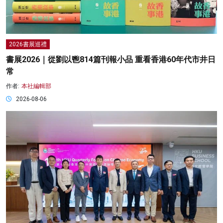
2026書展巡禮
書展2026｜從劉以鬯814篇刊報小品 重看香港60年代市井日
常
作者:
本社編輯部
2026-08-06