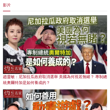
影片
趙靈敏：尼加拉瓜政府取消選舉 美國為何視若無睹？ 專制總
統奧爾特加是如何養成的？