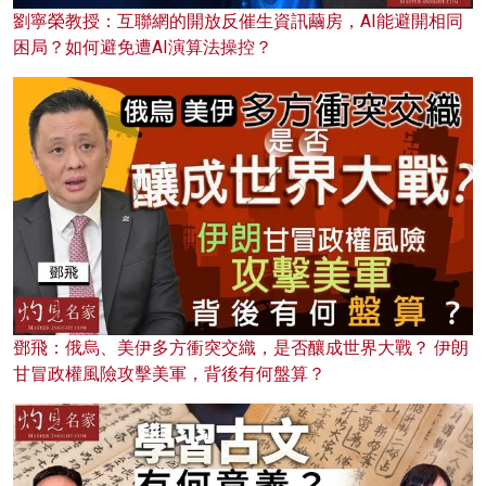
劉寧榮教授：互聯網的開放反催生資訊繭房，AI能避開相同
困局？如何避免遭AI演算法操控？
鄧飛：俄烏、美伊多方衝突交織，是否釀成世界大戰？ 伊朗
甘冒政權風險攻擊美軍，背後有何盤算？