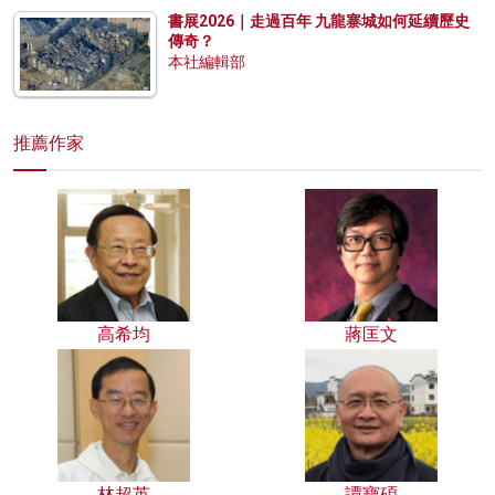
書展2026｜走過百年 九龍寨城如何延續歷史
傳奇？
本社編輯部
推薦作家
高希均
蔣匡文
林超英
譚寶碩