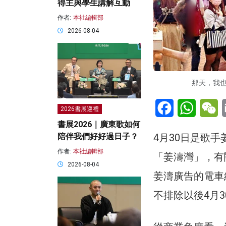
得主與學生講解互動
作者:
本社編輯部
2026-08-04
那天，我
Facebook
WhatsA
W
2026書展巡禮
書展2026｜廣東歌如何
4月30日是歌
陪伴我們好好過日子？
作者:
本社編輯部
「姜濤灣」，有
2026-08-04
姜濤廣告的電車
不排除以後4月