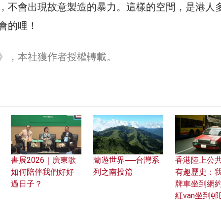
，不會出現故意製造的暴力。這樣的空間，是港人
會的哩！
》，本社獲作者授權轉載。
書展2026｜廣東歌
蘭遊世界──台灣系
香港陸上公
如何陪伴我們好好
列之南投篇
有趣歷史：
過日子？
牌車坐到網約
紅van坐到邨