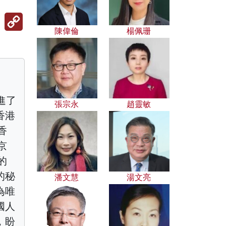
Copy
Link
陳偉倫
楊佩珊
進了
張宗永
趙靈敏
香港
香
京
的
的秘
潘文慧
湯文亮
為唯
國人
，盼