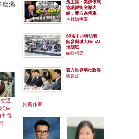
兔主席：美伊停戰
多麼渴
協議變衝突導火
線，雙方為何重啟
戰爭？伊朗一早洞
本社編輯部
悉特朗普虛張聲
勢？
60名中小特幼老
師參與城大GenAI
培訓班
編輯精選
西方世界兩批政客
張建雄
共交通
推薦作家
我從白
車 從
巴