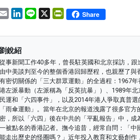
pp
eChat
Email
LinkedIn
Line
X
PrintFriendly
Share
劉銳紹
從事新聞工作40多年，曾長駐英國和北京採訪，跟
由中美談判至今的整個香港回歸歷程，也親歷了與
有密切關係的「三大群眾運動」的全過程：1967年
港左派暴動（左派稱為「反英抗暴」）、1989年北
民運和「六四事件」，以及2014年港人爭取真普選
「雨傘運動」。當年在北京的報道洩露了很多官方
密，所以「六四」後在中共的「平亂報告」中，成
一被點名的香港記者。撫今追昔，經常自問：「中
能走出歷史的怪圈嗎？」近年投入教育和文藝創作