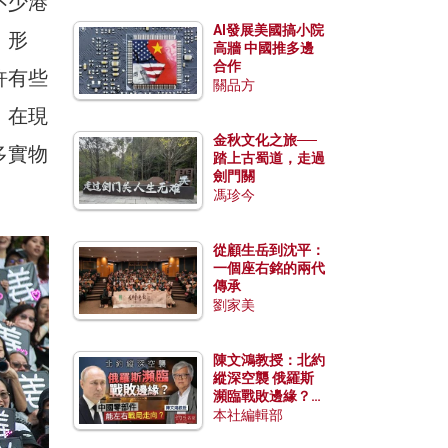
不少港
AI發展美國搞小院
」形
高牆 中國推多邊
合作
許有些
關品方
，在現
金秋文化之旅──
多實物
踏上古蜀道，走過
劍門關
馮珍今
從顧生岳到沈平：
一個座右銘的兩代
傳承
劉家美
陳文鴻教授：北約
縱深空襲 俄羅斯
瀕臨戰敗邊緣？中
國零部件能左右戰
本社編輯部
局走向？