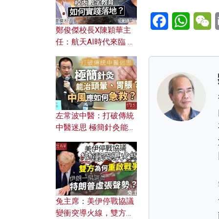
Facebook
WhatsA
W
鄭俊傑校長X陳穎華主
任：航天AI時代來臨 學
校如何緊貼未來潮流？
校內數字教育如何實踐
落地？
左常波中醫：打破傳統
中醫迷思 極簡針灸能治
頭暈、胃脹？中風應如
何急救？
兔主席：美伊停戰協議
變衝突導火線，雙方為