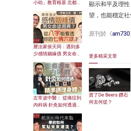
小幼」教育根基 北都如
顯示和平及理性
何成為解決問題關鍵？
望，也能穩定社
原刊於《
am730
曆法家侯天同：遇到多
少感情姻緣債 男女命途
更多精采文章
迥異？ 從八字能看透你
的七情六欲？
賣了De Beers 鑽石
左常波中醫： 從痛症到
何去何從？
內科病 針灸如何透過解
筋結 精準調理身體？