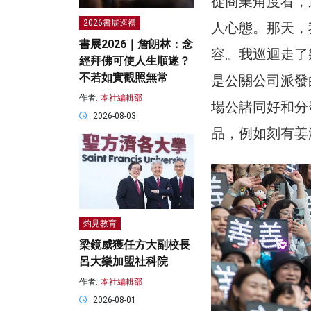
從商業角度看，
2026書展巡禮
人心態。那天，
書展2026｜詹朗林：念
容。我巡迴走了
經拜佛可使人生順遂？
不若如實觀照無常
是公關公司派發
作者:
本社編輯部
場公諸同好和分
2026-08-03
品，例如刻有姜
灼見教育
梁鏡威獲任方大副校長
呂大樂加盟社科院
作者:
本社編輯部
2026-08-01