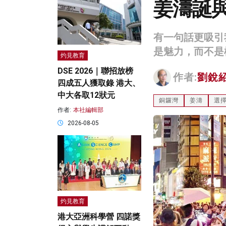
姜濤誕
有一句話更吸引
是魅力，而不是
灼見教育
DSE 2026｜聯招放榜
作者:
劉銳
四成五人獲取錄 港大、
中大各取12狀元
銅鑼灣
姜濤
選
作者:
本社編輯部
2026-08-05
灼見教育
港大亞洲科學營 四諾獎