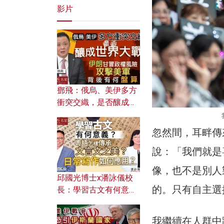
影片
鄧飛：俄烏、美伊多方
衝突交織，是否釀成世
界大戰？ 伊朗甘冒政權
風險攻擊美軍，背後有
忽然間，耳畔傳
何盤算？
說：「我們就是
像，也不是別人
邱國光博士x潘詠儀校
的。只有自主選
長：學習古文有何意
義？ 粵語怎樣傳承文言
文之美？ 日常寫作如何
我繼續在人群中