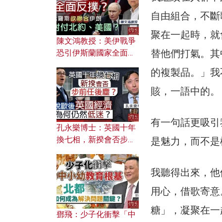
應用？
自由組合，不斷
聚在一起時，就
陳文鴻教授：美伊戰爭
替他們打氣。其
恐引伊斯蘭國家全面反
撲？ 俄羅斯欲聯合伊朗
的複製品。」我
對付北約美國？
賅，一語中的。
有一句話更吸引
孔永樂博士：英國十年
換七相，新揆會否步前
是魅力，而不是
任後塵？脫歐後英國經
濟為何仍然低迷？
我聽得出來，他
用心，借歌寄意
糖」，凝聚在一
鄧飛：少子化衝擊「中