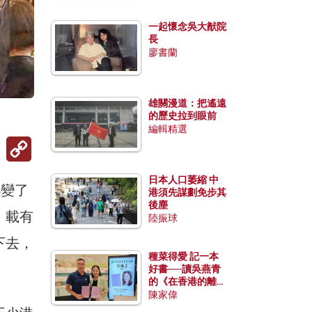
一起懷念吳大猷院
長
廖書蘭
雄關漫道：把遙遠
的歷史拉到眼前
編輯精選
Copy
Link
日本人口萎縮 中
都變了
港須先謀劃免步其
後塵
；載有
陸振球
下去，
種菜得愛 記一本
好書──讀吳燕青
的《在香港的離島
種菜》
陳家偉