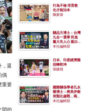
行為不檢 培育教
化才能治本
陳家偉
關品方博士：台灣
九合一選舉 民進
黨大失人心 藍白
合作有望拿下七成
本社編輯部
以上縣市？
日本、印度經濟難
扭轉乾坤
外，還
張建雄
的偶
麼重要
國際關係學者孔永
樂博士：將美伊衝
突類比越戰，兩者
有何異同？中國崛
本社編輯部
起能否為全球格局
之間的
發揮穩定效用？