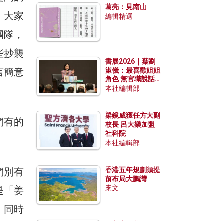
葛亮：見南山
。大家
編輯精選
團隊，
些抄襲
書展2026｜葉劉
言簡意
淑儀：最喜歡姐姐
角色 無官職說話
包袱少
本社編輯部
梁鏡威獲任方大副
們有的
校長 呂大樂加盟
社科院
本社編輯部
們別有
香港五年規劃須提
前布局大鵬灣
來文
是「姜
，同時