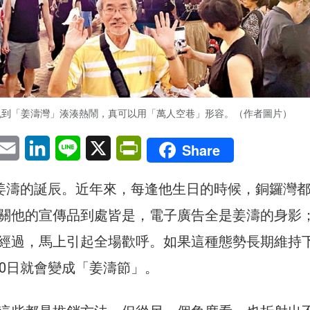
也到「姜濤灣」湊湊熱鬧，真可以用「萬人空巷」形容。（作者圖片）
pp
eChat
Email
LinkedIn
Line
X
PrintFriendly
Share
手姜濤的誕辰。近年來，每逢他生日的時候，銅鑼灣
關他的宣傳品到處皆是，電子廣告全是姜濤的身影
經過，馬上引起全場歡呼。如果這種態勢長期維持
30日就會變成「姜濤節」。