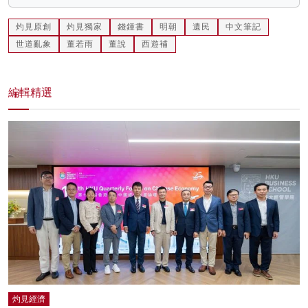
灼見原創
灼見獨家
錢鍾書
明朝
遺民
中文筆記
世道亂象
董若雨
董說
西遊補
編輯精選
灼見經濟