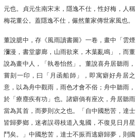
元也。貞元生南宋末，隱逸不仕，性好梅，人稱
梅花董公。蓋隱逸不仕，儼然董家傳世家風也。
董說臆中，存《風雨讀書圖》一卷，畫中「雲煙
瀰漫，書堂廖廊，山雨欲來，木葉亂鳴」，而董
說為畫中人，「執卷怡然」。董說喜舟居聽雨，
嘗刻一印，曰「月函船師」，即寓癖好舟居之
意，以為舟中觀雨，雨色才會不俗；舟中聽雨，
於「療塵疾有功」也。諸癖倘有座次，舟居聽雨
當為其首，而夢則次之也。「自中國愁苦，達士
皆歸夢鄉，迷者誤尋枝道入鬼國，不復見日月星
鬥矣。」中國愁苦，達士不振而逃癖歸夢，則國