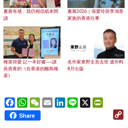
書展有感：我仍相信紙本閱
書展2026｜張愛玲與李鴻章
讀
家族的香港往事
種菜得愛 記一本好書──讀
名作家東野圭吾去世 遺作料
吳燕青的《在香港的離島種
8月出版
菜》
Facebook
WhatsApp
WeChat
Email
LinkedIn
Line
X
PrintFriendl
C
Share
Li