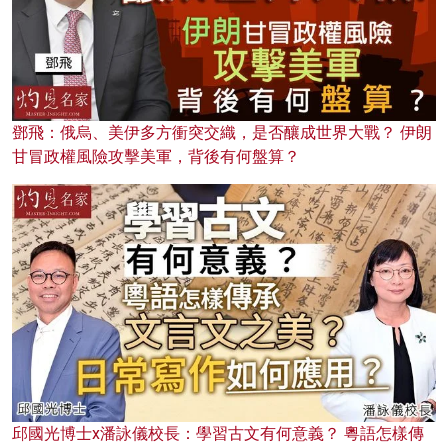
鄧飛：俄烏、美伊多方衝突交織，是否釀成世界大戰？ 伊朗
甘冒政權風險攻擊美軍，背後有何盤算？
邱國光博士x潘詠儀校長：學習古文有何意義？ 粵語怎樣傳