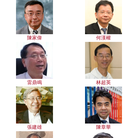
陳家偉
何漢權
雷鼎鳴
林超英
張建雄
陳章華