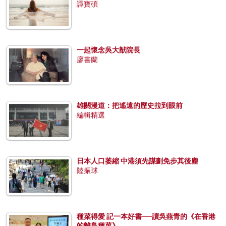
譚寶碩
一起懷念吳大猷院長
廖書蘭
雄關漫道：把遙遠的歷史拉到眼前
編輯精選
日本人口萎縮 中港須先謀劃免步其後塵
陸振球
種菜得愛 記一本好書──讀吳燕青的《在香港
的離島種菜》