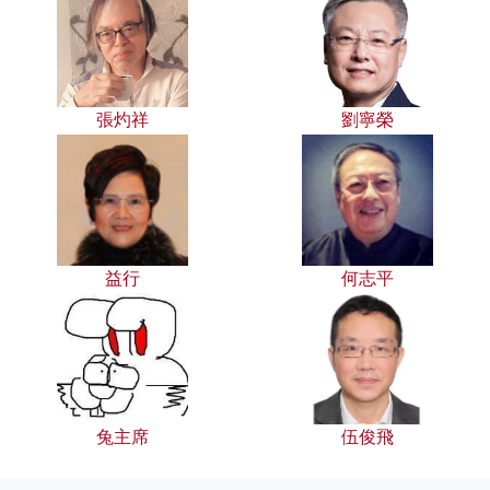
張灼祥
劉寧榮
益行
何志平
兔主席
伍俊飛