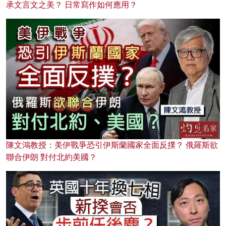
承文言文之美？ 日常寫作如何應用？
陳文鴻教授：美伊戰爭恐引伊斯蘭國家全面反撲？ 俄羅斯欲
聯合伊朗 對付北約美國？