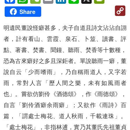
C
Share
Li
明遺民董說怪癖甚多，夫子自道且詩文沾沾自詡
者，計有看山、雲霞、泉石、卜筮、讀書、評
點、著書、焚書、聞鐘、聽雨、焚香等十數種，
恐為古來癖好之多且深鉅者。單說聽雨一癖，董
說自云「少而嗜雨」，乃自稱雨道人，又字若
雨，常對人言「歷人間之樂，未有如風雨者
也」。嘗欲仿劉伶《酒德頌》，作《雨德頌》，
自言「劉伶酒癖余雨癖」；又欲作《雨詩》百
篇，「謂處士梅花、道人秋雨，千載連珠」。
「處士梅花」，非指林逋，實乃其董氏先祖董貞