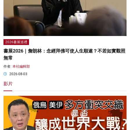
2026書展巡禮
書展2026｜詹朗林：念經拜佛可使人生順遂？不若如實觀照
無常
作者:
本社編輯部
2026-08-03
影片