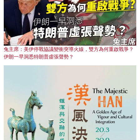
兔主席：美伊停戰協議變衝突導火線，雙方為何重啟戰爭？
伊朗一早洞悉特朗普虛張聲勢？