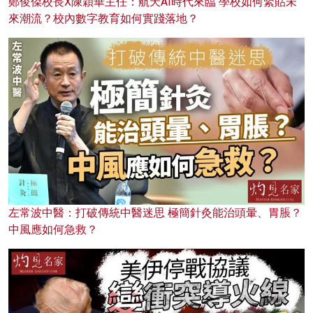
鄭俊傑校長X陳穎華主任：航天AI時代來臨 學校如何緊貼未
來潮流？校內數字教育如何實踐落地？
左常波中醫：打破傳統中醫迷思 極簡針灸能治頭暈、胃脹？
中風應如何急救？