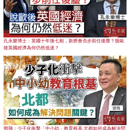
孔永樂博士：英國十年換七相，新揆會否步前任後塵？脫歐
後英國經濟為何仍然低迷？
鄧飛：少子化衝擊「中小幼」教育根基 北都如何成為解決問