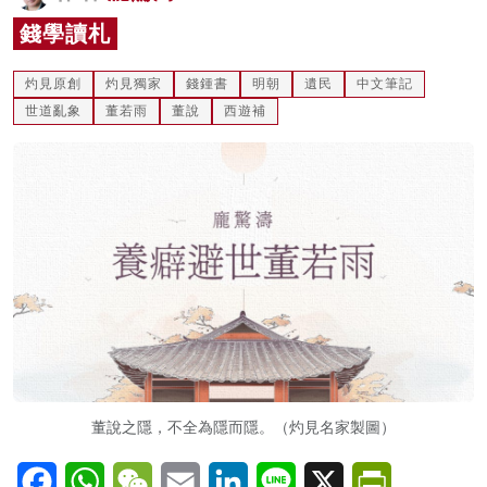
名家榜
錢學讀札
灼見活動
灼見原創
灼見獨家
錢鍾書
明朝
遺民
中文筆記
世道亂象
董若雨
董說
西遊補
關於我們
董說之隱，不全為隱而隱。（灼見名家製圖）
Facebook
WhatsApp
WeChat
Email
LinkedIn
Line
X
PrintFriendl