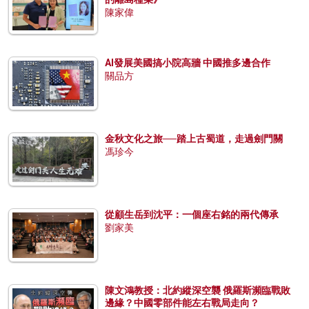
陳家偉
AI發展美國搞小院高牆 中國推多邊合作
關品方
金秋文化之旅──踏上古蜀道，走過劍門關
馮珍今
從顧生岳到沈平：一個座右銘的兩代傳承
劉家美
陳文鴻教授：北約縱深空襲 俄羅斯瀕臨戰敗
邊緣？中國零部件能左右戰局走向？