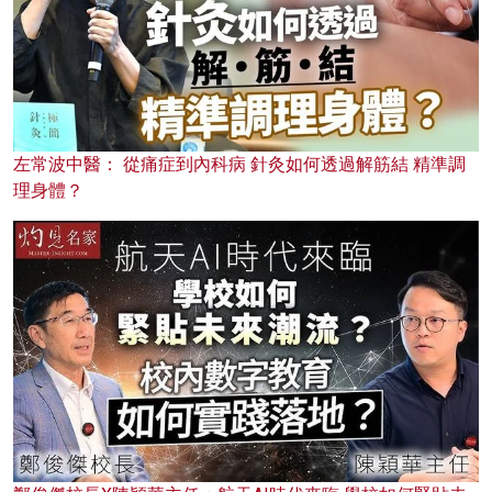
左常波中醫： 從痛症到內科病 針灸如何透過解筋結 精準調
理身體？