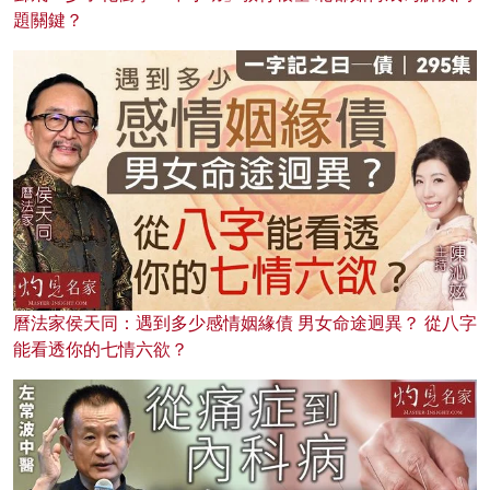
題關鍵？
曆法家侯天同：遇到多少感情姻緣債 男女命途迥異？ 從八字
能看透你的七情六欲？