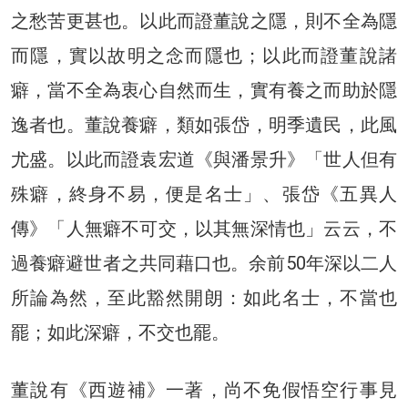
之愁苦更甚也。以此而證董說之隱，則不全為隱
而隱，實以故明之念而隱也；以此而證董說諸
癖，當不全為衷心自然而生，實有養之而助於隱
逸者也。董說養癖，類如張岱，明季遺民，此風
尤盛。以此而證袁宏道《與潘景升》「世人但有
殊癖，終身不易，便是名士」、張岱《五異人
傳》「人無癖不可交，以其無深情也」云云，不
過養癖避世者之共同藉口也。余前50年深以二人
所論為然，至此豁然開朗：如此名士，不當也
罷；如此深癖，不交也罷。
董說有《西遊補》一著，尚不免假悟空行事見