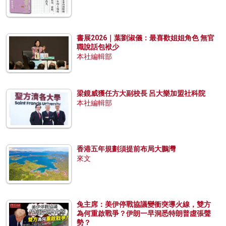
書展2026｜葉劉淑儀：最喜歡姐姐角色 無官
職說話包袱少
本社編輯部
梁鏡威獲任方大副校長 呂大樂加盟社科院
本社編輯部
香港五年規劃須提前布局大鵬灣
來文
兔主席：美伊停戰協議變衝突導火線，雙方
為何重啟戰爭？伊朗一早洞悉特朗普虛張聲
勢？