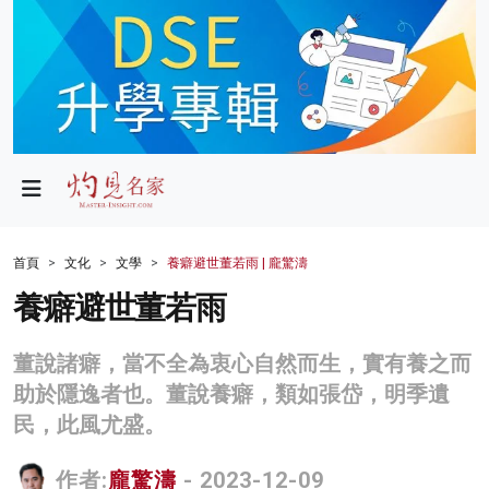
政局
教育
文化
財經
首頁
文化
文學
養癖避世董若雨 | 龐驚濤
生活
養癖避世董若雨
健康
董說諸癖，當不全為衷心自然而生，實有養之而
商業
助於隱逸者也。董說養癖，類如張岱，明季遺
民，此風尤盛。
科技
影片
作者:
龐驚濤
- 2023-12-09