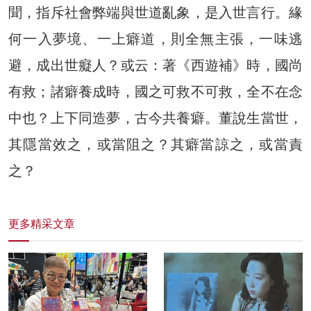
聞，指斥社會弊端與世道亂象，是入世言行。緣
何一入夢境、一上癖道，則全無主張，一味逃
避，成出世癡人？或云：著《西遊補》時，國尚
有救；諸癖養成時，國之可救不可救，全不在念
中也？上下同造夢，古今共養癖。董說生當世，
其隱當效之，或當阻之？其癖當諒之，或當責
之？
更多精采文章