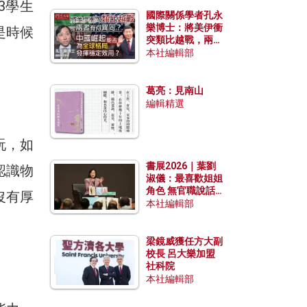
3學生
國際關係學者孔永
樂博士：將美伊衝
是時候
突類比越戰，兩者
有何異同？中國崛
本社編輯部
起能否為全球格局
發揮穩定效用？
葛亮：見南山
編輯精選
玩，如
書展2026｜葉劉
認識物
淑儀：最喜歡姐姐
角色 無官職說話
沒有厚
包袱少
本社編輯部
梁鏡威獲任方大副
校長 呂大樂加盟
社科院
本社編輯部