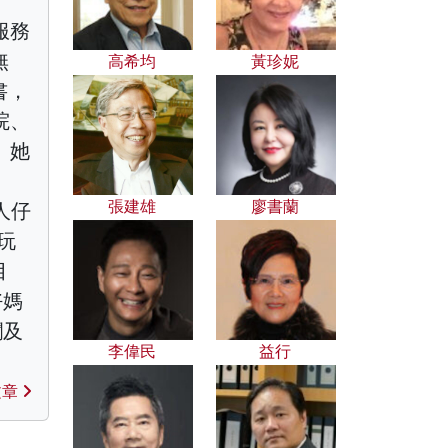
服務
無
高希均
黃珍妮
書，
院、
。她
張建雄
廖書蘭
人仔
玩
目
好媽
欄及
李偉民
益行
文章