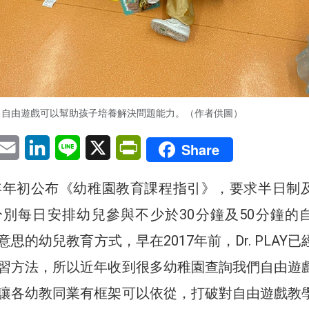
自由遊戲可以幫助孩子培養解決問題能力。（作者供圖）
pp
eChat
Email
LinkedIn
Line
X
PrintFriendly
Share
7年年初公布《幼稚園教育課程指引》，要求半日制
別每日安排幼兒參與不少於30分鐘及50分鐘的
思的幼兒教育方式，早在2017年前，Dr. PLAY已
習方法，所以近年收到很多幼稚園查詢我們自由遊
讓各幼教同業有框架可以依從，打破對自由遊戲教