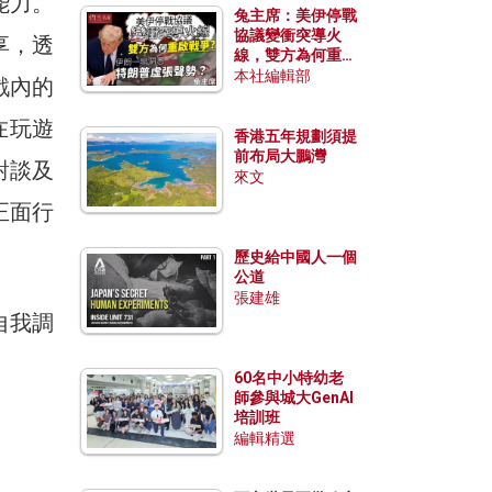
能力。
兔主席：美伊停戰
協議變衝突導火
享，透
線，雙方為何重啟
戰爭？伊朗一早洞
本社編輯部
戲內的
悉特朗普虛張聲
勢？
在玩遊
香港五年規劃須提
前布局大鵬灣
對談及
來文
正面行
歷史給中國人一個
公道
張建雄
自我調
60名中小特幼老
師參與城大GenAI
培訓班
編輯精選