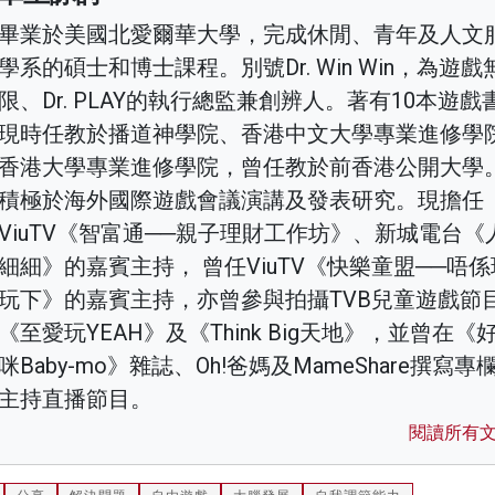
畢業於美國北愛爾華大學，完成休閒、青年及人文
學系的碩士和博士課程。別號Dr. Win Win，為遊戲
限、Dr. PLAY的執行總監兼創辨人。著有10本遊戲
現時任教於播道神學院、香港中文大學專業進修學
香港大學專業進修學院，曾任教於前香港公開大學
積極於海外國際遊戲會議演講及發表研究。現擔任
ViuTV《智富通──親子理財工作坊》、新城電台《
細細》的嘉賓主持， 曾任ViuTV《快樂童盟──唔係
玩下》的嘉賓主持，亦曾參與拍攝TVB兒童遊戲節
《至愛玩YEAH》及《Think Big天地》，並曾在《
咪Baby-mo》雜誌、Oh!爸媽及MameShare撰寫專
主持直播節目。
閱讀所有