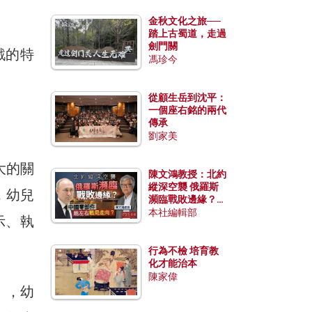
金秋文化之旅──
踏上古蜀道，走過
劍門關
戲的特
馮珍今
從顧生岳到沈平：
一個座右銘的兩代
傳承
劉家美
大的關
陳文鴻教授：北約
縱深空襲 俄羅斯
，幼兒
瀕臨戰敗邊緣？中
國零部件能左右戰
本社編輯部
示、執
局走向？
行為不檢 培育教
化才能治本
陳家偉
」，幼