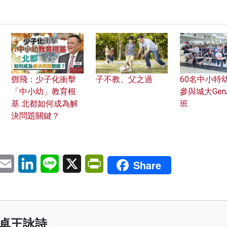
鄧飛：少子化衝擊
子不教、父之過
60名中小特
「中小幼」教育根
參與城大Gen
基 北都如何成為解
班
決問題關鍵？
pp
eChat
Email
LinkedIn
Line
X
PrintFriendly
Share
卓王詠詩