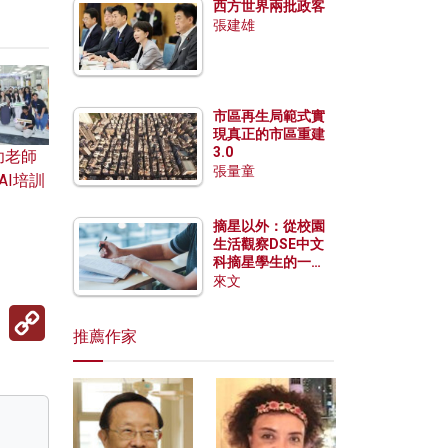
西方世界兩批政客
張建雄
市區再生局範式實
現真正的市區重建
3.0
幼老師
張量童
AI培訓
摘星以外：從校園
生活觀察DSE中文
科摘星學生的一點
特質
來文
Copy
Link
推薦作家