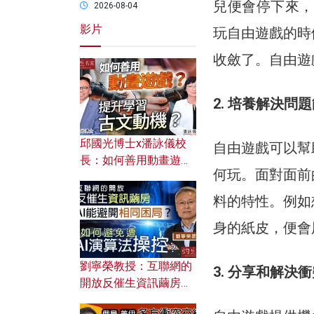
兒便會停下來，
2026-08-04
影片
玩自由遊戲的時
收斂了。自由遊
2. 培養解決問
邱國光博士x潘詠儀校
自由遊戲可以幫
長：如何善用動畫遊戲
何玩。面對面前
提升學習古文動機？
料的特性。例如
身的紙皮，便會
劉寧榮教授：互聯網的
3. 分享和解決
開放反催生資訊繭房，
AI能避開相同困局？如