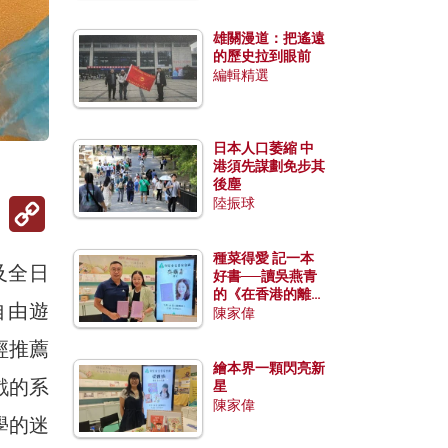
雄關漫道：把遙遠
的歷史拉到眼前
編輯精選
日本人口萎縮 中
港須先謀劃免步其
後塵
Copy
陸振球
Link
種菜得愛 記一本
及全日
好書──讀吳燕青
的《在香港的離島
自由遊
種菜》
陳家偉
經推薦
繪本界一顆閃亮新
戲的系
星
陳家偉
學的迷