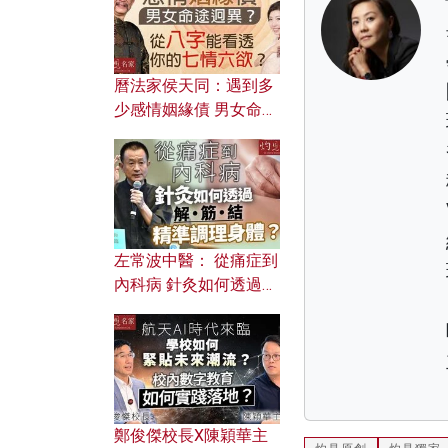
曆法家侯天同：遇到多
少感情姻緣債 男女命途
迥異？ 從八字能看透你
的七情六欲？
左常波中醫： 從痛症到
內科病 針灸如何透過解
筋結 精準調理身體？
鄭俊傑校長X陳穎華主