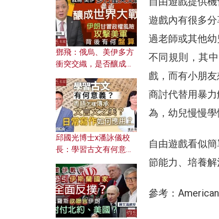
自由遊戲提供機
何避免遭AI演算法操
控？
遊戲內有很多分
過老師或其他幼
鄧飛：俄烏、美伊多方
不同規則，其中
衝突交織，是否釀成世
戲，而有小朋友
界大戰？ 伊朗甘冒政權
風險攻擊美軍，背後有
商討代替用暴力
何盤算？
為，幼兒慢慢學
邱國光博士x潘詠儀校
自由遊戲看似簡
長：學習古文有何意
節能力、培養解
義？ 粵語怎樣傳承文言
文之美？ 日常寫作如何
應用？
參考：American Jo