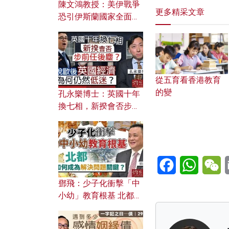
陳文鴻教授：美伊戰爭
更多精采文章
恐引伊斯蘭國家全面反
撲？ 俄羅斯欲聯合伊朗
對付北約美國？
從五育看香港教育
的變
孔永樂博士：英國十年
換七相，新揆會否步前
任後塵？脫歐後英國經
濟為何仍然低迷？
Facebook
WhatsA
W
鄧飛：少子化衝擊「中
小幼」教育根基 北都如
何成為解決問題關鍵？