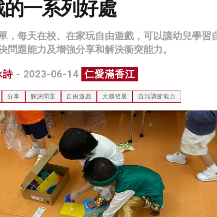
戲的一系列好處
單，每天在校、在家玩自由遊戲，可以讓幼兒學習
決問題能力及增強分享和解決衝突能力。
詠詩
- 2023-06-14
仁愛滿香江
分享
解決問題
自由遊戲
大腦發展
自我調節能力