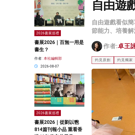
自由遊
自由遊戲看似簡
節能力、培養解
2026書展巡禮
書展2026｜百無一用是
作者:
卓王
書生？
作者:
本社編輯部
灼見原創
灼見獨家
2026-08-07
2026書展巡禮
書展2026｜從劉以鬯
814篇刊報小品 重看香