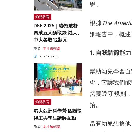
思。
灼見教育
根據
The Americ
DSE 2026｜聯招放榜
四成五人獲取錄 港大、
別報告中，概述
中大各取12狀元
作者:
本社編輯部
1. 自我調節能力
2026-08-05
幫助幼兒學習自
聯，它讓我們能
需要遵守規則
灼見教育
拾。
港大亞洲科學營 四諾獎
得主與學生講解互動
當有幼兒想搶他
作者:
本社編輯部