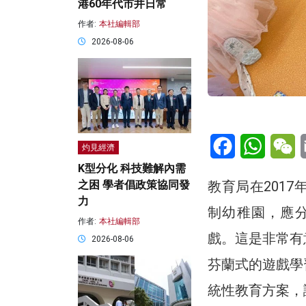
港60年代市井日常
作者:
本社編輯部
2026-08-06
Facebook
WhatsA
W
灼見經濟
K型分化 科技難解內需
教育局在201
之困 學者倡政策協同發
力
制幼稚園，應分
作者:
本社編輯部
戲。這是非常有意
2026-08-06
芬蘭式的遊戲學
統性教育方案，