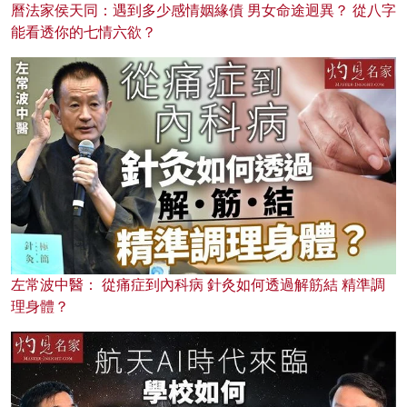
曆法家侯天同：遇到多少感情姻緣債 男女命途迥異？ 從八字
能看透你的七情六欲？
左常波中醫： 從痛症到內科病 針灸如何透過解筋結 精準調
理身體？