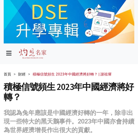
政局
教育
文化
財經
首頁
財經
積極信號頻生 2023年中國經濟將好轉？ | 謝祖墀
生活
積極信號頻生 2023年中國經濟將好
轉？
健康
商業
我認為兔年應該是中國經濟好轉的一年，除非出
現一些特大的黑天鵝事件。2023年中國亦會持續
科技
為世界經濟增長作出很大的貢獻。
影片