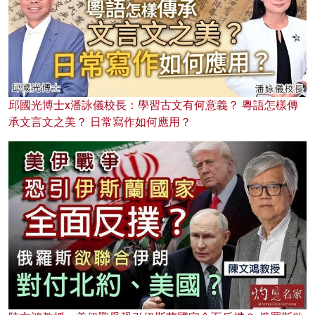
邱國光博士x潘詠儀校長：學習古文有何意義？ 粵語怎樣傳
承文言文之美？ 日常寫作如何應用？