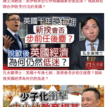
陳文鴻教授：美伊戰爭恐引伊斯蘭國家全面反撲？ 俄羅斯欲
聯合伊朗 對付北約美國？
孔永樂博士：英國十年換七相，新揆會否步前任後塵？脫歐
後英國經濟為何仍然低迷？