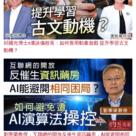
邱國光博士x潘詠儀校長：如何善用動畫遊戲 提升學習古文
動機？
劉寧榮教授：互聯網的開放反催生資訊繭房，AI能避開相同