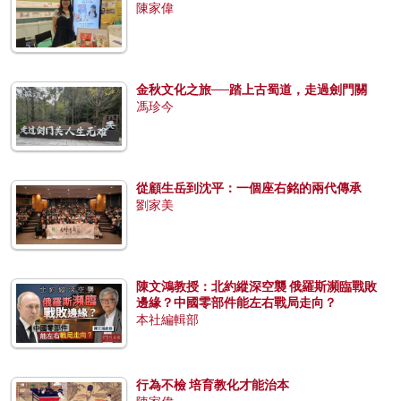
陳家偉
金秋文化之旅──踏上古蜀道，走過劍門關
馮珍今
從顧生岳到沈平：一個座右銘的兩代傳承
劉家美
陳文鴻教授：北約縱深空襲 俄羅斯瀕臨戰敗
邊緣？中國零部件能左右戰局走向？
本社編輯部
行為不檢 培育教化才能治本