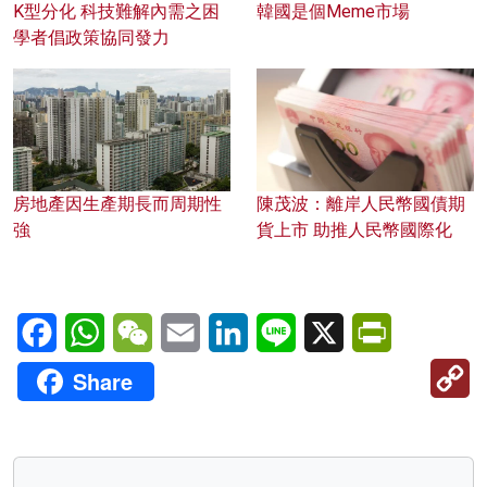
K型分化 科技難解內需之困
韓國是個Meme市場
學者倡政策協同發力
房地產因生產期長而周期性
陳茂波：離岸人民幣國債期
強
貨上市 助推人民幣國際化
Facebook
WhatsApp
WeChat
Email
LinkedIn
Line
X
PrintFriendl
C
Share
Li