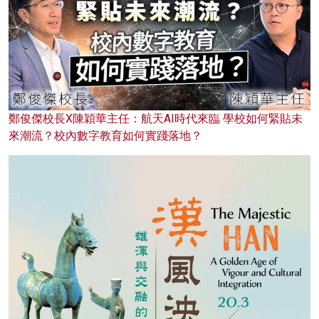
鄭俊傑校長X陳穎華主任：航天AI時代來臨 學校如何緊貼未
來潮流？校內數字教育如何實踐落地？