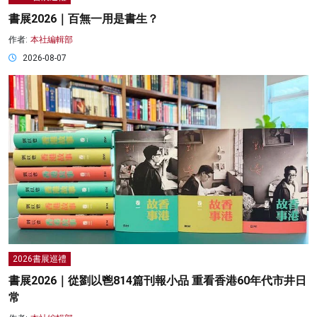
書展2026｜百無一用是書生？
作者:
本社編輯部
2026-08-07
2026書展巡禮
書展2026｜從劉以鬯814篇刊報小品 重看香港60年代市井日
常