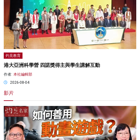
灼見教育
港大亞洲科學營 四諾獎得主與學生講解互動
作者:
本社編輯部
2026-08-04
影片