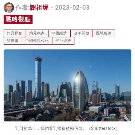
作者:
謝祖墀
- 2023-02-03
名家榜
戰略觀點
灼見活動
關於我們
灼見原創
灼見獨家
中國經濟
改革開放
區域經濟
雙循環
中國式現代化
平台經濟
到目前為止，我們看到很多積極信號。（Shutterstock）