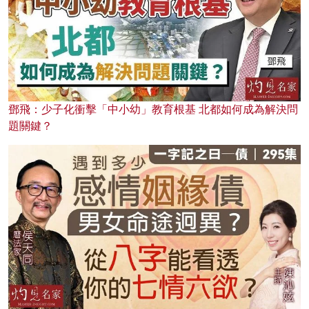
鄧飛：少子化衝擊「中小幼」教育根基 北都如何成為解決問
題關鍵？