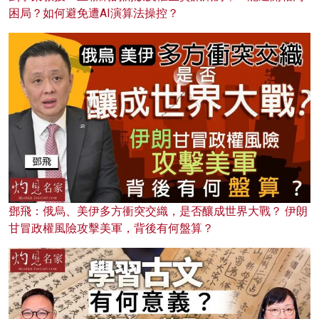
困局？如何避免遭AI演算法操控？
鄧飛：俄烏、美伊多方衝突交織，是否釀成世界大戰？ 伊朗
甘冒政權風險攻擊美軍，背後有何盤算？