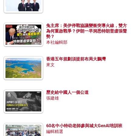
兔主席：美伊停戰協議變衝突導火線，雙方
為何重啟戰爭？伊朗一早洞悉特朗普虛張聲
勢？
本社編輯部
香港五年規劃須提前布局大鵬灣
來文
歷史給中國人一個公道
張建雄
60名中小特幼老師參與城大GenAI培訓班
編輯精選