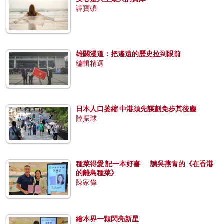
譚寶碩
雄關漫道：把遙遠的歷史拉到眼前
編輯精選
日本人口萎縮 中港須先謀劃免步其後塵
陸振球
種菜得愛 記一本好書──讀吳燕青的《在香港
的離島種菜》
陳家偉
繪本界一顆閃亮新星