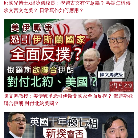
邱國光博士x潘詠儀校長：學習古文有何意義？ 粵語怎樣傳
承文言文之美？ 日常寫作如何應用？
陳文鴻教授：美伊戰爭恐引伊斯蘭國家全面反撲？ 俄羅斯欲
聯合伊朗 對付北約美國？