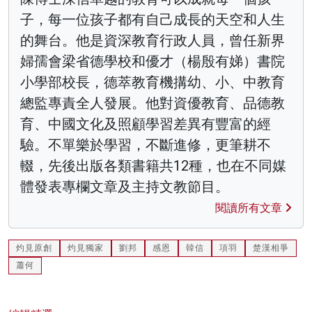
子，每一位孩子都有自己成長的天空和人生
的舞台。他是資深教育行政人員，曾任新界
婦孺會梁省德學校和優才（楊殷有娣）書院
小學部校長，德萃教育機搆幼、小、中教育
總監專責全人發展。他對資優教育、品德教
育、中國文化及照顧學習差異有豐富的經
驗。不單樂於學習，不斷進修，更筆耕不
輟，先後出版各類書籍共12種，也在不同媒
體發表專欄文章及主持文教節目。
閱讀所有文章
灼見原創
灼見獨家
劉邦
感恩
韓信
項羽
楚漢相爭
蕭何