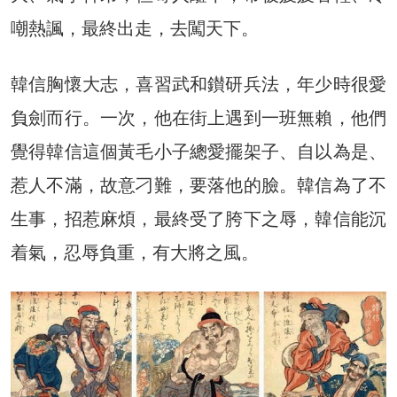
嘲熱諷，最終出走，去闖天下。
韓信胸懷大志，喜習武和鑚研兵法，年少時很愛
負劍而行。一次，他在街上遇到一班無賴，他們
覺得韓信這個黃毛小子總愛擺架子、自以為是、
惹人不滿，故意刁難，要落他的臉。韓信為了不
生事，招惹麻煩，最終受了胯下之辱，韓信能沉
着氣，忍辱負重，有大將之風。