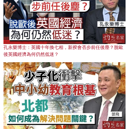
孔永樂博士：英國十年換七相，新揆會否步前任後塵？脫歐
後英國經濟為何仍然低迷？