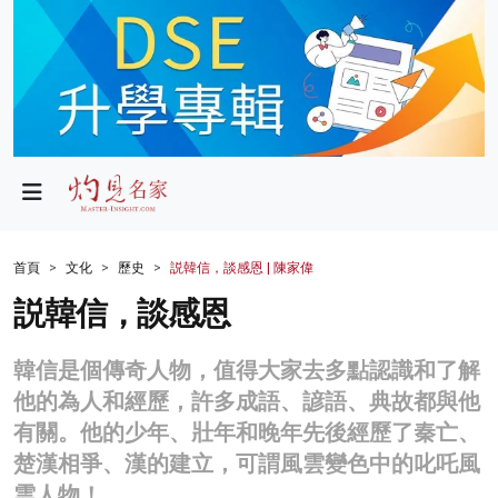
政局
教育
文化
財經
首頁
文化
歷史
説韓信，談感恩 | 陳家偉
生活
説韓信，談感恩
健康
韓信是個傳奇人物，值得大家去多點認識和了解
商業
他的為人和經歷，許多成語、諺語、典故都與他
有關。他的少年、壯年和晚年先後經歷了秦亡、
科技
楚漢相爭、漢的建立，可謂風雲變色中的叱吒風
影片
雲人物！