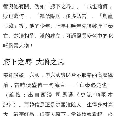
都與他有關。例如「胯下之辱」、「成也蕭何，
敗也蕭何」、「韓信點兵，多多益善」、「鳥盡
弓藏」等，他的少年、壯年和晚年先後經歷了秦
亡、楚漢相爭、漢的建立，可謂風雲變色中的叱
吒風雲人物！
胯下之辱 大將之風
秦雖然統一六國，但六國遺民皆不服秦的高壓統
治，當時便盛傳一句流言──「亡秦必楚也」
（編按：出自西漢 司馬遷《史記·項羽本
紀》）。而韓信是正是楚國淮陰人，生得身材高
大、氣宇軒昂，但寄人籬下，常被嫂嫂看輕、冷