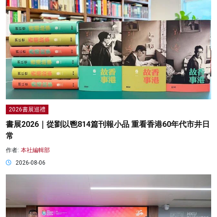
2026書展巡禮
書展2026｜從劉以鬯814篇刊報小品 重看香港60年代市井日
常
作者:
本社編輯部
2026-08-06