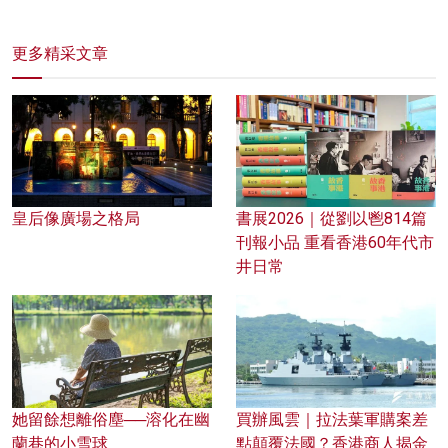
更多精采文章
皇后像廣場之格局
書展2026｜從劉以鬯814篇
刊報小品 重看香港60年代市
井日常
她留餘想離俗塵──溶化在幽
買辦風雲｜拉法葉軍購案差
蘭巷的小雪球
點顛覆法國？香港商人揭金