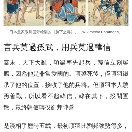
日本畫家歌川国芳繪製的《胯下之辱》。（Wikimedia Commons）
言兵莫過孫武，用兵莫過韓信
秦末，天下大亂，項梁率先起兵，韓信立刻響
應，因為他是非常愛國的。項梁死後，侄項羽繼
承了他的位置，接收了他的兵將。但項羽本人驍
勇善戰，所以看不起韓信，韓在其下，投閒置
散，最終韓信轉投劉邦陣營。
楚漢相爭歷時五載，最初項羽比劉邦強勢得多，