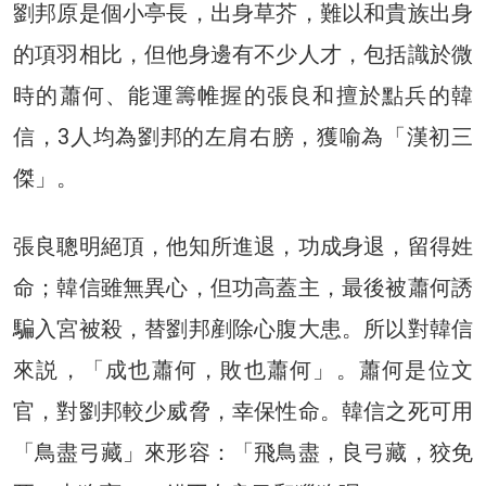
劉邦原是個小亭長，出身草芥，難以和貴族出身
的項羽相比，但他身邊有不少人才，包括識於微
時的蕭何、能運籌帷握的張良和擅於點兵的韓
信，3人均為劉邦的左肩右膀，獲喻為「漢初三
傑」。
張良聰明絕頂，他知所進退，功成身退，留得姓
命；韓信雖無異心，但功高蓋主，最後被蕭何誘
騙入宮被殺，替劉邦剷除心腹大患。所以對韓信
來説，「成也蕭何，敗也蕭何」。蕭何是位文
官，對劉邦較少威脅，幸保性命。韓信之死可用
「鳥盡弓藏」來形容：「飛鳥盡，良弓藏，狡免