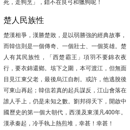
死，走狗烹」，錯不在良弓和獵狗呢！
楚人民族性
楚漢相爭，漢勝楚敗，是以弱勝強的經典故事，
而韓信則是一個傳奇、一個壯士、一個英雄。楚
人有其民族性，「西楚霸王」項羽不要錦衣夜
行，要衣錦還鄉。垓下之圍，本可渡江，但無面
目見江東父老，最後烏江自刎。或許，他逃脫後
可東山再起；韓信若真的起兵謀反，江山會落在
誰人手上，仍是未知之數。劉邦得天下，開啟中
國歷史的第一個大朝代，西漢及東漢凡400年。
漢承秦起，冷手執上熱煎堆，幸甚！幸甚！