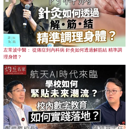
左常波中醫： 從痛症到內科病 針灸如何透過解筋結 精準調
理身體？