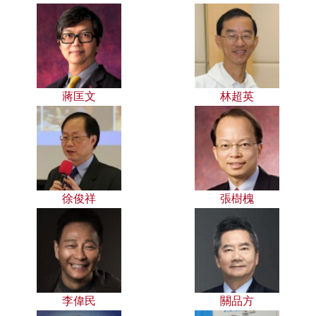
蔣匡文
林超英
徐俊祥
張樹槐
李偉民
關品方