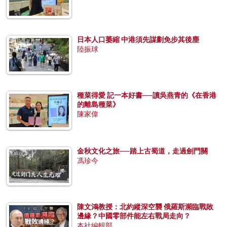
日本人口萎縮 中港須先謀劃免步其後塵
陸振球
種菜得愛 記一本好書──讀吳燕青的《在香港
的離島種菜》
陳家偉
金秋文化之旅──踏上古蜀道，走過劍門關
馮珍今
陳文鴻教授：北約縱深空襲 俄羅斯瀕臨戰敗
邊緣？中國零部件能左右戰局走向？
本社編輯部