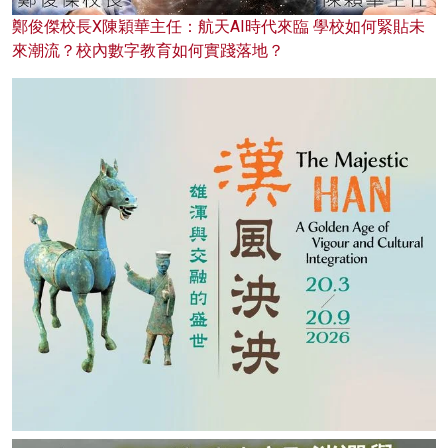
鄭俊傑校長X陳穎華主任：航天AI時代來臨 學校如何緊貼未
來潮流？校內數字教育如何實踐落地？