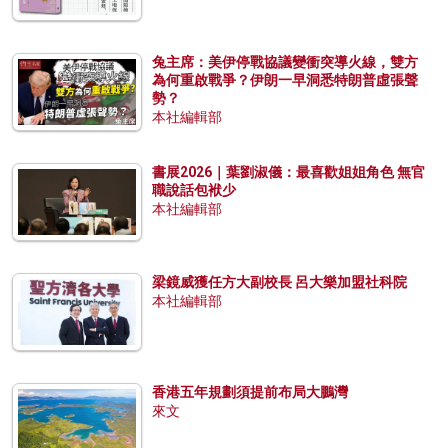
兔主席：美伊停戰協議變衝突導火線，雙方
為何重啟戰爭？伊朗一早洞悉特朗普虛張聲
勢？
本社編輯部
書展2026｜葉劉淑儀：最喜歡姐姐角色 無官
職說話包袱少
本社編輯部
梁鏡威獲任方大副校長 呂大樂加盟社科院
本社編輯部
香港五年規劃須提前布局大鵬灣
來文