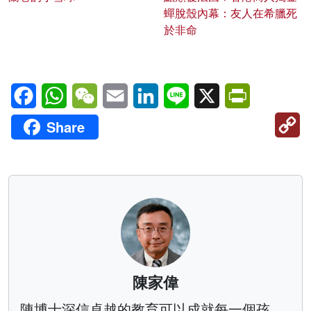
蟬脫殼內幕：友人在希臘死
於非命
Facebook
WhatsApp
WeChat
Email
LinkedIn
Line
X
PrintFriendl
C
Share
Li
陳家偉
陳博士深信卓越的教育可以成就每一個孩