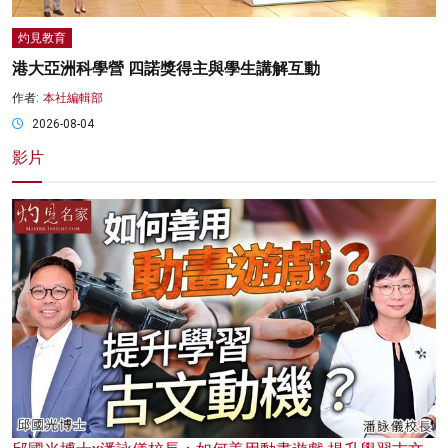
灼見教育
港大亞洲科學營 四諾獎得主與學生講解互動
作者:
本社編輯部
2026-08-04
影片