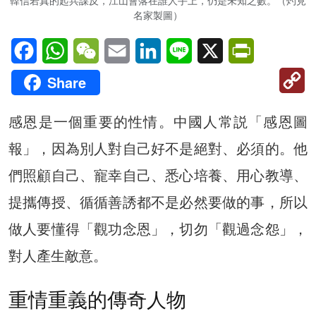
韓信若真的起兵謀反，江山會落在誰人手上，仍是未知之數。（灼見
名家製圖）
Facebook
WhatsApp
WeChat
Email
LinkedIn
Line
X
PrintFriendl
C
Share
Li
感恩是一個重要的性情。中國人常説「感恩圖
報」，因為別人對自己好不是絕對、必須的。他
們照顧自己、寵幸自己、悉心培養、用心教導、
提攜傳授、循循善誘都不是必然要做的事，所以
做人要懂得「觀功念恩」，切勿「觀過念怨」，
對人產生敵意。
重情重義的傳奇人物