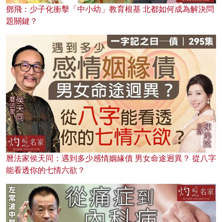
鄧飛：少子化衝擊「中小幼」教育根基 北都如何成為解決問
題關鍵？
曆法家侯天同：遇到多少感情姻緣債 男女命途迥異？ 從八字
能看透你的七情六欲？