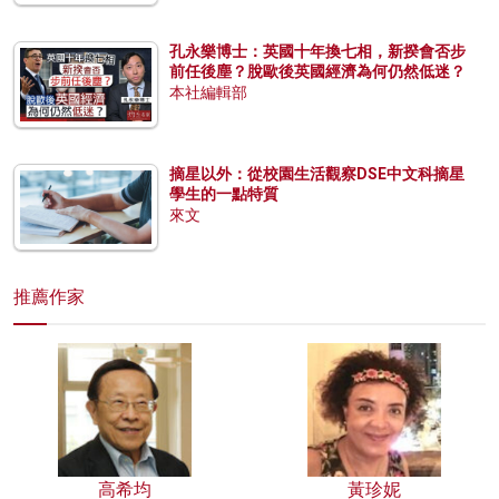
孔永樂博士：英國十年換七相，新揆會否步
前任後塵？脫歐後英國經濟為何仍然低迷？
本社編輯部
摘星以外：從校園生活觀察DSE中文科摘星
學生的一點特質
來文
推薦作家
高希均
黃珍妮