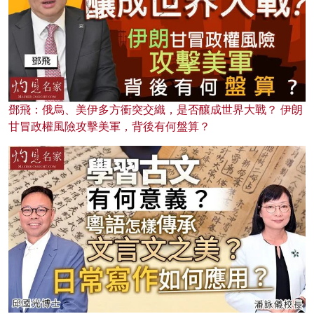
鄧飛：俄烏、美伊多方衝突交織，是否釀成世界大戰？ 伊朗
甘冒政權風險攻擊美軍，背後有何盤算？