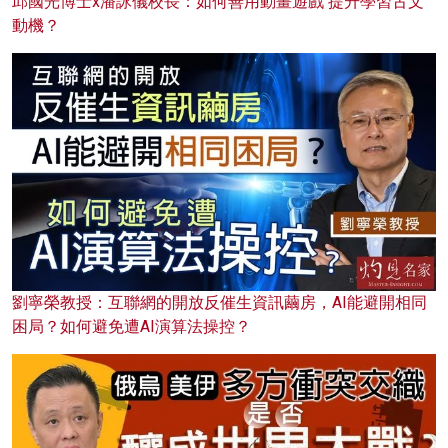
邱國光博士x潘詠儀校長：如何善用動畫遊戲 提升學習古文
動機？
劉寧榮教授：互聯網的開放反催生資訊繭房，AI能避開相同
困局？如何避免遭AI演算法操控？