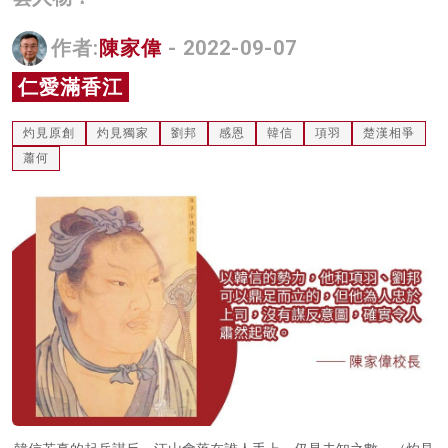
名家榜
作者:
陳家偉
- 2022-09-07
灼見活動
仁愛滿香江
關於我們
灼見原創
灼見獨家
劉邦
感恩
韓信
項羽
楚漢相爭
蕭何