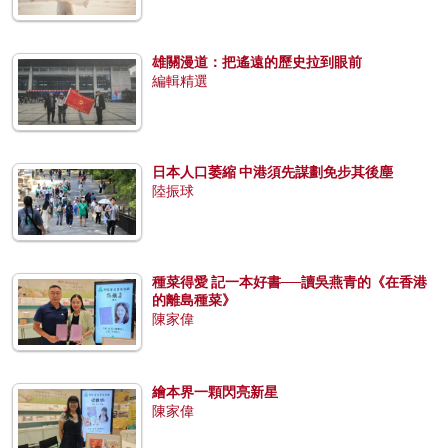
雄關漫道：把遙遠的歷史拉到眼前
編輯精選
日本人口萎縮 中港須先謀劃免步其後塵
陸振球
種菜得愛 記一本好書──讀吳燕青的《在香港
的離島種菜》
陳家偉
繪本界一顆閃亮新星
陳家偉