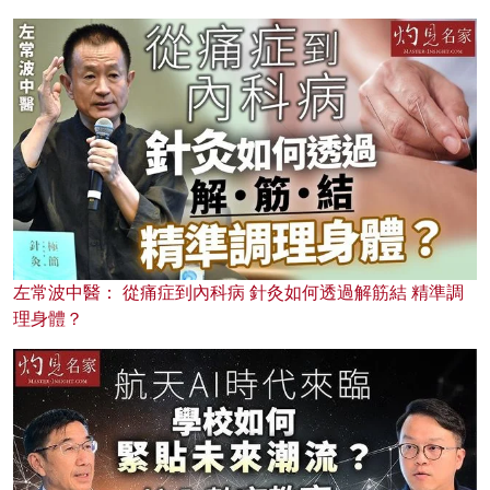
左常波中醫： 從痛症到內科病 針灸如何透過解筋結 精準調
理身體？