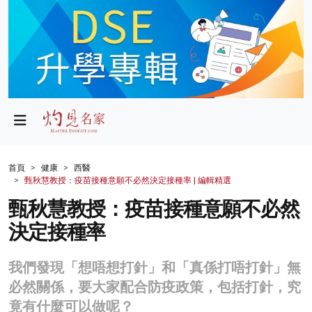
政局
教育
文化
財經
首頁
健康
西醫
甄秋慧教授：疫苗接種意願不必然決定接種率 | 編輯精選
生活
甄秋慧教授：疫苗接種意願不必然
健康
決定接種率
商業
我們發現「想唔想打針」和「真係打唔打針」無
科技
必然關係，要大家配合防疫政策，包括打針，究
影片
竟有什麼可以做呢？