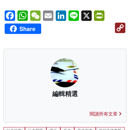
Facebook
WhatsApp
WeChat
Email
LinkedIn
Line
X
PrintFriendl
C
Share
Li
編輯精選
閱讀所有文章