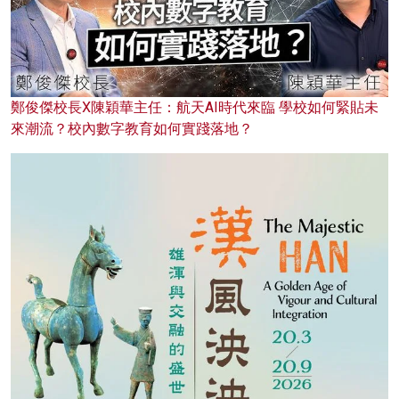
鄭俊傑校長X陳穎華主任：航天AI時代來臨 學校如何緊貼未
來潮流？校內數字教育如何實踐落地？