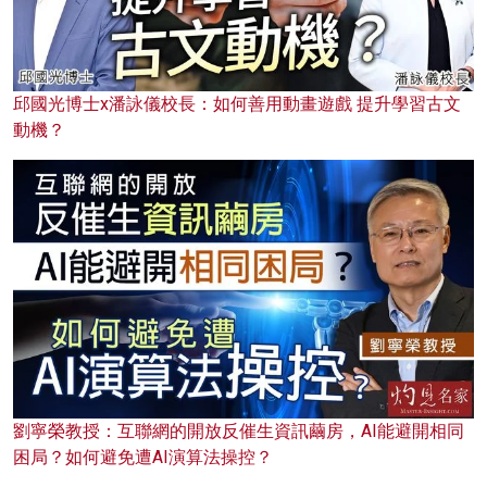
邱國光博士x潘詠儀校長：如何善用動畫遊戲 提升學習古文
動機？
劉寧榮教授：互聯網的開放反催生資訊繭房，AI能避開相同
困局？如何避免遭AI演算法操控？