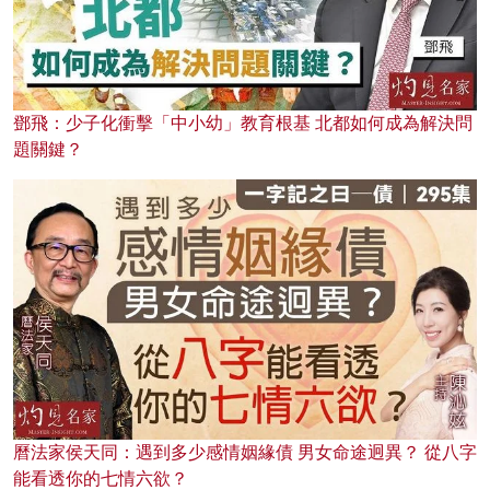
鄧飛：少子化衝擊「中小幼」教育根基 北都如何成為解決問
題關鍵？
曆法家侯天同：遇到多少感情姻緣債 男女命途迥異？ 從八字
能看透你的七情六欲？