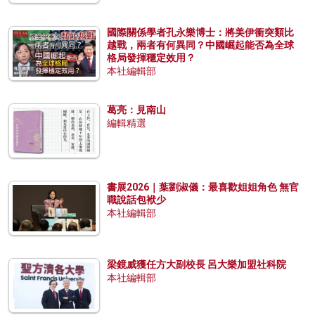
國際關係學者孔永樂博士：將美伊衝突類比
越戰，兩者有何異同？中國崛起能否為全球
格局發揮穩定效用？
本社編輯部
葛亮：見南山
編輯精選
書展2026｜葉劉淑儀：最喜歡姐姐角色 無官
職說話包袱少
本社編輯部
梁鏡威獲任方大副校長 呂大樂加盟社科院
本社編輯部