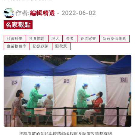
名家榜
作者:
編輯精選
- 2022-06-02
灼見活動
名家觀點
關於我們
社會科學
社會問題
理大
長者
香港家書
新冠疫情專題
疫苗接種率
防疫政策
甄秋慧
接種疫苗的意願與疫情嚴峻程度及防疫政策都有關。