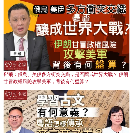
鄧飛：俄烏、美伊多方衝突交織，是否釀成世界大戰？ 伊朗
甘冒政權風險攻擊美軍，背後有何盤算？