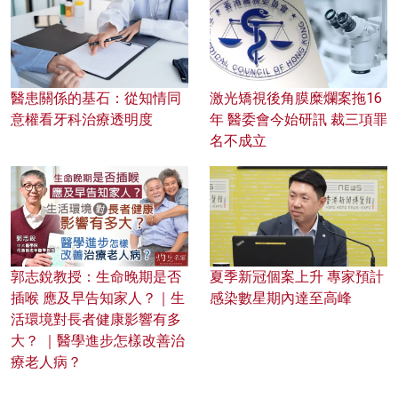
醫患關係的基石：從知情同
激光矯視後角膜糜爛案拖16
意權看牙科治療透明度
年 醫委會今始研訊 裁三項罪
名不成立
郭志銳教授：生命晚期是否
夏季新冠個案上升 專家預計
插喉 應及早告知家人？｜生
感染數星期內達至高峰
活環境對長者健康影響有多
大？ ｜醫學進步怎樣改善治
療老人病？