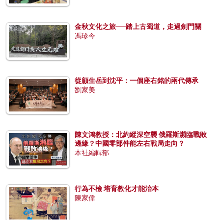
金秋文化之旅──踏上古蜀道，走過劍門關
馮珍今
從顧生岳到沈平：一個座右銘的兩代傳承
劉家美
陳文鴻教授：北約縱深空襲 俄羅斯瀕臨戰敗
邊緣？中國零部件能左右戰局走向？
本社編輯部
行為不檢 培育教化才能治本
陳家偉