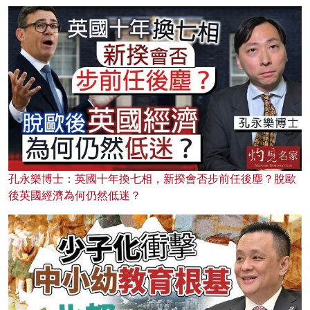
孔永樂博士：英國十年換七相，新揆會否步前任後塵？脫歐
後英國經濟為何仍然低迷？