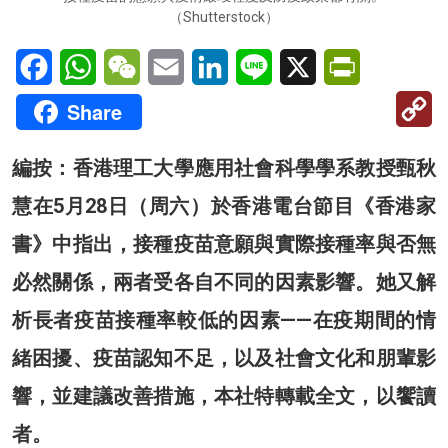
（Shutterstock）
Facebook
WhatsApp
WeChat
Email
LinkedIn
Line
X
PrintFriendl
C
Share
Li
編按：香港理工大學應用社會科學學系教授甄秋
慧在5月28日（周六）於香港電台節目《香港家
書》中指出，接種疫苗意願與實際接種率與否無
必然關係，兩者受各自不同的因素影響。她又解
析長者疫苗接種率較低的因素——在疫期間的情
緒困擾、疫苗認知不足，以及社會文化和朋輩影
響，並建議改善措施，本社特轉載全文，以饗讀
者。