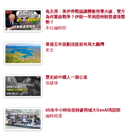
兔主席：美伊停戰協議變衝突導火線，雙方
為何重啟戰爭？伊朗一早洞悉特朗普虛張聲
勢？
本社編輯部
香港五年規劃須提前布局大鵬灣
來文
歷史給中國人一個公道
張建雄
60名中小特幼老師參與城大GenAI培訓班
編輯精選