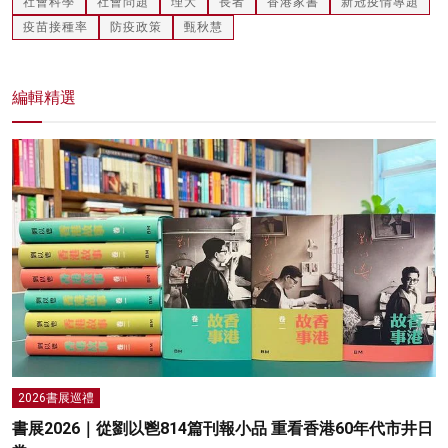
社會科學
社會問題
理大
長者
香港家書
新冠疫情專題
疫苗接種率
防疫政策
甄秋慧
編輯精選
2026書展巡禮
書展2026｜從劉以鬯814篇刊報小品 重看香港60年代市井日