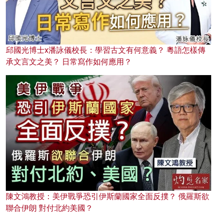
邱國光博士x潘詠儀校長：學習古文有何意義？ 粵語怎樣傳
承文言文之美？ 日常寫作如何應用？
陳文鴻教授：美伊戰爭恐引伊斯蘭國家全面反撲？ 俄羅斯欲
聯合伊朗 對付北約美國？