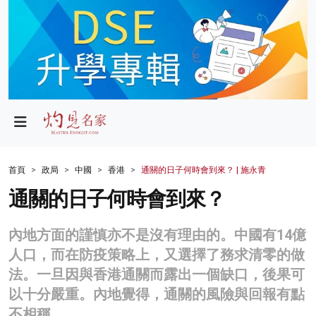
政局
教育
文化
財經
首頁
政局
中國
香港
通關的日子何時會到來？ | 施永青
生活
通關的日子何時會到來？
健康
內地方面的謹慎亦不是沒有理由的。中國有14億
商業
人口，而在防疫策略上，又選擇了務求清零的做
法。一旦因與香港通關而露出一個缺口，後果可
科技
以十分嚴重。內地覺得，通關的風險與回報有點
影片
不相稱。