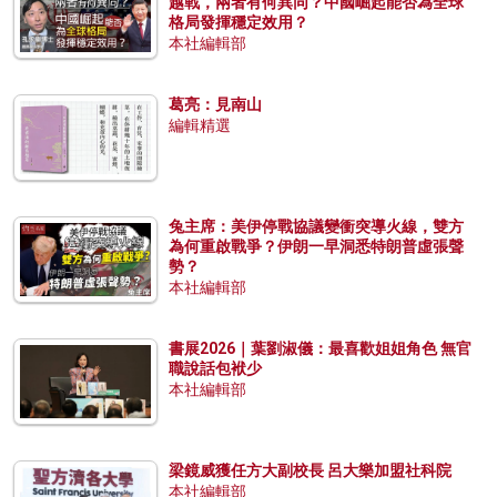
越戰，兩者有何異同？中國崛起能否為全球
格局發揮穩定效用？
本社編輯部
葛亮：見南山
編輯精選
兔主席：美伊停戰協議變衝突導火線，雙方
為何重啟戰爭？伊朗一早洞悉特朗普虛張聲
勢？
本社編輯部
書展2026｜葉劉淑儀：最喜歡姐姐角色 無官
職說話包袱少
本社編輯部
梁鏡威獲任方大副校長 呂大樂加盟社科院
本社編輯部