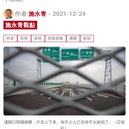
名家榜
作者:
施永青
- 2021-12-24
灼見活動
施永青觀點
關於我們
特首
民情
疫情
防疫措施
通關
新冠
通關只聞樓梯響，不見人下來。有不少人已等得不太耐煩了。（亞新
社）