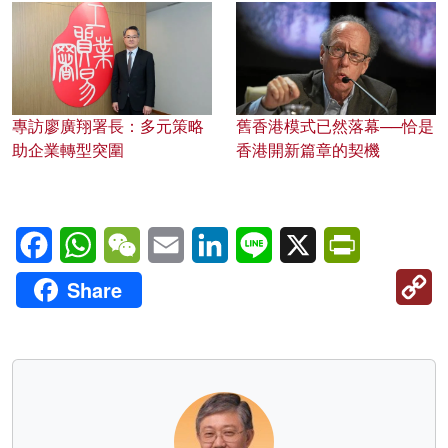
專訪廖廣翔署長：多元策略
舊香港模式已然落幕──恰是
助企業轉型突圍
香港開新篇章的契機
Facebook
WhatsApp
WeChat
Email
LinkedIn
Line
X
PrintFriendl
C
Share
Li