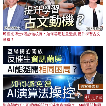
邱國光博士x潘詠儀校長：如何善用動畫遊戲 提升學習古文
動機？
劉寧榮教授：互聯網的開放反催生資訊繭房，AI能避開相同