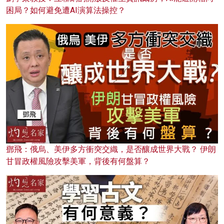
困局？如何避免遭AI演算法操控？
鄧飛：俄烏、美伊多方衝突交織，是否釀成世界大戰？ 伊朗
甘冒政權風險攻擊美軍，背後有何盤算？