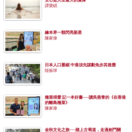
譚寶碩
繪本界一顆閃亮新星
陳家偉
日本人口萎縮 中港須先謀劃免步其後塵
陸振球
種菜得愛 記一本好書──讀吳燕青的《在香港
的離島種菜》
陳家偉
金秋文化之旅──踏上古蜀道，走過劍門關