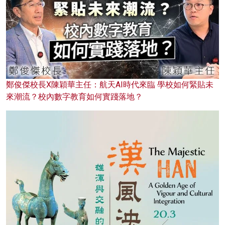
鄭俊傑校長X陳穎華主任：航天AI時代來臨 學校如何緊貼未
來潮流？校內數字教育如何實踐落地？