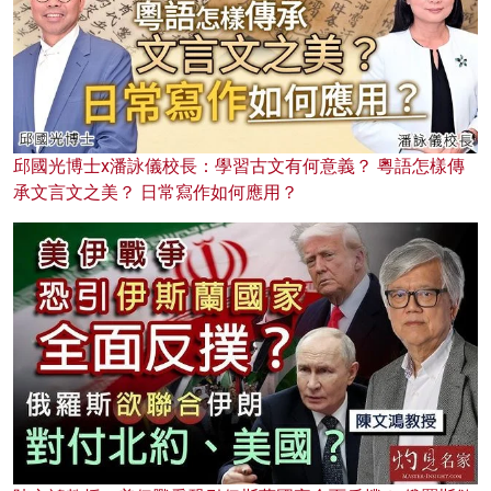
邱國光博士x潘詠儀校長：學習古文有何意義？ 粵語怎樣傳
承文言文之美？ 日常寫作如何應用？