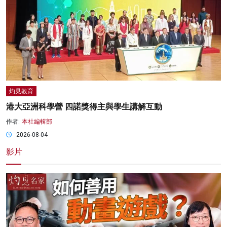
灼見教育
港大亞洲科學營 四諾獎得主與學生講解互動
作者:
本社編輯部
2026-08-04
影片