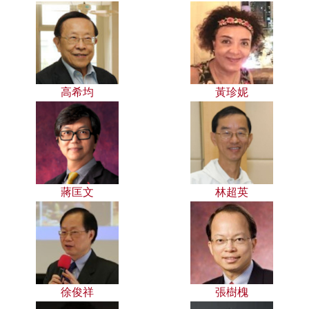
高希均
黃珍妮
蔣匡文
林超英
徐俊祥
張樹槐