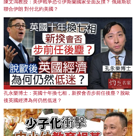
陳文鴻教授：美伊戰爭恐引伊斯蘭國家全面反撲？ 俄羅斯欲
聯合伊朗 對付北約美國？
孔永樂博士：英國十年換七相，新揆會否步前任後塵？脫歐
後英國經濟為何仍然低迷？