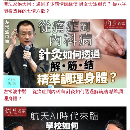
曆法家侯天同：遇到多少感情姻緣債 男女命途迥異？ 從八字
能看透你的七情六欲？
左常波中醫： 從痛症到內科病 針灸如何透過解筋結 精準調
理身體？