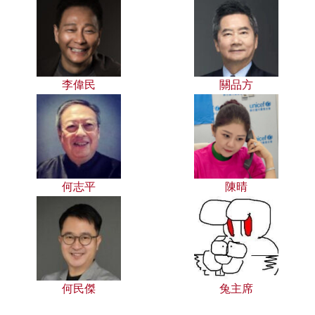
李偉民
關品方
何志平
陳晴
何民傑
兔主席