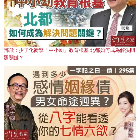
鄧飛：少子化衝擊「中小幼」教育根基 北都如何成為解決問
題關鍵？