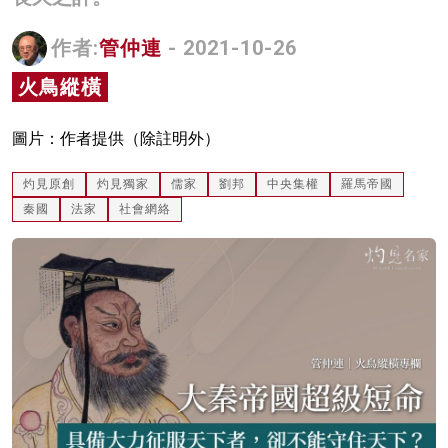
名家榜
作者:
管仲連
- 2021-10-26
灼見活動
火鳥縱橫
關於我們
圖片：作者提供（除註明外）
灼見原創
灼見獨家
儒家
劉邦
中央集權
羅馬帝國
秦國
法家
社會網絡