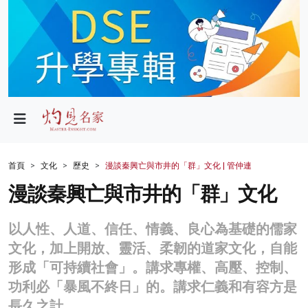
政局
教育
文化
財經
首頁
文化
歷史
漫談秦興亡與市井的「群」文化 | 管仲連
生活
漫談秦興亡與市井的「群」文化
健康
以人性、人道、信任、情義、良心為基礎的儒家
商業
文化，加上開放、靈活、柔韌的道家文化，自能
形成「可持續社會」。講求專權、高壓、控制、
科技
功利必「暴風不終日」的。講求仁義和有容方是
影片
長久之計。