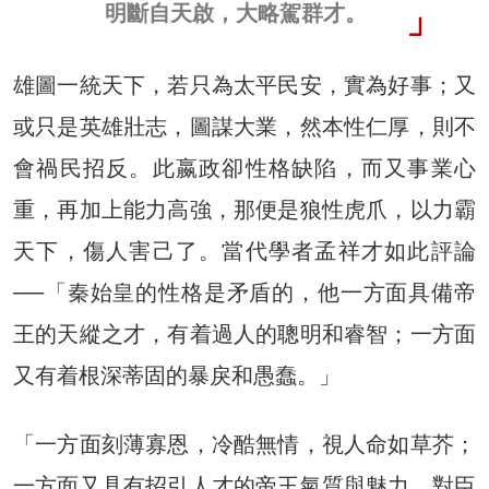
明斷自天啟，大略駕群才。
雄圖一統天下，若只為太平民安，實為好事；又
或只是英雄壯志，圖謀大業，然本性仁厚，則不
會禍民招反。此嬴政卻性格缺陷，而又事業心
重，再加上能力高強，那便是狼性虎爪，以力霸
天下，傷人害己了。當代學者孟祥才如此評論
──「秦始皇的性格是矛盾的，他一方面具備帝
王的天縱之才，有着過人的聰明和睿智；一方面
又有着根深蒂固的暴戾和愚蠢。」
「一方面刻薄寡恩，冷酷無情，視人命如草芥；
一方面又具有招引人才的帝王氣質與魅力，對臣