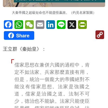
大秦帝國之超級短命也不能盡怪嬴政。（灼見名家製圖）
Facebook
WhatsApp
WeChat
Email
LinkedIn
Line
X
PrintFriendl
C
Share
Li
王立群《秦始皇》：
儒家思想在兼併六國的過程中，肯
定不如法家、兵家那麼直接有用，
但是，統治一個龐大的帝國絕對不
能沒有儒家思想。法家是強國之
道，儒家是治國之道。法制不可
少，德治也不能缺。法家只能使臣