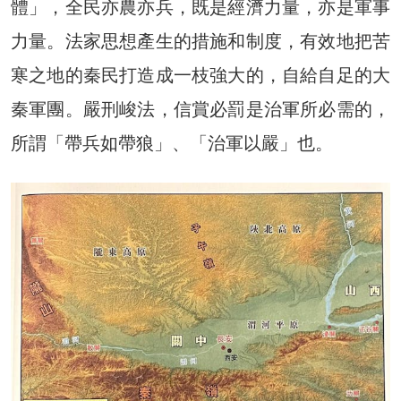
體」，全民亦農亦兵，既是經濟力量，亦是軍事
力量。法家思想產生的措施和制度，有效地把苦
寒之地的秦民打造成一枝強大的，自給自足的大
秦軍團。嚴刑峻法，信賞必罰是治軍所必需的，
所謂「帶兵如帶狼」、「治軍以嚴」也。