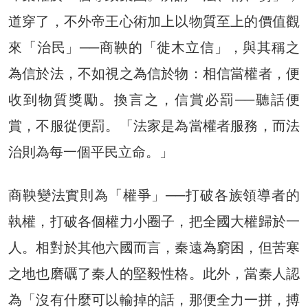
道穿了，不外帝王心術加上以物質至上的價值觀
來「治民」──商鞅的「徙木立信」，與其稱之
為信於法，不如視之為信於物：相信當權者，便
收到物質獎勵。換言之，信賞必罰──聽話便
賞，不服從便罰。「法家是為當權者服務，而法
治則為每一個平民立命。」
商鞅變法實則為「權爭」──打破各族領導者的
執權，打破各個權力小圈子，把全國大權歸於一
人。相對於其他六國而言，秦遠為窮困，但苦寒
之地也磨礪了秦人的堅毅性格。此外，當秦人認
為「沒有什麼可以輸掉的話，那便全力一拼，搏