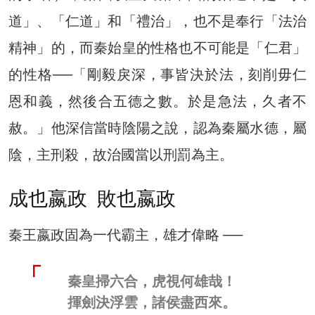
道」、「仁道」和「禮治」，也不是奉行「法治
精神」的，而秦始皇的性格也不可能是「仁君」
的性格──「剛毅戾深，事皆決於法，刻削毋仁
恩和義，然後合五德之數。於是急法，久者不
赦。」他深信當時陰陽之說，認為秦屬水德，屬
陰，主刑殺，故治國當以刑罰為主。
成也嬴政 敗也嬴政
秦王嬴政固為一代霸主，雄才偉略 ──
秦皇掃六合，虎視何雄哉！
揮劍決浮雲，諸侯盡西來。