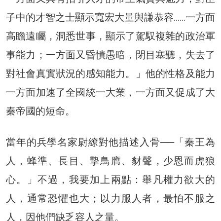
子中的才智之士顯示寬宏大量與謙恭容……一方面
高瞻遠矚，洞悉世事，顯示了駕馭複雜的政治軍
事能力；一方面又昏憒愚暗，閉目塞聽，失去了
對社會真實狀況的感知能力。」他的性格及能力
一方面加速了全國統一大業，一方面又促成了大
秦帝國的短命。
當年的兵學名家尉繚對他描述入骨──「秦王為
人，蜂準、長目、摯鳥膺、豺聲，少恩而虎狼
心。」不過，我要加上兩點：舉凡權力欲大的
人，通常恐懼也大；以力服人者，最怕不服之
人，因他們缺乏容人之量。