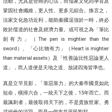
活動，尤其是營商的心法，而儒家文化則孕育及
鞏固社會纖維，更人性、更多元綜合。換言之，
法家文化急功近利，能助秦國逞強於一時，終必
敗於儒道的社會及經濟力量。或可視之為「筆比
劍有力」（The pen is mightier than the
sword）、「心比物有力」（Heart is mightier
than material assets）及「性善論比性惡論更人
道」，而人道便是天地之道、放諸四海皆準也。
真是立竿見影，「靠惡靠力」的大秦帝國竟如此
短命，橫掃六合，一統天下之後，15年而亡。而
最諷刺者，最後取得天下的，不是貴族世家、勇
武絕倫的項羽，而是一個市井平民劉邦。