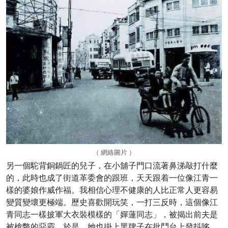
（ 網絡圖片 ）
另一個駝背銅鍋匠的兒子，在小舖子門口流著鼻涕敲打什麼
的，此時也成了街道革委會的跟班，天天跟着一位像江青一
樣的婆娘作威作福。我相信心理不健康的人比正常人更容易
變質變壞更極端。歷史喜歡開玩笑，一打三反時，這個像江
青同志一樣披軍大衣裝模樣的「嬋蓮同志」，被揭出前夫是
被槍斃的惡霸。於是，她也掛上黑牌子在批鬥台上發抖哆