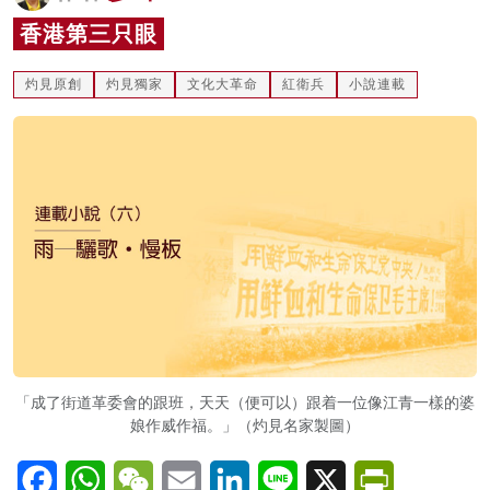
名家榜
香港第三只眼
灼見活動
灼見原創
灼見獨家
文化大革命
紅衛兵
小說連載
關於我們
「成了街道革委會的跟班，天天（便可以）跟着一位像江青一樣的婆
娘作威作福。」（灼見名家製圖）
Facebook
WhatsApp
WeChat
Email
LinkedIn
Line
X
PrintFriendl