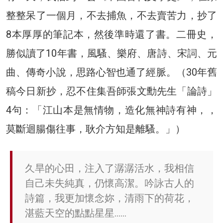
整整呆了一個月，不去捕魚，不去賣苦力，抄了
8本厚厚的筆記本，然後準時還了書。二冊史，
勝似讀了10年書，風騷、樂府、唐詩、宋詞、元
曲、傳奇小說，思路心智也通了經脈。（30年舊
稿今日新抄，忍不住集吾師張文勳先生「論詩」
4句：「江山本是無情物，造化無神詩有神，，
莫斷迴腸傷往事，耿介方知是離騷。」）
久旱的心田，注入了潺潺活水，我相信
自己未失純真，仍懷高潔。吟詠古人的
詩篇，我更加懷念妳，清雨下的荷花，
湛藍天空的點點星星……