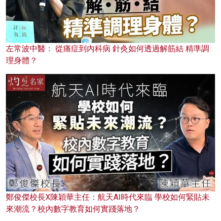
左常波中醫： 從痛症到內科病 針灸如何透過解筋結 精準調
理身體？
鄭俊傑校長X陳穎華主任：航天AI時代來臨 學校如何緊貼未
來潮流？校內數字教育如何實踐落地？