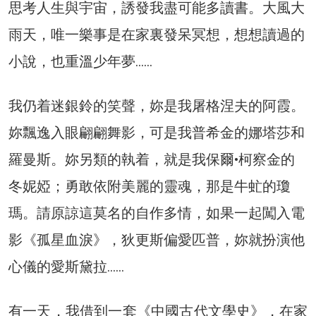
思考人生與宇宙，誘發我盡可能多讀書。大風大
雨天，唯一樂事是在家裏發呆冥想，想想讀過的
小說，也重溫少年夢……
我仍着迷銀鈴的笑聲，妳是我屠格涅夫的阿霞。
妳飄逸入眼翩翩舞影，可是我普希金的娜塔莎和
羅曼斯。妳另類的執着，就是我保爾•柯察金的
冬妮婭；勇敢依附美麗的靈魂，那是牛虻的瓊
瑪。請原諒這莫名的自作多情，如果一起闖入電
影《孤星血淚》，狄更斯偏愛匹普，妳就扮演他
心儀的愛斯黛拉……
有一天，我借到一套《中國古代文學史》，在家