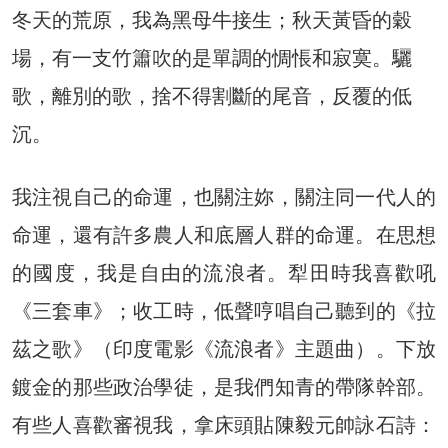
冬天的荒原，我為黑母牛接生；秋天黃昏的穀
場，有一支竹簫吹的是單調的惆悵和寂寞。驪
歌，離別的歌，捨不得割斷的尾音，反覆的低
沉。
我注視自己的命運，也關注妳，關注同一代人的
命運，還有許多農人和底層人群的命運。在思想
的國度，我是自由的流浪者。犁田時我喜歡吼
《三套車》；收工時，低聲哼唱自己聽到的《拉
茲之歌》（印度電影《流浪者》主題曲）。下放
鍍金的那些政治學徒，是我們知青的帶隊幹部。
有些人喜歡審視我，拿床頭貼陳毅元帥詠石詩：