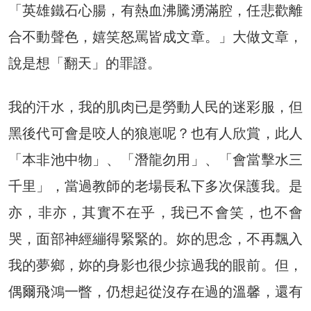
「英雄鐵石心腸，有熱血沸騰湧滿腔，任悲歡離
合不動聲色，嬉笑怒罵皆成文章。」大做文章，
說是想「翻天」的罪證。
我的汗水，我的肌肉已是勞動人民的迷彩服，但
黑後代可會是咬人的狼崽呢？也有人欣賞，此人
「本非池中物」、「潛龍勿用」、「會當擊水三
千里」，當過教師的老場長私下多次保護我。是
亦，非亦，其實不在乎，我已不會笑，也不會
哭，面部神經繃得緊緊的。妳的思念，不再飄入
我的夢鄉，妳的身影也很少掠過我的眼前。但，
偶爾飛鴻一瞥，仍想起從沒存在過的溫馨，還有