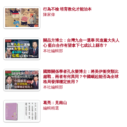
行為不檢 培育教化才能治本
陳家偉
關品方博士：台灣九合一選舉 民進黨大失人
心 藍白合作有望拿下七成以上縣市？
本社編輯部
國際關係學者孔永樂博士：將美伊衝突類比
越戰，兩者有何異同？中國崛起能否為全球
格局發揮穩定效用？
本社編輯部
葛亮：見南山
編輯精選