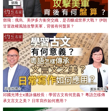
鄧飛：俄烏、美伊多方衝突交織，是否釀成世界大戰？ 伊朗
甘冒政權風險攻擊美軍，背後有何盤算？
邱國光博士x潘詠儀校長：學習古文有何意義？ 粵語怎樣傳
承文言文之美？ 日常寫作如何應用？