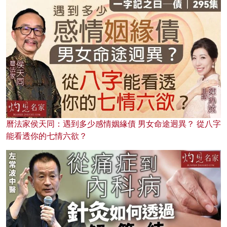
曆法家侯天同：遇到多少感情姻緣債 男女命途迥異？ 從八字
能看透你的七情六欲？