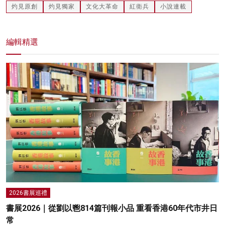
灼見原創
灼見獨家
文化大革命
紅衛兵
小說連載
編輯精選
2026書展巡禮
書展2026｜從劉以鬯814篇刊報小品 重看香港60年代市井日
常