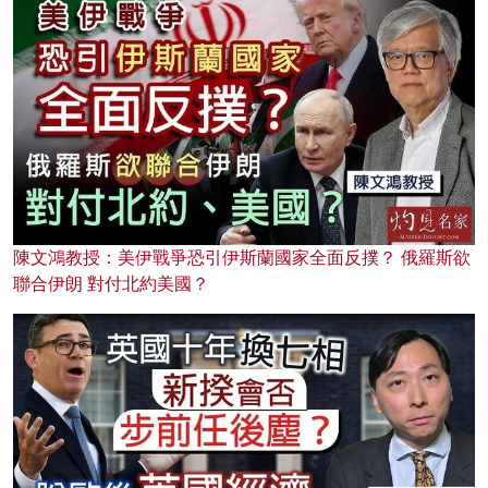
陳文鴻教授：美伊戰爭恐引伊斯蘭國家全面反撲？ 俄羅斯欲
聯合伊朗 對付北約美國？