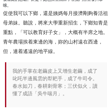
嗦。
促使我可以下鄉，還是姨媽每月接濟剛夠養活祖
母弟妹。聽說，將來大學重新招生，下鄉知青是
重點，「可以教育好子女」，大概有半席之地。
青年農場挨着東邊的海，妳的山村遠在西邊，
但，連着遙遠的地平線。
我的手掌在老繭皮上又增生老繭，成了
叱吒半邊風雲的犁耙手，成了牛司令。
春水如刀，春耕刺骨寒；三伏似火，讀
懂了成語「吳牛喘月」。