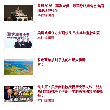
書展2026｜葉劉淑儀：最喜歡姐姐角色 無官
職說話包袱少
本社編輯部
梁鏡威獲任方大副校長 呂大樂加盟社科院
本社編輯部
香港五年規劃須提前布局大鵬灣
來文
兔主席：美伊停戰協議變衝突導火線，雙方
為何重啟戰爭？伊朗一早洞悉特朗普虛張聲
勢？
本社編輯部