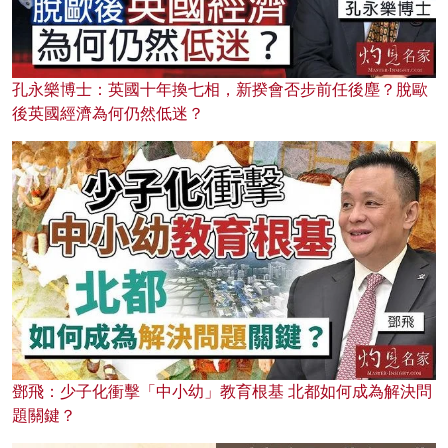
孔永樂博士：英國十年換七相，新揆會否步前任後塵？脫歐
後英國經濟為何仍然低迷？
鄧飛：少子化衝擊「中小幼」教育根基 北都如何成為解決問
題關鍵？