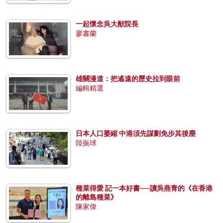
一起懷念吳大猷院長
廖書蘭
雄關漫道：把遙遠的歷史拉到眼前
編輯精選
日本人口萎縮 中港須先謀劃免步其後塵
陸振球
種菜得愛 記一本好書──讀吳燕青的《在香港
的離島種菜》
陳家偉