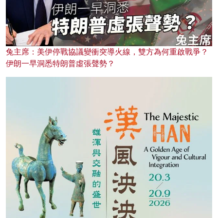
兔主席：美伊停戰協議變衝突導火線，雙方為何重啟戰爭？
伊朗一早洞悉特朗普虛張聲勢？