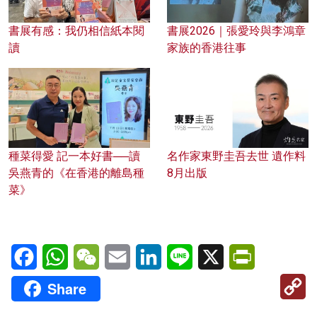
書展有感：我仍相信紙本閱
書展2026｜張愛玲與李鴻章
讀
家族的香港往事
種菜得愛 記一本好書──讀
名作家東野圭吾去世 遺作料
吳燕青的《在香港的離島種
8月出版
菜》
Facebook
WhatsApp
WeChat
Email
LinkedIn
Line
X
PrintFriendl
C
Share
Li