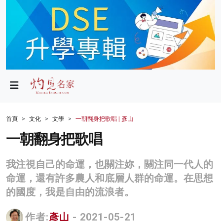
政局
教育
文化
財經
首頁
文化
文學
一朝翻身把歌唱 | 彥山
生活
一朝翻身把歌唱
健康
我注視自己的命運，也關注妳，關注同一代人的
商業
命運，還有許多農人和底層人群的命運。在思想
的國度，我是自由的流浪者。
科技
影片
作者:
彥山
- 2021-05-21