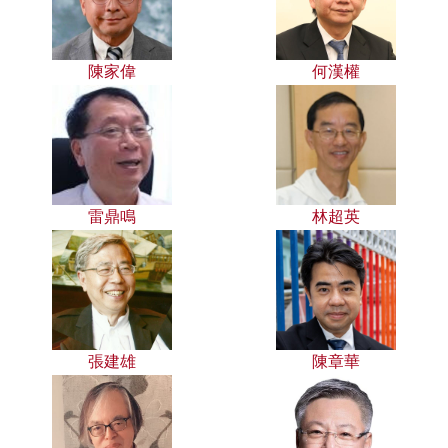
陳家偉
何漢權
雷鼎鳴
林超英
張建雄
陳章華