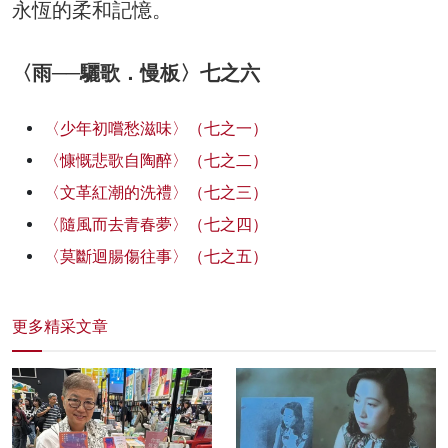
永恆的柔和記憶。
〈雨──驪歌．慢板〉七之六
〈少年初嚐愁滋味〉（七之一）
〈慷慨悲歌自陶醉〉（七之二）
〈文革紅潮的洗禮〉（七之三）
〈隨風而去青春夢〉（七之四）
〈莫斷迴腸傷往事〉（七之五）
更多精采文章