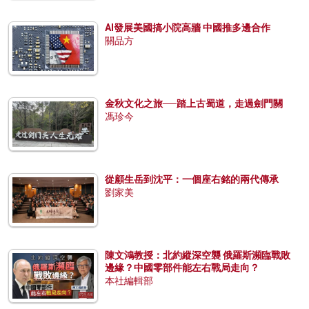
AI發展美國搞小院高牆 中國推多邊合作
關品方
金秋文化之旅──踏上古蜀道，走過劍門關
馮珍今
從顧生岳到沈平：一個座右銘的兩代傳承
劉家美
陳文鴻教授：北約縱深空襲 俄羅斯瀕臨戰敗
邊緣？中國零部件能左右戰局走向？
本社編輯部