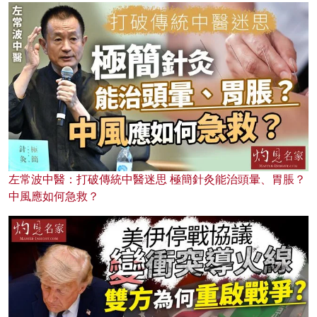
左常波中醫：打破傳統中醫迷思 極簡針灸能治頭暈、胃脹？
中風應如何急救？