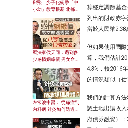
鄧飛：少子化衝擊「中
算穩定調節基金
小幼」教育根基 北都如
何成為解決問題關鍵？
列出的財政赤字
當於人民幣2.3
但如果使用國際
曆法家侯天同：遇到多
算，我們估計20
少感情姻緣債 男女命途
迥異？ 從八字能看透你
4.3%，較20
的七情六欲？
的情況類似（估算
我們的計算方法
左常波中醫： 從痛症到
認土地出讓收入
內科病 針灸如何透過解
筋結 精準調理身體？
府債券融資）；