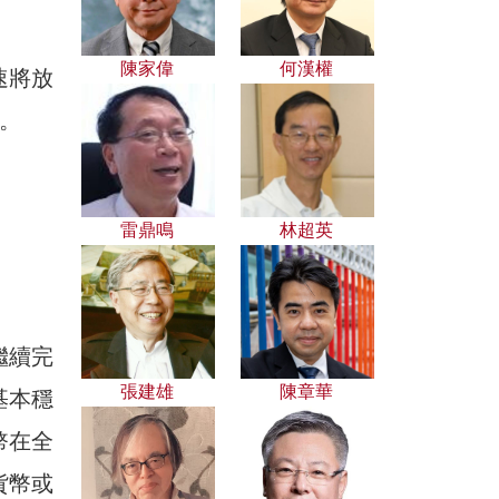
陳家偉
何漢權
速將放
。
雷鼎鳴
林超英
繼續完
張建雄
陳章華
基本穩
幣在全
貨幣或