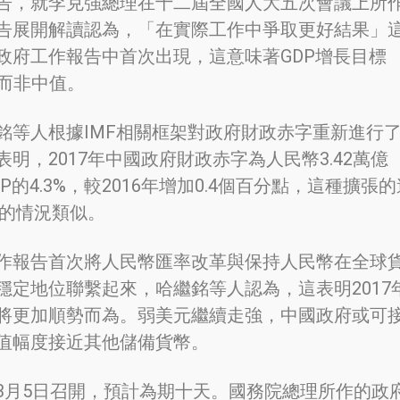
告，就李克強總理在十二屆全國人大五次會議上所
告展開解讀認為，「在實際工作中爭取更好結果」
政府工作報告中首次出現，這意味著GDP增長目標
線而非中值。
銘等人根據IMF相關框架對政府財政赤字重新進行
明，2017年中國政府財政赤字為人民幣3.42萬億
P的4.3%，較2016年增加0.4個百分點，這種擴張的
年的情況類似。
作報告首次將人民幣匯率改革與保持人民幣在全球
穩定地位聯繫起來，哈繼銘等人認為，這表明2017
將更加順勢而為。弱美元繼續走強，中國政府或可
值幅度接近其他儲備貨幣。
3月5日召開，預計為期十天。國務院總理所作的政