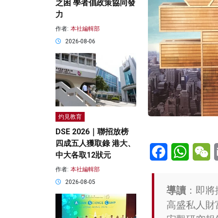
之困 學者倡政策協同發
力
作者:
本社編輯部
2026-08-06
灼見教育
DSE 2026｜聯招放榜
四成五人獲取錄 港大、
Facebook
WhatsA
W
中大各取12狀元
作者:
本社編輯部
2026-08-05
導讀
：即將
高盛私人財