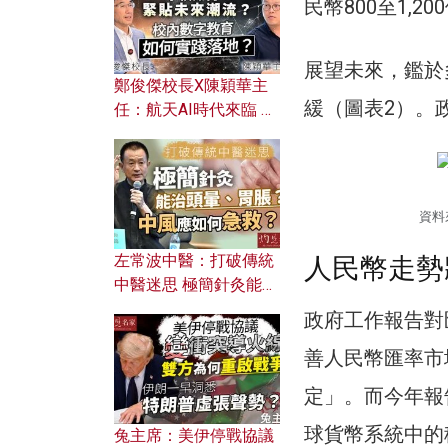
民幣800至1,2
展望未來，鑑於
鄭俊傑校長X陳穎華主
緩（圖表2）。
任：航天AI時代來臨 學
校如何緊貼未來潮流？
校內數字教育如何實踐
落地？
資料
左常波中醫：打破傳統
人民幣走勢
中醫迷思 極簡針灸能治
頭暈、胃脹？中風應如
政府工作報告對
何急救？
善人民幣匯率市
定」。而今年報
球貨幣系統中的
兔主席：美伊停戰協議