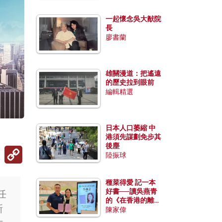
一起懷念吳大猷院
長
廖書蘭
雄關漫道：把遙遠
的歷史拉到眼前
編輯精選
日本人口萎縮 中
港須先謀劃免步其
後塵
Copy
陸振球
Link
種菜得愛 記一本
好書──讀吳燕青
任
的《在香港的離島
新
種菜》
陳家偉