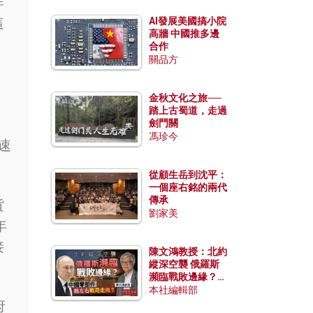
作
這
AI發展美國搞小院
高牆 中國推多邊
合作
關品方
金秋文化之旅──
了
踏上古蜀道，走過
劍門關
馮珍今
速
從顧生岳到沈平：
一個座右銘的兩代
傳承
貨
劉家美
年
接
陳文鴻教授：北約
縱深空襲 俄羅斯
瀕臨戰敗邊緣？中
國零部件能左右戰
本社編輯部
局走向？
府