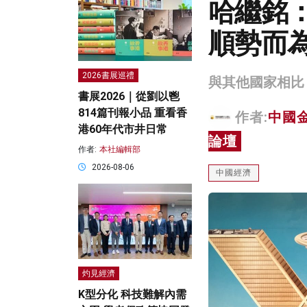
哈繼銘
順勢而
2026書展巡禮
與其他國家相比
書展2026｜從劉以鬯
814篇刊報小品 重看香
作者:
中國
港60年代市井日常
論壇
作者:
本社編輯部
2026-08-06
中國經濟
灼見經濟
K型分化 科技難解內需