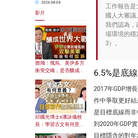
2026-08-04
工作報告是
影片
國人大審議
我們認為，
場環境的穩
3）。
鄧飛：俄烏、美伊多方
衝突交織，是否釀成世
6.5%是底
界大戰？ 伊朗甘冒政權
風險攻擊美軍，背後有
2017年GDP增
何盤算？
作中爭取更好結
是目標底線而非
邱國光博士x潘詠儀校
到2020年GD
長：學習古文有何意
義？ 粵語怎樣傳承文言
目標隱含的對年