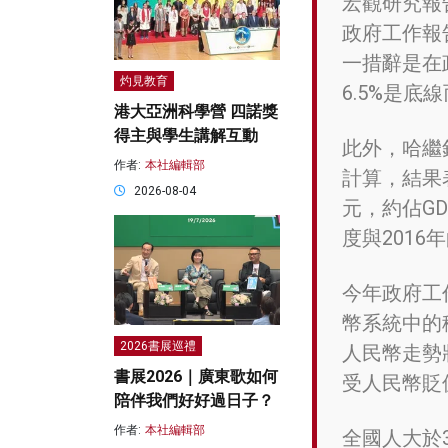
宏觀研究報
政府工作報
一措辭是在
灼見教育
6.5%是底
港大亞洲科學營 四諾獎
得主與學生講解互動
此外，哈繼
作者:
本社編輯部
計算，結果表
2026-08-04
元，約佔GD
度與2016
今年政府工
幣系統中的
2026書展巡禮
人民幣走勢
書展2026｜廣東歌如何
受人民幣貶
陪伴我們好好過日子？
作者:
本社編輯部
全國人大於