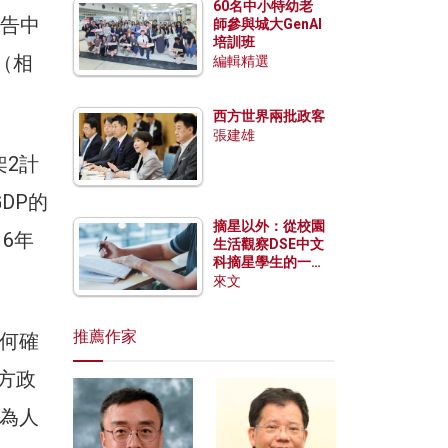
60名中小特幼老
報告中
師參與城大GenAI
培訓班
（相
編輯精選
西方世界兩批政客
張建雄
2計
DP的
摘星以外：從校園
16年
生活觀察DSE中文
科摘星學生的一點
特質
來文
推薦作家
何確
方政
為人