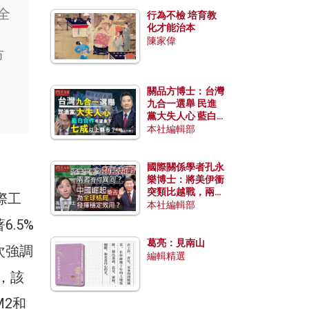
全
行為不檢 培育教
化才能治本
。
陳家偉
市
關品方博士：台灣
九合一選舉 民進
黨大失人心 藍白
合作有望拿下七成
本社編輯部
以上縣市？
國際關係學者孔永
樂博士：將美伊衝
突類比越戰，兩者
實際工
有何異同？中國崛
本社編輯部
起能否為全球格局
.5%
發揮穩定效用？
葛亮：見南山
次強調
編輯精選
標，該
M2和