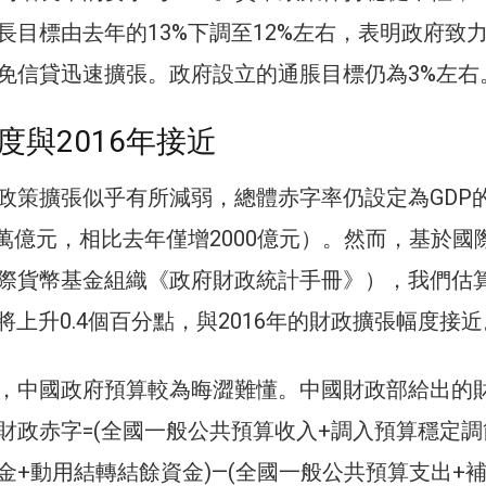
長目標由去年的13%下調至12%左右，表明政府致
免信貸迅速擴張。政府設立的通脹目標仍為3%左右
度與2016年接近
政策擴張似乎有所減弱，總體赤字率仍設定為GDP的
8萬億元，相比去年僅增2000億元）。然而，基於國
際貨幣基金組織《政府財政統計手冊》），我們估
將上升0.4個百分點，與2016年的財政擴張幅度接近
，中國政府預算較為晦澀難懂。中國財政部給出的
財政赤字=(全國一般公共預算收入+調入預算穩定調
金+動用結轉結餘資金)—(全國一般公共預算支出+