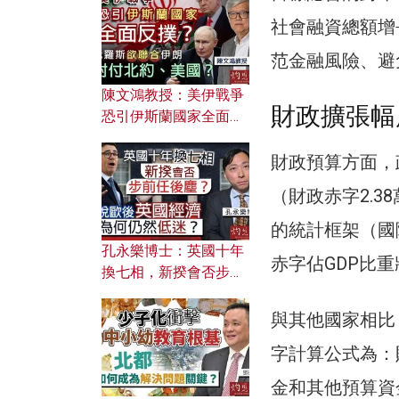
文之美？ 日常寫作如何
應用？
社會融資總額增
范金融風險、避
陳文鴻教授：美伊戰爭
財政擴張幅
恐引伊斯蘭國家全面反
撲？ 俄羅斯欲聯合伊朗
對付北約美國？
財政預算方面，
（財政赤字2.3
的統計框架（國
孔永樂博士：英國十年
赤字佔GDP比重
換七相，新揆會否步前
任後塵？脫歐後英國經
濟為何仍然低迷？
與其他國家相比
字計算公式為：
金和其他預算資