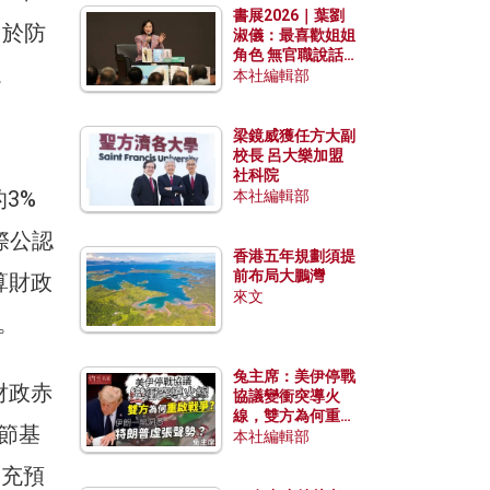
書展2026｜葉劉
力於防
淑儀：最喜歡姐姐
角色 無官職說話
。
包袱少
本社編輯部
梁鏡威獲任方大副
校長 呂大樂加盟
社科院
3%
本社編輯部
際公認
香港五年規劃須提
前布局大鵬灣
算財政
來文
。
兔主席：美伊停戰
財政赤
協議變衝突導火
線，雙方為何重啟
節基
戰爭？伊朗一早洞
本社編輯部
悉特朗普虛張聲
補充預
勢？