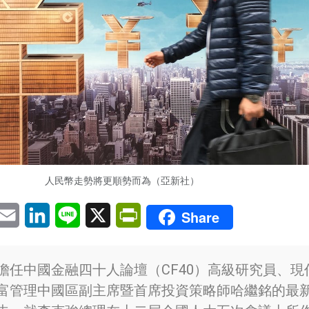
人民幣走勢將更順勢而為（亞新社）
pp
eChat
Email
LinkedIn
Line
X
PrintFriendly
Share
擔任中國金融四十人論壇（CF40）高級研究員、現
富管理中國區副主席暨首席投資策略師哈繼銘的最