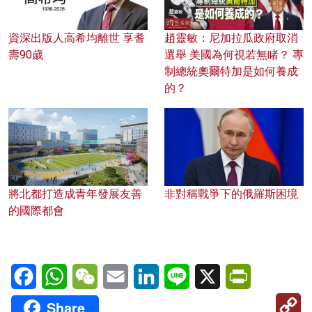
資深出版人高希均離世 享耆
趙靈敏：尼加拉瓜政府取消
壽90歲
選舉 美國為何視若無睹？ 專
制總統奧爾特加是如何養成
的？
將北都打造成青年發展友善
非對稱戰爭下的俄羅斯困境
的國際都會
Facebook
WhatsApp
WeChat
Email
LinkedIn
Line
X
PrintFriendl
C
Share
Li