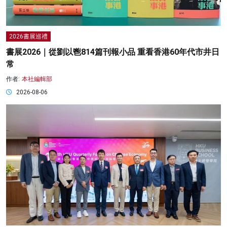
2026書展巡禮
書展2026｜從劉以鬯814篇刊報小品 重看香港60年代市井日
常
作者:
本社編輯部
2026-08-06