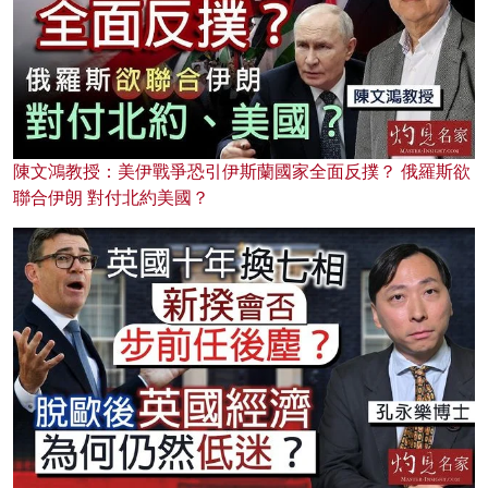
陳文鴻教授：美伊戰爭恐引伊斯蘭國家全面反撲？ 俄羅斯欲
聯合伊朗 對付北約美國？