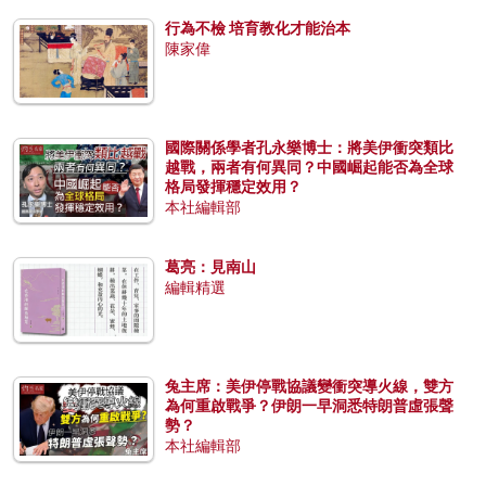
行為不檢 培育教化才能治本
陳家偉
國際關係學者孔永樂博士：將美伊衝突類比
越戰，兩者有何異同？中國崛起能否為全球
格局發揮穩定效用？
本社編輯部
葛亮：見南山
編輯精選
兔主席：美伊停戰協議變衝突導火線，雙方
為何重啟戰爭？伊朗一早洞悉特朗普虛張聲
勢？
本社編輯部