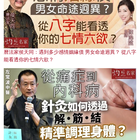
曆法家侯天同：遇到多少感情姻緣債 男女命途迥異？ 從八字
能看透你的七情六欲？