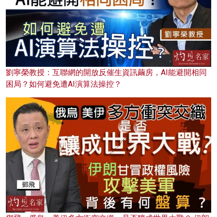
劉寧榮教授：互聯網的開放反催生資訊繭房，AI能避開相同
困局？如何避免遭AI演算法操控？