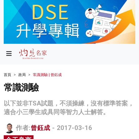
政局
教育
文化
財經
首頁
政局
常識測驗 | 曾鈺成
生活
常識測驗
健康
以下並非TSA試題，不須操練，沒有標準答案，
商業
適合小三學生或具同等智力人士解答。
科技
作者:
曾鈺成
- 2017-03-16
影片