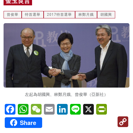
金玉良言
名家榜
曾俊華
特首選舉
2017特首選舉
林鄭月娥
胡國興
灼見活動
關於我們
左起為胡國興、林鄭月娥、曾俊華（亞新社）
Facebook
WhatsApp
WeChat
Email
LinkedIn
Line
X
PrintFriendl
C
Share
Li