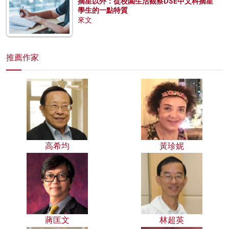
摘星以外：從校園生活觀察DSE中文科摘星
學生的一點特質
來文
推薦作家
高希均
黃珍妮
蔣匡文
林超英