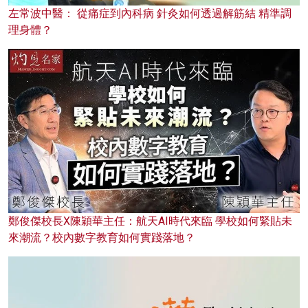
左常波中醫： 從痛症到內科病 針灸如何透過解筋結 精準調
理身體？
鄭俊傑校長X陳穎華主任：航天AI時代來臨 學校如何緊貼未
來潮流？校內數字教育如何實踐落地？