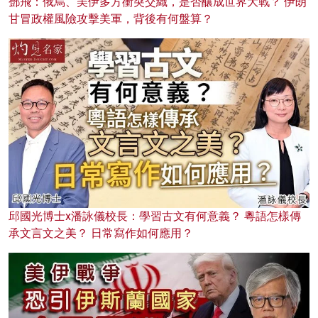
鄧飛：俄烏、美伊多方衝突交織，是否釀成世界大戰？ 伊朗
甘冒政權風險攻擊美軍，背後有何盤算？
邱國光博士x潘詠儀校長：學習古文有何意義？ 粵語怎樣傳
承文言文之美？ 日常寫作如何應用？