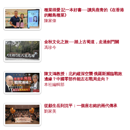
種菜得愛 記一本好書──讀吳燕青的《在香港
的離島種菜》
陳家偉
金秋文化之旅──踏上古蜀道，走過劍門關
馮珍今
陳文鴻教授：北約縱深空襲 俄羅斯瀕臨戰敗
邊緣？中國零部件能左右戰局走向？
本社編輯部
從顧生岳到沈平：一個座右銘的兩代傳承
劉家美