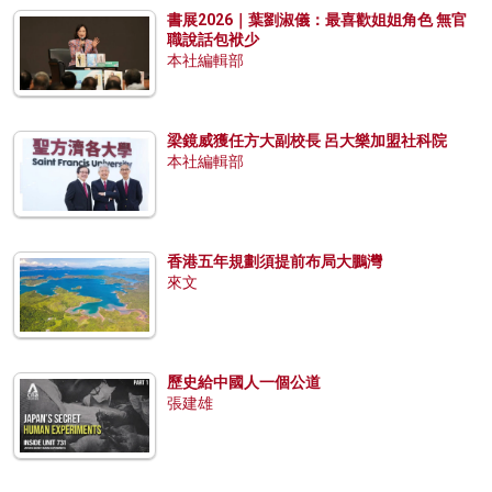
書展2026｜葉劉淑儀：最喜歡姐姐角色 無官
職說話包袱少
本社編輯部
梁鏡威獲任方大副校長 呂大樂加盟社科院
本社編輯部
香港五年規劃須提前布局大鵬灣
來文
歷史給中國人一個公道
張建雄