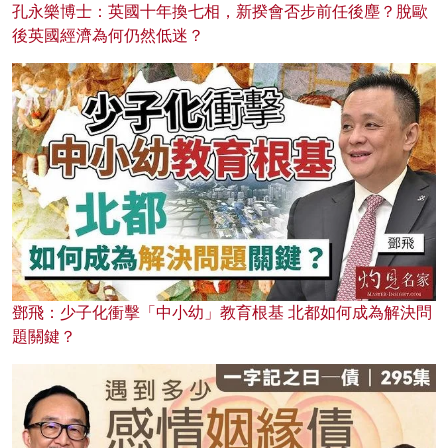
孔永樂博士：英國十年換七相，新揆會否步前任後塵？脫歐
後英國經濟為何仍然低迷？
鄧飛：少子化衝擊「中小幼」教育根基 北都如何成為解決問
題關鍵？