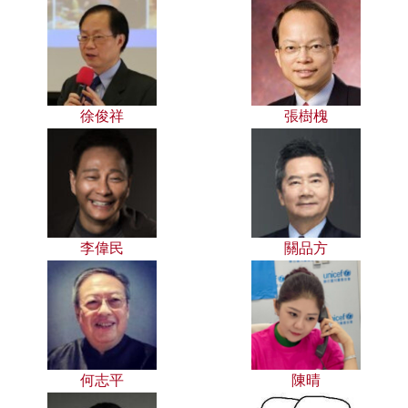
徐俊祥
張樹槐
李偉民
關品方
何志平
陳晴