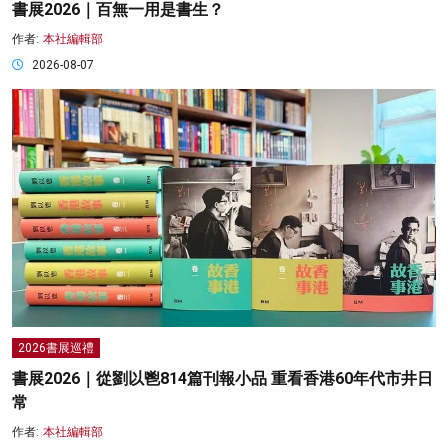
書展2026｜百無一用是書生？
作者:
本社編輯部
2026-08-07
2026書展巡禮
書展2026｜從劉以鬯814篇刊報小品 重看香港60年代市井日
常
作者:
本社編輯部