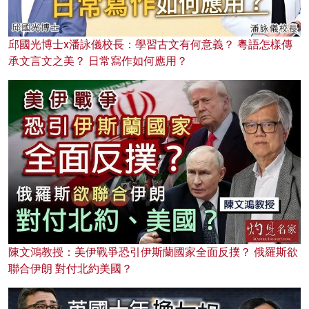
邱國光博士x潘詠儀校長：學習古文有何意義？ 粵語怎樣傳
承文言文之美？ 日常寫作如何應用？
陳文鴻教授：美伊戰爭恐引伊斯蘭國家全面反撲？ 俄羅斯欲
聯合伊朗 對付北約美國？