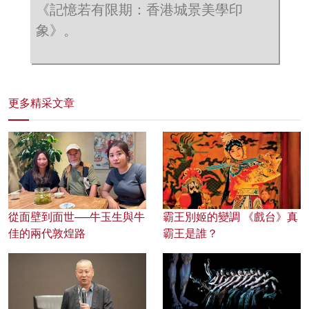
《記憶若有限期：香港城景美學印
象》。
更多精采文章
從面壁到面世──牛玉生與牛
霸王別姬的變調 《戲台》真
佳的兩代敦煌路
霸王是誰？