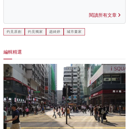
閱讀所有文章
灼見原創
灼見獨家
趙綺婷
城市畫家
編輯精選