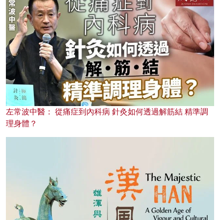
左常波中醫： 從痛症到內科病 針灸如何透過解筋結 精準調
理身體？