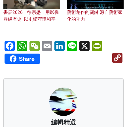
書展2026｜徐宗懋：用影像
藝術創作的關鍵 源自藝術家
尋繹歷史 以史鑑守護和平
化的功力
Facebook
WhatsApp
WeChat
Email
LinkedIn
Line
X
PrintFriendl
C
Share
Li
編輯精選