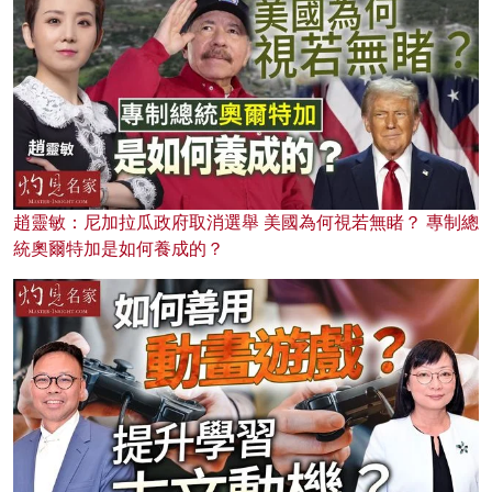
趙靈敏：尼加拉瓜政府取消選舉 美國為何視若無睹？ 專制總
統奧爾特加是如何養成的？