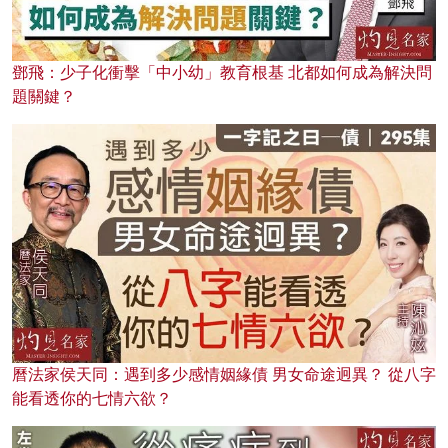
鄧飛：少子化衝擊「中小幼」教育根基 北都如何成為解決問
題關鍵？
曆法家侯天同：遇到多少感情姻緣債 男女命途迥異？ 從八字
能看透你的七情六欲？