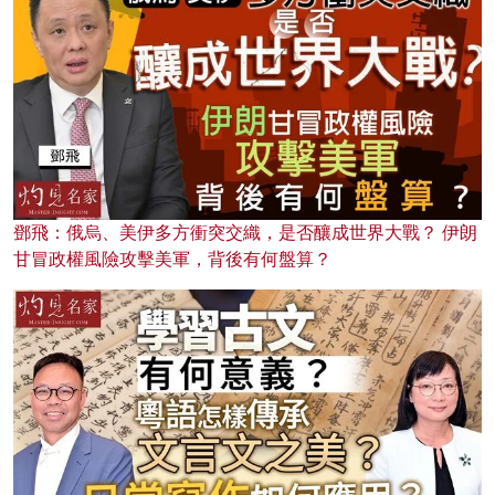
鄧飛：俄烏、美伊多方衝突交織，是否釀成世界大戰？ 伊朗
甘冒政權風險攻擊美軍，背後有何盤算？