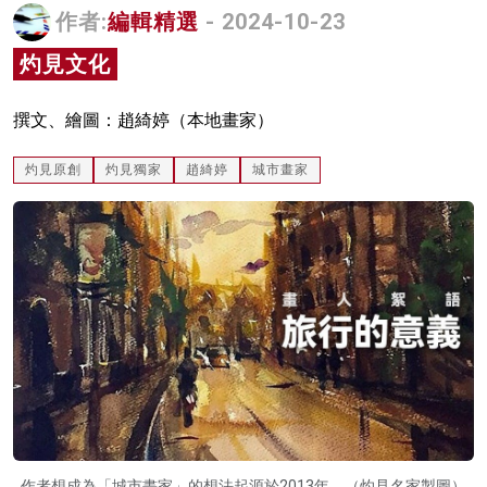
作者:
編輯精選
- 2024-10-23
名家榜
灼見文化
灼見活動
關於我們
撰文、繪圖：趙綺婷（本地畫家）
灼見原創
灼見獨家
趙綺婷
城市畫家
作者想成為「城市畫家」的想法起源於2013年。（灼見名家製圖）