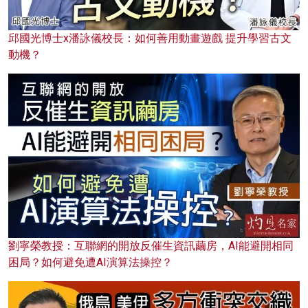
邱國光博士x潘詠儀校長：如何善用動畫遊戲 提升學習古文
動機？
劉寧榮教授：互聯網的開放反催生資訊繭房，AI能避開相同
困局？如何避免遭AI演算法操控？