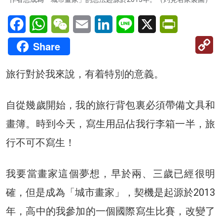
Facebook
WhatsApp
WeChat
Email
LinkedIn
Line
X
PrintFriendl
C
Share
Li
旅行對於我來說，有着特別的意義。
自從幾歲開始，我的旅行背包裏必須帶備文具和
畫簿。時到今天，寫生用品佔我行李箱一半，旅
行不可不寫生！
我要當畫家這個夢想，早於兩、三歲已經很明
確，但是成為「城市畫家」，契機是起源於2013
年，高中的我參加的一個國際寫生比賽，改變了