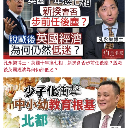
孔永樂博士：英國十年換七相，新揆會否步前任後塵？脫歐
後英國經濟為何仍然低迷？