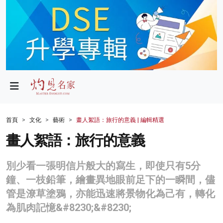
政局
教育
文化
財經
首頁
文化
藝術
畫人絮語：旅行的意義 | 編輯精選
生活
畫人絮語：旅行的意義
健康
別少看一張明信片般大的寫生，即使只有5分
商業
鐘、一枝鉛筆，繪畫異地眼前足下的一瞬間，儘
管是潦草塗鴉，亦能迅速將景物化為己有，轉化
科技
為肌肉記憶&#8230;&#8230;
影片