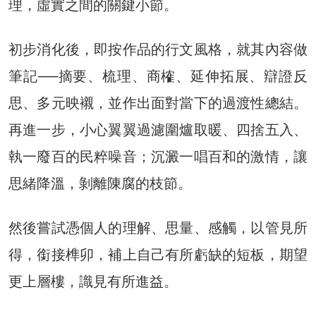
理，虛實之間的關鍵小節。
初步消化後，即按作品的行文風格，就其內容做
筆記──摘要、梳理、商榷、延伸拓展、辯證反
思、多元映襯，並作出面對當下的過渡性總結。
再進一步，小心翼翼過濾圍爐取暖、四捨五入、
執一廢百的民粹噪音；沉澱一唱百和的激情，讓
思緒降溫，剝離陳腐的枝節。
然後嘗試憑個人的理解、思量、感觸，以管見所
得，銜接榫卯，補上自己有所虧缺的短板，期望
更上層樓，識見有所進益。