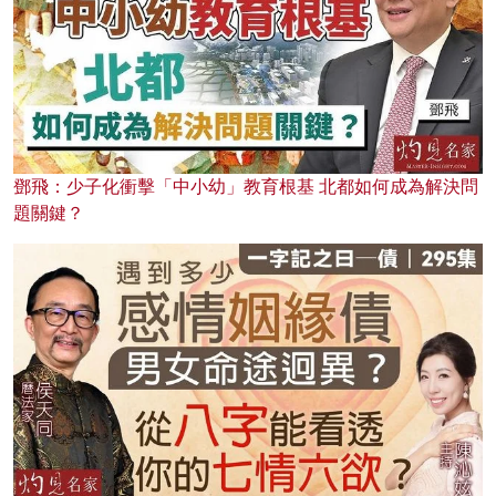
鄧飛：少子化衝擊「中小幼」教育根基 北都如何成為解決問
題關鍵？