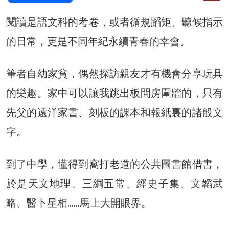
閱讀是語文科的考卷，或者循規蹈矩、聽候指示
的日常，更是不同年紀永續青春的幸會。
筆者自幼家貧，偶然探訪親友才有機會分享玩具
的樂趣。家中可以讓我跳出板間房圍牆的，只有
先父的遠洋家書、刻板的課本和報紙裏的諸般文
字。
到了中學，懂得到窩打老道的公共圖書館借書，
於是天文地理、三綱五常、經史子集、文韜武
略、醫卜星相……馬上大開眼界。