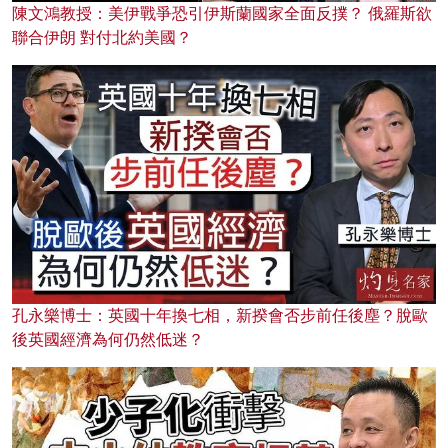
陳文鴻教授：美伊戰爭恐引伊斯蘭國家全面反撲？ 俄羅斯欲
聯合伊朗 對付北約美國？
孔永樂博士：英國十年換七相，新揆會否步前任後塵？脫歐
後英國經濟為何仍然低迷？