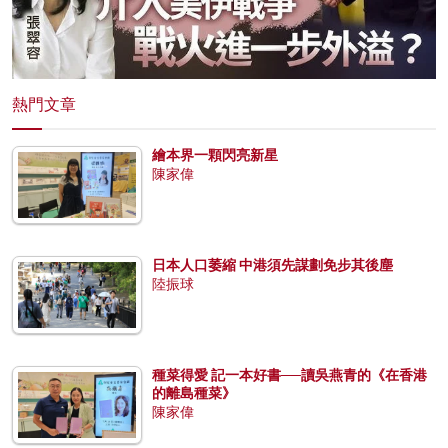
熱門文章
繪本界一顆閃亮新星
陳家偉
日本人口萎縮 中港須先謀劃免步其後塵
陸振球
種菜得愛 記一本好書──讀吳燕青的《在香港
的離島種菜》
陳家偉