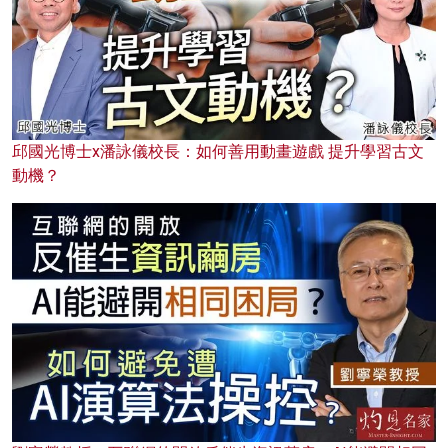
邱國光博士x潘詠儀校長：如何善用動畫遊戲 提升學習古文
動機？