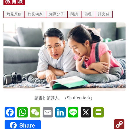
教育眼
名家榜
灼見原創
灼見獨家
知識分子
閱讀
倫理
語文科
灼見活動
關於我們
讀書如讀其人。（Shutterstock）
Facebook
WhatsApp
WeChat
Email
LinkedIn
Line
X
PrintFriendl
C
Share
Li