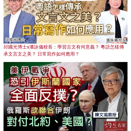
邱國光博士x潘詠儀校長：學習古文有何意義？ 粵語怎樣傳
承文言文之美？ 日常寫作如何應用？