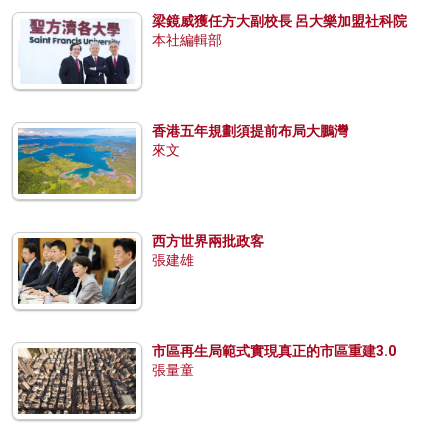
梁鏡威獲任方大副校長 呂大樂加盟社科院
本社編輯部
香港五年規劃須提前布局大鵬灣
來文
西方世界兩批政客
張建雄
市區再生局範式實現真正的市區重建3.0
張量童