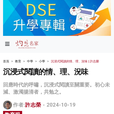
政局
教育
文化
財經
首頁
教育
中學
小學
沉浸式閱讀的情、理、況味 | 許志榮
生活
沉浸式閱讀的情、理、況味
健康
回應時代的呼嘯，沉浸式閱讀至關重要。初心未
商業
減、激濁揚清者，共勉之。
科技
作者:
許志榮
- 2024-10-19
影片