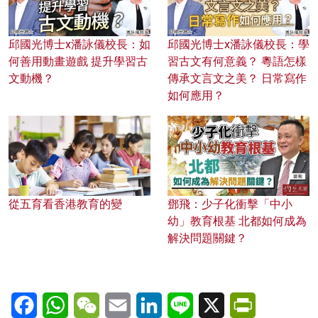
邱國光博士x潘詠儀校長：如
邱國光博士x潘詠儀校長：學
何善用動畫遊戲 提升學習古
習古文有何意義？ 粵語怎樣
文動機？
傳承文言文之美？ 日常寫作
如何應用？
從五育看香港教育的變
鄧飛：少子化衝擊「中小
幼」教育根基 北都如何成為
解決問題關鍵？
Facebook
WhatsApp
WeChat
Email
LinkedIn
Line
X
PrintFriendl