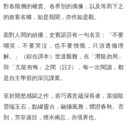
對各階層的權貴、各界別的偶像，以及等而下之
的政客名嘴，如是我聞，亦作如是觀。
面對人間的紛擾，史賓諾莎有一句名言：「不要
嘲笑，不要哭泣，也不要憤慨，只須透徹理
解。」（綜合譯本）世道艱難，在「潛龍勿用」
與「亢龍有悔」之間（註2），每一次閱讀，都
是自主學習的深沉課業。
至於閒愁感賦之作，若巧遇意蘊深長者，當擷取
雲端玉石，點綴靈台，融攝風雅，體證春秋。否
則，芳菲過目，煙水兩忘，亦境界也。