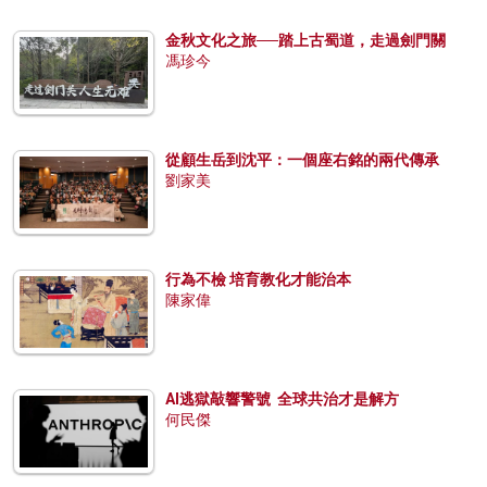
金秋文化之旅──踏上古蜀道，走過劍門關
馮珍今
從顧生岳到沈平：一個座右銘的兩代傳承
劉家美
行為不檢 培育教化才能治本
陳家偉
AI逃獄敲響警號 全球共治才是解方
何民傑