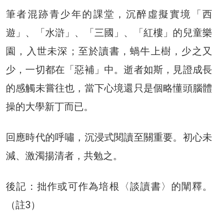
筆者混跡青少年的課堂，沉醉虛擬實境「西
遊」、「水滸」、「三國」、「紅樓」的兒童樂
園，入世未深；至於讀書，蝸牛上樹，少之又
少，一切都在「惡補」中。逝者如斯，見證成長
的感觸未嘗往也，當下心境還只是個略懂頭腦體
操的大學新丁而已。
回應時代的呼嘯，沉浸式閱讀至關重要。初心未
減、激濁揚清者，共勉之。
後記：拙作或可作為培根〈談讀書〉的闡釋。
（註3）