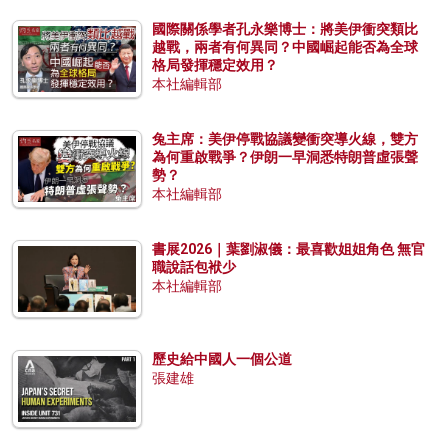
國際關係學者孔永樂博士：將美伊衝突類比
越戰，兩者有何異同？中國崛起能否為全球
格局發揮穩定效用？
本社編輯部
兔主席：美伊停戰協議變衝突導火線，雙方
為何重啟戰爭？伊朗一早洞悉特朗普虛張聲
勢？
本社編輯部
書展2026｜葉劉淑儀：最喜歡姐姐角色 無官
職說話包袱少
本社編輯部
歷史給中國人一個公道
張建雄