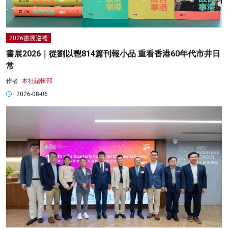
2026書展巡禮
書展2026｜從劉以鬯814篇刊報小品 重看香港60年代市井日
常
作者:
本社編輯部
2026-08-06