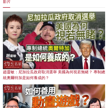
影片
趙靈敏：尼加拉瓜政府取消選舉 美國為何視若無睹？ 專制總
統奧爾特加是如何養成的？