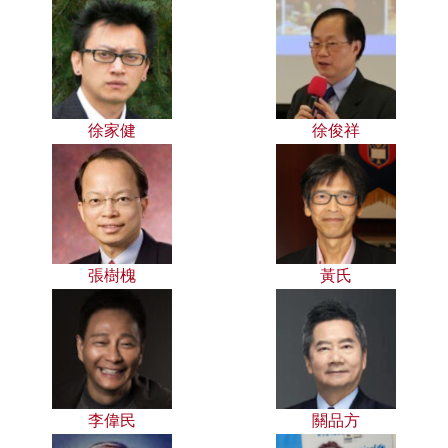
徐家健
徐俊祥
張樹槐
黃氏
李偉民
關品方