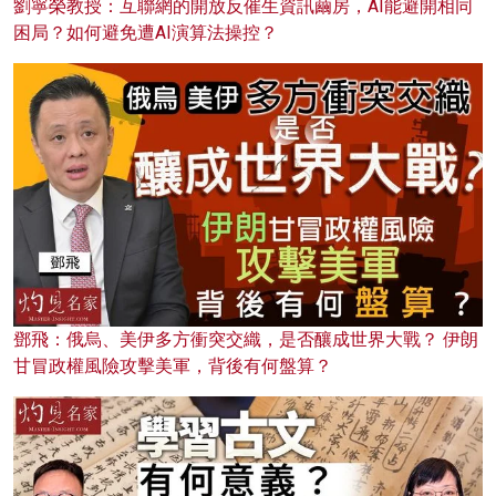
劉寧榮教授：互聯網的開放反催生資訊繭房，AI能避開相同
困局？如何避免遭AI演算法操控？
鄧飛：俄烏、美伊多方衝突交織，是否釀成世界大戰？ 伊朗
甘冒政權風險攻擊美軍，背後有何盤算？