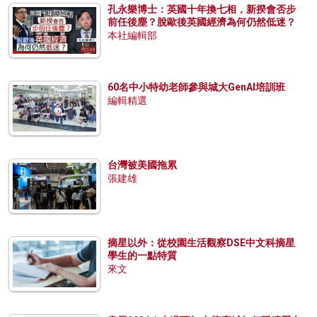
孔永樂博士：英國十年換七相，新揆會否步
前任後塵？脫歐後英國經濟為何仍然低迷？
本社編輯部
60名中小特幼老師參與城大GenAI培訓班
編輯精選
台灣被美國拖累
張建雄
摘星以外：從校園生活觀察DSE中文科摘星
學生的一點特質
來文