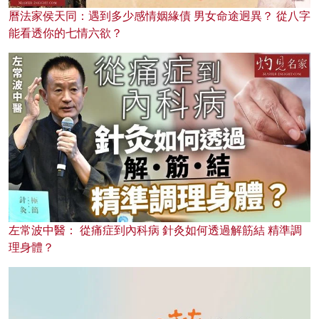
曆法家侯天同：遇到多少感情姻緣債 男女命途迥異？ 從八字
能看透你的七情六欲？
左常波中醫： 從痛症到內科病 針灸如何透過解筋結 精準調
理身體？