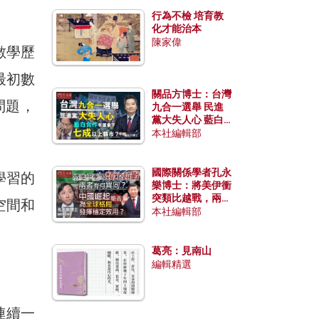
行為不檢 培育教
化才能治本
陳家偉
數學歷
最初數
關品方博士：台灣
問題，
九合一選舉 民進
黨大失人心 藍白
合作有望拿下七成
本社編輯部
以上縣市？
國際關係學者孔永
學習的
樂博士：將美伊衝
突類比越戰，兩者
空間和
有何異同？中國崛
本社編輯部
起能否為全球格局
發揮穩定效用？
葛亮：見南山
編輯精選
連續一