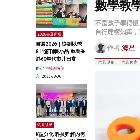
數學教
不是孩子學得慢
自行建構知識，
2026書展巡禮
書展2026｜從劉以鬯
作者:
海星
-
814篇刊報小品 重看香
港60年代市井日常
灼見原創
灼見獨家
作者:
本社編輯部
2026-08-06
灼見經濟
K型分化 科技難解內需