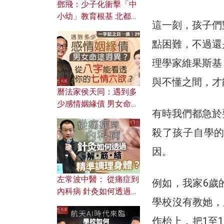
鄧飛：少子化衝擊「中
小幼」教育根基 北都如
這一刻，孩子們
何成為解決問題關鍵？
點困難，不過還
理學家維果斯基（
與不懂之間，才
曆法家侯天同：遇到多
少感情姻緣債 男女命途
有時我們都急於
迥異？ 從八字能看透你
的七情六欲？
殺了孩子自學
因。
左常波中醫： 從痛症到
例如，我家6歲
內科病 針灸如何透過解
學校沒有教她，
筋結 精準調理身體？
作枱上，把1至