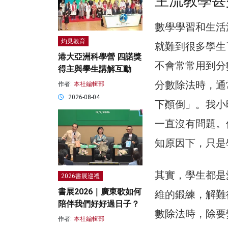
主流教學甚
數學學習和生活
灼見教育
就難到很多學生
港大亞洲科學營 四諾獎
不會常常用到分
得主與學生講解互動
分數除法時，通
作者:
本社編輯部
2026-08-04
下顚倒」。我小
一直沒有問題。
知原因下，只是
其實，學生都是
2026書展巡禮
書展2026｜廣東歌如何
維的鍛練，解難
陪伴我們好好過日子？
數除法時，除要
作者:
本社編輯部