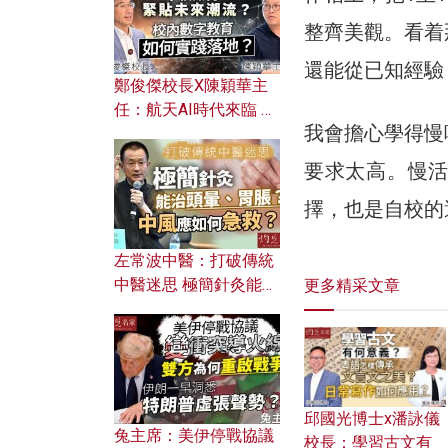
整齊美觀。看着
還能從已知經驗
鄭俊傑校長X陳穎華主
任：航天AI時代來臨 學
我會擔心學得慢
校如何緊貼未來潮流？
校內數字教育如何實踐
要求太高。慢
落地？
擇，也是自校的
左常波中醫：打破傳統
中醫迷思 極簡針灸能治
更多精采文章
頭暈、胃脹？中風應如
何急救？
邱國光博士x潘詠儀
兔主席：美伊停戰協議
校長：學習古文有