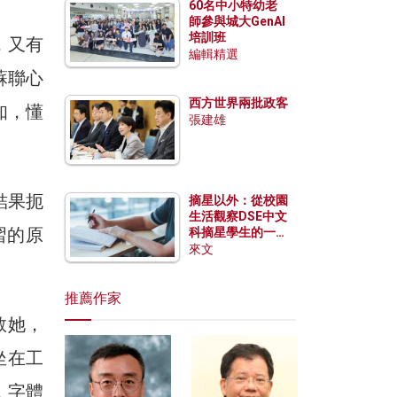
60名中小特幼老
師參與城大GenAI
培訓班
，又有
編輯精選
蘇聯心
西方世界兩批政客
知，懂
張建雄
結果扼
摘星以外：從校園
生活觀察DSE中文
習的原
科摘星學生的一點
特質
來文
推薦作家
教她，
坐在工
，字體