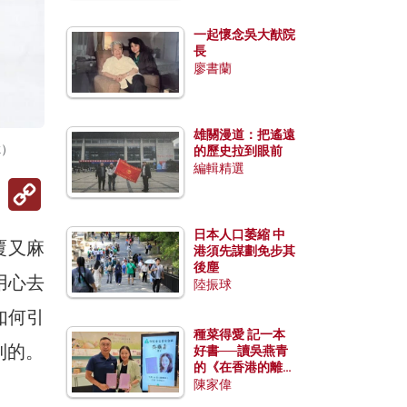
一起懷念吳大猷院
長
廖書蘭
雄關漫道：把遙遠
k）
的歷史拉到眼前
編輯精選
Copy
Link
日本人口萎縮 中
覆又麻
港須先謀劃免步其
後塵
用心去
陸振球
如何引
種菜得愛 記一本
到的。
好書──讀吳燕青
的《在香港的離島
種菜》
陳家偉