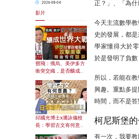
正？」、「為什
2026-08-04
影片
今天主流數學教
史的發展，都是
學家懂得大於零
於是發明了負數
鄧飛：俄烏、美伊多方
衝突交織，是否釀成世
所以，若能在教
界大戰？ 伊朗甘冒政權
風險攻擊美軍，背後有
興趣。重點多提
何盤算？
時間，而不是答
邱國光博士x潘詠儀校
柯尼斯堡的
長：學習古文有何意
義？ 粵語怎樣傳承文言
有一次，我要教