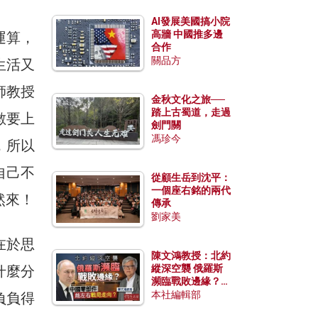
AI發展美國搞小院
高牆 中國推多邊
運算，
合作
關品方
生活又
師教授
金秋文化之旅──
踏上古蜀道，走過
數要上
劍門關
馮珍今
，所以
自己不
從顧生岳到沈平：
一個座右銘的兩代
然來！
傳承
劉家美
在於思
陳文鴻教授：北約
什麼分
縱深空襲 俄羅斯
瀕臨戰敗邊緣？中
國零部件能左右戰
本社編輯部
負負得
局走向？