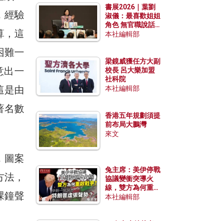
書展2026｜葉劉
，經驗
淑儀：最喜歡姐姐
角色 無官職說話
算，這
包袱少
本社編輯部
困難一
梁鏡威獲任方大副
意出一
校長 呂大樂加盟
社科院
這是由
本社編輯部
著名數
香港五年規劃須提
前布局大鵬灣
來文
，圖案
兔主席：美伊停戰
方法，
協議變衝突導火
線，雙方為何重啟
課鐘聲
戰爭？伊朗一早洞
本社編輯部
悉特朗普虛張聲
勢？