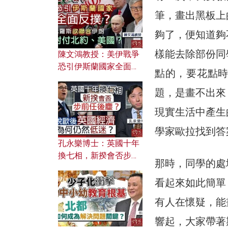
文之美？ 日常寫作如何
筆，畫出黑板上
應用？
夠了，便知道夠
樣能去除部份同
陳文鴻教授：美伊戰爭
恐引伊斯蘭國家全面反
點的，要花點
撲？ 俄羅斯欲聯合伊朗
對付北約美國？
題，是畫不出來
現實生活中產生
學家歐拉找到答
孔永樂博士：英國十年
換七相，新揆會否步前
那時，同學的處
任後塵？脫歐後英國經
濟為何仍然低迷？
看起來如此簡單
有人在懷疑，能
響起，大家帶著