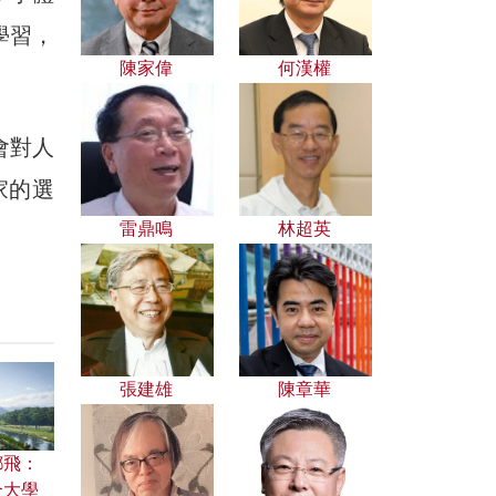
學習，
陳家偉
何漢權
會對人
家的選
雷鼎鳴
林超英
張建雄
陳章華
鄧飛：
合大學