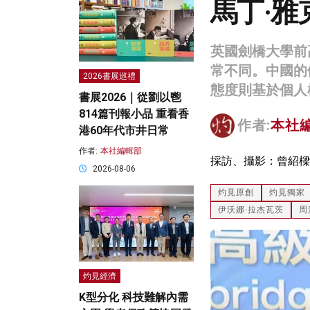
馬丁·
英國劍橋大學前
常不同。中國的
2026書展巡禮
態度則基於個人
書展2026｜從劉以鬯
814篇刊報小品 重看香
作者:
本社
港60年代市井日常
作者:
本社編輯部
採訪、攝影：曾紹樑
2026-08-06
灼見原創
灼見獨家
伊沃娜·拉杰瓦茨
周
灼見經濟
K型分化 科技難解內需