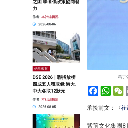
之困 學者倡政策協同發
力
作者:
本社編輯部
2026-08-06
灼見教育
馬丁
DSE 2026｜聯招放榜
四成五人獲取錄 港大、
Facebook
WhatsA
W
中大各取12狀元
作者:
本社編輯部
承接前文：〈
崔
2026-08-05
紫荊文化集團8