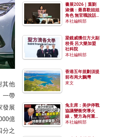
書展2026｜葉劉
淑儀：最喜歡姐姐
角色 無官職說話
包袱少
本社編輯部
梁鏡威獲任方大副
校長 呂大樂加盟
社科院
本社編輯部
香港五年規劃須提
前布局大鵬灣
對其他
來文
。一帶
兔主席：美伊停戰
家發展
協議變衝突導火
線，雙方為何重啟
00億
戰爭？伊朗一早洞
本社編輯部
悉特朗普虛張聲
四分之
勢？