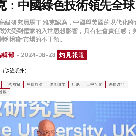
雅克：中國綠色技術領先全球
高級研究員馬丁·雅克認為，中國與美國的現代化將
做法受到儒家的入世思想影響，具有社會責任感；
權利和對市場的不干預。
編輯部
- 2024-08-28
灼見報道
（除註明外）
一國兩制
中國經濟
改革開放
印尼
三中全會
塞爾維亞
浩黎