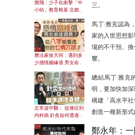
鄧飛：少子化衝擊「中
三。
小幼」教育根基 北都如
何成為解決問題關鍵？
馬丁·雅克認為
家的入世思想影
場的不干預。換
曆法家侯天同：遇到多
響。
少感情姻緣債 男女命途
迥異？ 從八字能看透你
總結馬丁·雅克
的七情六欲？
明，要加快加深
構建「高水平社
左常波中醫： 從痛症到
創造一種新形式
內科病 針灸如何透過解
筋結 精準調理身體？
鄭永年：一