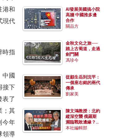
駐港和
AI發展美國搞小院
高牆 中國推多邊
式現代
合作
關品方
金秋文化之旅──
踏上古蜀道，走過
辭時指
劍門關
馮珍今
，中國
從顧生岳到沈平：
一個座右銘的兩代
得接下
傳承
劉家美
發表了
業；其
陳文鴻教授：北約
縱深空襲 俄羅斯
到今年
瀕臨戰敗邊緣？中
國零部件能左右戰
本社編輯部
球領導
局走向？