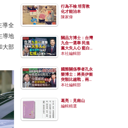
行為不檢 培育教
化才能治本
陳家偉
主導全
主導地
關品方博士：台灣
九合一選舉 民進
和大部
黨大失人心 藍白
合作有望拿下七成
本社編輯部
。
以上縣市？
國際關係學者孔永
樂博士：將美伊衝
突類比越戰，兩者
有何異同？中國崛
本社編輯部
起能否為全球格局
發揮穩定效用？
葛亮：見南山
編輯精選