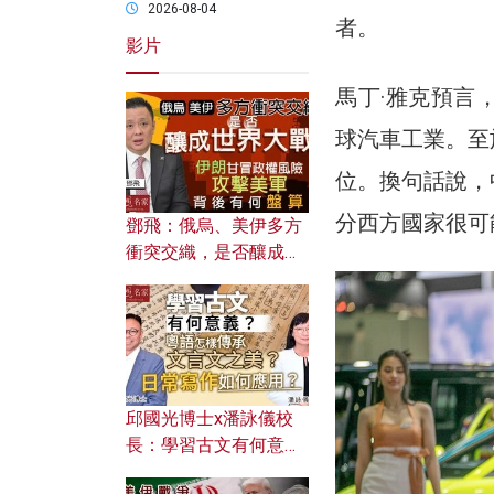
2026-08-04
者。
影片
馬丁·雅克預言
球汽車工業。至
位。換句話說，
分西方國家很可
鄧飛：俄烏、美伊多方
衝突交織，是否釀成世
界大戰？ 伊朗甘冒政權
風險攻擊美軍，背後有
何盤算？
邱國光博士x潘詠儀校
長：學習古文有何意
義？ 粵語怎樣傳承文言