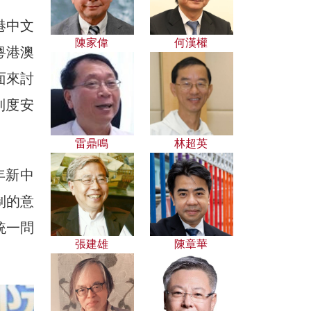
港中文
陳家偉
何漢權
粵港澳
面來討
制度安
雷鼎鳴
林超英
年新中
制的意
統一問
張建雄
陳章華