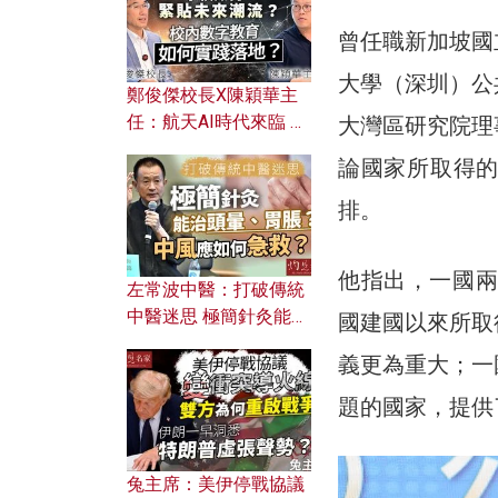
曾任職新加坡國
大學（深圳）公
鄭俊傑校長X陳穎華主
任：航天AI時代來臨 學
大灣區研究院理
校如何緊貼未來潮流？
論國家所取得
校內數字教育如何實踐
落地？
排。
他指出，一國兩
左常波中醫：打破傳統
中醫迷思 極簡針灸能治
國建國以來所取
頭暈、胃脹？中風應如
義更為重大；一
何急救？
題的國家，提供
兔主席：美伊停戰協議