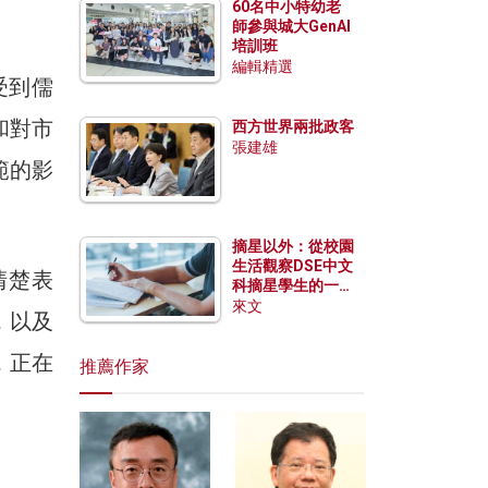
60名中小特幼老
師參與城大GenAI
培訓班
編輯精選
受到儒
和對市
西方世界兩批政客
張建雄
範的影
摘星以外：從校園
生活觀察DSE中文
清楚表
科摘星學生的一點
特質
來文
，以及
，正在
推薦作家