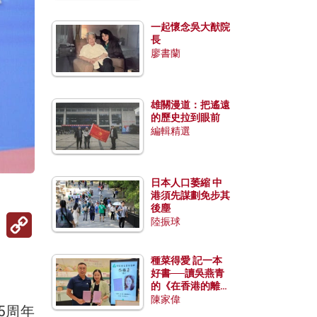
一起懷念吳大猷院
長
廖書蘭
雄關漫道：把遙遠
的歷史拉到眼前
編輯精選
日本人口萎縮 中
港須先謀劃免步其
後塵
Copy
陸振球
Link
種菜得愛 記一本
好書──讀吳燕青
的《在香港的離島
種菜》
陳家偉
5周年