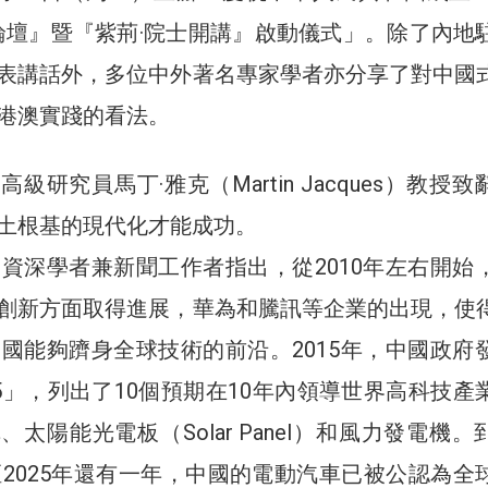
論壇』暨『紫荊·院士開講』啟動儀式」。除了內地
表講話外，多位中外著名專家學者亦分享了對中國
港澳實踐的看法。
級研究員馬丁·雅克（Martin Jacques）教授致
土根基的現代化才能成功。
的資深學者兼新聞工作者指出，從2010年左右開始
創新方面取得進展，華為和騰訊等企業的出現，使
中國能夠躋身全球技術的前沿。2015年，中國政府
25」，列出了10個預期在10年內領導世界高科技產
太陽能光電板（Solar Panel）和風力發電機。
，距2025年還有一年，中國的電動汽車已被公認為全