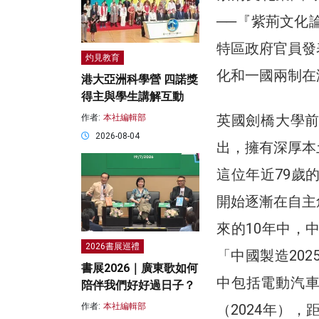
──『紫荊文化
特區政府官員發
灼見教育
化和一國兩制在
港大亞洲科學營 四諾獎
得主與學生講解互動
英國劍橋大學前高
作者:
本社編輯部
2026-08-04
出，擁有深厚本
這位年近79歲
開始逐漸在自主
來的10年中，
2026書展巡禮
「中國製造20
書展2026｜廣東歌如何
中包括電動汽車、
陪伴我們好好過日子？
（2024年）
作者:
本社編輯部