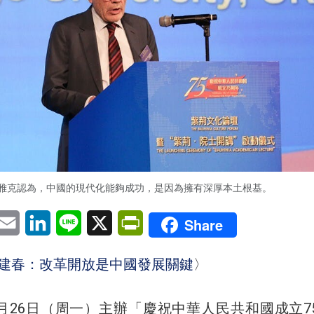
·雅克認為，中國的現代化能夠成功，是因為擁有深厚本土根基。
pp
eChat
Email
LinkedIn
Line
X
PrintFriendly
Share
建春：改革開放是中國發展關鍵
〉
月26日（周一）主辦「慶祝中華人民共和國成立7