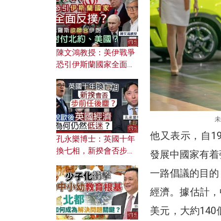
文之美？ 日常寫作如何
應用？
陳文鴻教授：美伊戰爭
恐引伊斯蘭國家全面反
撲？ 俄羅斯欲聯合伊朗
對付北約美國？
未
他又表示，自1
孔永樂博士：英國十年
換七相，新揆會否步前
發展中國家有着
任後塵？脫歐後英國經
一路倡議的目的
濟為何仍然低迷？
經濟。據估計，
美元，大約14