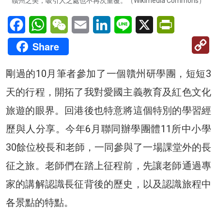
贛州之美，吸引人之處也不再次重覆。（Wikimedia Commons）
Facebook
WhatsApp
WeChat
Email
LinkedIn
Line
X
PrintFriendl
C
Share
Li
剛過的10月筆者參加了一個贛州研學團，短短3
天的行程，開拓了我對愛國主義教育及紅色文化
旅遊的眼界。回港後也特意將這個特別的學習經
歷與人分享。今年6月聯同辦學團體11所中小學
30餘位校長和老師，一同參與了一場課堂外的長
征之旅。老師們在踏上征程前，先讓老師通過專
家的講解認識長征背後的歷史，以及認識旅程中
各景點的特點。