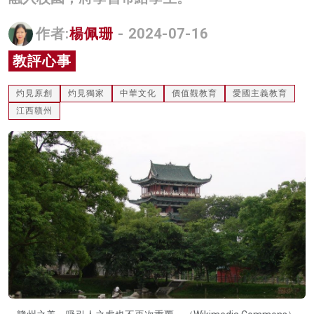
名家榜
作者:
楊佩珊
- 2024-07-16
灼見活動
教評心事
關於我們
灼見原創
灼見獨家
中華文化
價值觀教育
愛國主義教育
江西贛州