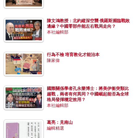
陳文鴻教授：北約縱深空襲 俄羅斯瀕臨戰敗
邊緣？中國零部件能左右戰局走向？
本社編輯部
行為不檢 培育教化才能治本
陳家偉
國際關係學者孔永樂博士：將美伊衝突類比
越戰，兩者有何異同？中國崛起能否為全球
格局發揮穩定效用？
本社編輯部
葛亮：見南山
編輯精選