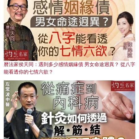
曆法家侯天同：遇到多少感情姻緣債 男女命途迥異？ 從八字
能看透你的七情六欲？