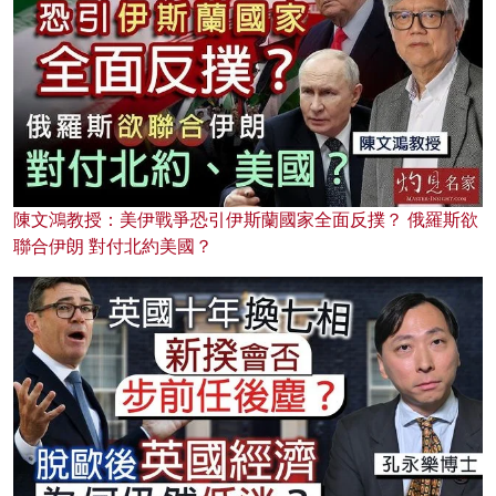
陳文鴻教授：美伊戰爭恐引伊斯蘭國家全面反撲？ 俄羅斯欲
聯合伊朗 對付北約美國？