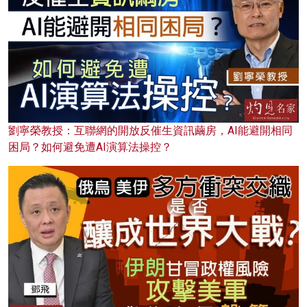
劉寧榮教授：互聯網的開放反催生資訊繭房，AI能避開相同
困局？如何避免遭AI演算法操控？