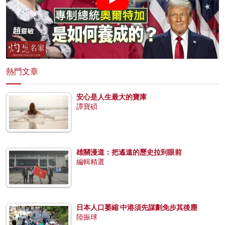
熱門文章
安心是人生最大的寶庫
譚寶碩
雄關漫道：把遙遠的歷史拉到眼前
編輯精選
日本人口萎縮 中港須先謀劃免步其後塵
陸振球