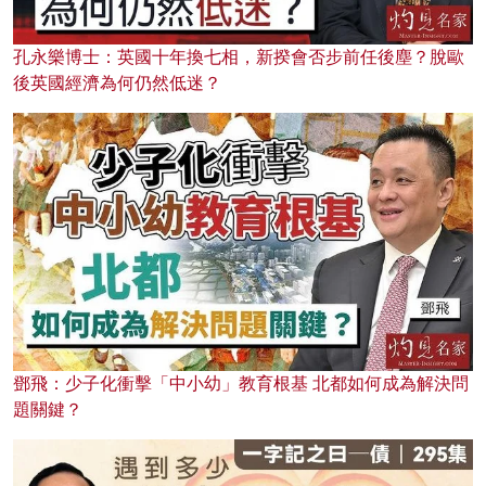
孔永樂博士：英國十年換七相，新揆會否步前任後塵？脫歐
後英國經濟為何仍然低迷？
鄧飛：少子化衝擊「中小幼」教育根基 北都如何成為解決問
題關鍵？