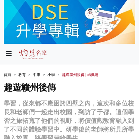
政局
教育
文化
財經
首頁
教育
中學
小學
趣遊贛州後傳 | 楊佩珊
生活
趣遊贛州後傳
健康
學習，從來都不應困於四壁之內，這次和多位校
商業
長和老師們一起走出校園，到訪了于都。這個學
習之旅拓寬了他們的視野，將價值觀教育融入到
科技
了不同的體驗學習中。研學後的老師將所見所學
影片
融入校園，將學習帶給學生。