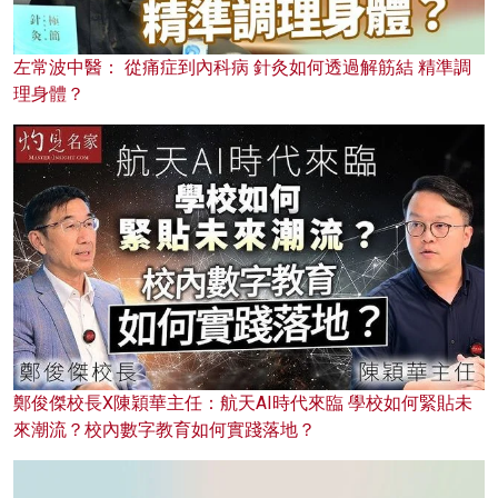
左常波中醫： 從痛症到內科病 針灸如何透過解筋結 精準調
理身體？
鄭俊傑校長X陳穎華主任：航天AI時代來臨 學校如何緊貼未
來潮流？校內數字教育如何實踐落地？