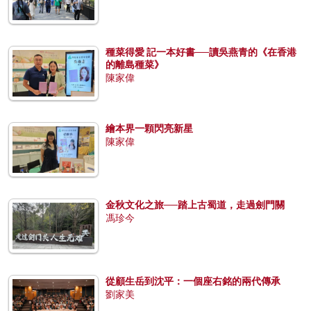
種菜得愛 記一本好書──讀吳燕青的《在香港
的離島種菜》
陳家偉
繪本界一顆閃亮新星
陳家偉
金秋文化之旅──踏上古蜀道，走過劍門關
馮珍今
從顧生岳到沈平：一個座右銘的兩代傳承
劉家美