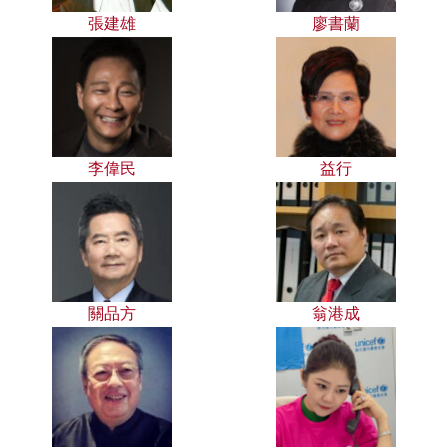
張建雄
廖書蘭
李偉民
益行
關品方
翁港成