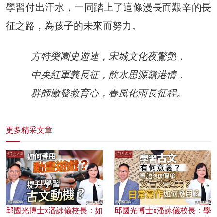
學習付出汗水，一同踏上了這條漫長而艱辛的長
征之路，為孩子的未來而努力。
方特樂園史遊連，宋城文化夜驚艷，
中央紅軍義長征，飲水思源贛港情，
群師激發教育心，春風化雨長征程。
更多精采文章
邱國光博士x潘詠儀校長：如
邱國光博士x潘詠儀校長：學