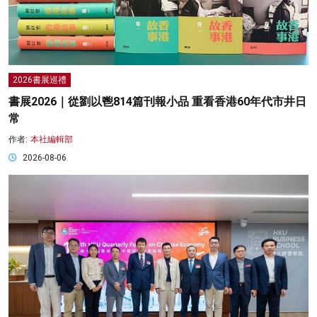
2026書展巡禮
書展2026｜從劉以鬯814篇刊報小品 重看香港60年代市井日
常
作者:
本社編輯部
2026-08-06