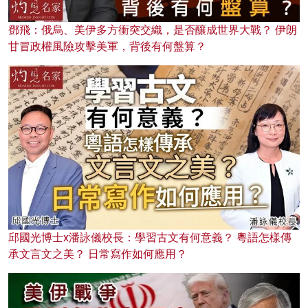
鄧飛：俄烏、美伊多方衝突交織，是否釀成世界大戰？ 伊朗
甘冒政權風險攻擊美軍，背後有何盤算？
邱國光博士x潘詠儀校長：學習古文有何意義？ 粵語怎樣傳
承文言文之美？ 日常寫作如何應用？