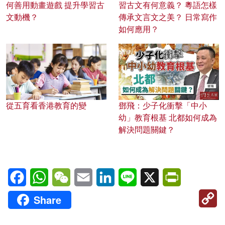
何善用動畫遊戲 提升學習古
習古文有何意義？ 粵語怎樣
文動機？
傳承文言文之美？ 日常寫作
如何應用？
從五育看香港教育的變
鄧飛：少子化衝擊「中小
幼」教育根基 北都如何成為
解決問題關鍵？
Facebook
WhatsApp
WeChat
Email
LinkedIn
Line
X
PrintFriendl
C
Share
Li