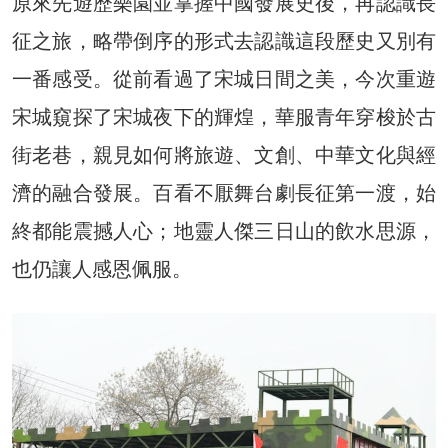
原來先遊歷樂園並掌握中國發展史後，再認識長
征之旅，略帶倒序的形式去認識這段歷史又別有
一番感受。從前看過了宋城日間之美，今次重遊
宋城窺探了宋城夜下的輝煌，華服青年穿梭於古
街老巷，親見如何將旅遊、文創、中華文化與經
濟的融合發展。百看不厭舞台劇長征第一渡，始
終都能震撼人心；地靈人傑三日山的飲水思源，
也仍讓人感恩佩服。