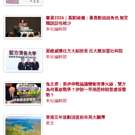
書展2026｜葉劉淑儀：最喜歡姐姐角色 無官
職說話包袱少
本社編輯部
梁鏡威獲任方大副校長 呂大樂加盟社科院
本社編輯部
兔主席：美伊停戰協議變衝突導火線，雙方
為何重啟戰爭？伊朗一早洞悉特朗普虛張聲
勢？
本社編輯部
香港五年規劃須提前布局大鵬灣
來文