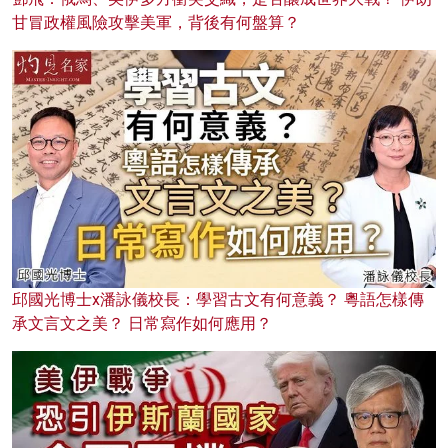
甘冒政權風險攻擊美軍，背後有何盤算？
邱國光博士x潘詠儀校長：學習古文有何意義？ 粵語怎樣傳
承文言文之美？ 日常寫作如何應用？