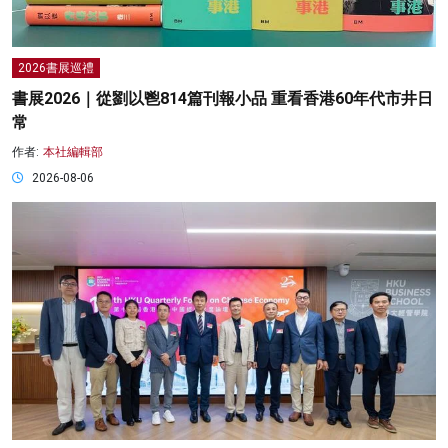
2026書展巡禮
書展2026｜從劉以鬯814篇刊報小品 重看香港60年代市井日
常
作者:
本社編輯部
2026-08-06