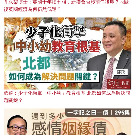
孔永樂博士：英國十年換七相，新揆會否步前任後塵？脫歐
後英國經濟為何仍然低迷？
鄧飛：少子化衝擊「中小幼」教育根基 北都如何成為解決問
題關鍵？