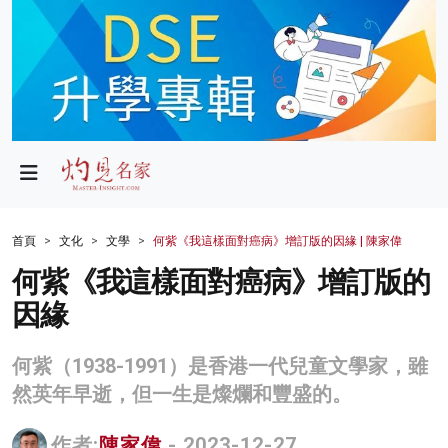
政局
教育
文化
財經
首頁
文化
文學
何紫《我這樣面對癌病》增訂版的因緣 | 陳家偉
生活
何紫《我這樣面對癌病》增訂版的
因緣
健康
商業
何紫（1938-1991）是香港一代兒童文學家，雖
然英年早逝，但一生是燦爛和豐盛的。
科技
影片
作者:
陳家偉
- 2023-12-27