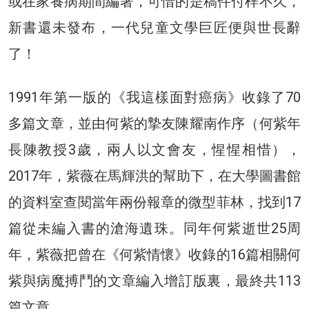
或在家養病期間編著，可惜的是稿件付梓不久，
新書還未發布，一代兒童文學巨匠便與世長辭
了！
1991年第一版的《我這樣面對癌病》收錄了70
多篇文章，並由何紫的摯友陳耀南作序（何紫年
長陳教授3歲，兩人以文會友，惺惺相惜），
2017年，紫薇在馬輝洪的幫助下，在大學圖書館
的資料室查閱當年兩份報章的微型菲林，找到17
篇從未編入書的滄海遺珠。同年何紫逝世25周
年，紫薇把曾在《何紫情懷》收錄的16篇相關何
紫與病魔搏鬥的文章編入增訂版裏，最終共113
篇文章。