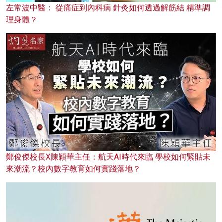
左常波中醫： 從痛症到內科病 針灸如何透過解筋結 精準調
理身體？
鄭俊傑校長X陳穎華主任：航天AI時代來臨 學校如何緊貼未
來潮流？校內數字教育如何實踐落地？