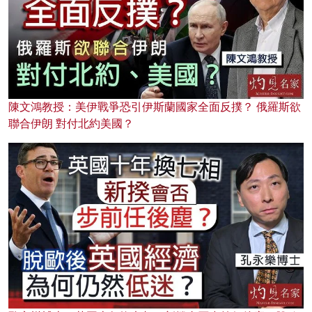
陳文鴻教授：美伊戰爭恐引伊斯蘭國家全面反撲？ 俄羅斯欲
聯合伊朗 對付北約美國？