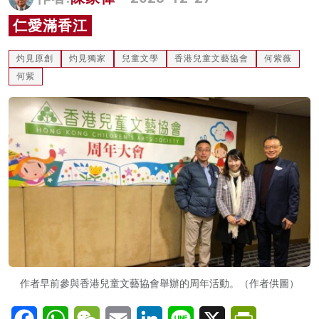
名家榜
仁愛滿香江
灼見活動
灼見原創
灼見獨家
兒童文學
香港兒童文藝協會
何紫薇
關於我們
何紫
作者早前參與香港兒童文藝協會舉辦的周年活動。（作者供圖）
Facebook
WhatsApp
WeChat
Email
LinkedIn
Line
X
PrintFriendl