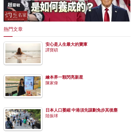
熱門文章
安心是人生最大的寶庫
譚寶碩
繪本界一顆閃亮新星
陳家偉
日本人口萎縮 中港須先謀劃免步其後塵
陸振球