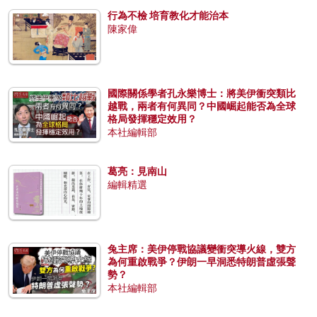
行為不檢 培育教化才能治本
陳家偉
國際關係學者孔永樂博士：將美伊衝突類比
越戰，兩者有何異同？中國崛起能否為全球
格局發揮穩定效用？
本社編輯部
葛亮：見南山
編輯精選
兔主席：美伊停戰協議變衝突導火線，雙方
為何重啟戰爭？伊朗一早洞悉特朗普虛張聲
勢？
本社編輯部