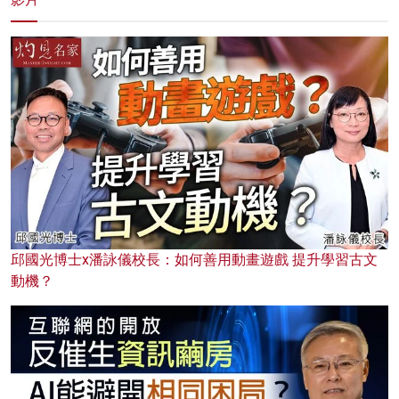
邱國光博士x潘詠儀校長：如何善用動畫遊戲 提升學習古文
動機？