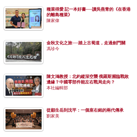
種菜得愛 記一本好書──讀吳燕青的《在香港
的離島種菜》
陳家偉
金秋文化之旅──踏上古蜀道，走過劍門關
馮珍今
陳文鴻教授：北約縱深空襲 俄羅斯瀕臨戰敗
邊緣？中國零部件能左右戰局走向？
本社編輯部
從顧生岳到沈平：一個座右銘的兩代傳承
劉家美