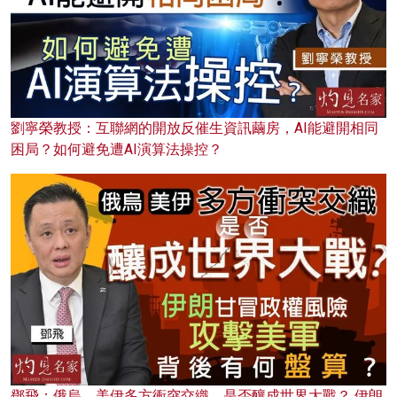
劉寧榮教授：互聯網的開放反催生資訊繭房，AI能避開相同
困局？如何避免遭AI演算法操控？
鄧飛：俄烏、美伊多方衝突交織，是否釀成世界大戰？ 伊朗