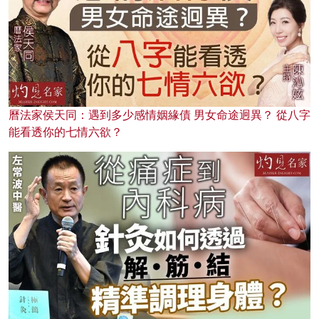
曆法家侯天同：遇到多少感情姻緣債 男女命途迥異？ 從八字
能看透你的七情六欲？