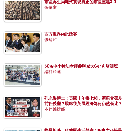
市區再生局範式實現真正的市區重建3.0
張量童
西方世界兩批政客
張建雄
60名中小特幼老師參與城大GenAI培訓班
編輯精選
孔永樂博士：英國十年換七相，新揆會否步
前任後塵？脫歐後英國經濟為何仍然低迷？
本社編輯部
摘星以外：從校園生活觀察DSE中文科摘星