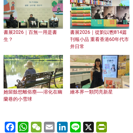
書展2026｜百無一用是書
書展2026｜從劉以鬯814篇
生？
刊報小品 重看香港60年代市
井日常
她留餘想離俗塵──溶化在幽
繪本界一顆閃亮新星
蘭巷的小雪球
Facebook
WhatsApp
WeChat
Email
LinkedIn
Line
X
PrintFriendl