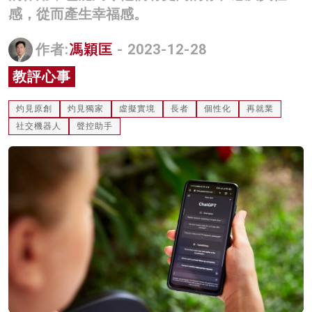
感，從而產生幸福感。
名家榜
灼見活動
作者:
馮穎匡
- 2023-12-28
教評心事
關於我們
灼見原創
灼見獨家
虛擬實境
長者
個性化
再就業
社交機器人
聲控助手