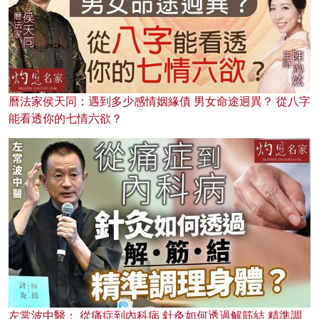
曆法家侯天同：遇到多少感情姻緣債 男女命途迥異？ 從八字
能看透你的七情六欲？
左常波中醫： 從痛症到內科病 針灸如何透過解筋結 精準調