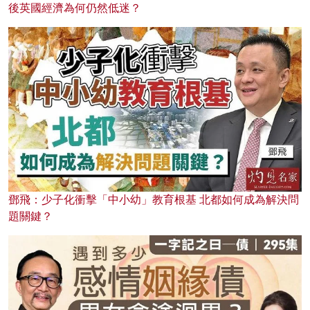
後英國經濟為何仍然低迷？
鄧飛：少子化衝擊「中小幼」教育根基 北都如何成為解決問
題關鍵？