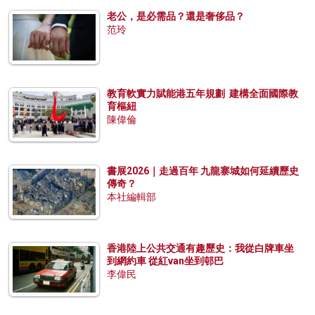
老公，是必需品？還是奢侈品？
范玲
教育軟實力賦能港五年規劃 建構全面國際教
育樞紐
陳偉倫
書展2026｜走過百年 九龍寨城如何延續歷史
傳奇？
本社編輯部
香港陸上公共交通有趣歷史：我從白牌車坐
到網約車 從紅van坐到邨巴
李偉民