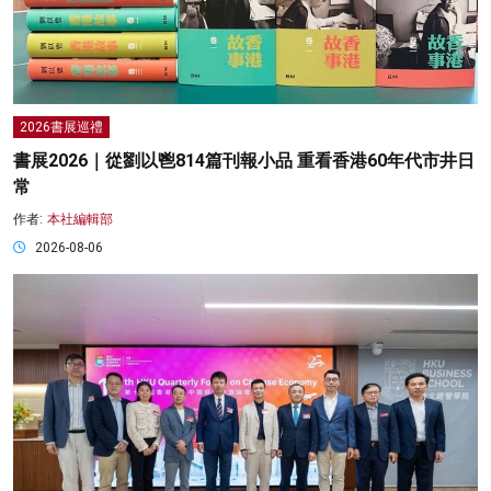
2026書展巡禮
書展2026｜從劉以鬯814篇刊報小品 重看香港60年代市井日
常
作者:
本社編輯部
2026-08-06