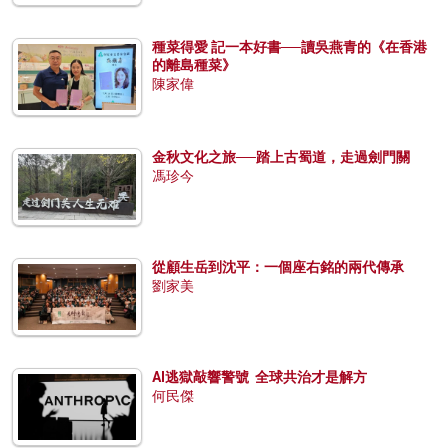
種菜得愛 記一本好書──讀吳燕青的《在香港
的離島種菜》
陳家偉
金秋文化之旅──踏上古蜀道，走過劍門關
馮珍今
從顧生岳到沈平：一個座右銘的兩代傳承
劉家美
AI逃獄敲響警號 全球共治才是解方
何民傑