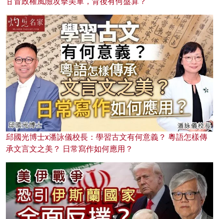
甘冒政權風險攻擊美軍，背後有何盤算？
邱國光博士x潘詠儀校長：學習古文有何意義？ 粵語怎樣傳
承文言文之美？ 日常寫作如何應用？