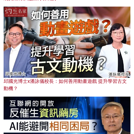
邱國光博士x潘詠儀校長：如何善用動畫遊戲 提升學習古文
動機？