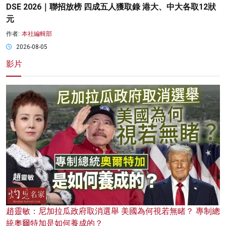
DSE 2026｜聯招放榜 四成五人獲取錄 港大、中大各取12狀
元
作者:
本社編輯部
2026-08-05
影片
趙靈敏：尼加拉瓜政府取消選舉 美國為何視若無睹？ 專制總
統奧爾特加是如何養成的？