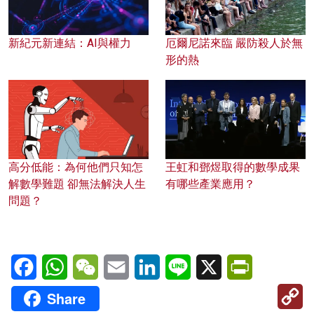
新紀元新連結：AI與權力
厄爾尼諾來臨 嚴防殺人於無
形的熱
高分低能：為何他們只知怎
王虹和鄧煜取得的數學成果
解數學難題 卻無法解決人生
有哪些產業應用？
問題？
Facebook
WhatsApp
WeChat
Email
LinkedIn
Line
X
PrintFriendl
C
Share
Li