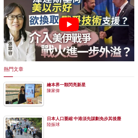
熱門文章
繪本界一顆閃亮新星
陳家偉
日本人口萎縮 中港須先謀劃免步其後塵
陸振球