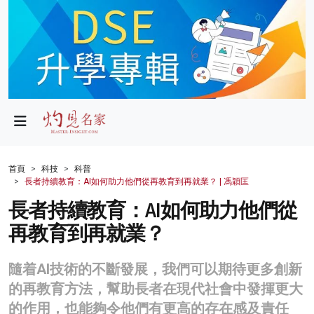
政局
教育
文化
財經
首頁
科技
科普
長者持續教育：AI如何助力他們從再教育到再就業？ | 馮穎匡
生活
長者持續教育：AI如何助力他們從
健康
再教育到再就業？
商業
隨着AI技術的不斷發展，我們可以期待更多創新
科技
的再教育方法，幫助長者在現代社會中發揮更大
影片
的作用，也能夠令他們有更高的存在感及責任