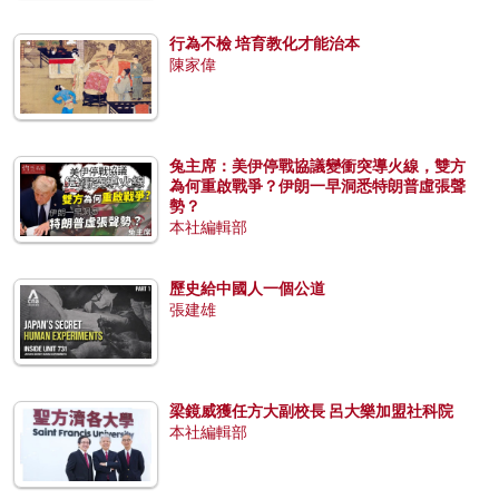
行為不檢 培育教化才能治本
陳家偉
兔主席：美伊停戰協議變衝突導火線，雙方
為何重啟戰爭？伊朗一早洞悉特朗普虛張聲
勢？
本社編輯部
歷史給中國人一個公道
張建雄
梁鏡威獲任方大副校長 呂大樂加盟社科院
本社編輯部