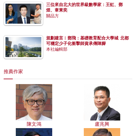
三位來自北大的世界級數學家：王虹、鄧
煜、韋東奕
關品方
規劃建言︱鄧飛：基礎教育配合大學城 北都
可穩定少子化衝擊師資承傳陣腳
本社編輯部
推薦作家
陳文鴻
盧兆興