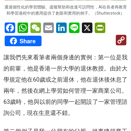
通過個性化的學習體驗、虛擬幫助和改進可訪問性，AI在長者再教育
和學習過程中的應用提供了創新和實用的例子。（Shutterstock）
Facebook
WhatsApp
WeChat
Email
LinkedIn
Line
X
PrintFriendl
C
Share
Li
讓我們先來看筆者兩個身邊的實例：第一位是我
的前輩，他是香港一所大學的退休教授。由於大
學規定他在60歲或之前退休，他在退休後休息了
兩年，然後在網上學習如何管理一家商業公司。
63歲時，他與以前的同學一起開設了一家管理諮
詢公司，現在生意還不錯。