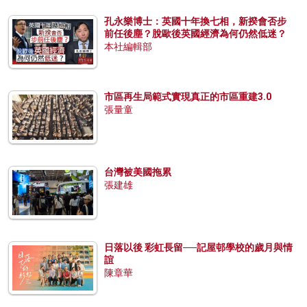
孔永樂博士：英國十年換七相，新揆會否步
前任後塵？脫歐後英國經濟為何仍然低迷？
本社編輯部
市區再生局範式實現真正的市區重建3.0
張量童
台灣被美國拖累
張建雄
日落以後 彩虹長留──記屋邨學校的歲月與情
誼
陳章華