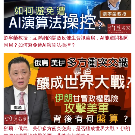
劉寧榮教授：互聯網的開放反催生資訊繭房，AI能避開相同
困局？如何避免遭AI演算法操控？
鄧飛：俄烏、美伊多方衝突交織，是否釀成世界大戰？ 伊朗