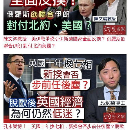
陳文鴻教授：美伊戰爭恐引伊斯蘭國家全面反撲？ 俄羅斯欲
聯合伊朗 對付北約美國？
孔永樂博士：英國十年換七相，新揆會否步前任後塵？脫歐