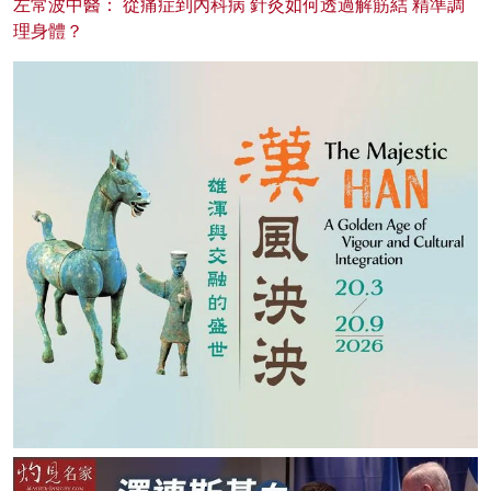
左常波中醫： 從痛症到內科病 針灸如何透過解筋結 精準調
理身體？