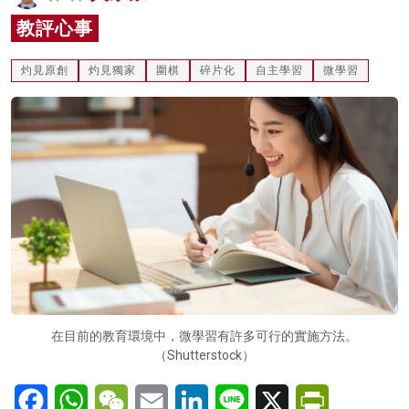
名家榜
教評心事
灼見活動
灼見原創
灼見獨家
圍棋
碎片化
自主學習
微學習
關於我們
在目前的教育環境中，微學習有許多可行的實施方法。
（Shutterstock）
Facebook
WhatsApp
WeChat
Email
LinkedIn
Line
X
PrintFriendl