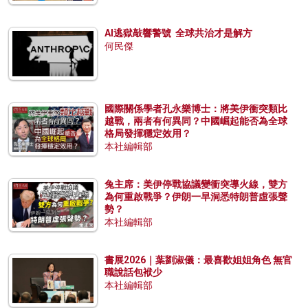
AI逃獄敲響警號 全球共治才是解方
何民傑
國際關係學者孔永樂博士：將美伊衝突類比
越戰，兩者有何異同？中國崛起能否為全球
格局發揮穩定效用？
本社編輯部
兔主席：美伊停戰協議變衝突導火線，雙方
為何重啟戰爭？伊朗一早洞悉特朗普虛張聲
勢？
本社編輯部
書展2026｜葉劉淑儀：最喜歡姐姐角色 無官
職說話包袱少
本社編輯部