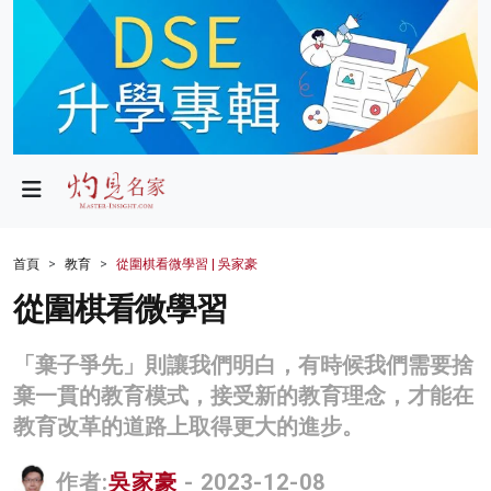
政局
教育
文化
財經
首頁
教育
從圍棋看微學習 | 吳家豪
生活
從圍棋看微學習
健康
「棄子爭先」則讓我們明白，有時候我們需要捨
商業
棄一貫的教育模式，接受新的教育理念，才能在
教育改革的道路上取得更大的進步。
科技
影片
作者:
吳家豪
- 2023-12-08