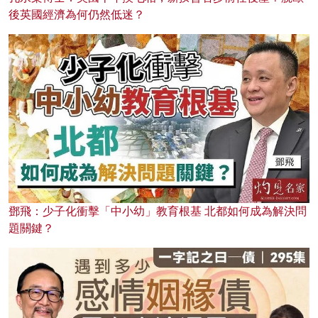
後英國經濟為何仍然低迷？
鄧飛：少子化衝擊「中小幼」教育根基 北都如何成為解決問
題關鍵？