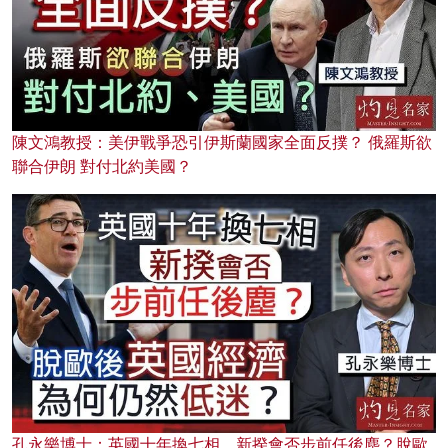
陳文鴻教授：美伊戰爭恐引伊斯蘭國家全面反撲？ 俄羅斯欲
聯合伊朗 對付北約美國？
孔永樂博士：英國十年換七相，新揆會否步前任後塵？脫歐