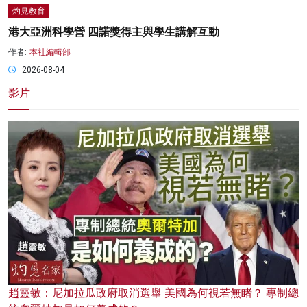
灼見教育
港大亞洲科學營 四諾獎得主與學生講解互動
作者:
本社編輯部
2026-08-04
影片
趙靈敏：尼加拉瓜政府取消選舉 美國為何視若無睹？ 專制總