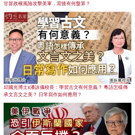
甘冒政權風險攻擊美軍，背後有何盤算？
邱國光博士x潘詠儀校長：學習古文有何意義？ 粵語怎樣傳
承文言文之美？ 日常寫作如何應用？