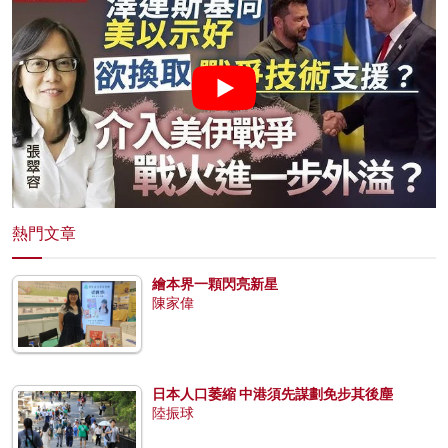
熱門文章
繪本界一顆閃亮新星
陳家偉
日本人口萎縮 中港須先謀劃免步其後塵
陸振球