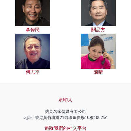
李偉民
關品方
何志平
陳晴
承印人
灼見名家傳媒有限公司
地址 : 香港黃竹坑道21號環匯廣場10樓1002室
追蹤我們的社交平台