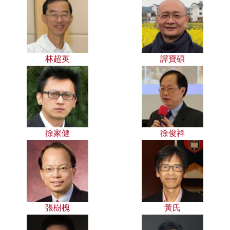
林超英
譚寶碩
徐家健
徐俊祥
張樹槐
黃氏