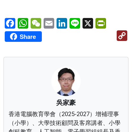
Facebook
WhatsApp
WeChat
Email
LinkedIn
Line
X
PrintFriendl
C
Share
Li
吳家豪
香港電腦教育學會（2025-2027）增補理事
（小學）、大學技術顧問及客席講者、小學
創科教育、人工智能、電子學習組組長及香