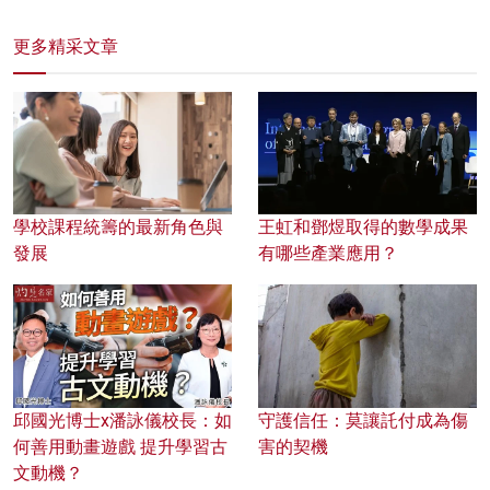
更多精采文章
學校課程統籌的最新角色與
王虹和鄧煜取得的數學成果
發展
有哪些產業應用？
邱國光博士x潘詠儀校長：如
守護信任：莫讓託付成為傷
何善用動畫遊戲 提升學習古
害的契機
文動機？