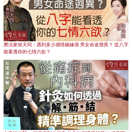
曆法家侯天同：遇到多少感情姻緣債 男女命途迥異？ 從八字
能看透你的七情六欲？