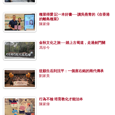
種菜得愛 記一本好書──讀吳燕青的《在香港
的離島種菜》
陳家偉
金秋文化之旅──踏上古蜀道，走過劍門關
馮珍今
從顧生岳到沈平：一個座右銘的兩代傳承
劉家美
行為不檢 培育教化才能治本
陳家偉