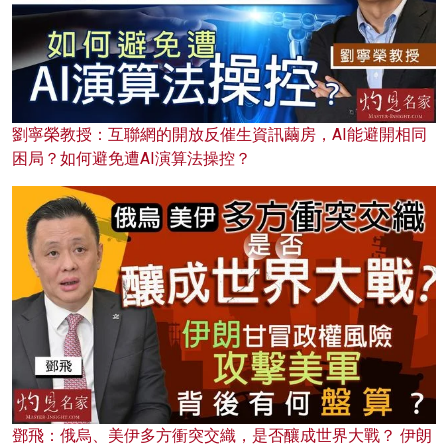
劉寧榮教授：互聯網的開放反催生資訊繭房，AI能避開相同
困局？如何避免遭AI演算法操控？
鄧飛：俄烏、美伊多方衝突交織，是否釀成世界大戰？ 伊朗