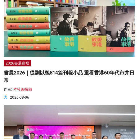
2026書展巡禮
書展2026｜從劉以鬯814篇刊報小品 重看香港60年代市井日
常
作者:
本社編輯部
2026-08-06