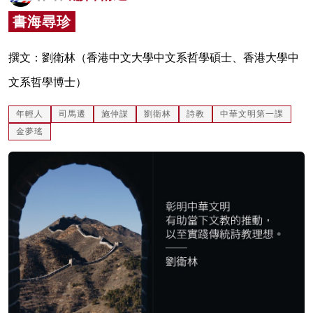
名家榜
書海尋珍
灼見活動
撰文：劉衛林（香港中文大學中文系哲學碩士、香港大學中
關於我們
文系哲學博士）
年輕人
司馬遷
施仲謀
劉衛林
詩教
中華文明第一課
金夢瑤