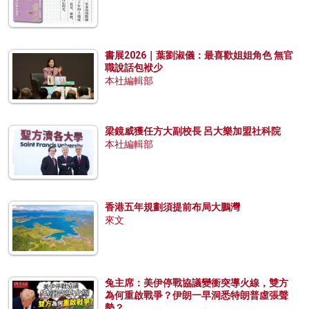
書展2026｜葉劉淑儀：最喜歡姐姐角色 無官
職說話包袱少
本社編輯部
梁鏡威獲任方大副校長 呂大樂加盟社科院
本社編輯部
香港五年規劃須提前布局大鵬灣
來文
兔主席：美伊停戰協議變衝突導火線，雙方
為何重啟戰爭？伊朗一早洞悉特朗普虛張聲
勢？