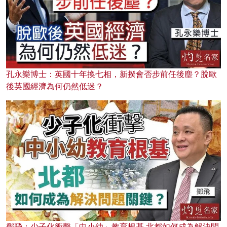
孔永樂博士：英國十年換七相，新揆會否步前任後塵？脫歐
後英國經濟為何仍然低迷？
鄧飛：少子化衝擊「中小幼」教育根基 北都如何成為解決問