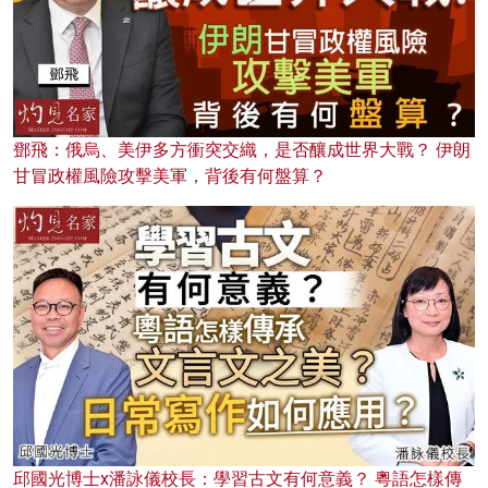
鄧飛：俄烏、美伊多方衝突交織，是否釀成世界大戰？ 伊朗
甘冒政權風險攻擊美軍，背後有何盤算？
邱國光博士x潘詠儀校長：學習古文有何意義？ 粵語怎樣傳