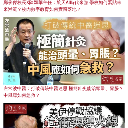
鄭俊傑校長X陳穎華主任：航天AI時代來臨 學校如何緊貼未
來潮流？校內數字教育如何實踐落地？
左常波中醫：打破傳統中醫迷思 極簡針灸能治頭暈、胃脹？
中風應如何急救？