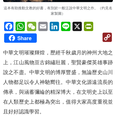
這本有助推動文教的好書，有別於一般泛說中華文明之作。（灼見名
家製圖）
Facebook
WhatsApp
WeChat
Email
LinkedIn
Line
X
PrintFriendl
C
Share
Li
中華文明璀璨輝煌，歷經千秋歲月的神州大地之
上，江山風物亘古錦繡壯麗，聖賢豪傑英雄事跡
說之不盡。中華文明的博厚豐盛，無論歷史山川
人物都足以令人神馳嚮往。中華文化源遠流長的
傳承，與涵蓄彌綸的精深博大，在文明史上以至
在人類歷史上都極為突出，值得大家高度重視並
且好好認識學習。