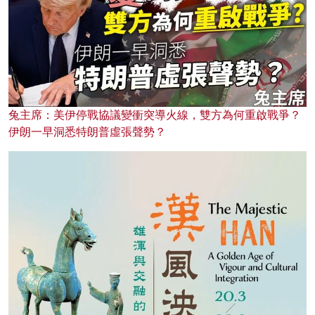
兔主席：美伊停戰協議變衝突導火線，雙方為何重啟戰爭？
伊朗一早洞悉特朗普虛張聲勢？