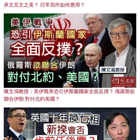
承文言文之美？ 日常寫作如何應用？
陳文鴻教授：美伊戰爭恐引伊斯蘭國家全面反撲？ 俄羅斯欲
聯合伊朗 對付北約美國？