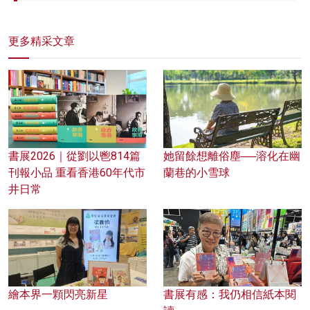
更多精采文章
書展2026｜從劉以鬯814篇
她留餘想離俗塵──溶化在幽
刊報小品 重看香港60年代市
蘭巷的小雪球
井日常
繪本界一顆閃亮新星
書展有感：我仍相信紙本閱