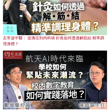
左常波中醫： 從痛症到內科病 針灸如何透過解筋結 精準調
理身體？