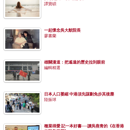
譚寶碩
一起懷念吳大猷院長
廖書蘭
雄關漫道：把遙遠的歷史拉到眼前
編輯精選
日本人口萎縮 中港須先謀劃免步其後塵
陸振球
種菜得愛 記一本好書──讀吳燕青的《在香港