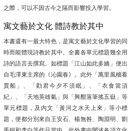
之際，可以不因古今之隔而影響投入學習。
寓文藝於文化 體詩教於其中
本書還有一最大特色，是寓文藝於文化學習的同
時而能體現詩教於其中。全書各單元標題幾全用
詩的語言去撰寫。如標題「江山如此多嬌」便出
自毛澤東主席的《沁園春》。此外「萬里風檣看
賈船」、「勸君今夕不須眠」、「衣食當須
紀」、「天地英雄氣」與「興酣落筆搖五嶽」等
單元標題，及內文「黃河之水天上來」等小標
題，便都分別來自王安石、楊無咎、陶淵明、劉
禹錫和李白等作品當中。此外書中闡述各項文化