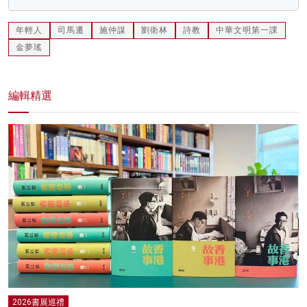
年輕人
司馬遷
施仲謀
劉衛林
詩教
中華文明第一課
金夢瑤
編輯精選
2026書展巡禮