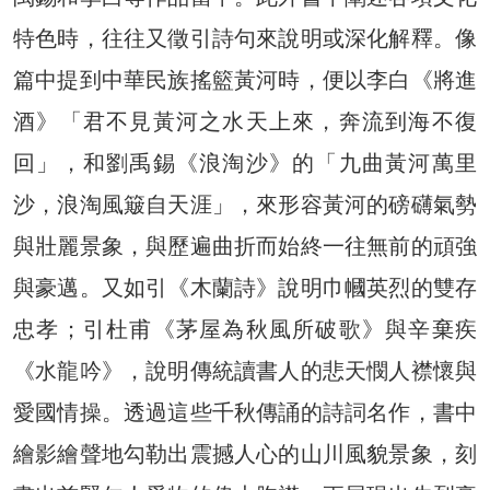
特色時，往往又徵引詩句來說明或深化解釋。像
篇中提到中華民族搖籃黃河時，便以李白《將進
酒》「君不見黃河之水天上來，奔流到海不復
回」，和劉禹錫《浪淘沙》的「九曲黃河萬里
沙，浪淘風簸自天涯」，來形容黃河的磅礴氣勢
與壯麗景象，與歷遍曲折而始終一往無前的頑強
與豪邁。又如引《木蘭詩》說明巾幗英烈的雙存
忠孝；引杜甫《茅屋為秋風所破歌》與辛棄疾
《水龍吟》，說明傳統讀書人的悲天憫人襟懷與
愛國情操。透過這些千秋傳誦的詩詞名作，書中
繪影繪聲地勾勒出震撼人心的山川風貌景象，刻