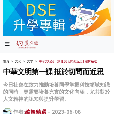
政局
教育
文化
財經
首頁
文化
文學
中華文明第一課 抵於切問而近思 | 編輯精選
生活
中華文明第一課 抵於切問而近思
健康
今日社會在致力推動培養同學掌握科技領域知識
商業
的同時，更需要培養充實的文化內涵，尤其對於
人文精神的認知與提升學習。
科技
影片
作者:
編輯精選
- 2023-06-08