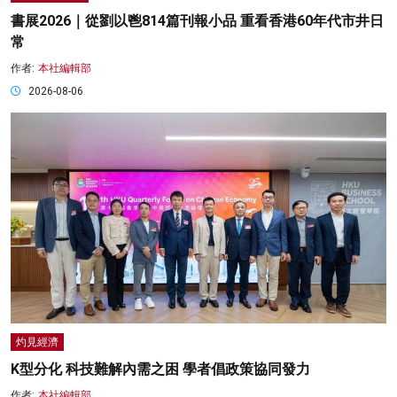
書展2026｜從劉以鬯814篇刊報小品 重看香港60年代市井日
常
作者:
本社編輯部
2026-08-06
灼見經濟
K型分化 科技難解內需之困 學者倡政策協同發力
作者:
本社編輯部