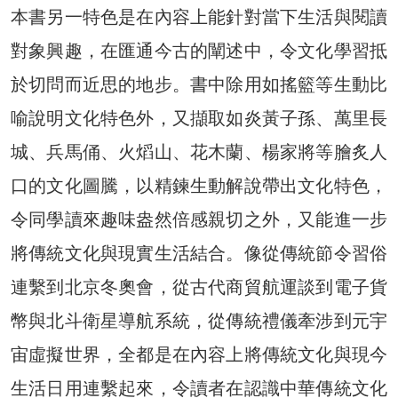
本書另一特色是在內容上能針對當下生活與閱讀
對象興趣，在匯通今古的闡述中，令文化學習抵
於切問而近思的地步。書中除用如搖籃等生動比
喻說明文化特色外，又擷取如炎黃子孫、萬里長
城、兵馬俑、火熖山、花木蘭、楊家將等膾炙人
口的文化圖騰，以精鍊生動解說帶出文化特色，
令同學讀來趣味盎然倍感親切之外，又能進一步
將傳統文化與現實生活結合。像從傳統節令習俗
連繫到北京冬奧會，從古代商貿航運談到電子貨
幣與北斗衛星導航系統，從傳統禮儀牽涉到元宇
宙虛擬世界，全都是在內容上將傳統文化與現今
生活日用連繫起來，令讀者在認識中華傳統文化