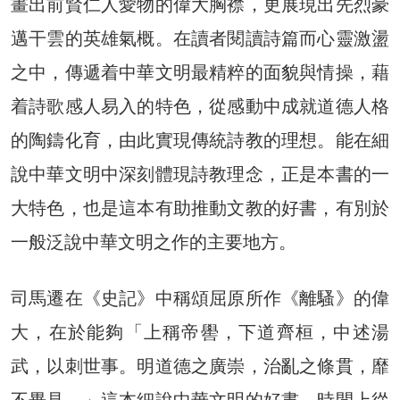
畫出前賢仁人愛物的偉大胸襟，更展現出先烈豪
邁干雲的英雄氣概。在讀者閱讀詩篇而心靈激盪
之中，傳遞着中華文明最精粹的面貌與情操，藉
着詩歌感人易入的特色，從感動中成就道德人格
的陶鑄化育，由此實現傳統詩教的理想。能在細
說中華文明中深刻體現詩教理念，正是本書的一
大特色，也是這本有助推動文教的好書，有別於
一般泛說中華文明之作的主要地方。
司馬遷在《史記》中稱頌屈原所作《離騷》的偉
大，在於能夠「上稱帝嚳，下道齊桓，中述湯
武，以刺世事。明道德之廣崇，治亂之條貫，靡
不畢見。」這本細說中華文明的好書，時間上從