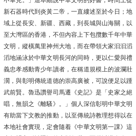
新石器時代到炎黃二帝，一直縷述至於今日；地
域上從長安、新疆、西藏，到長城與山海關，以
至大灣區的香港，不但內容上下包攬數千年中華
文明，縱橫萬里神州大地，而在帶領大家汩汩滔
滔地涵泳於中華文明長河的同時，更以仁愛與禮
義忠孝感動青少年讀者，在稱道規模上的波瀾壯
濶，與彰明傳統道德的崇高廣被，可說便足以踵
武前賢。魯迅讚譽司馬遷《史記》是「史家之絕
唱，無韻之《離騷》。」個人深信彰明中華文明
有助當下文教的推動，以至傳統詩教理想得以在
本地社會實現，定會隨着《中華文明第一課》這