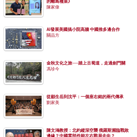
的離島種菜》
陳家偉
AI發展美國搞小院高牆 中國推多邊合作
關品方
金秋文化之旅──踏上古蜀道，走過劍門關
馮珍今
從顧生岳到沈平：一個座右銘的兩代傳承
劉家美
陳文鴻教授：北約縱深空襲 俄羅斯瀕臨戰敗
邊緣？中國零部件能左右戰局走向？