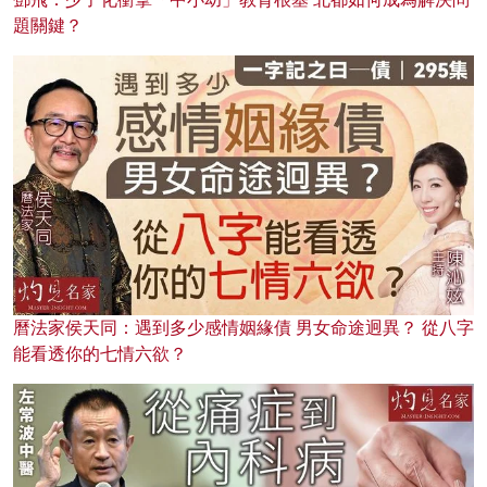
題關鍵？
曆法家侯天同：遇到多少感情姻緣債 男女命途迥異？ 從八字
能看透你的七情六欲？