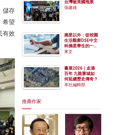
台灣被美國拖累
張建雄
」儲存
，希望
民有效
摘星以外：從校園
生活觀察DSE中文
科摘星學生的一點
特質
來文
書展2026｜走過
百年 九龍寨城如
何延續歷史傳奇？
本社編輯部
推薦作家