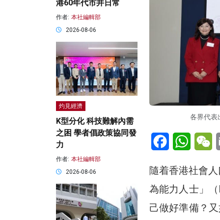
港60年代市井日常
作者:
本社編輯部
2026-08-06
灼見經濟
各界代表
K型分化 科技難解內需
之困 學者倡政策協同發
Facebook
WhatsA
W
力
作者:
本社編輯部
隨着香港社會人
2026-08-06
為能力人士」（
己做好準備？又