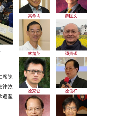
高希均
蔣匡文
。
林超英
譚寶碩
主席陳
法律效
徐家健
徐俊祥
承遺產