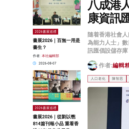
八成港
康資訊
2026書展巡禮
隨着香港社會人
書展2026｜百無一用是
為能力人士」數
書生？
訊匯倡設儲存庫
作者:
本社編輯部
2026-08-07
作者:
編輯
人口老化
陳智思
2026書展巡禮
書展2026｜從劉以鬯
814篇刊報小品 重看香