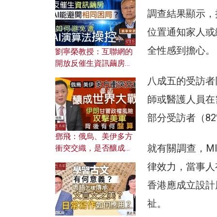
調查結果顯示，
位置通知家人或
全性感到擔心。
劉寧榮教授：互聯網的
開放反催生資訊繭房，
AI能避開相同困局？如
八成五的受訪者
何避免遭AI演算法操
師或醫護人員在
控？
部分受訪者（8
鄧飛：俄烏、美伊多方
就有關調查，M
衝突交織，是否釀成世
界大戰？ 伊朗甘冒政權
律效力，當事人
風險攻擊美軍，背後有
何盤算？
香港應成立設計
祉。