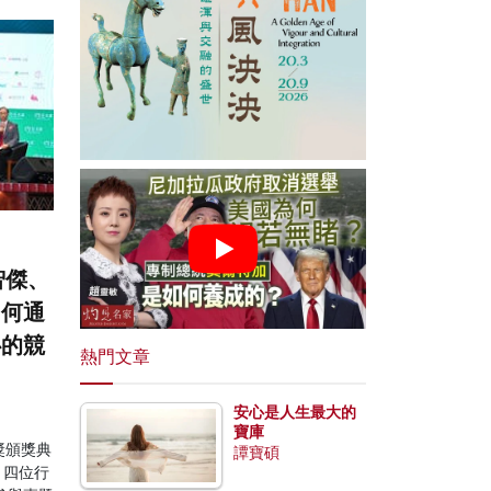
智傑、
如何通
心的競
熱門文章
安心是人生最大的
寶庫
獎頒獎典
譚寶碩
，四位行