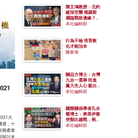
陳文鴻教授：北約
縱深空襲 俄羅斯
瀕臨戰敗邊緣？中
國零部件能左右戰
本社編輯部
局走向？
行為不檢 培育教
化才能治本
陳家偉
關品方博士：台灣
九合一選舉 民進
黨大失人心 藍白
21
合作有望拿下七成
本社編輯部
以上縣市？
國際關係學者孔永
樂博士：將美伊衝
021大
突類比越戰，兩者
機遇，十
有何異同？中國崛
本社編輯部
新興產業
起能否為全球格局
發揮穩定效用？
同探討未