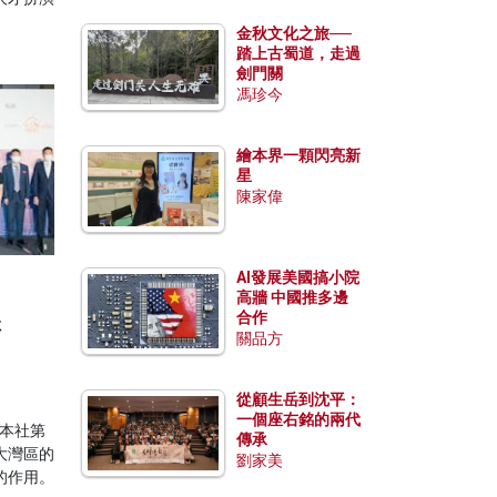
金秋文化之旅──
踏上古蜀道，走過
劍門關
馮珍今
繪本界一顆閃亮新
星
陳家偉
AI發展美國搞小院
高牆 中國推多邊
合作
輯
關品方
從顧生岳到沈平：
一個座右銘的兩代
與本社第
傳承
大灣區的
劉家美
的作用。