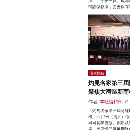
加。「平安三寶」成為
倡設儲存庫，妥善保存
名家觀點
灼見名家第三屆
聚焦大灣區新商
作者:
本社編輯部
「灼見名家第三屆財經峰
機」5月7日（周五）
司司長陳茂波、創新及
席，因疫情三度延期終