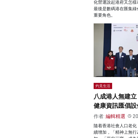
化營運說起港府又怎樣
最後是數碼港在匯集綠
重要角色。
灼見生活
八成港人無建立
健康資訊匯倡設
作者:
編輯精選
20
隨着香港社會人口老化
續增加，「精神上無行