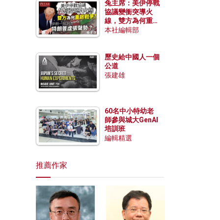
兔主席：美伊停戰
協議變衝突導火
線，雙方為何重啟
戰爭？伊朗一早洞
本社編輯部
悉特朗普虛張聲
勢？
歷史給中國人一個
公道
張建雄
60名中小特幼老
師參與城大GenAI
培訓班
編輯精選
推薦作家