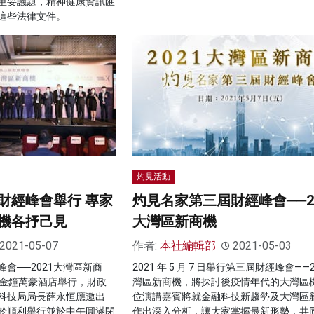
重要議題，精神健康資訊匯
這些法律文件。
灼見活動
財經峰會舉行 專家
灼見名家第三屆財經峰會──20
機各抒己見
大灣區新商機
2021-05-07
作者:
本社編輯部
2021-05-03
會──2021大灣區新商
2021 年 5 月 7 日舉行第三屆財經峰會——2
假金鐘萬豪酒店舉行，財政
灣區新商機，將探討後疫情年代的大灣區
科技局局長薛永恒應邀出
位演講嘉賓將就金融科技新趨勢及大灣區
於順利舉行並於中午圓滿閉
作出深入分析，讓大家掌握最新形勢，共