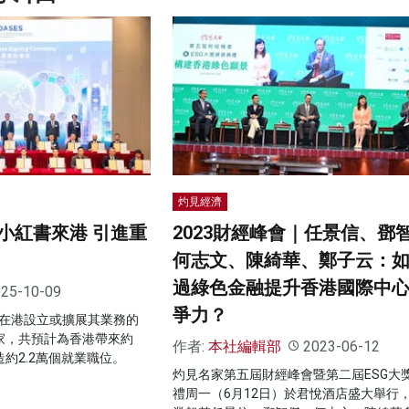
灼見經濟
小紅書來港 引進重
2023財經峰會｜任景信、鄧
何志文、陳綺華、鄭子云：
過綠色金融提升香港國際中
25-10-09
爭力？
，在港設立或擴展其業務的
0家，共預計為香港帶來約
作者:
本社編輯部
2023-06-12
造約2.2萬個就業職位。
灼見名家第五屆財經峰會暨第二屆ESG大
禮周一（6月12日）於君悅酒店盛大舉行