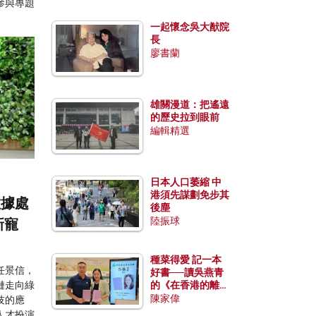
參與專題
一起懷念吳大猷院
長
廖書蘭
雄關漫道：把遙遠
的歷史拉到眼前
編輯精選
日本人口萎縮 中
港須先謀劃免步其
數據處
後塵
陸振球
新寵
種菜得愛 記一本
任景信，
好書──讀吳燕青
鏈走向綠
的《在香港的離島
種菜》
陳家偉
技的應
人才扮演