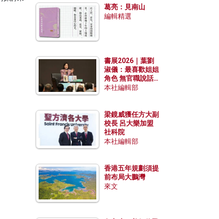
葛亮：見南山
編輯精選
書展2026｜葉劉
淑儀：最喜歡姐姐
角色 無官職說話
包袱少
本社編輯部
梁鏡威獲任方大副
校長 呂大樂加盟
社科院
本社編輯部
香港五年規劃須提
前布局大鵬灣
來文