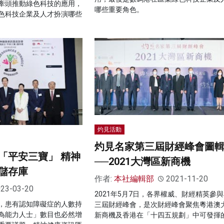
牽頭推動綠色科技的應用，
哪些重要角色。
色科技企業及人才扮演哪些
灼見活動
灼見名家第三屆財經峰會圖
「平安三寶」 精神
──2021大灣區新商機
儲存庫
作者:
本社編輯部
2021-11-20
23-03-20
2021年5月7日，各界權威、財經精英參
，患有認知障礙症的人數持
三屆財經峰會，是次財經峰會聚焦粵港澳
為能力人士」數目也必然增
新商機及香港在「十四五規劃」中可發揮