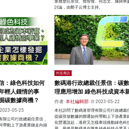
業翹楚任景信、鄧智傑、何志文、陳綺華
討論，由鄭子云博士主持。
灼見專訪
景信：綠色科技如何
數碼港行政總裁任景信：碳
年輕人鍾情的事
理應用增加 綠色科技成資本
掘碳數據商機？
作者:
本社編輯部
2023-05-22
2023-05-25
本社訪問了數碼港管理有限公司行政總裁
從碳排放數據的聯通如何帶動上下游產業
有限公司行政總裁任景信，
化營運說起，港府又怎樣牽頭推動綠色科
何帶動上下游產業鏈走向綠
用，最後是數碼港在匯集綠色科技企業及