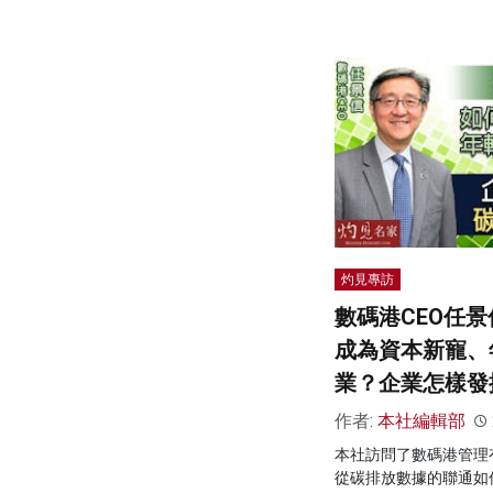
灼見專訪
數碼港CEO任
成為資本新寵、
業？企業怎樣發
作者:
本社編輯部
本社訪問了數碼港管理
從碳排放數據的聯通如