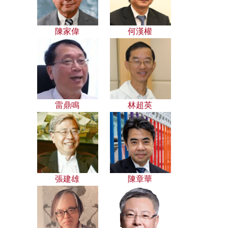
陳家偉
何漢權
雷鼎鳴
林超英
張建雄
陳章華