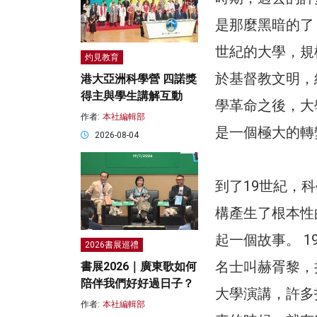
是那麼黑暗的了
世紀的大學，規
灼見教育
於基督教文明，
港大亞洲科學營 四諾獎
得主與學生講解互動
學革命之後，大
作者:
本社編輯部
是一個極大的轉
2026-08-04
到了19世紀，
構產生了根本性
起一個故事。 
2026書展巡禮
名士叫赫胥黎，
書展2026｜廣東歌如何
陪伴我們好好過日子？
大學演講，許多
作者:
本社編輯部