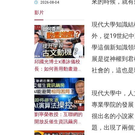
來的時候，就有
2026-08-04
影片
現代大學知識結
外，從19世紀中
學這個新知識領
展是從神權到君
邱國光博士x潘詠儀校
長：如何善用動畫遊戲
社會的，這也是
提升學習古文動機？
現代大學中，人
專業學院的發展
劉寧榮教授：互聯網的
很出名的小說家
開放反催生資訊繭房，
題，出現了兩個
AI能避開相同困局？如