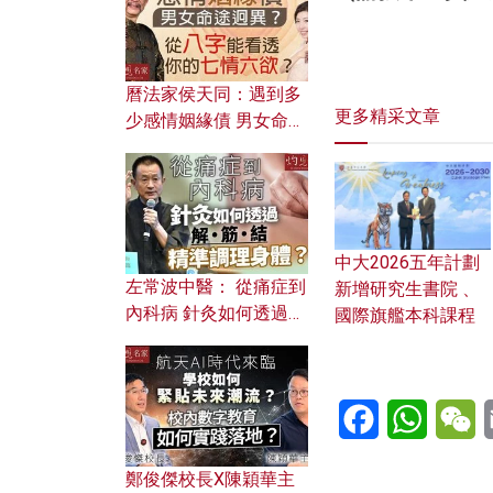
曆法家侯天同：遇到多
更多精采文章
少感情姻緣債 男女命途
迥異？ 從八字能看透你
的七情六欲？
中大2026五年計劃
左常波中醫： 從痛症到
新增研究生書院 、
內科病 針灸如何透過解
國際旗艦本科課程
筋結 精準調理身體？
Facebook
WhatsA
W
鄭俊傑校長X陳穎華主