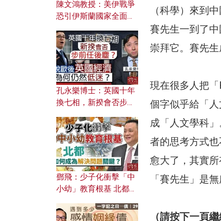
陳文鴻教授：美伊戰爭
（科學）來到中
恐引伊斯蘭國家全面反
撲？ 俄羅斯欲聯合伊朗
賽先生一到了中
對付北約美國？
崇拜它。賽先生
現在很多人把「H
孔永樂博士：英國十年
換七相，新揆會否步前
個字似乎給「人
任後塵？脫歐後英國經
成「人文學科」
濟為何仍然低迷？
者的思考方式也
愈大了，其實所
鄧飛：少子化衝擊「中
「賽先生」是無
小幼」教育根基 北都如
何成為解決問題關鍵？
（請按下一頁繼