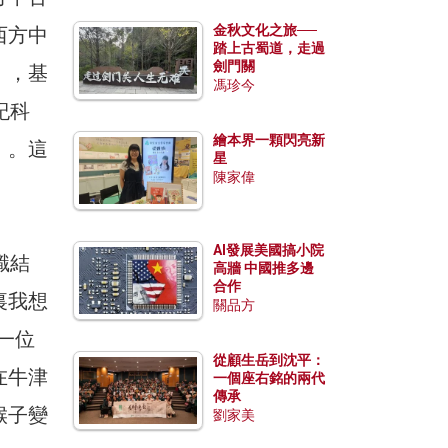
金秋文化之旅──
西方中
踏上古蜀道，走過
劍門關
」，基
馮珍今
紀科
繪本界一顆閃亮新
」。這
星
陳家偉
AI發展美國搞小院
識結
高牆 中國推多邊
合作
裏我想
關品方
一位
從顧生岳到沈平：
在牛津
一個座右銘的兩代
傳承
猴子變
劉家美