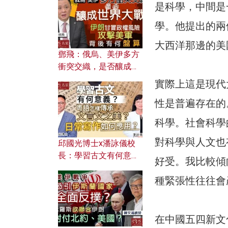
何避免遭AI演算法操
是科學，中間是
控？
學。他提出的兩
大西洋那邊的美
鄧飛：俄烏、美伊多方
衝突交織，是否釀成世
界大戰？ 伊朗甘冒政權
實際上這是現代
風險攻擊美軍，背後有
性是普遍存在的
何盤算？
科學。社會科學
對科學與人文也
邱國光博士x潘詠儀校
長：學習古文有何意
好受。我比較傾
義？ 粵語怎樣傳承文言
種緊張性往往會
文之美？ 日常寫作如何
應用？
在中國五四新文