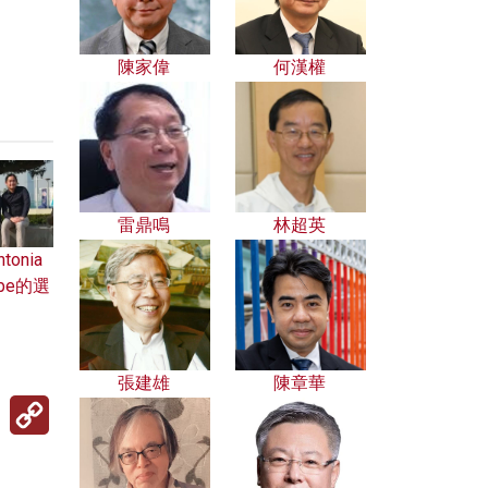
陳家偉
何漢權
雷鼎鳴
林超英
onia
be的選
張建雄
陳章華
Copy
Link