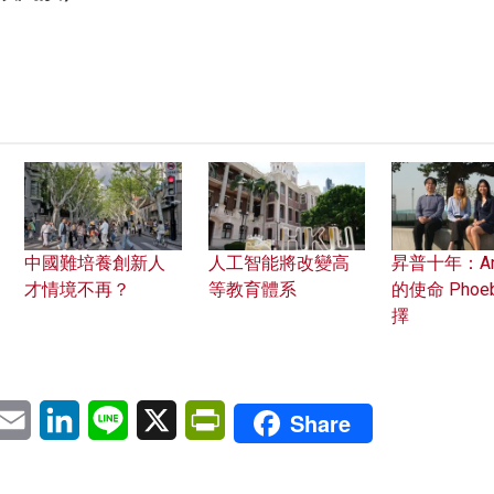
中國難培養創新人
人工智能將改變高
昇普十年：Ant
才情境不再？
等教育體系
的使命 Phoe
擇
pp
eChat
Email
LinkedIn
Line
X
PrintFriendly
Share