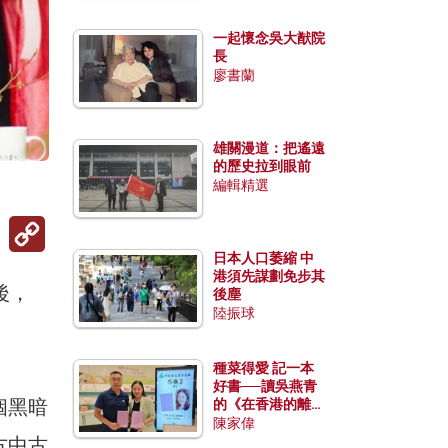
一起懷念吳大猷院
長
廖書蘭
雄關漫道：把遙遠
的歷史拉到眼前
編輯精選
Copy
Link
日本人口萎縮 中
港須先謀劃免步其
後，
後塵
陸振球
種菜得愛 記一本
好書──讀吳燕青
個黑暗
的《在香港的離島
種菜》
陳家偉
方中古