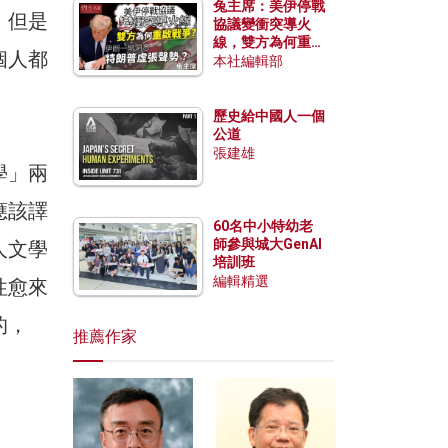
兔主席：美伊停戰
，但是
協議變衝突導火
線，雙方為何重啟
個人都
戰爭？伊朗一早洞
本社編輯部
悉特朗普虛張聲
。
勢？
歷史給中國人一個
公道
張建雄
學」兩
應該譯
60名中小特幼老
師參與城大GenAI
人文學
培訓班
編輯精選
性愈來
的，
推薦作家