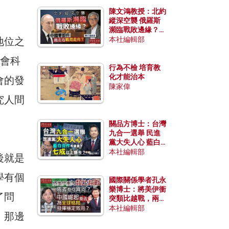
陳文鴻教授：北約
縱深空襲 俄羅斯
瀕臨戰敗邊緣？中
國零部件能左右戰
地位之
本社編輯部
局走向？
社會科
行為不檢 培育教
化才能治本
會的發
陳家偉
究人間
關品方博士：台灣
九合一選舉 民進
黨大失人心 藍白
合作有望拿下七成
本社編輯部
後就是
以上縣市？
學有個
國際關係學者孔永
樂博士：將美伊衝
了問
突類比越戰，兩者
有何異同？中國崛
本社編輯部
，那邊
起能否為全球格局
發揮穩定效用？