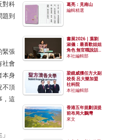
反對科
葛亮：見南山
編輯精選
問題到
書展2026｜葉劉
淑儀：最喜歡姐姐
角色 無官職說話
的緊張
包袱少
本社編輯部
有社會
梁鏡威獲任方大副
者本身
校長 呂大樂加盟
社科院
況不頂
本社編輯部
事，這
香港五年規劃須提
前布局大鵬灣
來文
生」