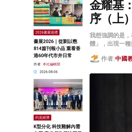
金耀基
序（上
2026書展巡禮
我想強調的是，
書展2026｜從劉以鬯
體」，出現一種
814篇刊報小品 重看香
港60年代市井日常
作者:
中國
作者:
本社編輯部
2026-08-06
灼見經濟
K型分化 科技難解內需