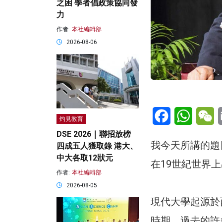
之困 學者倡政策協同發
力
作者:
本社編輯部
2026-08-06
Facebook
WhatsA
W
灼見教育
DSE 2026｜聯招放榜
我今天所講的題
四成五人獲取錄 港大、
中大各取12狀元
在19世紀世界
作者:
本社編輯部
2026-08-05
現代大學起源於
時期，過去的許