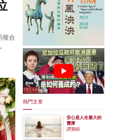
位
的複合
。
熱門文章
安心是人生最大的
寶庫
譚寶碩