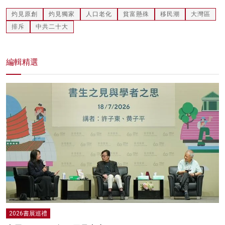
灼見原創
灼見獨家
人口老化
貧富懸殊
移民潮
大灣區
排斥
中共二十大
編輯精選
2026書展巡禮