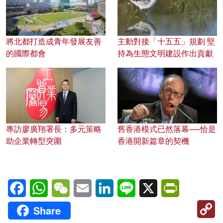
將北都打造成青年發展友善
主動對接「十五五」規劃 堅
的國際都會
持為生態文明建設作出貢獻
專訪廖廣翔署長：多元策略
舊香港模式已然落幕──恰是
助企業轉型突圍
香港開新篇章的契機
Facebook
WhatsApp
WeChat
Email
LinkedIn
Line
X
PrintFriendl
C
Share
Li