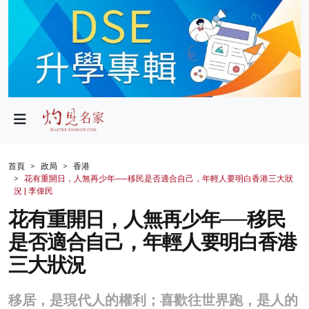
政局
教育
文化
財經
首頁
政局
香港
花有重開日，人無再少年──移民是否適合自己，年輕人要明白香港三大狀
生活
況 | 李偉民
花有重開日，人無再少年──移民
健康
是否適合自己，年輕人要明白香港
商業
三大狀況
科技
移居，是現代人的權利；喜歡往世界跑，是人的
影片