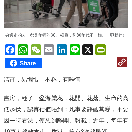
身邊走的人，都是年輕的30、40歲，和80年代不一樣。（亞新社）
Facebook
WhatsApp
WeChat
Email
LinkedIn
Line
X
PrintFriendl
C
Share
Li
清宵，易惆悵，不必，有離情。
書房，種了一盆海棠花，花開、花落。生命的高
低起伏，認真估佢唔到；凡事要靜觀其變，不要
因一時看法，便想到離開。報載：近年，每年有
10萬人移離本市。香港，曾有3次移民潮。