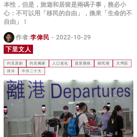
本性，但是，旅遊和居留是兩碼子事，務必小
名家榜
心：不可以用「移民的自由」，換來「生命的不
灼見活動
自由」！
關於我們
作者:
李偉民
- 2022-10-29
下里文人
灼見原創
灼見獨家
人口老化
貧富懸殊
移民潮
大灣區
排斥
中共二十大