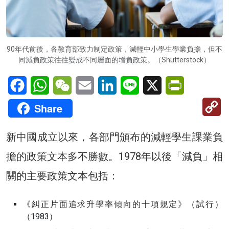
90年代前後，各教育部致力制定政策，減輕中小學生學業負擔，但不
同減負政策往往變成不同層面的增負政策。（Shutterstock）
Facebook
WhatsApp
WeChat
Email
LinkedIn
Line
X
PrintFriendl
C
Share
Li
新中國成立以來，各部門頒布的減輕學生課業負
擔的政策文本多不勝數。1978年以後「減負」相
關的主要政策文本包括：
《糾正片面追求升學率傾向的十項規定》（試行）
（1983）