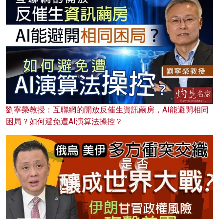
劉寧榮教授：互聯網的開放反催生資訊繭房，AI能避開相同
困局？如何避免遭AI演算法操控？