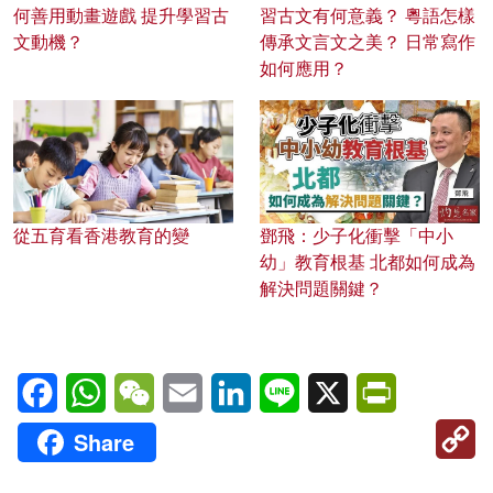
何善用動畫遊戲 提升學習古
習古文有何意義？ 粵語怎樣
文動機？
傳承文言文之美？ 日常寫作
如何應用？
從五育看香港教育的變
鄧飛：少子化衝擊「中小
幼」教育根基 北都如何成為
解決問題關鍵？
Facebook
WhatsApp
WeChat
Email
LinkedIn
Line
X
PrintFriendl
C
Share
Li