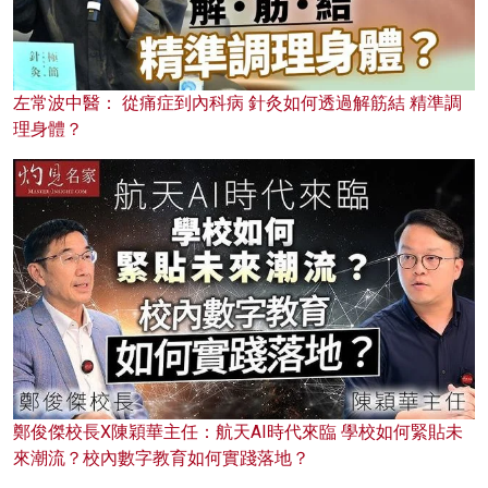
左常波中醫： 從痛症到內科病 針灸如何透過解筋結 精準調
理身體？
鄭俊傑校長X陳穎華主任：航天AI時代來臨 學校如何緊貼未
來潮流？校內數字教育如何實踐落地？