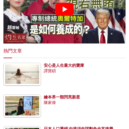
熱門文章
安心是人生最大的寶庫
譚寶碩
繪本界一顆閃亮新星
陳家偉
日本人口萎縮 中港須先謀劃免步其後塵