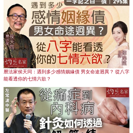
曆法家侯天同：遇到多少感情姻緣債 男女命途迥異？ 從八字
能看透你的七情六欲？