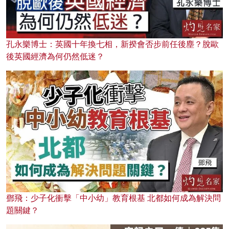
孔永樂博士：英國十年換七相，新揆會否步前任後塵？脫歐
後英國經濟為何仍然低迷？
鄧飛：少子化衝擊「中小幼」教育根基 北都如何成為解決問
題關鍵？