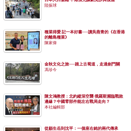
陸振球
種菜得愛 記一本好書──讀吳燕青的《在香港
的離島種菜》
陳家偉
金秋文化之旅──踏上古蜀道，走過劍門關
馮珍今
陳文鴻教授：北約縱深空襲 俄羅斯瀕臨戰敗
邊緣？中國零部件能左右戰局走向？
本社編輯部
從顧生岳到沈平：一個座右銘的兩代傳承