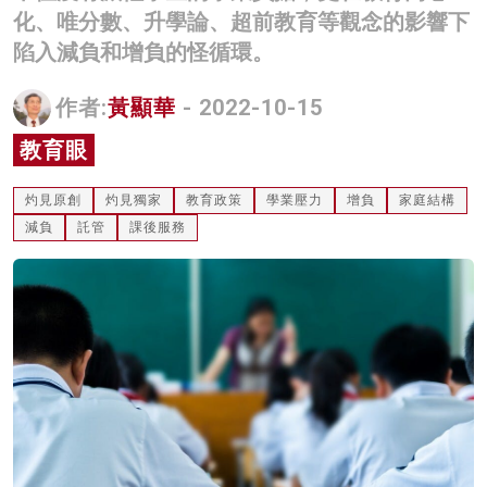
化、唯分數、升學論、超前教育等觀念的影響下
名家榜
陷入減負和增負的怪循環。
灼見活動
作者:
黃顯華
- 2022-10-15
關於我們
教育眼
灼見原創
灼見獨家
教育政策
學業壓力
增負
家庭結構
減負
託管
課後服務