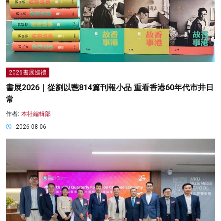
2026書展巡禮
書展2026｜從劉以鬯814篇刊報小品 重看香港60年代市井日
常
作者:
本社編輯部
2026-08-06