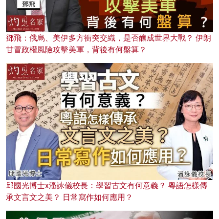
鄧飛：俄烏、美伊多方衝突交織，是否釀成世界大戰？ 伊朗
甘冒政權風險攻擊美軍，背後有何盤算？
邱國光博士x潘詠儀校長：學習古文有何意義？ 粵語怎樣傳
承文言文之美？ 日常寫作如何應用？