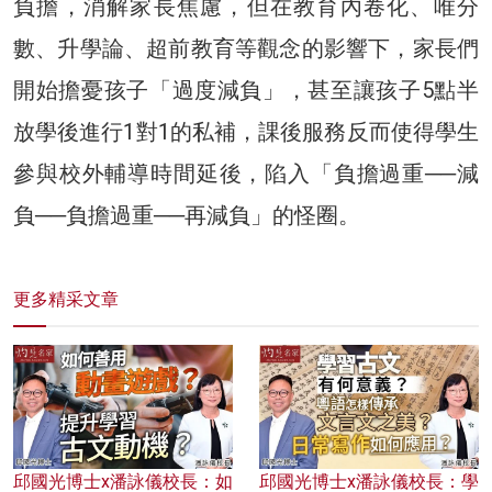
負擔，消解家長焦慮，但在教育內卷化、唯分
數、升學論、超前教育等觀念的影響下，家長們
開始擔憂孩子「過度減負」，甚至讓孩子5點半
放學後進行1對1的私補，課後服務反而使得學生
參與校外輔導時間延後，陷入「負擔過重──減
負──負擔過重──再減負」的怪圈。
更多精采文章
邱國光博士x潘詠儀校長：如
邱國光博士x潘詠儀校長：學