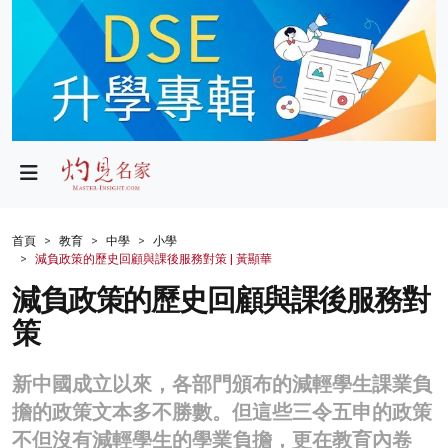
政局
教育
文化
財經
首頁
教育
中學
小學
減負政策的歷史回顧與課後服務對策 | 黃顯華
生活
減負政策的歷史回顧與課後服務對
健康
策
商業
新中國成立以來，各部門頒布的減輕學生課業負
科技
擔的政策文本多不勝數。但這些三令五申的政策
影片
不但沒有減輕學生的學業負擔，更在教育內卷