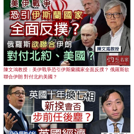
陳文鴻教授：美伊戰爭恐引伊斯蘭國家全面反撲？ 俄羅斯欲
聯合伊朗 對付北約美國？