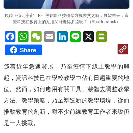
現時正值元宇宙、NFT等創新科技概念方興未艾之時，展望未來，這
些科技在教育上的應用又能走得多遠呢？（Shutterstock）
Facebook
WhatsApp
WeChat
Email
LinkedIn
Line
X
PrintFriendl
C
Share
Li
隨着近年急速發展，乃至疫情下線上教學的興
起，資訊科技已在學校教學中佔有日趨重要的地
位。然而，如何應用有關工具、載體去調整教學
方法、教學策略，乃至塑造新的教學環境，從而
推動教育的創新，對不少前線教育工作者來說仍
是一大挑戰。