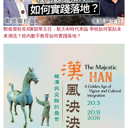
鄭俊傑校長X陳穎華主任：航天AI時代來臨 學校如何緊貼未
來潮流？校內數字教育如何實踐落地？