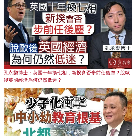
孔永樂博士：英國十年換七相，新揆會否步前任後塵？脫歐
後英國經濟為何仍然低迷？