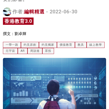
名家榜
作者:
編輯精選
- 2022-06-30
灼見活動
香港教育3.0
關於我們
撰文：劉卓輝
一帶一路
灼見原創
灼見獨家
價值教育
教具
線上教學
元宇宙
AR
周頴進
眾投