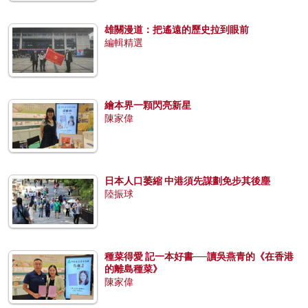
雄關漫道：把遙遠的歷史拉到眼前
編輯精選
繪本界一顆閃亮新星
陳家偉
日本人口萎縮 中港須先謀劃免步其後塵
陸振球
種菜得愛 記一本好書──讀吳燕青的《在香港
的離島種菜》
陳家偉