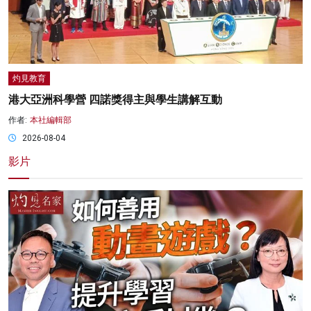
灼見教育
港大亞洲科學營 四諾獎得主與學生講解互動
作者:
本社編輯部
2026-08-04
影片