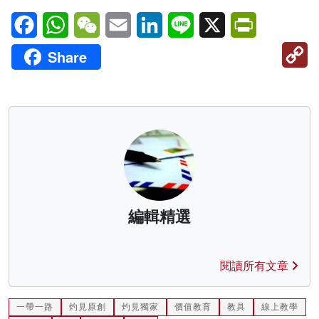
Facebook
WhatsApp
WeChat
Email
LinkedIn
Line
X
PrintFriendl
C
Share
Li
編輯精選
閱讀所有文章
一帶一路
灼見原創
灼見獨家
價值教育
教具
線上教學