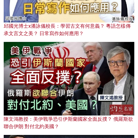
邱國光博士x潘詠儀校長：學習古文有何意義？ 粵語怎樣傳
承文言文之美？ 日常寫作如何應用？
陳文鴻教授：美伊戰爭恐引伊斯蘭國家全面反撲？ 俄羅斯欲
聯合伊朗 對付北約美國？