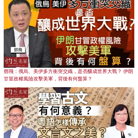
鄧飛：俄烏、美伊多方衝突交織，是否釀成世界大戰？ 伊朗
甘冒政權風險攻擊美軍，背後有何盤算？