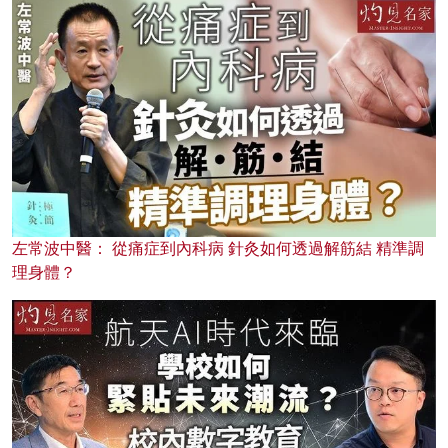
左常波中醫： 從痛症到內科病 針灸如何透過解筋結 精準調
理身體？