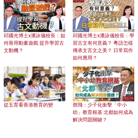
邱國光博士x潘詠儀校長：如
邱國光博士x潘詠儀校長：學
何善用動畫遊戲 提升學習古
習古文有何意義？ 粵語怎樣
文動機？
傳承文言文之美？ 日常寫作
如何應用？
從五育看香港教育的變
鄧飛：少子化衝擊「中小
幼」教育根基 北都如何成為
解決問題關鍵？