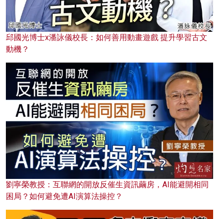
邱國光博士x潘詠儀校長：如何善用動畫遊戲 提升學習古文
動機？
劉寧榮教授：互聯網的開放反催生資訊繭房，AI能避開相同
困局？如何避免遭AI演算法操控？