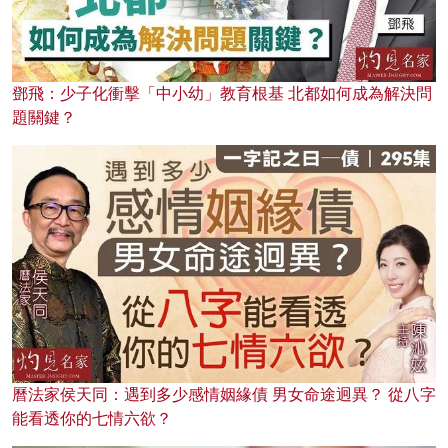
鄧飛：少子化衝擊「中小幼」教育根基 北都如何成為解決問
題關鍵？
曆法家侯天同：遇到多少感情姻緣債 男女命途迥異？ 從八字
能看透你的七情六欲？