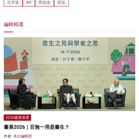
元宇宙
AR
周頴進
眾投
編輯精選
2026書展巡禮
書展2026｜百無一用是書生？
作者:
本社編輯部