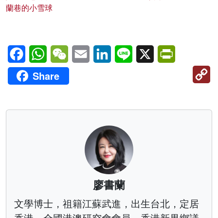
蘭巷的小雪球
Facebook
WhatsApp
WeChat
Email
LinkedIn
Line
X
PrintFriendl
C
Share
Li
廖書蘭
文學博士，祖籍江蘇武進，出生台北，定居