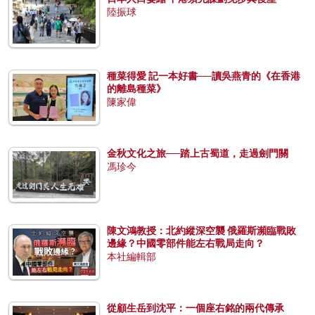
陸振球
種菜得愛 記一本好書──讀吳燕青的《在香港
的離島種菜》
陳家偉
金秋文化之旅──踏上古蜀道，走過劍門關
馮珍今
陳文鴻教授：北約縱深空襲 俄羅斯瀕臨戰敗
邊緣？中國零部件能左右戰局走向？
本社編輯部
從顧生岳到沈平：一個座右銘的兩代傳承