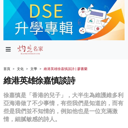
政局
教育
文化
財經
首頁
文化
文學
維港英雄徐嘉慎談詩 | 廖書蘭
生活
維港英雄徐嘉慎談詩
健康
徐嘉慎是「香港的兒子」，大半生為維護維多利
商業
亞海港做了不少事情，有些我們是知道的，而有
些是我們並不知情的，例如他也是一位充滿激
科技
情，細膩敏感的詩人。
影片