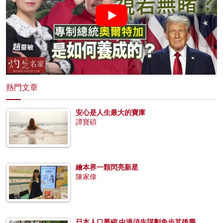
熱門文章
安心是人生最大的寶庫
譚寶碩
繪本界一顆閃亮新星
陳家偉
日本人口萎縮 中港須先謀劃免步其後塵