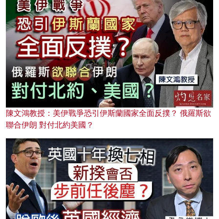
陳文鴻教授：美伊戰爭恐引伊斯蘭國家全面反撲？ 俄羅斯欲
聯合伊朗 對付北約美國？