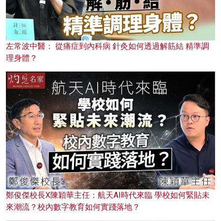
左常波中醫： 從痛症到內科病 針灸如何透過解筋結 精準調
理身體？
鄭俊傑校長X陳穎華主任：航天AI時代來臨 學校如何緊貼未
來潮流？校內數字教育如何實踐落地？