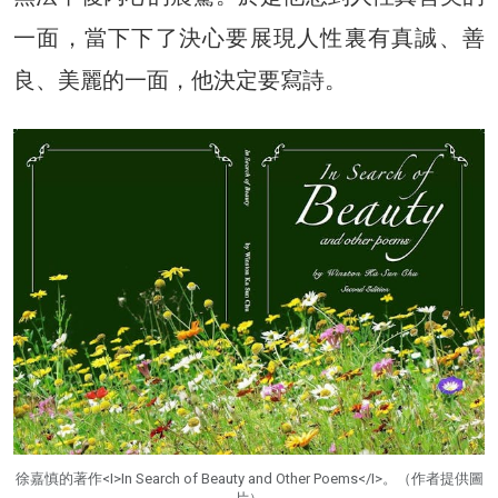
一面，當下下了決心要展現人性裏有真誠、善
良、美麗的一面，他決定要寫詩。
徐嘉慎的著作<I>In Search of Beauty and Other Poems</I>。（作者提供圖