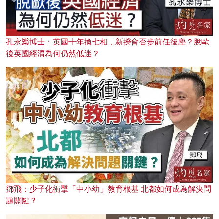
孔永樂博士：英國十年換七相，新揆會否步前任後塵？脫歐
後英國經濟為何仍然低迷？
鄧飛：少子化衝擊「中小幼」教育根基 北都如何成為解決問
題關鍵？