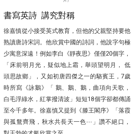
片）
書寫英詩 講究對稱
徐嘉慎從小接受英式教育，但他的父親堅持要他
熟讀唐詩宋詞。他欣賞中國的詩詞，他說字句極
少寓意深遠！例如李白《靜夜思》僅僅20個字，
「床前明月光，疑似地上霜，舉頭望明月， 低
頭思故鄉」，又如初唐四傑之一的駱賓王，7歲
時所寫《詠鵝》「 鵝、鵝、鵝，曲項向天歌，
白毛浮綠水，紅掌撥清波」短短18個字卻都傳誦
至今千多年。徐嘉慎又提到《滕王閣序》「落霞
與孤鶩齊飛，秋水共長天一色⋯」讚不絕口，
對王勃的才氣欣賞之至。