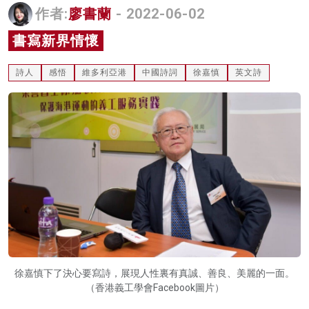
作者:
廖書蘭
- 2022-06-02
名家榜
書寫新界情懷
灼見活動
詩人
感悟
維多利亞港
中國詩詞
徐嘉慎
英文詩
關於我們
徐嘉慎下了決心要寫詩，展現人性裏有真誠、善良、美麗的一面。
（香港義工學會Facebook圖片）