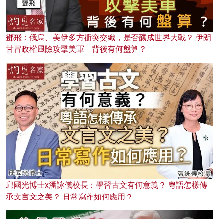
鄧飛：俄烏、美伊多方衝突交織，是否釀成世界大戰？ 伊朗
甘冒政權風險攻擊美軍，背後有何盤算？
邱國光博士x潘詠儀校長：學習古文有何意義？ 粵語怎樣傳
承文言文之美？ 日常寫作如何應用？