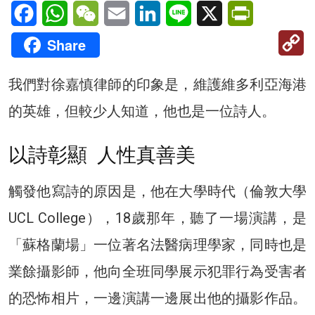
Facebook
WhatsApp
WeChat
Email
LinkedIn
Line
X
PrintFriendl
C
Share
Li
我們對徐嘉慎律師的印象是，維護維多利亞海港
的英雄，但較少人知道，他也是一位詩人。
以詩彰顯 人性真善美
觸發他寫詩的原因是，他在大學時代（倫敦大學
UCL College），18歲那年，聽了一場演講，是
「蘇格蘭場」一位著名法醫病理學家，同時也是
業餘攝影師，他向全班同學展示犯罪行為受害者
的恐怖相片，一邊演講一邊展出他的攝影作品。