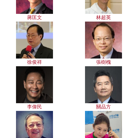
蔣匡文
林超英
徐俊祥
張樹槐
李偉民
關品方