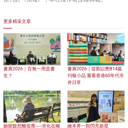
更多精采文章
書展2026｜百無一用是書
書展2026｜從劉以鬯814篇
生？
刊報小品 重看香港60年代市
井日常
她留餘想離俗塵──溶化在幽
繪本界一顆閃亮新星