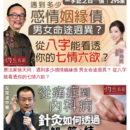
曆法家侯天同：遇到多少感情姻緣債 男女命途迥異？ 從八字
能看透你的七情六欲？