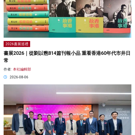
2026書展巡禮
書展2026｜從劉以鬯814篇刊報小品 重看香港60年代市井日
常
作者:
本社編輯部
2026-08-06