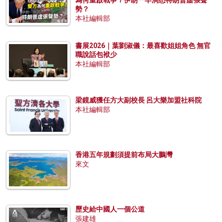
為何重啟戰爭？伊朗一早洞悉特朗普虛張聲
勢？
本社編輯部
書展2026｜葉劉淑儀：最喜歡姐姐角色 無官
職說話包袱少
本社編輯部
梁鏡威獲任方大副校長 呂大樂加盟社科院
本社編輯部
香港五年規劃須提前布局大鵬灣
來文
歷史給中國人一個公道
張建雄