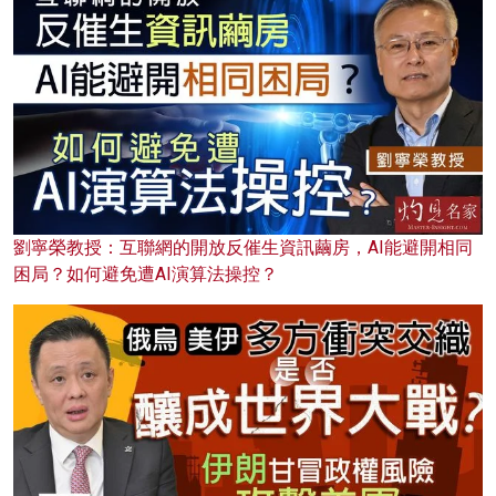
劉寧榮教授：互聯網的開放反催生資訊繭房，AI能避開相同
困局？如何避免遭AI演算法操控？