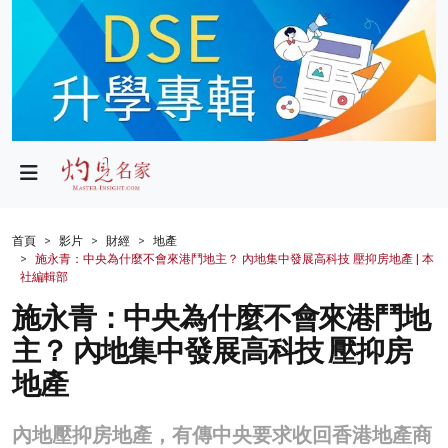
政局
教育
文化
財經
首頁
影片
財經
地產
施永青：中央為什麼不會來港鬥地主？ 內地集中發展高科技 壓抑房地產 | 本
生活
社編輯部
施永青：中央為什麼不會來港鬥地
健康
主？ 內地集中發展高科技 壓抑房
商業
地產
科技
內地壓抑房地產，有傳中央要求收回香港地產商
影片