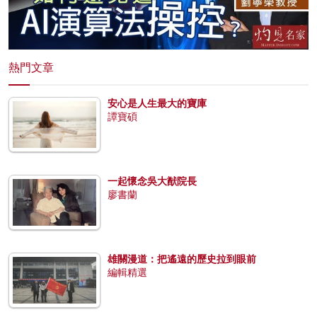
熱門文章
安心是人生最大的寶庫
譚寶碩
一起懷念吳大猷院長
廖書蘭
雄關漫道：把遙遠的歷史拉到眼前
編輯精選