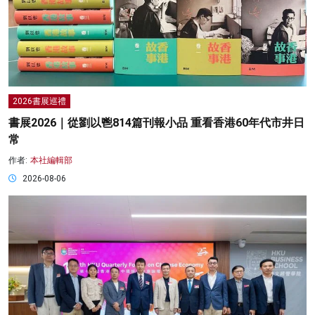
2026書展巡禮
書展2026｜從劉以鬯814篇刊報小品 重看香港60年代市井日
常
作者:
本社編輯部
2026-08-06