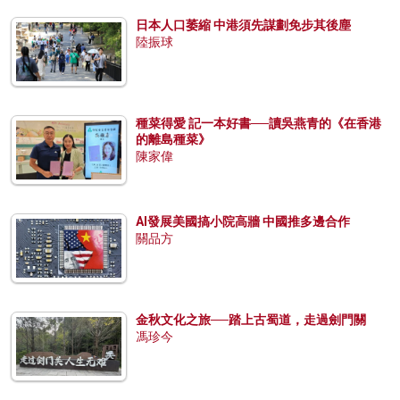
日本人口萎縮 中港須先謀劃免步其後塵
陸振球
種菜得愛 記一本好書──讀吳燕青的《在香港
的離島種菜》
陳家偉
AI發展美國搞小院高牆 中國推多邊合作
關品方
金秋文化之旅──踏上古蜀道，走過劍門關
馮珍今