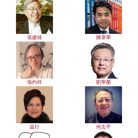
張建雄
陳章華
張灼祥
劉寧榮
益行
何志平