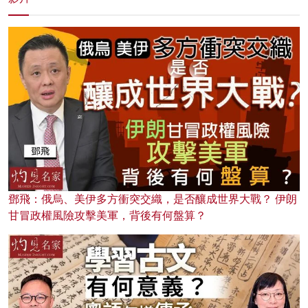
鄧飛：俄烏、美伊多方衝突交織，是否釀成世界大戰？ 伊朗
甘冒政權風險攻擊美軍，背後有何盤算？