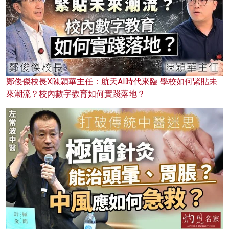
鄭俊傑校長X陳穎華主任：航天AI時代來臨 學校如何緊貼未
來潮流？校內數字教育如何實踐落地？