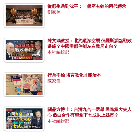
從顧生岳到沈平：一個座右銘的兩代傳承
劉家美
陳文鴻教授：北約縱深空襲 俄羅斯瀕臨戰敗
邊緣？中國零部件能左右戰局走向？
本社編輯部
行為不檢 培育教化才能治本
陳家偉
關品方博士：台灣九合一選舉 民進黨大失人
心 藍白合作有望拿下七成以上縣市？
本社編輯部