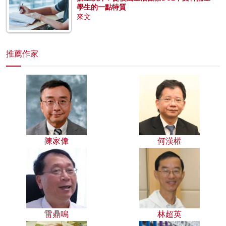
學生的一點特質
來文
推薦作家
陳家偉
何漢權
雷鼎鳴
林超英