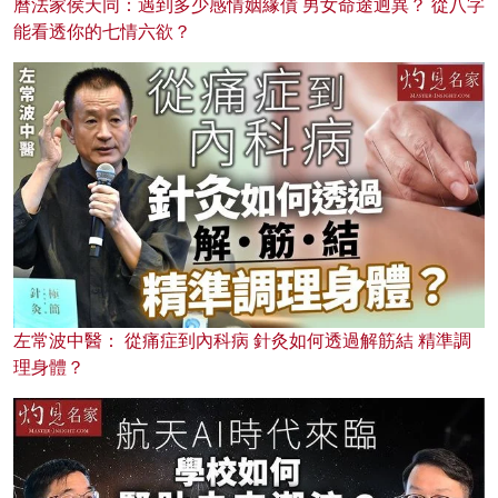
曆法家侯天同：遇到多少感情姻緣債 男女命途迥異？ 從八字
能看透你的七情六欲？
左常波中醫： 從痛症到內科病 針灸如何透過解筋結 精準調
理身體？