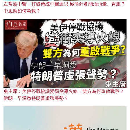
左常波中醫：打破傳統中醫迷思 極簡針灸能治頭暈、胃脹？
中風應如何急救？
兔主席：美伊停戰協議變衝突導火線，雙方為何重啟戰爭？
伊朗一早洞悉特朗普虛張聲勢？