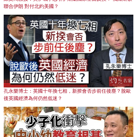
聯合伊朗 對付北約美國？
孔永樂博士：英國十年換七相，新揆會否步前任後塵？脫歐
後英國經濟為何仍然低迷？