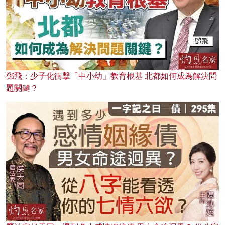
鄧飛：少子化衝擊「中小幼」教育根基 北都如何成為解決問
題關鍵？