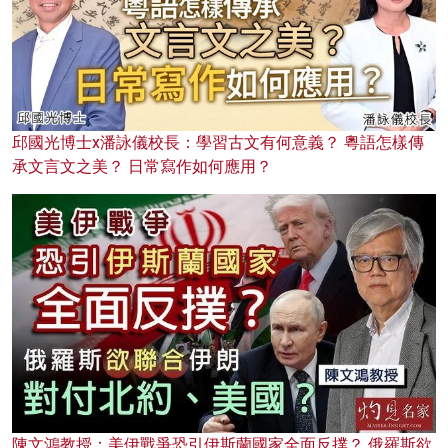
邱國光博士x潘詠儀校長：學習古文有何意義？ 粵語怎樣傳
承文言文之美？ 日常寫作如何應用？
陳文鴻教授：美伊戰爭恐引伊斯蘭國家全面反撲？ 俄羅斯欲