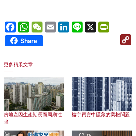
Facebook
WhatsApp
WeChat
Email
LinkedIn
Line
X
PrintFriendl
C
Share
Li
更多精采文章
房地產因生產期長而周期性
樓宇買賣中隱藏的業權問題
強