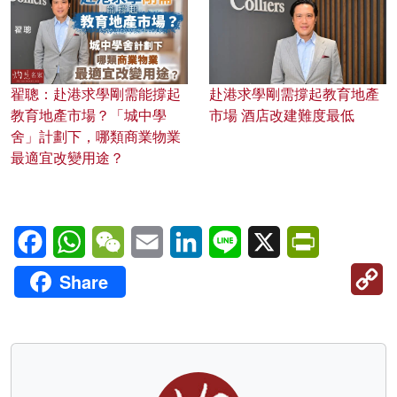
翟聰：赴港求學剛需能撐起
赴港求學剛需撐起教育地產
教育地產市場？「城中學
市場 酒店改建難度最低
舍」計劃下，哪類商業物業
最適宜改變用途？
Facebook
WhatsApp
WeChat
Email
LinkedIn
Line
X
PrintFriendl
C
Share
Li