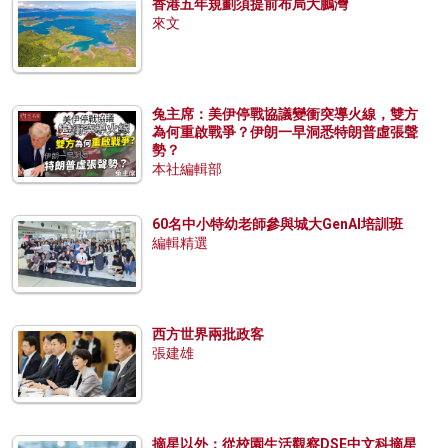
香港五年規劃須提前布局大鵬灣
來文
兔主席：美伊停戰協議變衝突導火線，雙方
為何重啟戰爭？伊朗一早洞悉特朗普虛張聲
勢？
本社編輯部
60名中小特幼老師參與城大GenAI培訓班
編輯精選
西方世界兩批政客
張建雄
摘星以外：從校園生活觀察DSE中文科摘星