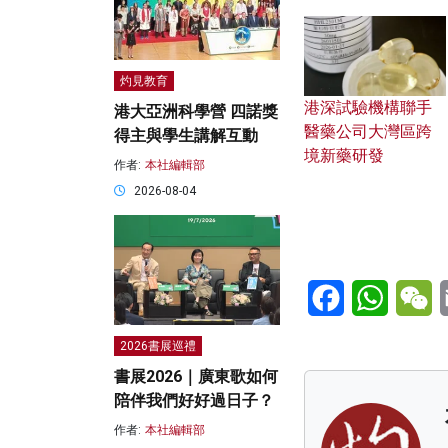
灼見教育
港深試驗機構聯手
港大亞洲科學營 四諾獎
醫藥公司大灣區跨
得主與學生講解互動
境新藥研發
作者:
本社編輯部
2026-08-04
Facebook
WhatsA
W
2026書展巡禮
書展2026｜廣東歌如何
陪伴我們好好過日子？
作者:
本社編輯部