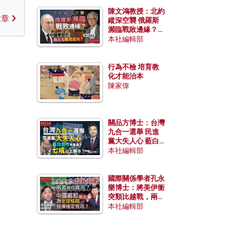
陳文鴻教授：北約
文章
縱深空襲 俄羅斯
瀕臨戰敗邊緣？中
國零部件能左右戰
本社編輯部
局走向？
行為不檢 培育教
化才能治本
陳家偉
關品方博士：台灣
九合一選舉 民進
黨大失人心 藍白
合作有望拿下七成
本社編輯部
以上縣市？
國際關係學者孔永
樂博士：將美伊衝
突類比越戰，兩者
有何異同？中國崛
本社編輯部
起能否為全球格局
發揮穩定效用？