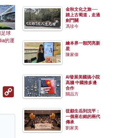
金秋文化之旅──
踏上古蜀道，走過
劍門關
馮珍今
用足球
dia的運
繪本界一顆閃亮新
星
陳家偉
AI發展美國搞小院
高牆 中國推多邊
Copy
合作
Link
關品方
從顧生岳到沈平：
一個座右銘的兩代
傳承
劉家美