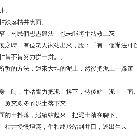
井。
牯跌落枯井裏面。
窄，村民們想盡辦法，也未能將牛牯救上來。
展之時，有位老人家站出來，說：「有一個辦法可
牯肯不肯努力拼一拼。」
所教的方法，運來大堆的泥土，然後把泥土一籮筐
身上時，牛牯奮力把泥土抖下，然後站上泥土上面
，愈來愈多的泥土落下來。
面的土抖落，繼續站起來，把泥土踏在腳下。
，枯井慢慢填滿，牛牯終於站到井口，逃出生天。