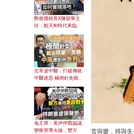
鄭俊傑校長X陳穎華主
任：航天AI時代來臨 學
校如何緊貼未來潮流？
校內數字教育如何實踐
落地？
左常波中醫：打破傳統
中醫迷思 極簡針灸能治
頭暈、胃脹？中風應如
何急救？
兔主席：美伊停戰協議
變衝突導火線，雙方為
苦與樂，得與失