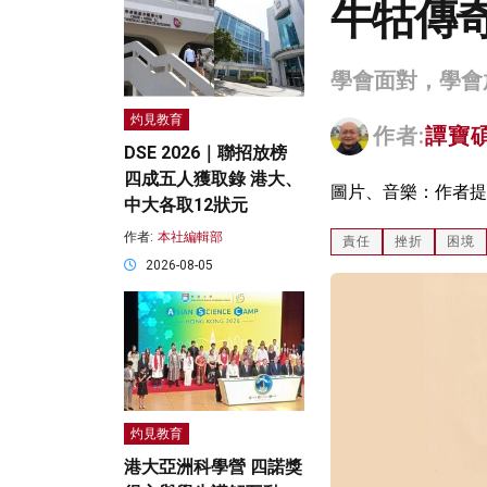
牛牯傳
學會面對，學會
灼見教育
作者:
譚寶
DSE 2026｜聯招放榜
四成五人獲取錄 港大、
圖片、音樂：作者提
中大各取12狀元
作者:
本社編輯部
責任
挫折
困境
2026-08-05
灼見教育
港大亞洲科學營 四諾獎