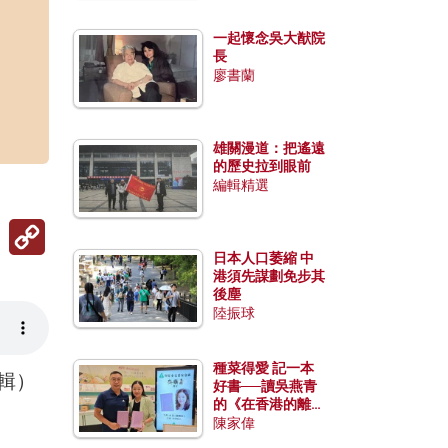
一起懷念吳大猷院
長
廖書蘭
雄關漫道：把遙遠
的歷史拉到眼前
編輯精選
Copy
Link
日本人口萎縮 中
港須先謀劃免步其
後塵
陸振球
種菜得愛 記一本
專輯）
好書──讀吳燕青
的《在香港的離島
種菜》
陳家偉