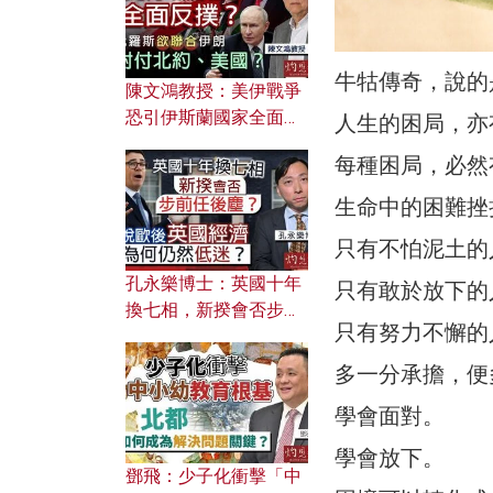
應用？
牛牯傳奇，說的
陳文鴻教授：美伊戰爭
恐引伊斯蘭國家全面反
人生的困局，亦
撲？ 俄羅斯欲聯合伊朗
每種困局，必然
對付北約美國？
生命中的困難挫
只有不怕泥土的
孔永樂博士：英國十年
只有敢於放下的
換七相，新揆會否步前
只有努力不懈的
任後塵？脫歐後英國經
濟為何仍然低迷？
多一分承擔，便
學會面對。
學會放下。
鄧飛：少子化衝擊「中