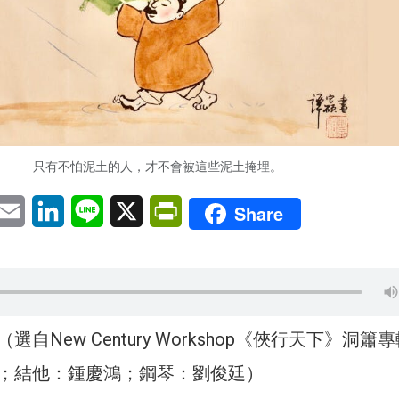
只有不怕泥土的人，才不會被這些泥土掩埋。
pp
eChat
Email
LinkedIn
Line
X
PrintFriendly
Share
自New Century Workshop《俠行天下》洞簫
；結他：鍾慶鴻；鋼琴：劉俊廷）