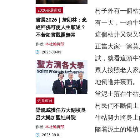
村子外有一個枯
2026書展巡禮
書展2026｜詹朗林：念
有一天，一頭牛
經拜佛可使人生順遂？
這個枯井又深又
不若如實觀照無常
作者:
本社編輯部
正當大家一籌莫
2026-08-03
試，就看這頭牛
眾人按照老人家
地倒進井裏面。
當泥土落在牛牯
灼見教育
村民們不斷倒土
梁鏡威獲任方大副校長
牛牯努力將身上
呂大樂加盟社科院
作者:
本社編輯部
隨着泥土的堆填
2026-08-01