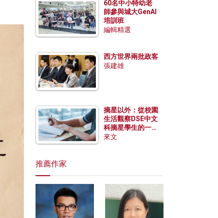
60名中小特幼老
師參與城大GenAI
培訓班
編輯精選
西方世界兩批政客
張建雄
摘星以外：從校園
生活觀察DSE中文
科摘星學生的一點
特質
來文
推薦作家