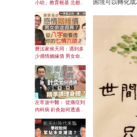
困境可以轉化成
小幼」教育根基 北都如
何成為解決問題關鍵？
曆法家侯天同：遇到多
少感情姻緣債 男女命途
迥異？ 從八字能看透你
的七情六欲？
左常波中醫： 從痛症到
內科病 針灸如何透過解
筋結 精準調理身體？