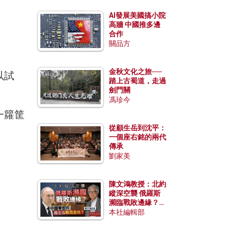
AI發展美國搞小院
高牆 中國推多邊
合作
關品方
金秋文化之旅──
以試
踏上古蜀道，走過
劍門關
馮珍今
一籮筐
從顧生岳到沈平：
一個座右銘的兩代
傳承
。
劉家美
陳文鴻教授：北約
縱深空襲 俄羅斯
瀕臨戰敗邊緣？中
國零部件能左右戰
本社編輯部
局走向？