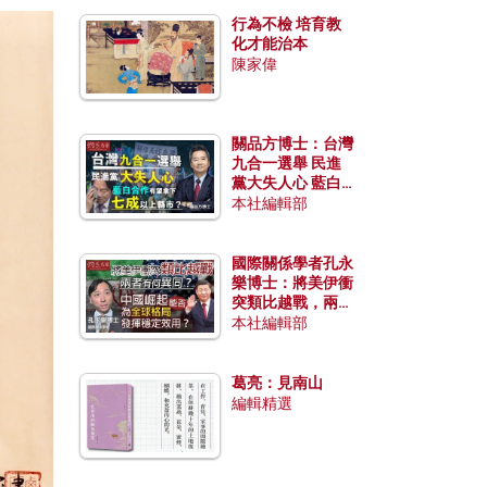
行為不檢 培育教
化才能治本
陳家偉
關品方博士：台灣
九合一選舉 民進
黨大失人心 藍白
合作有望拿下七成
本社編輯部
以上縣市？
國際關係學者孔永
樂博士：將美伊衝
突類比越戰，兩者
有何異同？中國崛
本社編輯部
起能否為全球格局
發揮穩定效用？
葛亮：見南山
編輯精選