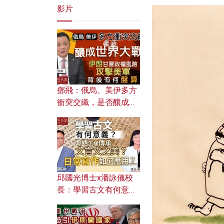
影片
鄧飛：俄烏、美伊多方
衝突交織，是否釀成世
界大戰？ 伊朗甘冒政權
風險攻擊美軍，背後有
何盤算？
邱國光博士x潘詠儀校
長：學習古文有何意
義？ 粵語怎樣傳承文言
文之美？ 日常寫作如何