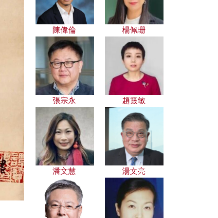
陳偉倫
楊佩珊
張宗永
趙靈敏
潘文慧
湯文亮