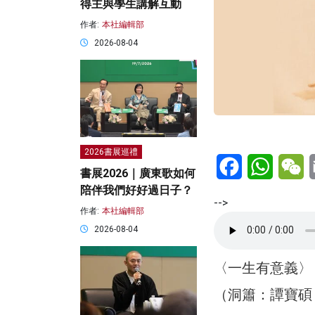
得主與學生講解互動
作者:
本社編輯部
2026-08-04
2026書展巡禮
Facebook
WhatsA
W
書展2026｜廣東歌如何
陪伴我們好好過日子？
-->
作者:
本社編輯部
2026-08-04
〈一生有意義〉（選
（洞簫：譚寶碩