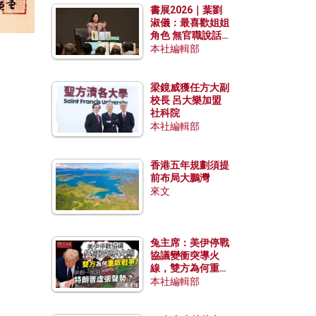
書展2026｜葉劉
淑儀：最喜歡姐姐
角色 無官職說話
包袱少
本社編輯部
梁鏡威獲任方大副
校長 呂大樂加盟
社科院
本社編輯部
香港五年規劃須提
前布局大鵬灣
來文
兔主席：美伊停戰
協議變衝突導火
線，雙方為何重啟
戰爭？伊朗一早洞
本社編輯部
悉特朗普虛張聲
勢？