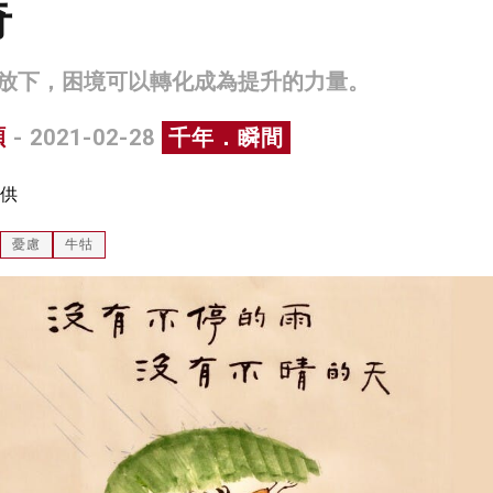
奇
放下，困境可以轉化成為提升的力量。
碩
- 2021-02-28
千年．瞬間
供
憂慮
牛牯