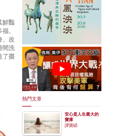
其鮮豔
多福、
身、改
時間洗
造了棗
熱門文章
安心是人生最大的
寶庫
譚寶碩