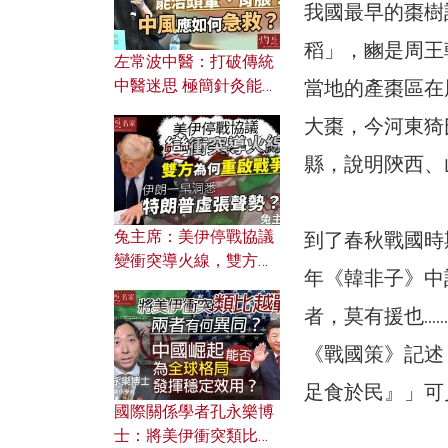
我國最早的棗樹
稻」，豳是周王
左常波中醫：打破傳統
當地的產棗區在
中醫迷思 極簡針灸能治
頭暈、胃脹？中風應如
大棗，今河東猗
何急救？
縣，說明陝西、
兔主席：美伊停戰協議
到了春秋戰國時
變衝突導火線，雙方為
年《韓非子》中
何重啟戰爭？伊朗一早
洞悉特朗普虛張聲勢？
者，莫有援也…
《戰國策》記述
足食於民』」可
國際關係學者孔永樂博
士：將美伊衝突類比越