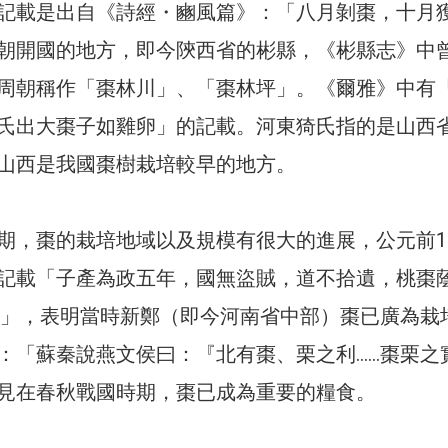
記載是出自《詩經・豳風篇》：「八月剝棗，十月
朝開國的地方，即今陝西省的彬縣，《彬縣志》中
周朝稱作「棗林川」、「棗林坪」。《爾雅》中有
氏出大棗子如雞卵」的記載。河東猗氏指的是山西
山西是我國棗樹栽培較早的地方。
期，棗的栽培地域以及規模有很大的進展，公元前15
記載「子產為政五年，國無盜賊，道不拾遺，桃棗
…」，表明當時新鄭（即今河南省中部）棗已廣為栽
：「蘇秦說燕文侯曰：『北有棗、栗之利……棗栗之
見在春秋戰國時期，棗已成為重要的糧食。