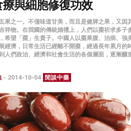
食療與細胞修復功效
五果之一。不僅味道甘美，而且是健脾之果，又因
吉祥物。在我國的傳統婚禮上，人們以棗祈求多子
，希望「棗」生貴子。中國人以棗果腹、治病、強
展經濟，日常生活已經離不開棗，經過長年累月的
到人們政治、經濟和社會生活的各個層面，逐漸釀
強
- 2014-10-04
閒談中藥