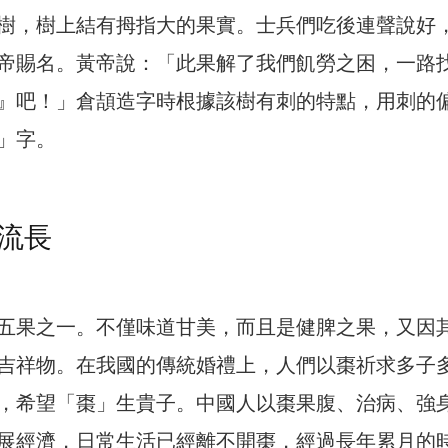
樹，樹上結有拇指大的果實。士兵們吃後連聲說好
帝賜名。黃帝說：「此果解了我們飢勞之困，一路
』吧！」倉頡造字時根據該樹有刺的特點，用刺的
」字。
流長
五果之一。不僅味道甘美，而且是健脾之果，又因
吉祥物。在我國的傳統婚禮上，人們以棗祈求多子
，希望「棗」生貴子。中國人以棗果腹、治病、強
展經濟，日常生活已經離不開棗，經過長年累月的