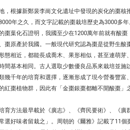
地，根據新鄭裴李崗文化遺址中發現的炭化的棗核
000年之久，而文字記載的棗栽培歷史為3000多
的棗葉化石證明，我國至少在1200萬年前就有酸棗
、棗原產於我國。一般現代研究認為棗是從野生酸
形態相近，都能長成喬木、果形相似，甚至連萌芽
時間基本相同。古人選取少數優良品系來栽培並施
類幾千年的培育和選擇，逐漸形成了現今營養豐富
的紅棗植物群，因此有「金棗銀棗都離不開酸棗」
培育方法最早載於《廣志》、《齊民要術》、《廣
常選好味者留栽之」。周朝的《爾雅》記載了11個