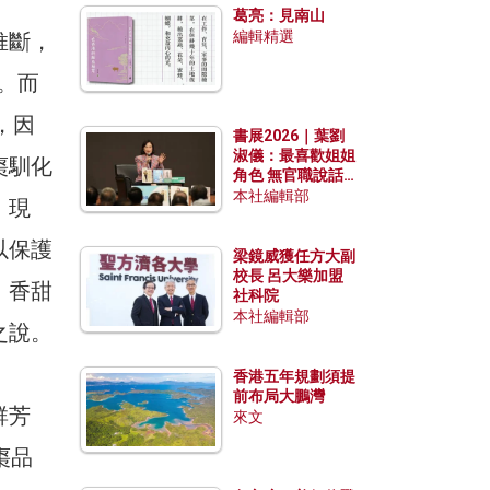
葛亮：見南山
編輯精選
推斷，
年。而
，因
書展2026｜葉劉
淑儀：最喜歡姐姐
棗馴化
角色 無官職說話
包袱少
本社編輯部
、現
以保護
梁鏡威獲任方大副
校長 呂大樂加盟
、香甜
社科院
本社編輯部
之說。
香港五年規劃須提
前布局大鵬灣
群芳
來文
棗品