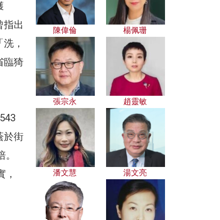
獲
曾指出
陳偉倫
楊佩珊
「洗，
省臨猗
張宗永
趙靈敏
43
蔭於街
培。
實，
潘文慧
湯文亮