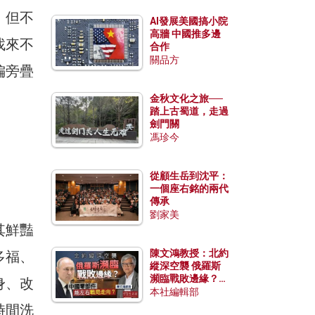
，但不
AI發展美國搞小院
高牆 中國推多邊
找來不
合作
關品方
偏旁疊
金秋文化之旅──
踏上古蜀道，走過
劍門關
馮珍今
從顧生岳到沈平：
一個座右銘的兩代
傳承
劉家美
其鮮豔
陳文鴻教授：北約
多福、
縱深空襲 俄羅斯
瀕臨戰敗邊緣？中
身、改
國零部件能左右戰
本社編輯部
局走向？
時間洗