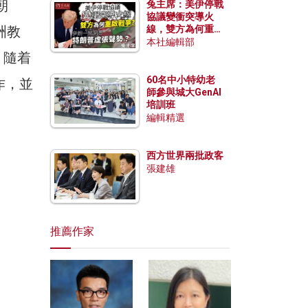
朝
兔主席：美伊停戰
協議變衝突導火
洲教
線，雙方為何重啟
戰爭？伊朗一早洞
本社編輯部
悉特朗普虛張聲
，隨着
勢？
60名中小特幼老
作，並
師參與城大GenAI
培訓班
編輯精選
西方世界兩批政客
張建雄
推薦作家