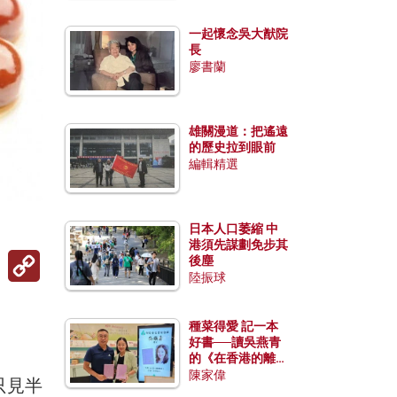
一起懷念吳大猷院
長
廖書蘭
雄關漫道：把遙遠
的歷史拉到眼前
編輯精選
日本人口萎縮 中
港須先謀劃免步其
Copy
後塵
Link
陸振球
種菜得愛 記一本
好書──讀吳燕青
的《在香港的離島
種菜》
陳家偉
只見半