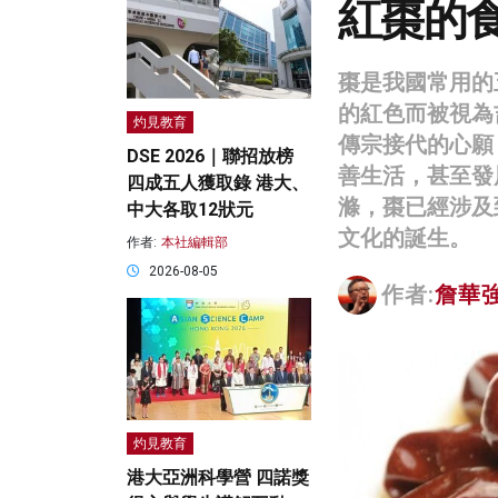
紅棗的
棗是我國常用的
的紅色而被視為
灼見教育
傳宗接代的心願
DSE 2026｜聯招放榜
善生活，甚至發
四成五人獲取錄 港大、
滌，棗已經涉及
中大各取12狀元
文化的誕生。
作者:
本社編輯部
2026-08-05
作者:
詹華
灼見教育
港大亞洲科學營 四諾獎