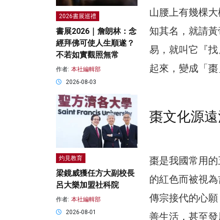
山腰上有幾棵大
2026書展巡禮
知其名，就請黃
書展2026｜詹朗林：念
經拜佛可使人生順遂？
易，就叫它『找
不若如實觀照無常
起來，變成「棗
作者:
本社編輯部
2026-08-03
棗文化源遠
灼見教育
棗是我國常用的
梁鏡威獲任方大副校長
的紅色而被視為
呂大樂加盟社科院
傳宗接代的心願
作者:
本社編輯部
2026-08-01
善生活，甚至發