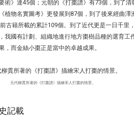
要術》達45個；元朝的《打棗譜》有73個，到了清
《植物名實圖考》更發展到87個，到了後來經曲澤
年以前古籍所載的累計109個。到了近代更是一日千里
，我國有計劃、組織地進行地方棗樹品種的選育工
果，而金絲小棗正是當中的卓越成果。
元代柳貫所著的《打棗譜》描繪宋人打棗的情景。
史記載