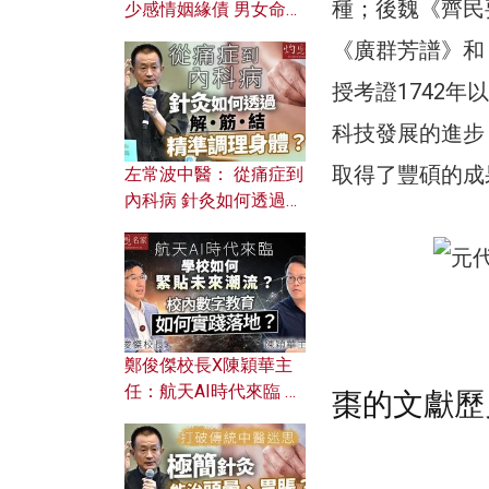
種；後魏《齊民
少感情姻緣債 男女命途
迥異？ 從八字能看透你
《廣群芳譜》和
的七情六欲？
授考證1742
科技發展的進步
取得了豐碩的成
左常波中醫： 從痛症到
內科病 針灸如何透過解
筋結 精準調理身體？
鄭俊傑校長X陳穎華主
任：航天AI時代來臨 學
棗的文獻歷
校如何緊貼未來潮流？
校內數字教育如何實踐
落地？