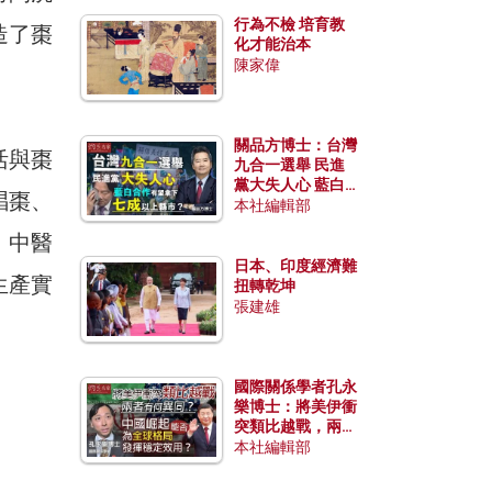
行為不檢 培育教
造了棗
化才能治本
陳家偉
關品方博士：台灣
活與棗
九合一選舉 民進
黨大失人心 藍白
唱棗、
合作有望拿下七成
本社編輯部
以上縣市？
、中醫
日本、印度經濟難
生產實
扭轉乾坤
張建雄
國際關係學者孔永
樂博士：將美伊衝
突類比越戰，兩者
有何異同？中國崛
本社編輯部
起能否為全球格局
發揮穩定效用？