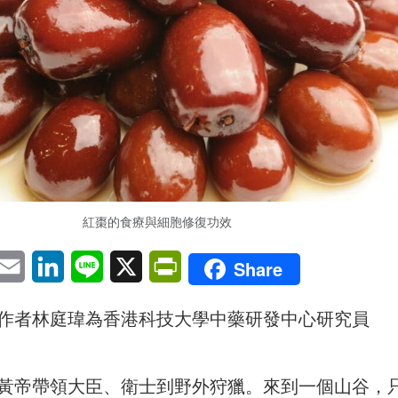
紅棗的食療與細胞修復功效
pp
eChat
Email
LinkedIn
Line
X
PrintFriendly
Share
作者林庭瑋為香港科技大學中藥研發中心研究員
黃帝帶領大臣、衛士到野外狩獵。來到一個山谷，