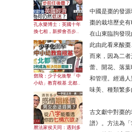
中國是棗的發源
棗的栽培歷史有8
孔永樂博士：英國十年
換七相，新揆會否步前
在山東臨胊發現
任後塵？脫歐後英國經
此由此看來酸棗
濟為何仍然低迷？
而來，因為二者
蕾、開花、落葉
鄧飛：少子化衝擊「中
和管理。經過人
小幼」教育根基 北都如
味美、種類繁多
何成為解決問題關鍵？
古文獻中對棗的
譜》。方法為「
曆法家侯天同：遇到多