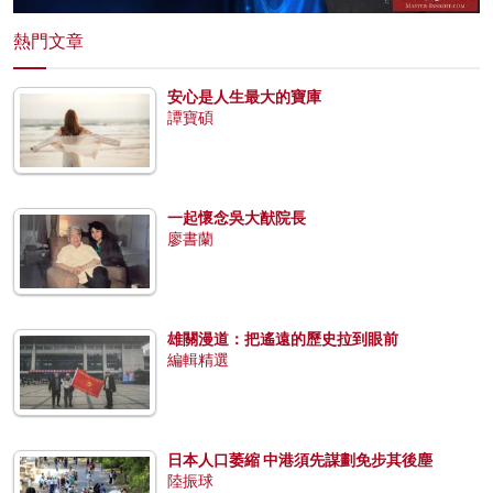
熱門文章
安心是人生最大的寶庫
譚寶碩
一起懷念吳大猷院長
廖書蘭
雄關漫道：把遙遠的歷史拉到眼前
編輯精選
日本人口萎縮 中港須先謀劃免步其後塵
陸振球