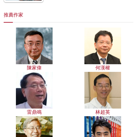
推薦作家
陳家偉
何漢權
雷鼎鳴
林超英