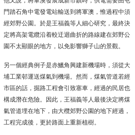
他又說，將軍澳發展成新市鎮時，供電需要由屯
門踏石角中電發電站輸送到將軍澳，惟過程中須
經郊野公園。於是王福義等人細心研究，最終決
定將高架電纜沿着較迂迴曲折的路線建在郊野公
園不太顯眼的地方，以免影響獅子山的景觀。
另一個經典例子是赤鱲角興建新機場時，須從大
埔工業邨運送煤氣到機場。然而，煤氣管道若經
市區的話，掘路工程會引致塞車，經過的民居也
構成潛在危險。因此，王福義等人最後決定將煤
氣管道埋在地下，由大欖郊野公園的地下經過，
工程完成後，更於路面上重新植樹。