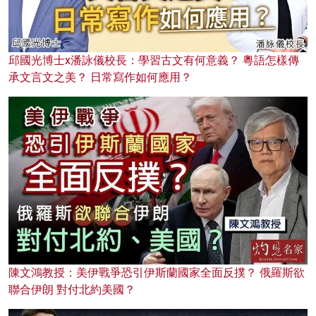
邱國光博士x潘詠儀校長：學習古文有何意義？ 粵語怎樣傳
承文言文之美？ 日常寫作如何應用？
陳文鴻教授：美伊戰爭恐引伊斯蘭國家全面反撲？ 俄羅斯欲
聯合伊朗 對付北約美國？