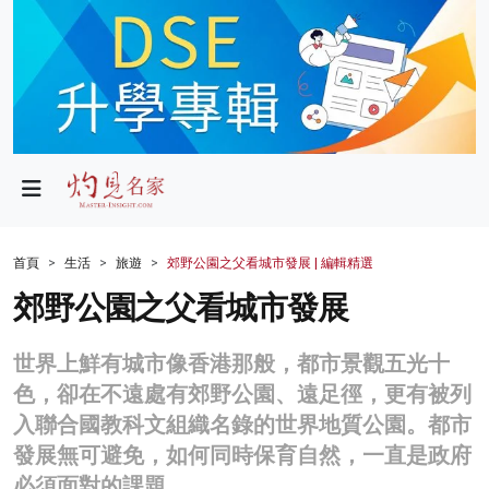
政局
教育
文化
財經
首頁
生活
旅遊
郊野公園之父看城市發展 | 編輯精選
生活
郊野公園之父看城市發展
健康
世界上鮮有城市像香港那般，都市景觀五光十
商業
色，卻在不遠處有郊野公園、遠足徑，更有被列
入聯合國教科文組織名錄的世界地質公園。都市
科技
發展無可避免，如何同時保育自然，一直是政府
影片
必須面對的課題。