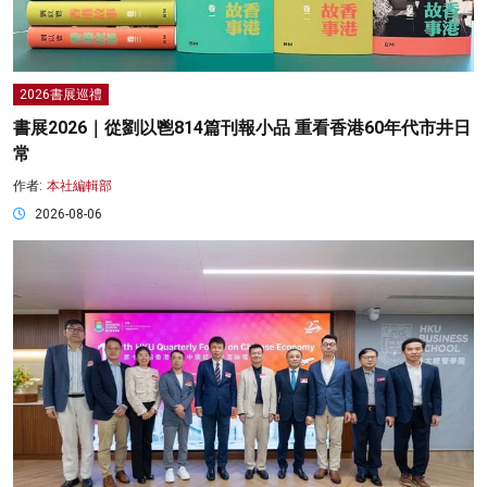
2026書展巡禮
書展2026｜從劉以鬯814篇刊報小品 重看香港60年代市井日
常
作者:
本社編輯部
2026-08-06