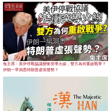
兔主席：美伊停戰協議變衝突導火線，雙方為何重啟戰爭？
伊朗一早洞悉特朗普虛張聲勢？