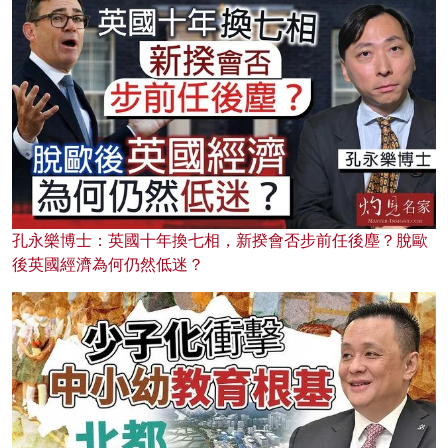
孔永樂博士：英國十年換七相，新揆會否步前任後塵？脫歐
後英國經濟為何仍然低迷？