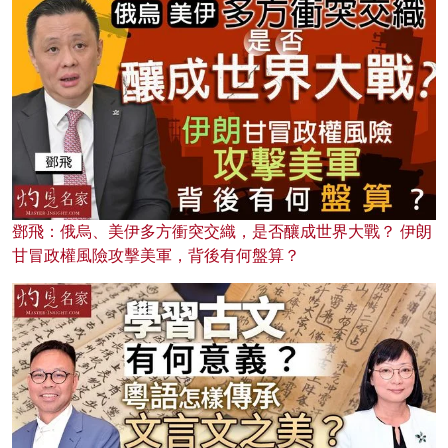
鄧飛：俄烏、美伊多方衝突交織，是否釀成世界大戰？ 伊朗
甘冒政權風險攻擊美軍，背後有何盤算？