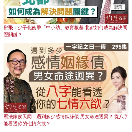
鄧飛：少子化衝擊「中小幼」教育根基 北都如何成為解決問
題關鍵？
曆法家侯天同：遇到多少感情姻緣債 男女命途迥異？ 從八字
能看透你的七情六欲？