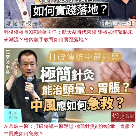
鄭俊傑校長X陳穎華主任：航天AI時代來臨 學校如何緊貼未
來潮流？校內數字教育如何實踐落地？
左常波中醫：打破傳統中醫迷思 極簡針灸能治頭暈、胃脹？
中風應如何急救？