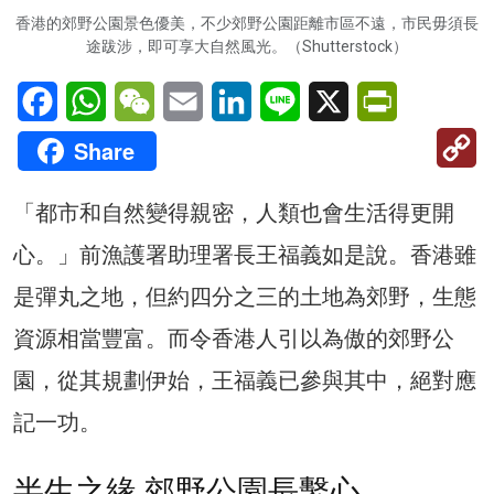
香港的郊野公園景色優美，不少郊野公園距離市區不遠，市民毋須長
途跋涉，即可享大自然風光。（Shutterstock）
Facebook
WhatsApp
WeChat
Email
LinkedIn
Line
X
PrintFriendl
C
Share
Li
「都市和自然變得親密，人類也會生活得更開
心。」前漁護署助理署長王福義如是說。香港雖
是彈丸之地，但約四分之三的土地為郊野，生態
資源相當豐富。而令香港人引以為傲的郊野公
園，從其規劃伊始，王福義已參與其中，絕對應
記一功。
半生之緣 郊野公園長繫心