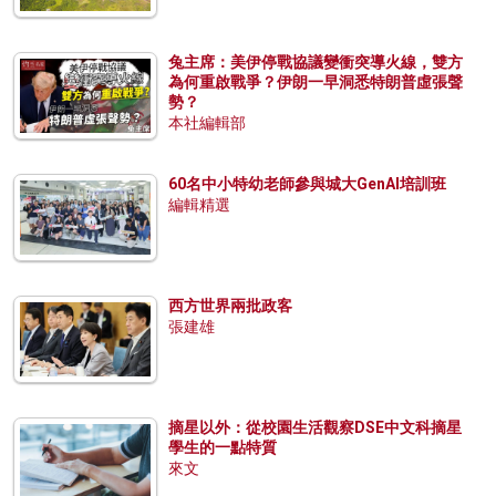
兔主席：美伊停戰協議變衝突導火線，雙方
為何重啟戰爭？伊朗一早洞悉特朗普虛張聲
勢？
本社編輯部
60名中小特幼老師參與城大GenAI培訓班
編輯精選
西方世界兩批政客
張建雄
摘星以外：從校園生活觀察DSE中文科摘星
學生的一點特質
來文