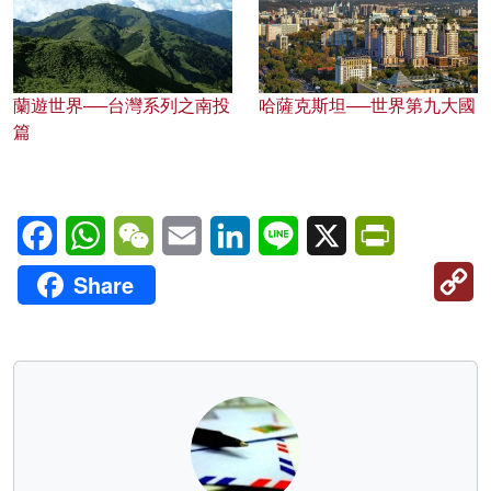
蘭遊世界──台灣系列之南投
哈薩克斯坦──世界第九大國
篇
Facebook
WhatsApp
WeChat
Email
LinkedIn
Line
X
PrintFriendl
C
Share
Li