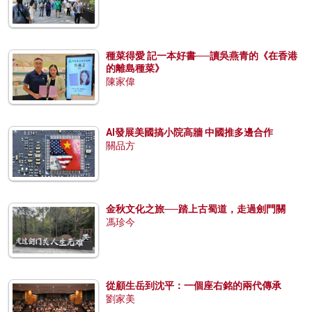
種菜得愛 記一本好書──讀吳燕青的《在香港
的離島種菜》
陳家偉
AI發展美國搞小院高牆 中國推多邊合作
關品方
金秋文化之旅──踏上古蜀道，走過劍門關
馮珍今
從顧生岳到沈平：一個座右銘的兩代傳承
劉家美