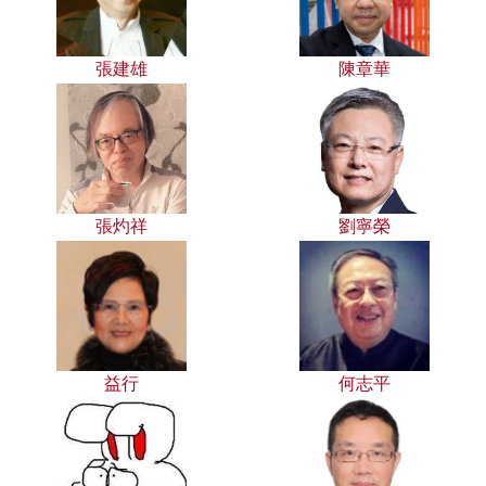
張建雄
陳章華
張灼祥
劉寧榮
益行
何志平