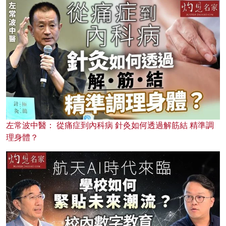
左常波中醫： 從痛症到內科病 針灸如何透過解筋結 精準調
理身體？