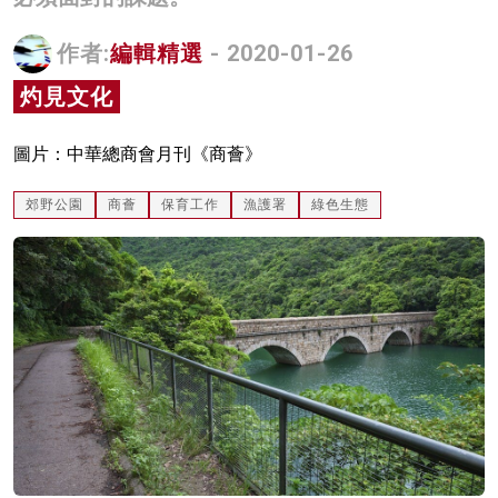
名家榜
作者:
編輯精選
- 2020-01-26
灼見活動
灼見文化
關於我們
圖片：中華總商會月刊《商薈》
郊野公園
商薈
保育工作
漁護署
綠色生態