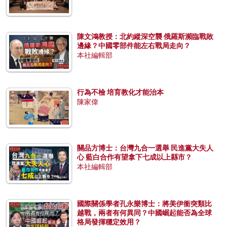
陳文鴻教授：北約縱深空襲 俄羅斯瀕臨戰敗
邊緣？中國零部件能左右戰局走向？
本社編輯部
行為不檢 培育教化才能治本
陳家偉
關品方博士：台灣九合一選舉 民進黨大失人
心 藍白合作有望拿下七成以上縣市？
本社編輯部
國際關係學者孔永樂博士：將美伊衝突類比
越戰，兩者有何異同？中國崛起能否為全球
格局發揮穩定效用？