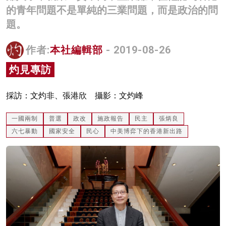
的青年問題不是單純的三業問題，而是政治的問
名家榜
題。
灼見活動
作者:
本社編輯部
- 2019-08-26
關於我們
灼見專訪
採訪：文灼非、張港欣 攝影：文灼峰
一國兩制
普選
政改
施政報告
民主
張炳良
六七暴動
國家安全
民心
中美博弈下的香港新出路