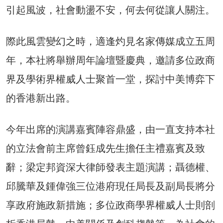
引起風波，社會動盪不安，何去何從讓人關注。
際此風雲變幻之時，適逢灼見名家傳媒成立五周
年，本社將舉辦周年論壇暨慶典，邀請多位政商
界及學術界權威人士聚首一堂，探討中美博弈下
的香港新出路。
今年出席的演講嘉賓陣容鼎盛，由一直支持本社
的立法會前主席曾鈺成先生擔任主禮嘉賓及致
辭；梁定邦資深大律師發表主題演講；聶德權、
邱騰華及鍾偉強三位港府現任局長及副局長將分
享政府施政新措施；多位政商學界權威人士則剖