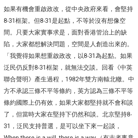
如果有機會重啟政改，從中央政府來看，會堅持
8‧31框架。但8‧31是起點，不等於沒有想像空
間。只要大家實事求是，面對香港管治上的缺
陷，大家都想解決問題，空間是人創造出來的。
「我覺得如果想重啟政改，以8‧31為起點。如果
泛民仍反對8‧31框架，就無法交談。回看《中英
聯合聲明》產生過程，1982年雙方南轅北轍。中
方不承認三條不平等條約，英方認為三條不平等
條約國際上仍有效，如果大家都堅持就不會和談
了，但當時大家在堅持下仍然和談。北京堅持8‧
31，泛民支持普選，是可以坐下來一起談，
When there is a will, there is a way.（有志者事竟