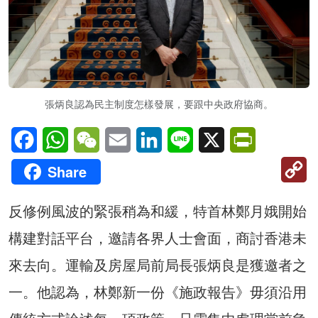
張炳良認為民主制度怎樣發展，要跟中央政府協商。
Facebook
WhatsApp
WeChat
Email
LinkedIn
Line
X
PrintFriendl
C
Share
Li
反修例風波的緊張稍為和緩，特首林鄭月娥開始
構建對話平台，邀請各界人士會面，商討香港未
來去向。運輸及房屋局前局長張炳良是獲邀者之
一。他認為，林鄭新一份《施政報告》毋須沿用