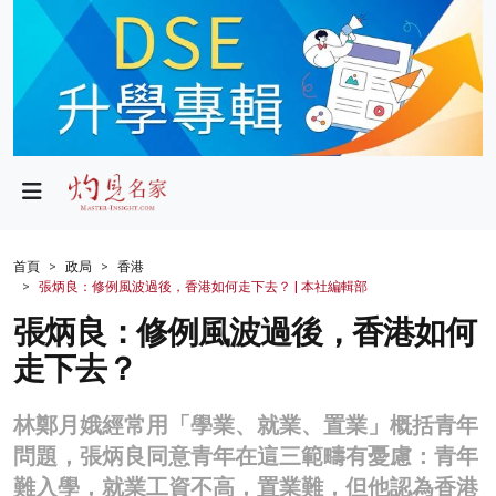
政局
教育
文化
財經
首頁
政局
香港
張炳良：修例風波過後，香港如何走下去？ | 本社編輯部
生活
張炳良：修例風波過後，香港如何
健康
走下去？
商業
林鄭月娥經常用「學業、就業、置業」概括青年
科技
問題，張炳良同意青年在這三範疇有憂慮：青年
影片
難入學，就業工資不高，置業難，但他認為香港