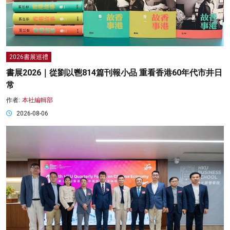
2026書展巡禮
書展2026｜從劉以鬯814篇刊報小品 重看香港60年代市井日
常
作者:
本社編輯部
2026-08-06