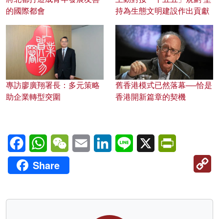
的國際都會
持為生態文明建設作出貢獻
專訪廖廣翔署長：多元策略
舊香港模式已然落幕──恰是
助企業轉型突圍
香港開新篇章的契機
Facebook
WhatsApp
WeChat
Email
LinkedIn
Line
X
PrintFriendl
C
Share
Li