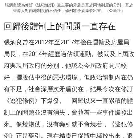
張炳良認為修訂《逃犯條例》最主要的矛盾是基於兩地制度的分別，基於
香港人對內地制度的不信任，修例將矛盾爆發出來。（亞新社）
回歸後體制上的問題一直存在
張炳良曾在2012年至2017年擔任運輸及房屋局
局長，在2014年經歷過佔領運動。被問及上屆政
府與現屆政府的分別，他認為今屆政府開局較
好，擺脫佔中後的惡劣環境，但政治體制內在仍
有不足，社會深層次矛盾仍在，結果今次在修訂
《逃犯條例》下爆發。「回歸以來一直累積的體
制上的問題並沒有消失，會藉着一些事件爆發出
來。像燒炮仗，沒有藥引就不會燒着，《逃犯修
例》正是藥引。現在精靈已從瓶中釋放出來，返