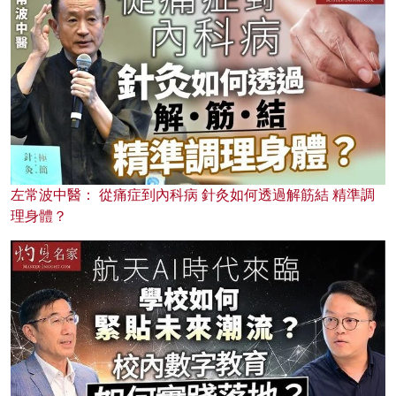
左常波中醫： 從痛症到內科病 針灸如何透過解筋結 精準調
理身體？