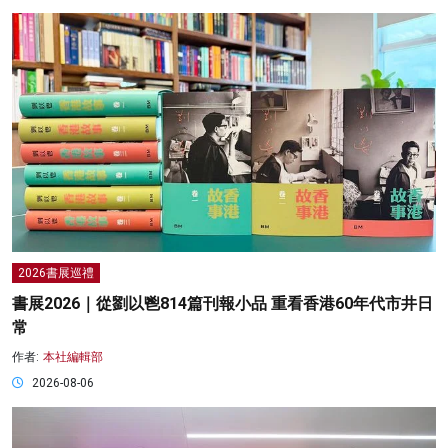
2026書展巡禮
書展2026｜從劉以鬯814篇刊報小品 重看香港60年代市井日
常
作者:
本社編輯部
2026-08-06