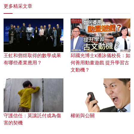
更多精采文章
王虹和鄧煜取得的數學成果
邱國光博士x潘詠儀校長：如
有哪些產業應用？
何善用動畫遊戲 提升學習古
文動機？
守護信任：莫讓託付成為傷
權術與公關
害的契機