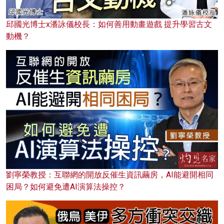
邱國光博士x潘詠儀校長：如何善用動畫遊戲 提升學習古文
動機？
劉寧榮教授：互聯網的開放反催生資訊繭房，AI能避開相同
困局？如何避免遭AI演算法操控？