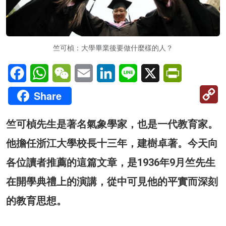
竺可楨：大學畢業後要做什麼樣的人？
Facebook
WhatsApp
WeChat
Email
LinkedIn
Line
X
PrintFriendl
C
Share
Li
竺可楨先生是著名氣象學家，也是一代教育家。
他擔任浙江大學校長十三年，建樹卓著。今天向
各位讀者推薦的這篇文章，是1936年9月竺先生
在開學典禮上的演講，從中可見他的平實而深刻
的教育思想。