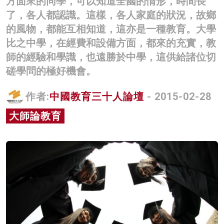
方面來的同學，可以知道全國的情形，時間長
名家榜
了，各人都認識。這樣，各人家庭的狀況，故鄉
的風物，都能互相知道，這亦是一種教育。大學
灼見活動
比之中學，在經費和設備方面，都來的充實，教
關於我們
師的經驗和學識，也遠勝於中學，這供給諸位切
磋學問的極好機會。
作者:
中國教育三十人論壇
- 2015-02-28
大師論教育