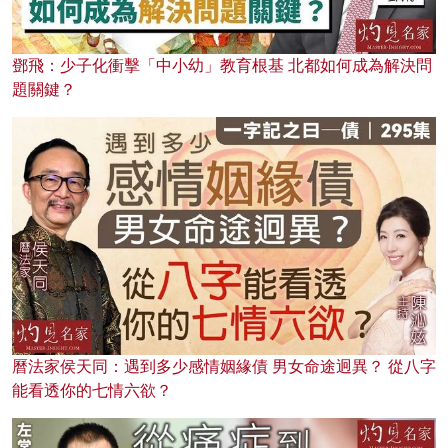
鄧飛：少子化衝擊「中小幼」教育根基 北都如何成為解決問
題關鍵？
曆法家侯天同：遇到多少感情姻緣債 男女命途迥異？ 從八字
能看透你的七情六欲？