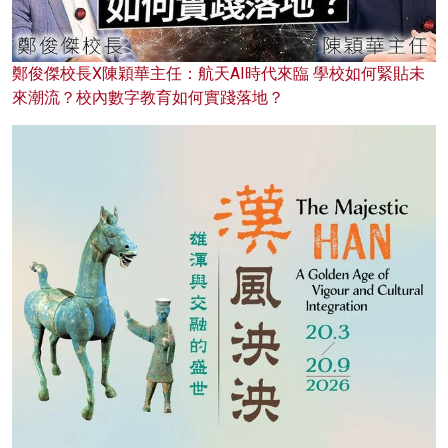
鄭俊傑校長X陳穎華主任：航天AI時代來臨 學校如何緊貼未
來潮流？校內數字教育如何實踐落地？