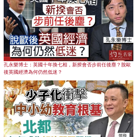
孔永樂博士：英國十年換七相，新揆會否步前任後塵？脫歐
後英國經濟為何仍然低迷？