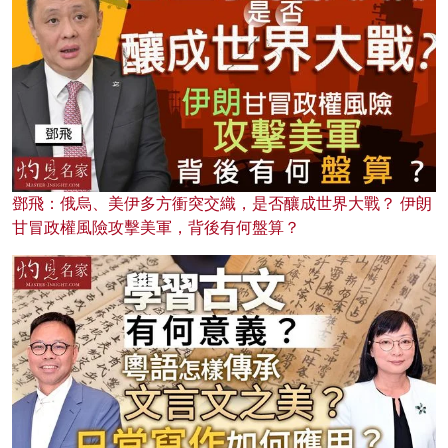
鄧飛：俄烏、美伊多方衝突交織，是否釀成世界大戰？ 伊朗
甘冒政權風險攻擊美軍，背後有何盤算？