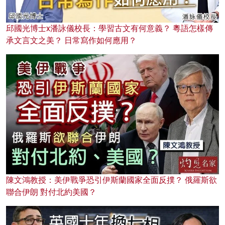
邱國光博士x潘詠儀校長：學習古文有何意義？ 粵語怎樣傳
承文言文之美？ 日常寫作如何應用？
陳文鴻教授：美伊戰爭恐引伊斯蘭國家全面反撲？ 俄羅斯欲
聯合伊朗 對付北約美國？