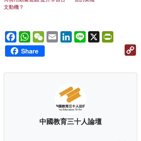
文動機？
Facebook
WhatsApp
WeChat
Email
LinkedIn
Line
X
PrintFriendl
C
Share
Li
中國教育三十人論壇