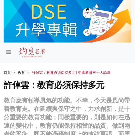
政局
教育
文化
財經
首頁
教育
許倬雲：教育必須保持多元 | 中國教育三十人論壇
生活
許倬雲：教育必須保持多元
健康
教育應有領導風氣的功能。不幸，今天是風尚帶
商業
着教育走。在延續與保守之中，力求創新，是十
分重要的教育功能；同樣重要的，則是如何在迅
科技
速的變化中，教育仍能保持相當的品質。做到兩
影片
者的平衡，即不能憑藉制度上的改弦更張，而需