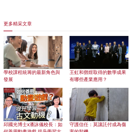
更多精采文章
學校課程統籌的最新角色與
王虹和鄧煜取得的數學成果
發展
有哪些產業應用？
邱國光博士x潘詠儀校長：如
守護信任：莫讓託付成為傷
何善用動畫遊戲 提升學習古
害的契機