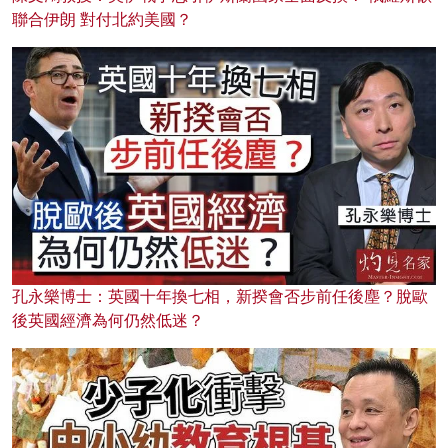
聯合伊朗 對付北約美國？
孔永樂博士：英國十年換七相，新揆會否步前任後塵？脫歐
後英國經濟為何仍然低迷？