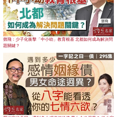
鄧飛：少子化衝擊「中小幼」教育根基 北都如何成為解決問
題關鍵？