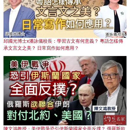
邱國光博士x潘詠儀校長：學習古文有何意義？ 粵語怎樣傳
承文言文之美？ 日常寫作如何應用？
陳文鴻教授：美伊戰爭恐引伊斯蘭國家全面反撲？ 俄羅斯欲