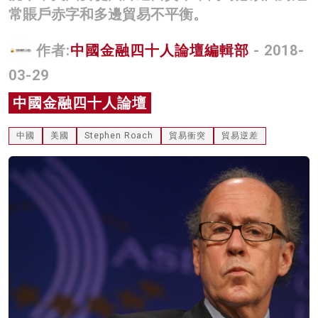
常賬戶赤字和多邊貿易不平衡。
名家榜
灼見活動
作者:
中國金融四十人論壇編輯部
- 2018-
03-29
關於我們
中國金融四十人論壇
中國
美國
Stephen Roach
貿易衝突
貿易逆差