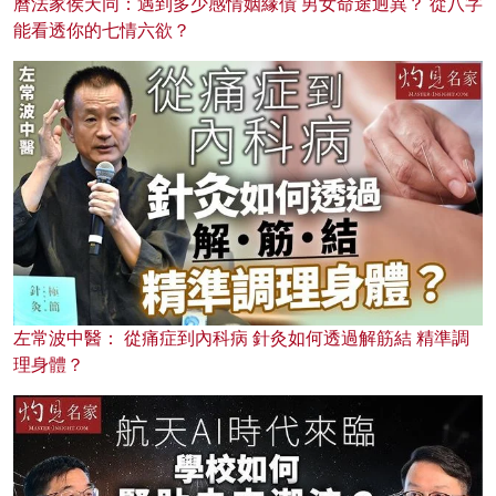
曆法家侯天同：遇到多少感情姻緣債 男女命途迥異？ 從八字
能看透你的七情六欲？
左常波中醫： 從痛症到內科病 針灸如何透過解筋結 精準調
理身體？