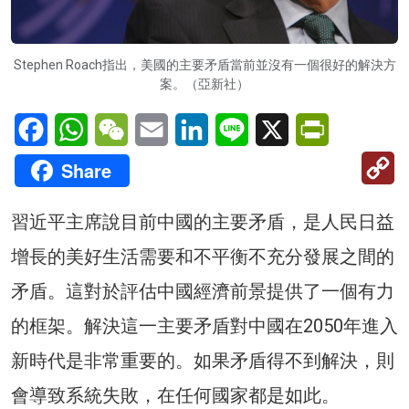
Stephen Roach指出，美國的主要矛盾當前並沒有一個很好的解決方
案。（亞新社）
Facebook
WhatsApp
WeChat
Email
LinkedIn
Line
X
PrintFriendl
C
Share
Li
習近平主席說目前中國的主要矛盾，是人民日益
增長的美好生活需要和不平衡不充分發展之間的
矛盾。這對於評估中國經濟前景提供了一個有力
的框架。解決這一主要矛盾對中國在2050年進入
新時代是非常重要的。如果矛盾得不到解決，則
會導致系統失敗，在任何國家都是如此。