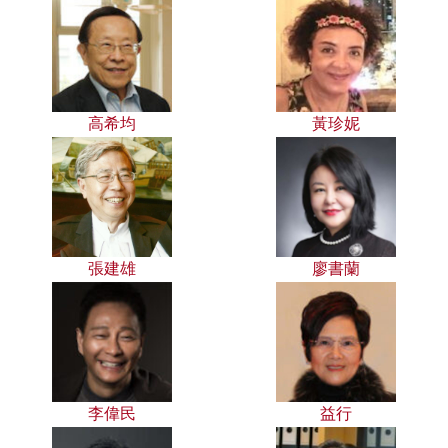
高希均
黃珍妮
張建雄
廖書蘭
李偉民
益行