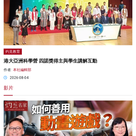
灼見教育
港大亞洲科學營 四諾獎得主與學生講解互動
作者:
本社編輯部
2026-08-04
影片