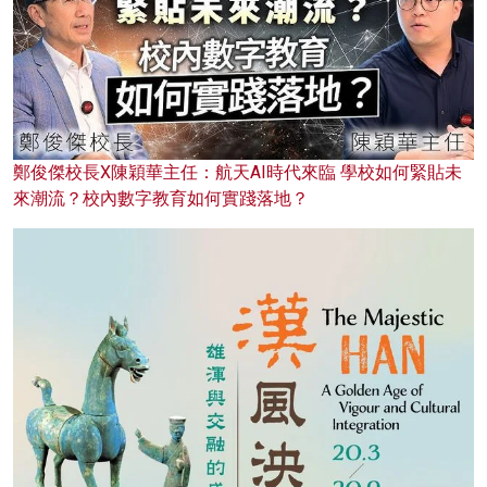
鄭俊傑校長X陳穎華主任：航天AI時代來臨 學校如何緊貼未
來潮流？校內數字教育如何實踐落地？