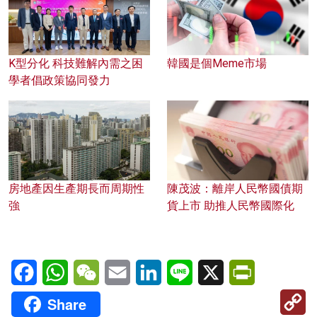
K型分化 科技難解內需之困
韓國是個Meme市場
學者倡政策協同發力
房地產因生產期長而周期性
陳茂波：離岸人民幣國債期
強
貨上市 助推人民幣國際化
Facebook
WhatsApp
WeChat
Email
LinkedIn
Line
X
PrintFriendl
C
Share
Li