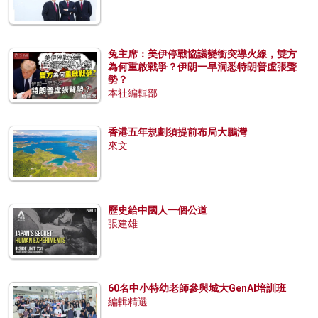
兔主席：美伊停戰協議變衝突導火線，雙方
為何重啟戰爭？伊朗一早洞悉特朗普虛張聲
勢？
本社編輯部
香港五年規劃須提前布局大鵬灣
來文
歷史給中國人一個公道
張建雄
60名中小特幼老師參與城大GenAI培訓班
編輯精選