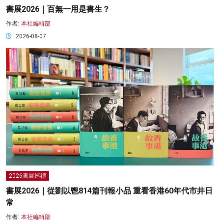
書展2026｜百無一用是書生？
作者:
本社編輯部
2026-08-07
2026書展巡禮
書展2026｜從劉以鬯814篇刊報小品 重看香港60年代市井日
常
作者:
本社編輯部