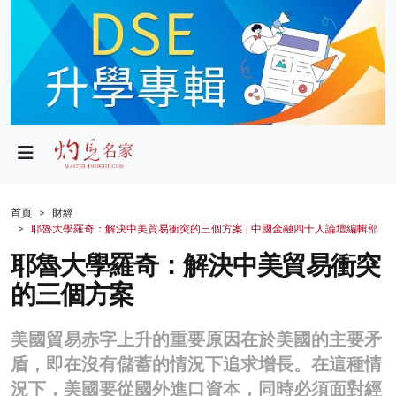
政局
教育
文化
財經
首頁
財經
耶魯大學羅奇：解決中美貿易衝突的三個方案 | 中國金融四十人論壇編輯部
生活
耶魯大學羅奇：解決中美貿易衝突
健康
的三個方案
商業
美國貿易赤字上升的重要原因在於美國的主要矛
科技
盾，即在沒有儲蓄的情況下追求增長。在這種情
影片
況下，美國要從國外進口資本，同時必須面對經