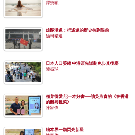
譚寶碩
雄關漫道：把遙遠的歷史拉到眼前
編輯精選
日本人口萎縮 中港須先謀劃免步其後塵
陸振球
種菜得愛 記一本好書──讀吳燕青的《在香港
的離島種菜》
陳家偉
繪本界一顆閃亮新星