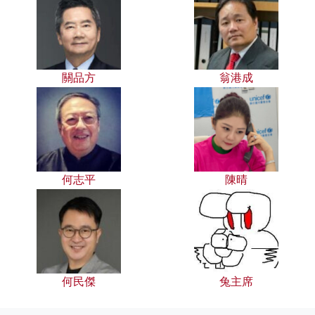
關品方
翁港成
何志平
陳晴
何民傑
兔主席