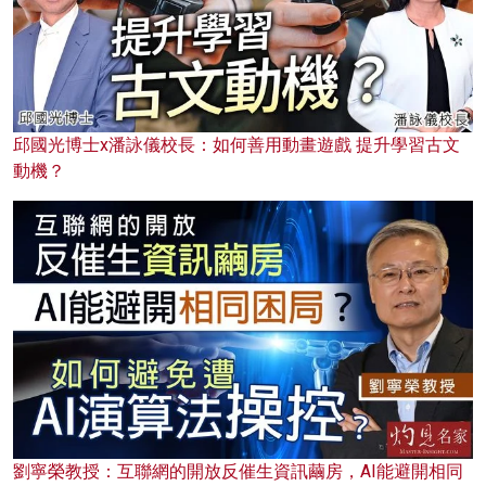
邱國光博士x潘詠儀校長：如何善用動畫遊戲 提升學習古文
動機？
劉寧榮教授：互聯網的開放反催生資訊繭房，AI能避開相同