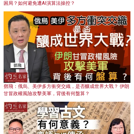
困局？如何避免遭AI演算法操控？
鄧飛：俄烏、美伊多方衝突交織，是否釀成世界大戰？ 伊朗
甘冒政權風險攻擊美軍，背後有何盤算？