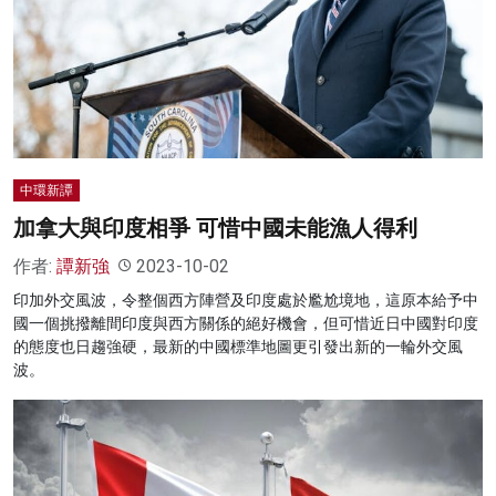
名家榜
灼見活動
關於我們
中環新譚
加拿大與印度相爭 可惜中國未能漁人得利
作者:
譚新強
2023-10-02
印加外交風波，令整個西方陣營及印度處於尷尬境地，這原本給予中
國一個挑撥離間印度與西方關係的絕好機會，但可惜近日中國對印度
的態度也日趨強硬，最新的中國標準地圖更引發出新的一輪外交風
波。