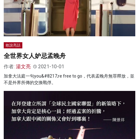
敢說亮話
全世界女人妒忌孟晚舟
作者:
湯文亮
2021-10-01
加拿大法庭一句you&#8217;re free to go，代表孟晚舟無罪釋放，並
不是外界所傳的交換戰俘。