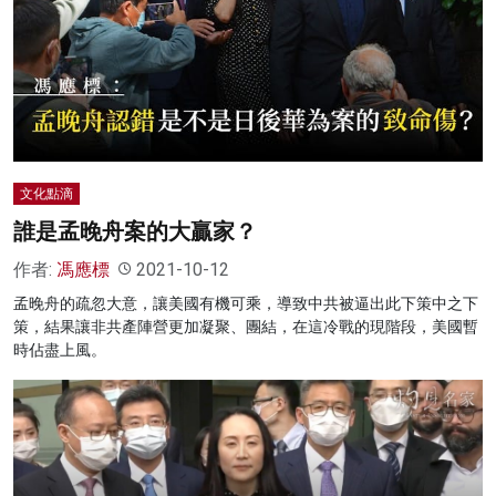
文化點滴
誰是孟晚舟案的大贏家？
作者:
馮應標
2021-10-12
孟晚舟的疏忽大意，讓美國有機可乘，導致中共被逼出此下策中之下
策，結果讓非共產陣營更加凝聚、團結，在這冷戰的現階段，美國暫
時佔盡上風。