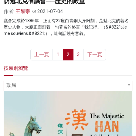
訪魁北克省議會──歷史的殿堂
作者:
王耀宗
2021-07-04
議會完成於1886年，正面有22座白青銅人身雕刻，是魁北克的著名
歷史人物，大廈正面刻着一句著名的格言「我記得」（&#8221;Je
me souviens.&#8221;），這句話饒有意義。
上一頁
1
2
3
下一頁
按類別瀏覽
政局