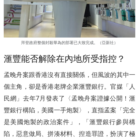
拜登政府整個封殺華為的部署已大致完成。（亞新社）
滙豐能否解除在內地所受指控？
孟晚舟案跟香港沒有直接關係，但風波的其中一
個主角，卻是香港老牌企業滙豐銀行。官媒「人
民網」去年7月發表了〈孟晚舟案證據公開！滙
豐銀行構陷，美國一手炮製〉，直指孟案「完全
是美國炮製的政治案件」，「滙豐銀行參與構
陷，惡意做局、拼湊材料、揑造罪證，扮演了極