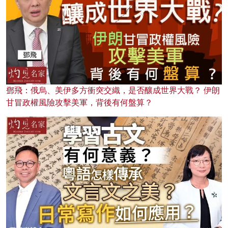
鄧飛：俄烏、美伊多方衝突交織，是否釀成世界大戰？ 伊朗
甘冒政權風險攻擊美軍，背後有何盤算？