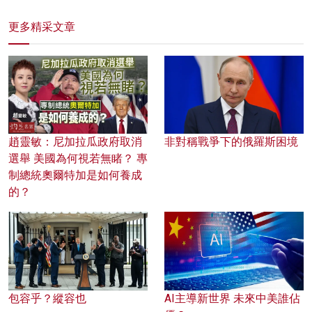
更多精采文章
趙靈敏：尼加拉瓜政府取消
非對稱戰爭下的俄羅斯困境
選舉 美國為何視若無睹？ 專
制總統奧爾特加是如何養成
的？
包容乎？縱容也
AI主導新世界 未來中美誰佔