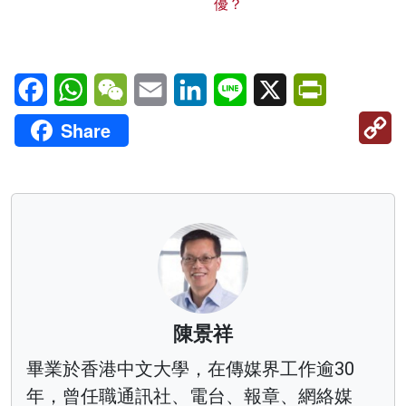
優？
Facebook
WhatsApp
WeChat
Email
LinkedIn
Line
X
PrintFriendl
C
Share
Li
陳景祥
畢業於香港中文大學，在傳媒界工作逾30
年，曾任職通訊社、電台、報章、網絡媒