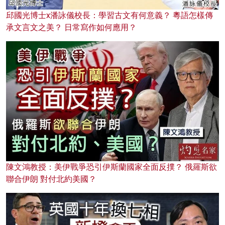
邱國光博士x潘詠儀校長：學習古文有何意義？ 粵語怎樣傳
承文言文之美？ 日常寫作如何應用？
陳文鴻教授：美伊戰爭恐引伊斯蘭國家全面反撲？ 俄羅斯欲
聯合伊朗 對付北約美國？