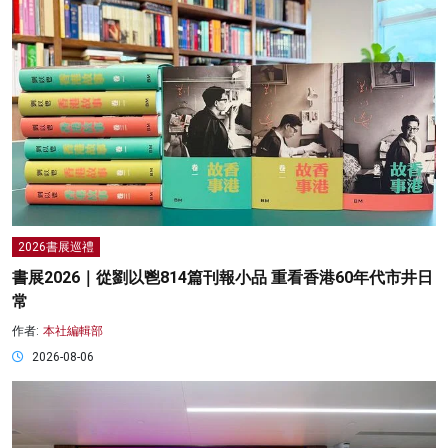
2026書展巡禮
書展2026｜從劉以鬯814篇刊報小品 重看香港60年代市井日
常
作者:
本社編輯部
2026-08-06