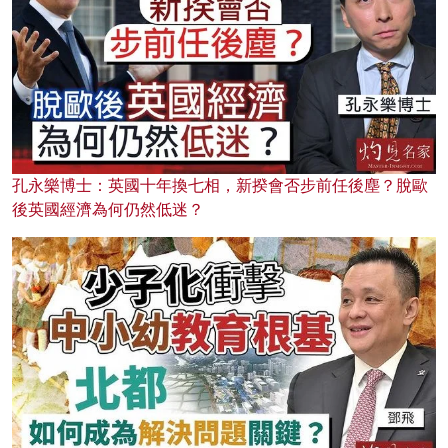
孔永樂博士：英國十年換七相，新揆會否步前任後塵？脫歐
後英國經濟為何仍然低迷？