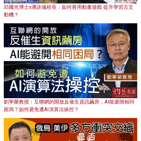
邱國光博士x潘詠儀校長：如何善用動畫遊戲 提升學習古文
動機？
劉寧榮教授：互聯網的開放反催生資訊繭房，AI能避開相同
困局？如何避免遭AI演算法操控？