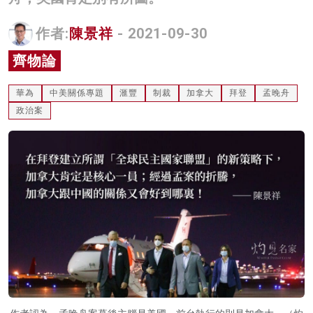
名家榜
作者:
陳景祥
- 2021-09-30
灼見活動
齊物論
關於我們
華為
中美關係專題
滙豐
制裁
加拿大
拜登
孟晚舟
政治案