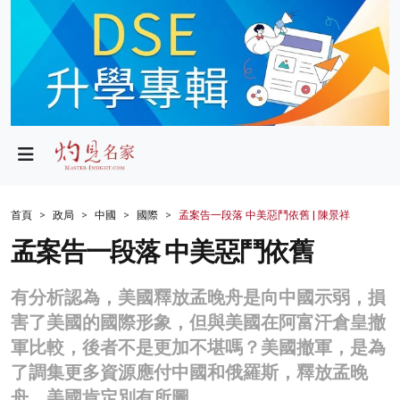
政局
教育
文化
財經
首頁
政局
中國
國際
孟案告一段落 中美惡鬥依舊 | 陳景祥
生活
孟案告一段落 中美惡鬥依舊
健康
有分析認為，美國釋放孟晚舟是向中國示弱，損
商業
害了美國的國際形象，但與美國在阿富汗倉皇撤
軍比較，後者不是更加不堪嗎？美國撤軍，是為
科技
了調集更多資源應付中國和俄羅斯，釋放孟晚
影片
舟，美國肯定別有所圖。