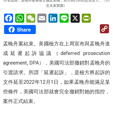
作者認為，孟晚舟案幕後主腦是美國，前台執行的則是加拿大。（灼
見名家製圖）
Facebook
WhatsApp
WeChat
Email
LinkedIn
Line
X
PrintFriendl
C
Share
Li
孟晚舟案結束。美國檢方在上周宣布與孟晚舟達
成延遲起訴協議（deferred prosecution
agreement, DPA），美國司法部撤銷對孟晚舟的
引渡請求。所謂「延遲起訴」，是檢方將起訴的
文件延至2022年12月1日，如果孟晚舟能滿足某
些條件，美國司法部就會完全撤銷對她的指控，
案件正式結束。