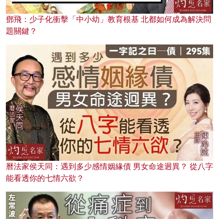
鄧飛：少子化衝擊「中小幼」教育根基 北都如何成為解決問
題關鍵？
曆法家侯天同：遇到多少感情姻緣債 男女命途迥異？ 從八字
能看透你的七情六欲？