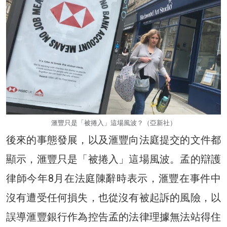
滙豐只是「被捲入」這場風波？（亞新社）
後來的事態發展，以及滙豐向法庭提交的文件都
顯示，滙豐只是「被捲入」這場風波。孟的辯護
律師今年8月在法庭陳辭時表示，滙豐在事件中
沒有遭受任何損失，也從沒有被起訴的風險，以
誤導滙豐銀行作為控告孟的法律理據無法站得住