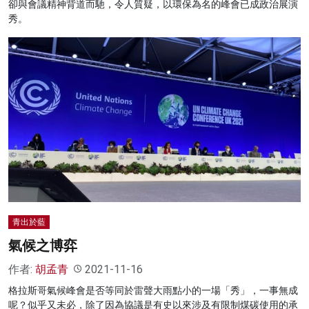
卻與會議精神背道而馳，令人質疑，以環保為名的峰會已成政治展演
秀。
青出於藍
氣候之博弈
作者:
胡孟青
2021-11-16
格拉斯哥氣候峰會是否等同於雷聲大雨點小的一場「秀」，一事無成
呢？似乎又未必，除了因為協議是有史以來涉及有限制煤碳使用的承