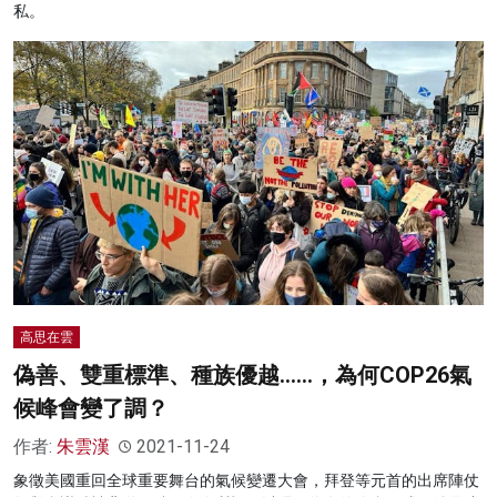
私。
高思在雲
偽善、雙重標準、種族優越……，為何COP26氣
候峰會變了調？
作者:
朱雲漢
2021-11-24
象徵美國重回全球重要舞台的氣候變遷大會，拜登等元首的出席陣仗