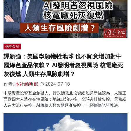
灼見金融
譚新強：美國寧願犧牲地球 也不願意增加對中
國綠色產品依賴？ AI發明者忽視風險 核電廠死
灰復燃 人類生存風險劇增？
作者:
本社編輯部
2024-07-18
中環資產投資基金創辦人、行政總裁兼投資總監譚新強認為，人類正
面對四大人造存在性風險：地緣政治失控、全球碳排放失控、天然或
人造大流行失控、AI超越人類智慧逐漸失控，一起聽聽他的說法。